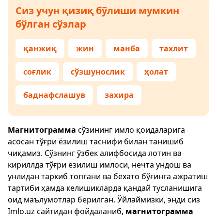
Сиз учун қизиқ бўлиши мумкин
бўлган сўзлар
қанжиқ
жин
манба
тахлит
соғлик
сўзшунослик
ҳолат
баднафслашув
захира
Магнитограмма
сўзининг имло қоидаларига
асосан тўғри ёзилиш таснифи билан танишиб
чиқамиз. Сўзнинг ўзбек алифбосида лотин ва
кириллда тўғри ёзилиш имлоси, нечта ундош ва
унлидан таркиб топгани ва бехато бўғинга ажратиш
тартиби ҳамда келишикларда қандай тусланишига
оид маълумотлар берилган. Ўйлаймизки, энди сиз
Imlo.uz
сайтидан фойдаланиб,
магнитограмма