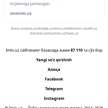
to‘plamiga jamlangan.
sinonim.uz
ibora.uz
salsa.uz
skripka.uz
slovo.uz
television.uz
vatt.uz
iboralar.uz
resumes.uz
havo.uz
Imlo.uz сайтининг базасида жами
87 110
та сўз бор
Yangi so‘z qo‘shish
Алоқа
Facebook
Telegram
Instagram
© Imlo.uz — Ўзбек тилининг имло луғати, 2014–2026