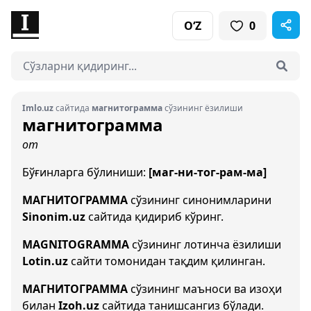
O‘Z
0
Imlo.uz
сайтида
магнитограмма
сўзининг ёзилиши
магнитограмма
от
Бўғинларга бўлиниши:
[маг-ни-тог-рам-ма]
МАГНИТОГРАММА
сўзининг синонимларини
Sinonim.uz
сайтида қидириб кўринг.
MAGNITOGRAMMA
сўзининг лотинча ёзилиши
Lotin.uz
сайти томонидан тақдим қилинган.
МАГНИТОГРАММА
сўзининг маъноси ва изоҳи
билан
Izoh.uz
сайтида танишсангиз бўлади.