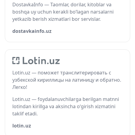
DostavkaInfo — Taomlar, dorilar, kitoblar va
boshqa uy uchun kerakli bo‘lagan narsalarni
yetkazib berish xizmatlari bor servislar.
dostavkainfo.uz
Lotin.uz — поможет транслитерировать с
узбекской кириллицы на латиницу и обратно.
Легко!
Lotin.uz — foydalanuvchilarga berilgan matnni
lotindan kirillga va aksincha o‘girish xizmatini
taklif etadi.
lotin.uz