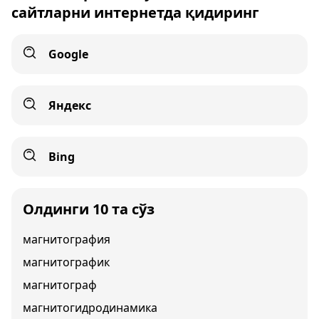
сайтларни интернетда қидиринг
Google
Яндекс
Bing
Олдинги 10 та сўз
магнитография
магнитографик
магнитограф
магнитогидродинамика