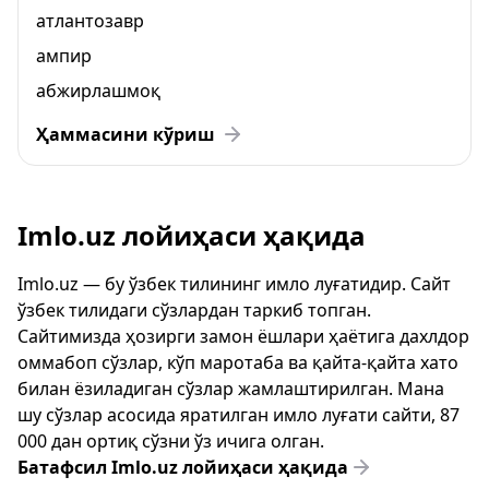
атлантозавр
ампир
абжирлашмоқ
Ҳаммасини кўриш
Imlo.uz лойиҳаси ҳақида
Imlo.uz — бу ўзбек тилининг имло луғатидир. Сайт
ўзбек тилидаги сўзлардан таркиб топган.
Сайтимизда ҳозирги замон ёшлари ҳаётига дахлдор
оммабоп сўзлар, кўп маротаба ва қайта-қайта хато
билан ёзиладиган сўзлар жамлаштирилган. Мана
шу сўзлар асосида яратилган имло луғати сайти, 87
000 дан ортиқ сўзни ўз ичига олган.
Батафсил Imlo.uz лойиҳаси ҳақида