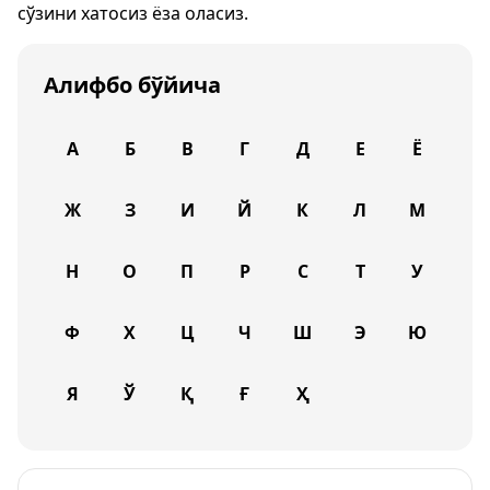
сўзини хатосиз ёза оласиз.
Алифбо бўйича
А
Б
В
Г
Д
Е
Ё
Ж
З
И
Й
К
Л
М
Н
О
П
Р
С
Т
У
Ф
Х
Ц
Ч
Ш
Э
Ю
Я
Ў
Қ
Ғ
Ҳ