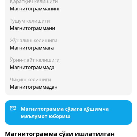
Қаратқич келишиги
Магнитограмманинг
Тушум келишиги
Магнитограммани
Жўналиш келишиги
Магнитограммага
Ўрин-пайт келишиги
Магнитограммада
Чиқиш келишиги
Магнитограммадан
Магнитограмма сўзига қўшимча
маълумот юбориш
Магнитограмма сўзи ишлатилган