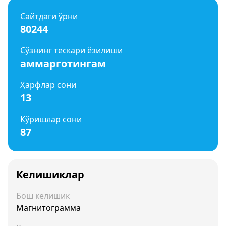
Сайтдаги ўрни
80244
Сўзнинг тескари ёзилиши
аммарготингам
Ҳарфлар сони
13
Кўришлар сони
87
Келишиклар
Бош келишик
Магнитограмма