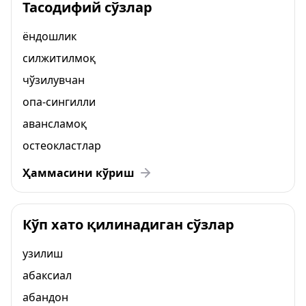
Тасодифий сўзлар
ёндошлик
силжитилмоқ
чўзилувчан
опа-сингилли
авансламоқ
остеокластлар
Ҳаммасини кўриш
Кўп хато қилинадиган сўзлар
узилиш
абаксиал
абандон