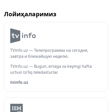
Лойиҳаларимиз
TVinfo.uz — Телепрограмма на сегодня,
завтра и ближайшую неделю.
TVinfo.uz — Bugun, ertaga va keyingi hafta
uchun to‘liq teledasturlar.
tvinfo.uz