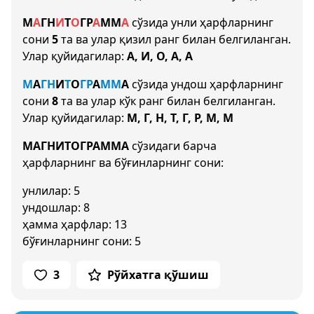
М
А
Г
Н
И
Т
О
Г
Р
А
М
М
А
сўзида унли ҳарфларнинг
сони
5
та ва улар қизил ранг билан белгиланган.
Улар қуйидагилар:
А, И, О, А, А
М
А
Г
Н
И
Т
О
Г
Р
А
М
М
А
сўзида ундош ҳарфларнинг
сони
8
та ва улар кўк ранг билан белгиланган.
Улар қуйидагилар:
М, Г, Н, Т, Г, Р, М, М
МАГНИТОГРАММА
сўзидаги барча
ҳарфларнинг ва бўғинларнинг сони:
унлилар: 5
ундошлар: 8
ҳамма ҳарфлар: 13
бўғинларнинг сони: 5
3
Рўйхатга қўшиш