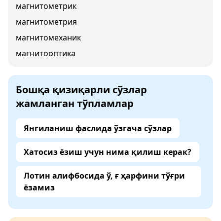
магнитометрик
магнитометрия
магнитомеханик
магнитооптика
Бошқа қизиқарли сўзлар
жамланган тўпламлар
Янгиланиш фаслида ўзгача сўзлар
Хатосиз ёзиш учун нима қилиш керак?
Лотин алифбосида ў, ғ ҳарфини тўғри
ёзамиз