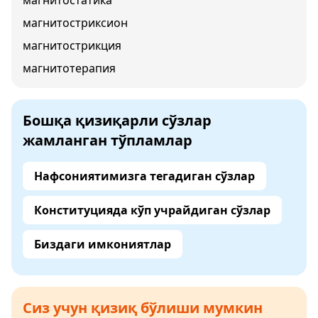
магнитостатика
магнитостриксион
магнитострикция
магнитотерапия
Бошқа қизиқарли сўзлар
жамланган тўпламлар
Нафсониятимизга тегадиган сўзлар
Конституцияда кўп учрайдиган сўзлар
Биздаги имкониятлар
Сиз учун қизиқ бўлиши мумкин