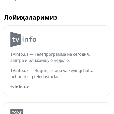
Лойиҳаларимиз
TVinfo.uz — Телепрограмма на сегодня,
завтра и ближайшую неделю.
TVinfo.uz — Bugun, ertaga va keyingi hafta
uchun to‘liq teledasturlar.
tvinfo.uz