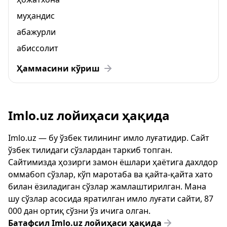
муҳандис
абажурли
абиссолит
Ҳаммасини кўриш
Imlo.uz лойиҳаси ҳақида
Imlo.uz — бу ўзбек тилининг имло луғатидир. Сайт
ўзбек тилидаги сўзлардан таркиб топган.
Сайтимизда ҳозирги замон ёшлари ҳаётига дахлдор
оммабоп сўзлар, кўп маротаба ва қайта-қайта хато
билан ёзиладиган сўзлар жамлаштирилган. Мана
шу сўзлар асосида яратилган имло луғати сайти, 87
000 дан ортиқ сўзни ўз ичига олган.
Батафсил Imlo.uz лойиҳаси ҳақида