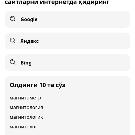
сайтларни интернетда қидиринг
Google
Яндекс
Bing
Олдинги 10 та сўз
магнитометр
магнитология
магнитологик
магнитолог