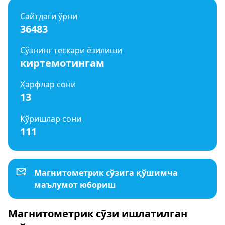
Сайтдаги ўрни
36483
Сўзнинг тескари ёзилиши
киртемотингам
Ҳарфлар сони
13
Кўришлар сони
111
Магнитометрик сўзига қўшимча
маълумот юбориш
Магнитометрик сўзи ишлатилган