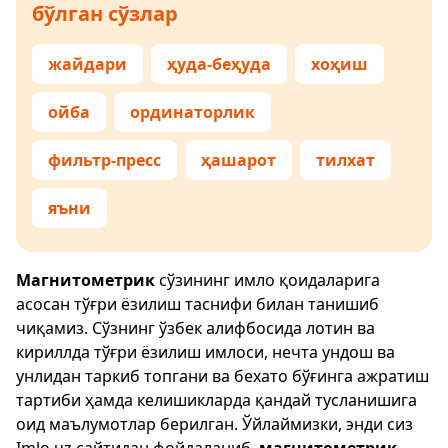
бўлган сўзлар
жайдари
ҳуда-беҳуда
хоҳиш
ойба
ординаторлик
фильтр-пресс
ҳашарот
тилхат
яъни
Магнитометрик
сўзининг имло қоидаларига
асосан тўғри ёзилиш таснифи билан танишиб
чиқамиз. Сўзнинг ўзбек алифбосида лотин ва
кириллда тўғри ёзилиш имлоси, нечта ундош ва
унлидан таркиб топгани ва бехато бўғинга ажратиш
тартиби ҳамда келишикларда қандай тусланишига
оид маълумотлар берилган. Ўйлаймизки, энди сиз