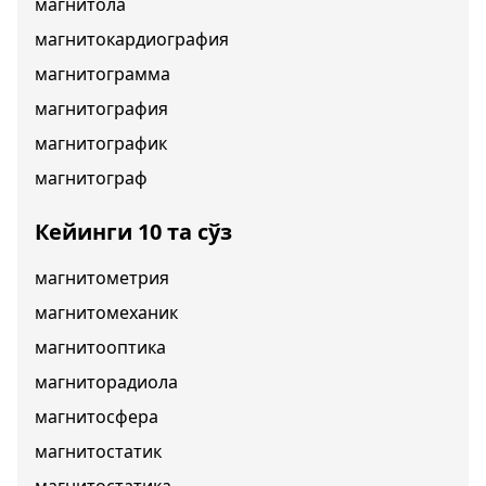
магнитола
магнитокардиография
магнитограмма
магнитография
магнитографик
магнитограф
Кейинги 10 та сўз
магнитометрия
магнитомеханик
магнитооптика
магниторадиола
магнитосфера
магнитостатик