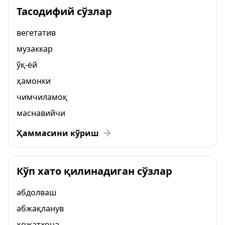
Тасодифий сўзлар
вегетатив
музаккар
ўқ-ёй
ҳамонки
чимчиламоқ
маснавийчи
Ҳаммасини кўриш
Кўп хато қилинадиган сўзлар
абдолваш
абжақланув
ҳожатхона