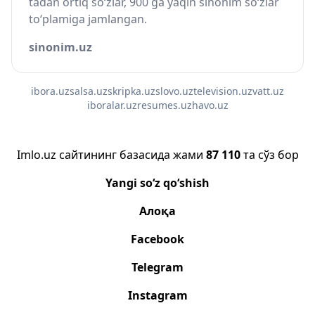
tadan ortiq so‘zlar, 900 ga yaqin sinonim so‘zlar
to‘plamiga jamlangan.
sinonim.uz
ibora.uz
salsa.uz
skripka.uz
slovo.uz
television.uz
vatt.uz
iboralar.uz
resumes.uz
havo.uz
Imlo.uz сайтининг базасида жами
87 110
та сўз бор
Yangi so‘z qo‘shish
Алоқа
Facebook
Telegram
Instagram