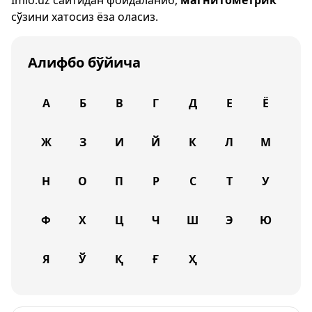
Imlo.uz
сайтидан фойдаланиб,
магнитометрик
сўзини хатосиз ёза оласиз.
Алифбо бўйича
А
Б
В
Г
Д
Е
Ё
Ж
З
И
Й
К
Л
М
Н
О
П
Р
С
Т
У
Ф
Х
Ц
Ч
Ш
Э
Ю
Я
Ў
Қ
Ғ
Ҳ