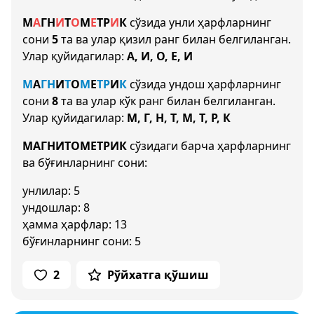
М
А
Г
Н
И
Т
О
М
Е
Т
Р
И
К
сўзида унли ҳарфларнинг
сони
5
та ва улар қизил ранг билан белгиланган.
Улар қуйидагилар:
А, И, О, Е, И
М
А
Г
Н
И
Т
О
М
Е
Т
Р
И
К
сўзида ундош ҳарфларнинг
сони
8
та ва улар кўк ранг билан белгиланган.
Улар қуйидагилар:
М, Г, Н, Т, М, Т, Р, К
МАГНИТОМЕТРИК
сўзидаги барча ҳарфларнинг
ва бўғинларнинг сони:
унлилар: 5
ундошлар: 8
ҳамма ҳарфлар: 13
бўғинларнинг сони: 5
2
Рўйхатга қўшиш