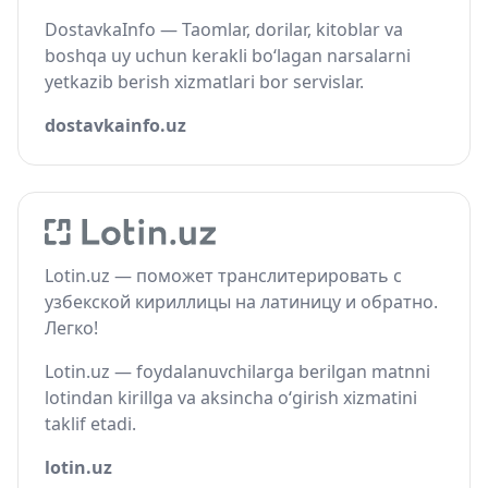
DostavkaInfo — Taomlar, dorilar, kitoblar va
boshqa uy uchun kerakli bo‘lagan narsalarni
yetkazib berish xizmatlari bor servislar.
dostavkainfo.uz
Lotin.uz — поможет транслитерировать с
узбекской кириллицы на латиницу и обратно.
Легко!
Lotin.uz — foydalanuvchilarga berilgan matnni
lotindan kirillga va aksincha o‘girish xizmatini
taklif etadi.
lotin.uz