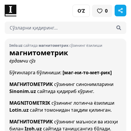
O‘Z
0
Imlo.uz
сайтида
магнитометрик
сўзининг ёзилиши
магнитометрик
ёрдамчи сўз
Бўғинларга бўлиниши:
[маг-ни-то-мет-рик]
МАГНИТОМЕТРИК
сўзининг синонимларини
Sinonim.uz
сайтида қидириб кўринг.
MAGNITOMETRIK
сўзининг лотинча ёзилиши
Lotin.uz
сайти томонидан тақдим қилинган.
МАГНИТОМЕТРИК
сўзининг маъноси ва изоҳи
билан
Izoh.uz
сайтида танишсангиз бўлади.