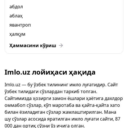
абдол
аблаҳ
явантроп
ҳалқум
Ҳаммасини кўриш
Imlo.uz лойиҳаси ҳақида
Imlo.uz — бу ўзбек тилининг имло луғатидир. Сайт
ўзбек тилидаги сўзлардан таркиб топган.
Сайтимизда ҳозирги замон ёшлари ҳаётига дахлдор
оммабоп сўзлар, кўп маротаба ва қайта-қайта хато
билан ёзиладиган сўзлар жамлаштирилган. Мана
шу сўзлар асосида яратилган имло луғати сайти, 87
000 дан ортиқ сўзни ўз ичига олган.