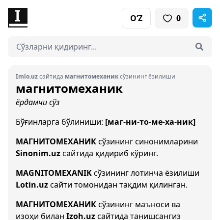
O‘Z
0
Imlo.uz
сайтида
магнитомеханик
сўзининг ёзилиши
магнитомеханик
ёрдамчи сўз
Бўғинларга бўлиниши:
[маг-ни-то-ме-ха-ник]
МАГНИТОМЕХАНИК
сўзининг синонимларини
Sinonim.uz
сайтида қидириб кўринг.
MAGNITOMEXANIK
сўзининг лотинча ёзилиши
Lotin.uz
сайти томонидан тақдим қилинган.
МАГНИТОМЕХАНИК
сўзининг маъноси ва
изоҳи билан
Izoh.uz
сайтида танишсангиз