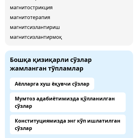
магнитострикция
магнитотерапия
магнитсизлантириш
магнитсизлантирмоқ
Бошқа қизиқарли сўзлар
жамланган тўпламлар
Аёлларга хуш ёқувчи сўзлар
Мумтоз адабиётимизда қўлланилган
сўзлар
Конституциямизда энг кўп ишлатилган
сўзлар