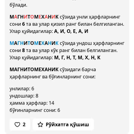
бўлади.
М
А
Г
Н
И
Т
О
М
Е
Х
А
Н
И
К
сўзида унли ҳарфларнинг
сони
6
та ва улар қизил ранг билан белгиланган.
Улар қуйидагилар:
А, И, О, Е, А, И
М
А
Г
Н
И
Т
О
М
Е
Х
А
Н
И
К
сўзида ундош ҳарфларнинг
сони
8
та ва улар кўк ранг билан белгиланган.
Улар қуйидагилар:
М, Г, Н, Т, М, Х, Н, К
МАГНИТОМЕХАНИК
сўзидаги барча
ҳарфларнинг ва бўғинларнинг сони:
унлилар: 6
ундошлар: 8
ҳамма ҳарфлар: 14
бўғинларнинг сони: 6
2
Рўйхатга қўшиш