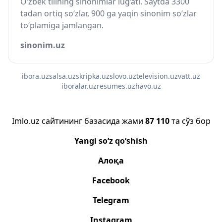
O‘zbek tilining sinonimlar lug‘ati. Saytda 3300
tadan ortiq so‘zlar, 900 ga yaqin sinonim so‘zlar
to‘plamiga jamlangan.
sinonim.uz
ibora.uz
salsa.uz
skripka.uz
slovo.uz
television.uz
vatt.uz
iboralar.uz
resumes.uz
havo.uz
Imlo.uz сайтининг базасида жами
87 110
та сўз бор
Yangi so‘z qo‘shish
Алоқа
Facebook
Telegram
Instagram