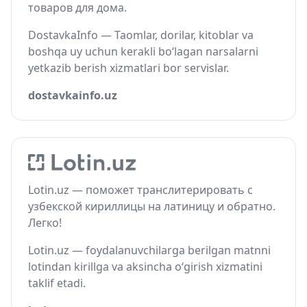
товаров для дома.
DostavkaInfo — Taomlar, dorilar, kitoblar va
boshqa uy uchun kerakli bo‘lagan narsalarni
yetkazib berish xizmatlari bor servislar.
dostavkainfo.uz
Lotin.uz — поможет транслитерировать с
узбекской кириллицы на латиницу и обратно.
Легко!
Lotin.uz — foydalanuvchilarga berilgan matnni
lotindan kirillga va aksincha o‘girish xizmatini
taklif etadi.