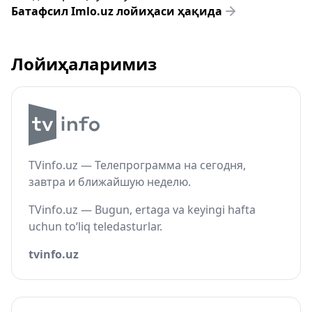
Батафсил Imlo.uz лойиҳаси ҳақида
Лойиҳаларимиз
TVinfo.uz — Телепрограмма на сегодня,
завтра и ближайшую неделю.
TVinfo.uz — Bugun, ertaga va keyingi hafta
uchun to‘liq teledasturlar.
tvinfo.uz