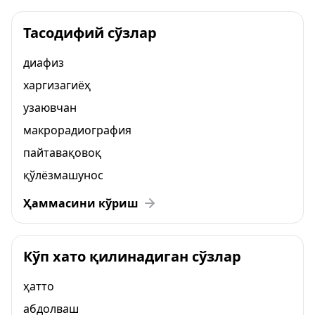
Тасодифий сўзлар
диафиз
харгизагиёҳ
узаювчан
макрорадиография
пайтавақовоқ
қўлёзмашунос
Ҳаммасини кўриш
Кўп хато қилинадиган сўзлар
ҳатто
абдолваш