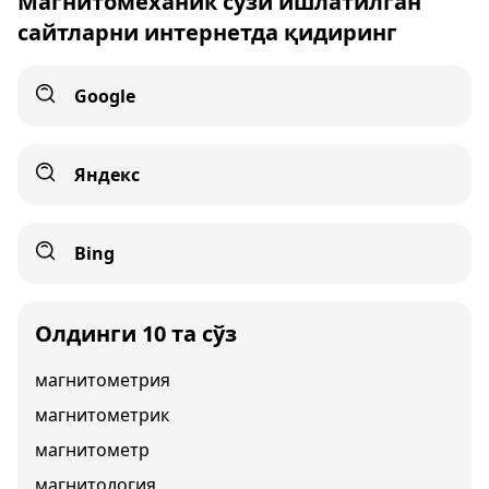
Магнитомеханик сўзи ишлатилган
сайтларни интернетда қидиринг
Google
Яндекс
Bing
Олдинги 10 та сўз
магнитометрия
магнитометрик
магнитометр
магнитология