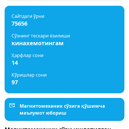
Сайтдаги ўрни
75656
Сўзнинг тескари ёзилиши
кинахемотингам
Ҳарфлар сони
14
Кўришлар сони
97
Магнитомеханик сўзига қўшимча
маълумот юбориш