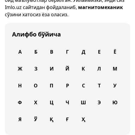
оид маълумотлар берилган. Ўйлаймизки, энди сиз
Imlo.uz
сайтидан фойдаланиб,
магнитомеханик
сўзини хатосиз ёза оласиз.
Алифбо бўйича
А
Б
В
Г
Д
Е
Ё
Ж
З
И
Й
К
Л
М
Н
О
П
Р
С
Т
У
Ф
Х
Ц
Ч
Ш
Э
Ю
Я
Ў
Қ
Ғ
Ҳ