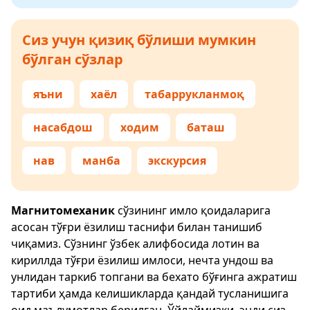
Сиз учун қизиқ бўлиши мумкин
бўлган сўзлар
яъни
хаёл
табаррукланмоқ
насабдош
ходим
баташ
нав
манба
экскурсия
Магнитомеханик
сўзининг имло қоидаларига
асосан тўғри ёзилиш таснифи билан танишиб
чиқамиз. Сўзнинг ўзбек алифбосида лотин ва
кириллда тўғри ёзилиш имлоси, нечта ундош ва
унлидан таркиб топгани ва бехато бўғинга ажратиш
тартиби ҳамда келишикларда қандай тусланишига