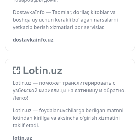
DostavkaInfo — Taomlar, dorilar, kitoblar va
boshqa uy uchun kerakli bo‘lagan narsalarni
yetkazib berish xizmatlari bor servislar.
dostavkainfo.uz
Lotin.uz — поможет транслитерировать с
узбекской кириллицы на латиницу и обратно.
Легко!
Lotin.uz — foydalanuvchilarga berilgan matnni
lotindan kirillga va aksincha o‘girish xizmatini
taklif etadi.
lotin.uz