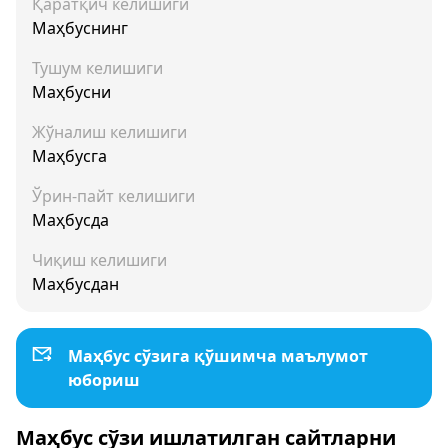
Қаратқич келишиги
Маҳбуснинг
Тушум келишиги
Маҳбусни
Жўналиш келишиги
Маҳбусга
Ўрин-пайт келишиги
Маҳбусда
Чиқиш келишиги
Маҳбусдан
Маҳбус сўзига қўшимча маълумот
юбориш
Маҳбус сўзи ишлатилган сайтларни