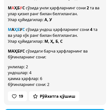
М
А
Ҳ
Б
У
С
сўзида унли ҳарфларнинг сони
2
та ва
улар қизил ранг билан белгиланган.
Улар қуйидагилар:
А, У
М
А
Ҳ
Б
У
С
сўзида ундош ҳарфларнинг сони
4
та
ва улар кўк ранг билан белгиланган.
Улар қуйидагилар:
М, Ҳ, Б, С
МАҲБУС
сўзидаги барча ҳарфларнинг ва
бўғинларнинг сони:
унлилар: 2
ундошлар: 4
ҳамма ҳарфлар: 6
бўғинларнинг сони: 2
19
Рўйхатга қўшиш