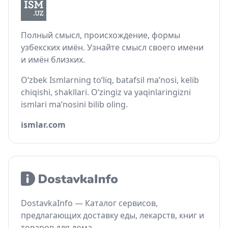
Полный смысл, происхождение, формы
узбекских имён. Узнайте смысл своего имени
и имён близких.
O‘zbek Ismlarning to‘liq, batafsil ma’nosi, kelib
chiqishi, shakllari. O‘zingiz va yaqinlaringizni
ismlari ma’nosini bilib oling.
ismlar.com
DostavkaInfo — Каталог сервисов,
предлагающих доставку еды, лекарств, книг и
товаров для дома.