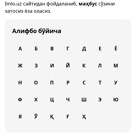
Imlo.uz
сайтидан фойдаланиб,
маҳбус
сўзини
хатосиз ёза оласиз.
Алифбо бўйича
А
Б
В
Г
Д
Е
Ё
Ж
З
И
Й
К
Л
М
Н
О
П
Р
С
Т
У
Ф
Х
Ц
Ч
Ш
Э
Ю
Я
Ў
Қ
Ғ
Ҳ