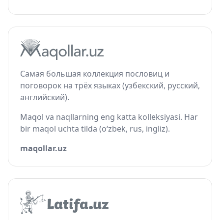
Самая большая коллекция пословиц и
поговорок на трёх языках (узбекский, русский,
английский).
Maqol va naqllarning eng katta kolleksiyasi. Har
bir maqol uchta tilda (o‘zbek, rus, ingliz).
maqollar.uz