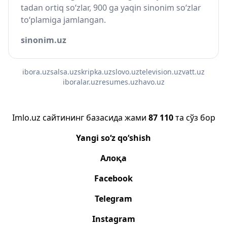
tadan ortiq so‘zlar, 900 ga yaqin sinonim so‘zlar
to‘plamiga jamlangan.
sinonim.uz
ibora.uz
salsa.uz
skripka.uz
slovo.uz
television.uz
vatt.uz
iboralar.uz
resumes.uz
havo.uz
Imlo.uz сайтининг базасида жами
87 110
та сўз бор
Yangi so‘z qo‘shish
Алоқа
Facebook
Telegram
Instagram