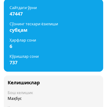
Сайтдаги ўрни
47447
Сўзнинг тескари ёзилиши
субҳам
Ҳарфлар сони
6
Кўришлар сони
737
Келишиклар
Бош келишик
Маҳбус