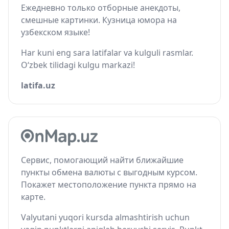
Ежедневно только отборные анекдоты,
смешные картинки. Кузница юмора на
узбекском языке!
Har kuni eng sara latifalar va kulguli rasmlar.
O‘zbek tilidagi kulgu markazi!
latifa.uz
Сервис, помогающий найти ближайшие
пункты обмена валюты с выгодным курсом.
Покажет местоположение пункта прямо на
карте.
Valyutani yuqori kursda almashtirish uchun