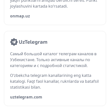
yaqin punktlarni aniqlab beruvchi servis. Punkt
joylashuvini kartada ko‘rsatadi.
onmap.uz
Самый большой каталог телеграм каналов в
Узбекистане. Только активные каналы по
категориям и с подробной статистикой.
O‘zbekcha telegram kanallarining eng katta
katalogi. Faqt faol kanallar, ruknlarda va batafsil
statistikasi bilan.
uztelegram.com