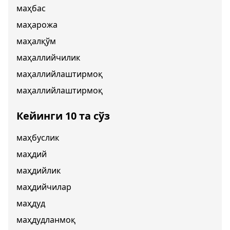
маҳбас
маҳарожа
маҳалқўм
маҳаллийчилик
маҳаллийлаштирмоқ
маҳаллийлаштирмоқ
Кейинги 10 та сўз
маҳбуслик
маҳдий
маҳдийлик
маҳдийчилар
маҳдуд
маҳдудланмоқ