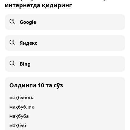
интернетда қидиринг
Google
Яндекс
Bing
Олдинги 10 та сўз
маҳбубона
маҳбублик
маҳбуба
маҳбуб