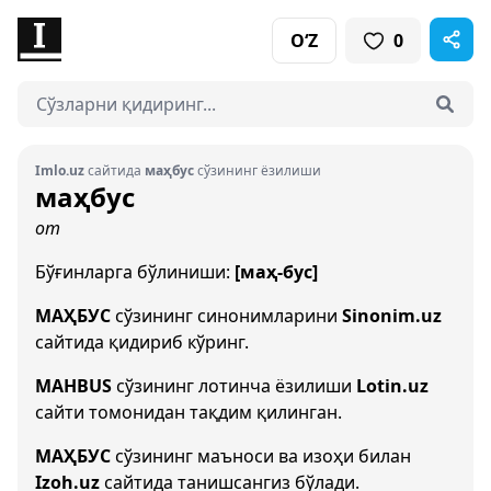
O‘Z
0
Imlo.uz
сайтида
маҳбус
сўзининг ёзилиши
маҳбус
от
Бўғинларга бўлиниши:
[маҳ-бус]
МАҲБУС
сўзининг синонимларини
Sinonim.uz
сайтида қидириб кўринг.
MAHBUS
сўзининг лотинча ёзилиши
Lotin.uz
сайти томонидан тақдим қилинган.
МАҲБУС
сўзининг маъноси ва изоҳи билан
Izoh.uz
сайтида танишсангиз бўлади.