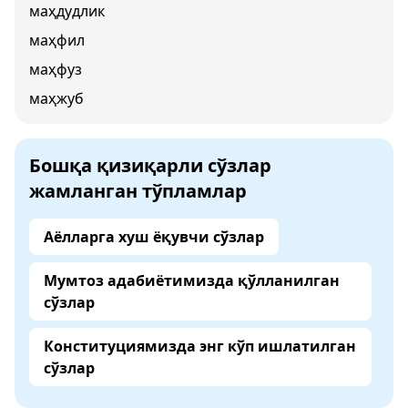
маҳдудлик
маҳфил
маҳфуз
маҳжуб
Бошқа қизиқарли сўзлар
жамланган тўпламлар
Аёлларга хуш ёқувчи сўзлар
Мумтоз адабиётимизда қўлланилган
сўзлар
Конституциямизда энг кўп ишлатилган
сўзлар