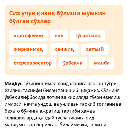
Сиз учун қизиқ бўлиши мумкин
бўлган сўзлар
ацетофенон
нав
тўғратмоқ
жирканмоқ
қанжиқ
қатъий
стереопроектор
ўзбекча
манба
Маҳбус
сўзининг имло қоидаларига асосан тўғри
ёзилиш таснифи билан танишиб чиқамиз. Сўзнинг
ўзбек алифбосида лотин ва кириллда тўғри ёзилиш
имлоси, нечта ундош ва унлидан таркиб топгани ва
бехато бўғинга ажратиш тартиби ҳамда
келишикларда қандай тусланишига оид
маълумотлар берилган. Ўйлаймизки, энди сиз