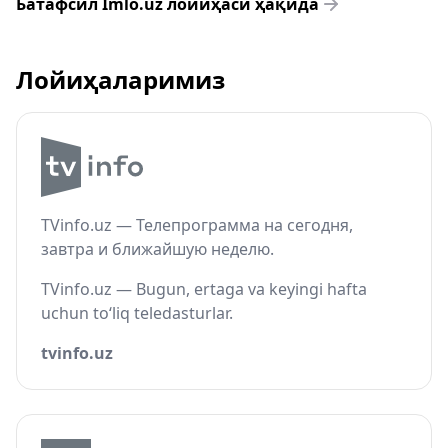
Батафсил Imlo.uz лойиҳаси ҳақида
Лойиҳаларимиз
TVinfo.uz — Телепрограмма на сегодня,
завтра и ближайшую неделю.
TVinfo.uz — Bugun, ertaga va keyingi hafta
uchun to‘liq teledasturlar.
tvinfo.uz