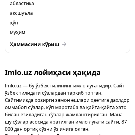
абластика
аксшуъла
ҳўп
муҳим
Ҳаммасини кўриш
Imlo.uz лойиҳаси ҳақида
Imlo.uz — бу ўзбек тилининг имло луғатидир. Сайт
ўзбек тилидаги сўзлардан таркиб топган.
Сайтимизда ҳозирги замон ёшлари ҳаётига дахлдор
оммабоп сўзлар, кўп маротаба ва қайта-қайта хато
билан ёзиладиган сўзлар жамлаштирилган. Мана
шу сўзлар асосида яратилган имло луғати сайти, 87
000 дан ортиқ сўзни ўз ичига олган.