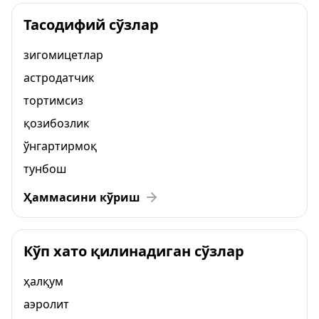
Тасодифий сўзлар
зигомицетлар
астродатчик
тортимсиз
қозибозлик
ўнгартирмоқ
тунбош
Ҳаммасини кўриш
Кўп хато қилинадиган сўзлар
ҳалқум
аэролит