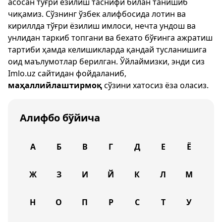
асосан тўғри ёзилиш таснифи билан танишиб
чиқамиз. Сўзнинг ўзбек алифбосида лотин ва
кириллда тўғри ёзилиш имлоси, нечта ундош ва
унлидан таркиб топгани ва бехато бўғинга ажратиш
тартиби ҳамда келишикларда қандай тусланишига
оид маълумотлар берилган. Ўйлаймизки, энди сиз
Imlo.uz
сайтидан фойдаланиб,
маҳаллийлаштирмоқ
сўзини хатосиз ёза оласиз.
Алифбо бўйича
А
Б
В
Г
Д
Е
Ё
Ж
З
И
Й
К
Л
М
Н
О
П
Р
С
Т
У