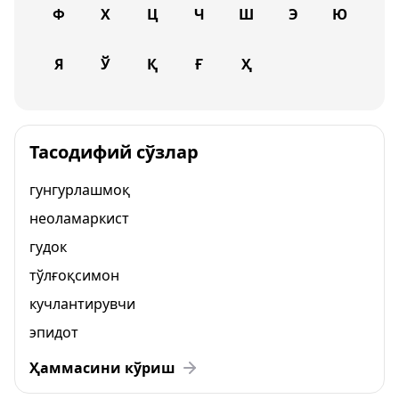
Ф
Х
Ц
Ч
Ш
Э
Ю
Я
Ў
Қ
Ғ
Ҳ
Тасодифий сўзлар
гунгурлашмоқ
неоламаркист
гудок
тўлғоқсимон
кучлантирувчи
эпидот
Ҳаммасини кўриш