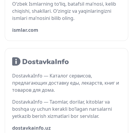
O‘zbek Ismlarning to‘liq, batafsil ma’nosi, kelib
chiqishi, shakllari. O‘zingiz va yaqinlaringizni
ismlari ma’nosini bilib oling.
ismlar.com
DostavkaInfo — Каталог сервисов,
предлагающих доставку еды, лекарств, книг и
товаров для дома.
DostavkaInfo — Taomlar, dorilar, kitoblar va
boshqa uy uchun kerakli bo‘lagan narsalarni
yetkazib berish xizmatlari bor servislar.
dostavkainfo.uz