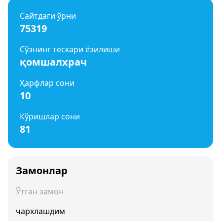
Сайтдаги ўрни
75319
Сўзнинг тескари ёзилиши
қомшалхрач
Ҳарфлар сони
10
Кўришлар сони
81
Замонлар
Ўтган замон
чархлашдим