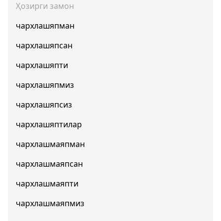
Ҳозирги замон
чархлашяпман
чархлашяпсан
чархлашяпти
чархлашяпмиз
чархлашяпсиз
чархлашяптилар
чархлашмаяпман
чархлашмаяпсан
чархлашмаяпти
чархлашмаяпмиз