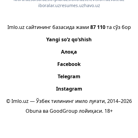
iboralar.uz
resumes.uz
havo.uz
Imlo.uz сайтининг базасида жами
87 110
та сўз бор
Yangi so‘z qo‘shish
Алоқа
Facebook
Telegram
Instagram
© Imlo.uz — Ўзбек тилининг имло луғати, 2014–2026
Obuna
ва
GoodGroup
лойиҳаси.
18+