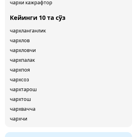
чархи кажрафтор
Кейинги 10 та сўз
чархланганлик
чархлов
чархловчи
чархпалак
чархпоя
чархсоз
чархтарош
чархтош
чархвачча
чархчи