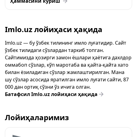
Ҳаммасини кўриш
Imlo.uz лойиҳаси ҳақида
Imlo.uz — бу ўзбек тилининг имло луғатидир. Сайт
ўзбек тилидаги сўзлардан таркиб топган.
Сайтимизда ҳозирги замон ёшлари ҳаётига дахлдор
оммабоп сўзлар, кўп маротаба ва қайта-қайта хато
билан ёзиладиган сўзлар жамлаштирилган. Мана
шу сўзлар асосида яратилган имло луғати сайти, 87
000 дан ортиқ сўзни ўз ичига олган.
Батафсил Imlo.uz лойиҳаси ҳақида
Лойиҳаларимиз