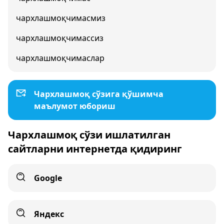
чархлашмоқчимасмиз
чархлашмоқчимассиз
чархлашмоқчимаслар
Чархлашмоқ сўзига қўшимча
маълумот юбориш
Чархлашмоқ сўзи ишлатилган
сайтларни интернетда қидиринг
Google
Яндекс