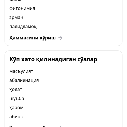
фитонимия
эрман
палидламоқ
Ҳаммасини кўриш
Кўп хато қилинадиган сўзлар
масъулият
абалиенация
ҳолат
шуъба
ҳаром
абиоз