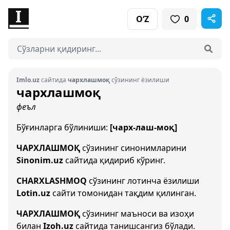
O‘Z
0
Imlo.uz
сайтида
чархлашмоқ
сўзининг ёзилиши
чархлашмоқ
феъл
Бўғинларга бўлиниши:
[чарх-лаш-моқ]
ЧАРХЛАШМОҚ
сўзининг синонимларини
Sinonim.uz
сайтида қидириб кўринг.
CHARXLASHMOQ
сўзининг лотинча ёзилиши
Lotin.uz
сайти томонидан тақдим қилинган.
ЧАРХЛАШМОҚ
сўзининг маъноси ва изоҳи
билан
Izoh.uz
сайтида танишсангиз бўлади.