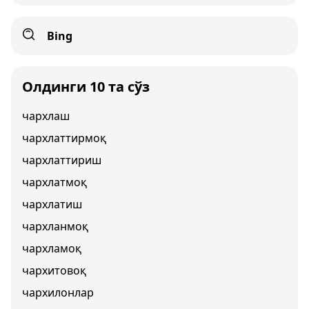
Bing
Олдинги 10 та сўз
чархлаш
чархлаттирмоқ
чархлаттириш
чархлатмоқ
чархлатиш
чархланмоқ
чархламоқ
чархитовоқ
чархилонлар