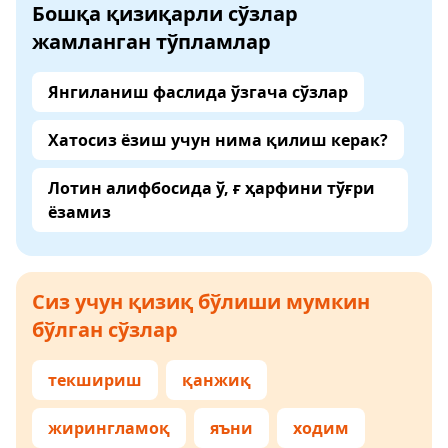
Бошқа қизиқарли сўзлар
жамланган тўпламлар
Янгиланиш фаслида ўзгача сўзлар
Хатосиз ёзиш учун нима қилиш керак?
Лотин алифбосида ў, ғ ҳарфини тўғри
ёзамиз
Сиз учун қизиқ бўлиши мумкин
бўлган сўзлар
текшириш
қанжиқ
жирингламоқ
яъни
ходим