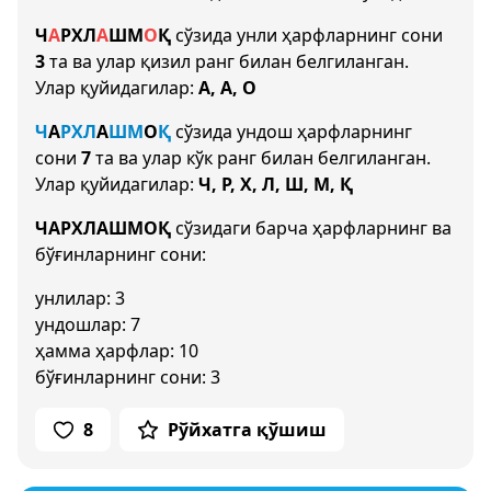
Ч
А
Р
Х
Л
А
Ш
М
О
Қ
сўзида унли ҳарфларнинг сони
3
та ва улар қизил ранг билан белгиланган.
Улар қуйидагилар:
А, А, О
Ч
А
Р
Х
Л
А
Ш
М
О
Қ
сўзида ундош ҳарфларнинг
сони
7
та ва улар кўк ранг билан белгиланган.
Улар қуйидагилар:
Ч, Р, Х, Л, Ш, М, Қ
ЧАРХЛАШМОҚ
сўзидаги барча ҳарфларнинг ва
бўғинларнинг сони:
унлилар: 3
ундошлар: 7
ҳамма ҳарфлар: 10
бўғинларнинг сони: 3
8
Рўйхатга қўшиш