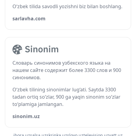
O‘zbek tilida savodli yozishni biz bilan boshlang.
sarlavha.com
Словарь синонимов узбекского языка на
нашем сайте содержит более 3300 слов и 900
синонимов.
O‘zbek tilining sinonimlar lug‘ati. Saytda 3300
tadan ortiq so‘zlar, 900 ga yaqin sinonim so‘zlar
to‘plamiga jamlangan.
sinonim.uz
ibora.uz
salsa.uz
skripka.uz
slovo.uz
television.uz
vatt.uz