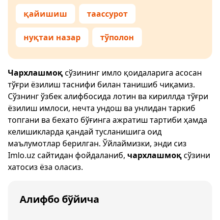
қайишиш
таассурот
нуқтаи назар
тўполон
Чархлашмоқ
сўзининг имло қоидаларига асосан
тўғри ёзилиш таснифи билан танишиб чиқамиз.
Сўзнинг ўзбек алифбосида лотин ва кириллда тўғри
ёзилиш имлоси, нечта ундош ва унлидан таркиб
топгани ва бехато бўғинга ажратиш тартиби ҳамда
келишикларда қандай тусланишига оид
маълумотлар берилган. Ўйлаймизки, энди сиз
Imlo.uz
сайтидан фойдаланиб,
чархлашмоқ
сўзини
хатосиз ёза оласиз.
Алифбо бўйича