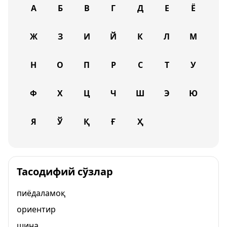
А
Б
В
Г
Д
Е
Ё
Ж
З
И
Й
К
Л
М
Н
О
П
Р
С
Т
У
Ф
Х
Ц
Ч
Ш
Э
Ю
Я
Ў
Қ
Ғ
Ҳ
Тасодифий сўзлар
пиёдаламоқ
ориентир
шина