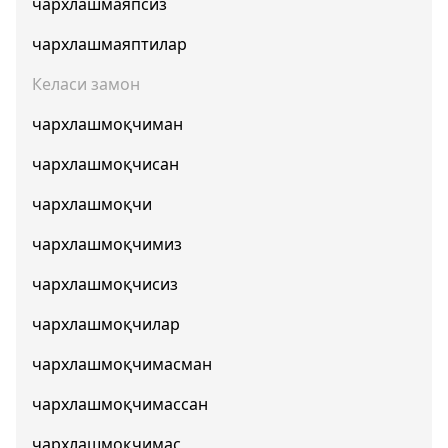
чархлашмаяпсиз
чархлашмаяптилар
Келаси замон
чархлашмоқчиман
чархлашмоқчисан
чархлашмоқчи
чархлашмоқчимиз
чархлашмоқчисиз
чархлашмоқчилар
чархлашмоқчимасман
чархлашмоқчимассан
чархлашмоқчимас