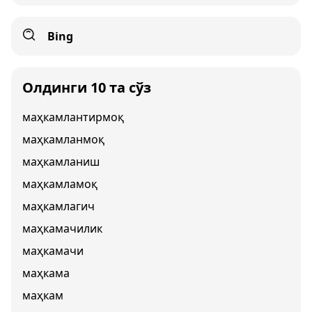
Bing
Олдинги 10 та сўз
маҳкамлантирмоқ
маҳкамланмоқ
маҳкамланиш
маҳкамламоқ
маҳкамлагич
маҳкамачилик
маҳкамачи
маҳкама
маҳкам