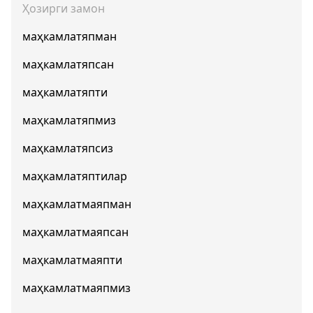
Ҳозирги замон
маҳкамлатяпман
маҳкамлатяпсан
маҳкамлатяпти
маҳкамлатяпмиз
маҳкамлатяпсиз
маҳкамлатяптилар
маҳкамлатмаяпман
маҳкамлатмаяпсан
маҳкамлатмаяпти
маҳкамлатмаяпмиз