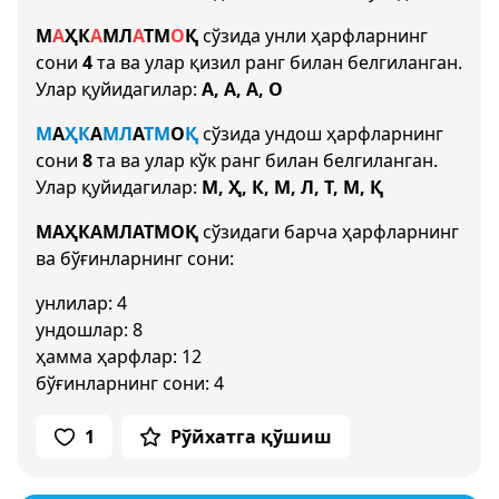
М
А
Ҳ
К
А
М
Л
А
Т
М
О
Қ
сўзида унли ҳарфларнинг
сони
4
та ва улар қизил ранг билан белгиланган.
Улар қуйидагилар:
А, А, А, О
М
А
Ҳ
К
А
М
Л
А
Т
М
О
Қ
сўзида ундош ҳарфларнинг
сони
8
та ва улар кўк ранг билан белгиланган.
Улар қуйидагилар:
М, Ҳ, К, М, Л, Т, М, Қ
МАҲКАМЛАТМОҚ
сўзидаги барча ҳарфларнинг
ва бўғинларнинг сони:
унлилар: 4
ундошлар: 8
ҳамма ҳарфлар: 12
бўғинларнинг сони: 4
1
Рўйхатга қўшиш