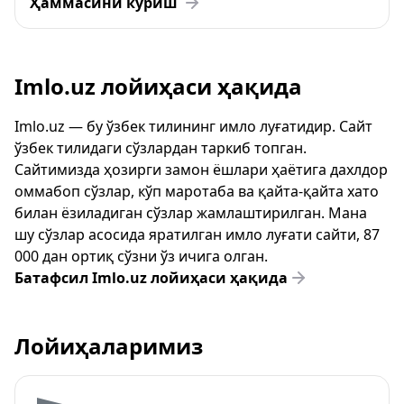
Ҳаммасини кўриш
Imlo.uz лойиҳаси ҳақида
Imlo.uz — бу ўзбек тилининг имло луғатидир. Сайт
ўзбек тилидаги сўзлардан таркиб топган.
Сайтимизда ҳозирги замон ёшлари ҳаётига дахлдор
оммабоп сўзлар, кўп маротаба ва қайта-қайта хато
билан ёзиладиган сўзлар жамлаштирилган. Мана
шу сўзлар асосида яратилган имло луғати сайти, 87
000 дан ортиқ сўзни ўз ичига олган.
Батафсил Imlo.uz лойиҳаси ҳақида
Лойиҳаларимиз