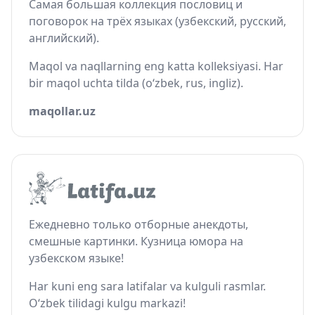
Самая большая коллекция пословиц и
поговорок на трёх языках (узбекский, русский,
английский).
Maqol va naqllarning eng katta kolleksiyasi. Har
bir maqol uchta tilda (o‘zbek, rus, ingliz).
maqollar.uz
Ежедневно только отборные анекдоты,
смешные картинки. Кузница юмора на
узбекском языке!
Har kuni eng sara latifalar va kulguli rasmlar.
O‘zbek tilidagi kulgu markazi!