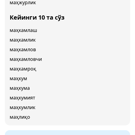
маҳжурлик
Кейинги 10 та сўз
маҳкамлаш
маҳкамлик
маҳкамлов
маҳкамловчи
маҳкамроқ
маҳкум
маҳкума
маҳкумият
маҳкумлик
маҳлиқо