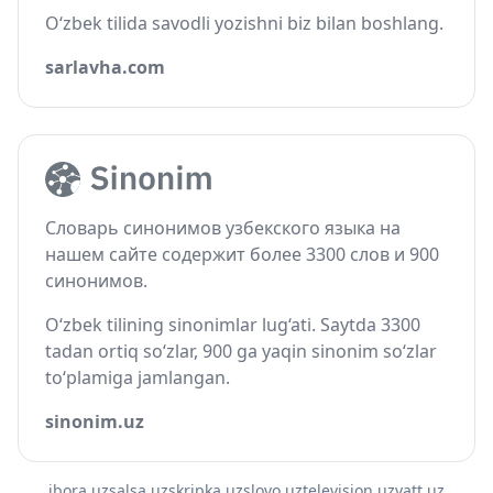
O‘zbek tilida savodli yozishni biz bilan boshlang.
sarlavha.com
Словарь синонимов узбекского языка на
нашем сайте содержит более 3300 слов и 900
синонимов.
O‘zbek tilining sinonimlar lug‘ati. Saytda 3300
tadan ortiq so‘zlar, 900 ga yaqin sinonim so‘zlar
to‘plamiga jamlangan.
sinonim.uz
ibora.uz
salsa.uz
skripka.uz
slovo.uz
television.uz
vatt.uz