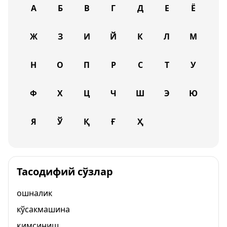
А
Б
В
Г
Д
Е
Ё
Ж
З
И
Й
К
Л
М
Н
О
П
Р
С
Т
У
Ф
Х
Ц
Ч
Ш
Э
Ю
Я
Ў
Қ
Ғ
Ҳ
Тасодифий сўзлар
ошналик
кўсакмашина
қимсиниш