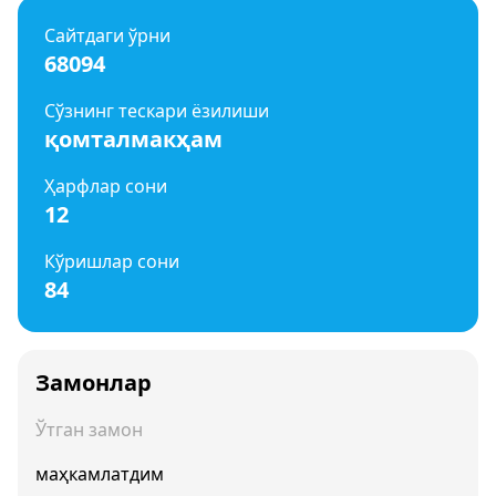
Сайтдаги ўрни
68094
Сўзнинг тескари ёзилиши
қомталмакҳам
Ҳарфлар сони
12
Кўришлар сони
84
Замонлар
Ўтган замон
маҳкамлатдим