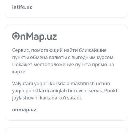
latifa.uz
Сервис, помогающий найти ближайшие
пункты обмена валюты с выгодным курсом.
Покажет местоположение пункта прямо на
карте.
Valyutani yuqori kursda almashtirish uchun
yaqin punktlarni aniqlab beruvchi servis. Punkt
joylashuvini kartada ko‘rsatadi.
onmap.uz