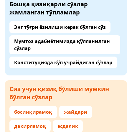
Бошқа қизиқарли сўзлар
жамланган тўпламлар
Энг тўғри ёзилиши керак бўлган сўз
Мумтоз адабиётимизда қўлланилган
сўзлар
Конституцияда кўп учрайдиган сўзлар
Сиз учун қизиқ бўлиши мумкин
бўлган сўзлар
босинқирамоқ
жайдари
дакирламоқ
эсдалик