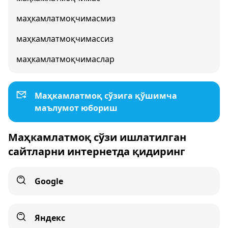
маҳкамлатмоқчимасмиз
маҳкамлатмоқчимассиз
маҳкамлатмоқчимаслар
Маҳкамлатмоқ сўзига қўшимча
маълумот юбориш
Маҳкамлатмоқ сўзи ишлатилган
сайтларни интернетда қидиринг
Google
Яндекс