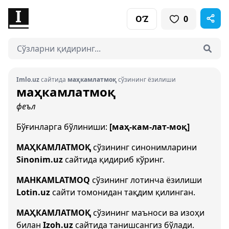
O‘Z
0
Imlo.uz
сайтида
маҳкамлатмоқ
сўзининг ёзилиши
маҳкамлатмоқ
феъл
Бўғинларга бўлиниши:
[маҳ-кам-лат-моқ]
МАҲКАМЛАТМОҚ
сўзининг синонимларини
Sinonim.uz
сайтида қидириб кўринг.
MAHKAMLATMOQ
сўзининг лотинча ёзилиши
Lotin.uz
сайти томонидан тақдим қилинган.
МАҲКАМЛАТМОҚ
сўзининг маъноси ва изоҳи
билан
Izoh.uz
сайтида танишсангиз бўлади.