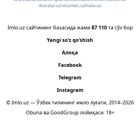
iboralar.uz
resumes.uz
havo.uz
Imlo.uz сайтининг базасида жами
87 110
та сўз бор
Yangi so‘z qo‘shish
Алоқа
Facebook
Telegram
Instagram
© Imlo.uz — Ўзбек тилининг имло луғати, 2014–2026
Obuna
ва
GoodGroup
лойиҳаси.
18+