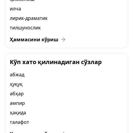
илча
лирик-драматик
тилшунослик
Ҳаммасини кўриш
Кўп хато қилинадиган сўзлар
абжад
ҳуқуқ
абҳар
ампир
ҳақида
талафот