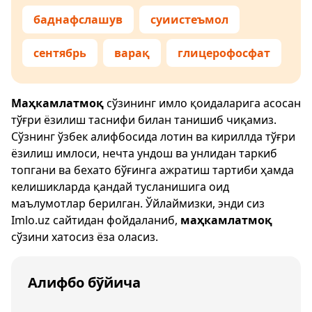
баднафслашув
суиистеъмол
сентябрь
варақ
глицерофосфат
Маҳкамлатмоқ
сўзининг имло қоидаларига асосан
тўғри ёзилиш таснифи билан танишиб чиқамиз.
Сўзнинг ўзбек алифбосида лотин ва кириллда тўғри
ёзилиш имлоси, нечта ундош ва унлидан таркиб
топгани ва бехато бўғинга ажратиш тартиби ҳамда
келишикларда қандай тусланишига оид
маълумотлар берилган. Ўйлаймизки, энди сиз
Imlo.uz
сайтидан фойдаланиб,
маҳкамлатмоқ
сўзини хатосиз ёза оласиз.
Алифбо бўйича