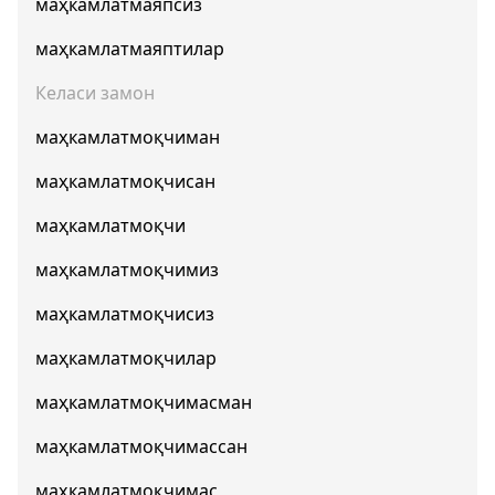
маҳкамлатмаяпсиз
маҳкамлатмаяптилар
Келаси замон
маҳкамлатмоқчиман
маҳкамлатмоқчисан
маҳкамлатмоқчи
маҳкамлатмоқчимиз
маҳкамлатмоқчисиз
маҳкамлатмоқчилар
маҳкамлатмоқчимасман
маҳкамлатмоқчимассан
маҳкамлатмоқчимас