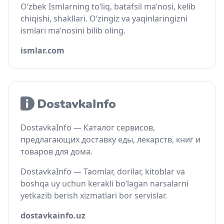
O‘zbek Ismlarning to‘liq, batafsil ma’nosi, kelib
chiqishi, shakllari. O‘zingiz va yaqinlaringizni
ismlari ma’nosini bilib oling.
ismlar.com
DostavkaInfo — Каталог сервисов,
предлагающих доставку еды, лекарств, книг и
товаров для дома.
DostavkaInfo — Taomlar, dorilar, kitoblar va
boshqa uy uchun kerakli bo‘lagan narsalarni
yetkazib berish xizmatlari bor servislar.
dostavkainfo.uz