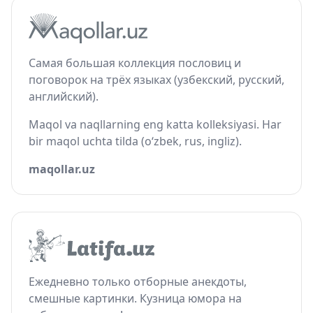
Самая большая коллекция пословиц и
поговорок на трёх языках (узбекский, русский,
английский).
Maqol va naqllarning eng katta kolleksiyasi. Har
bir maqol uchta tilda (o‘zbek, rus, ingliz).
maqollar.uz
Ежедневно только отборные анекдоты,
смешные картинки. Кузница юмора на