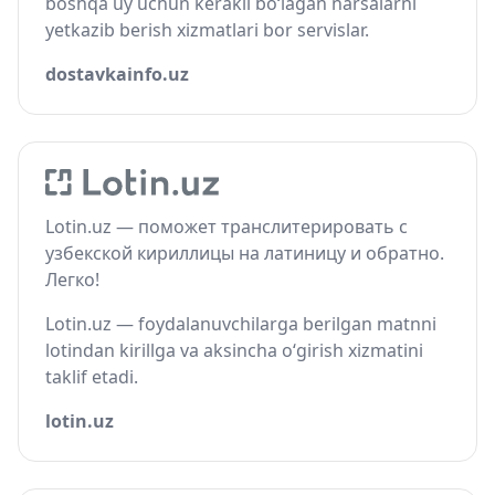
boshqa uy uchun kerakli bo‘lagan narsalarni
yetkazib berish xizmatlari bor servislar.
dostavkainfo.uz
Lotin.uz — поможет транслитерировать с
узбекской кириллицы на латиницу и обратно.
Легко!
Lotin.uz — foydalanuvchilarga berilgan matnni
lotindan kirillga va aksincha o‘girish xizmatini
taklif etadi.
lotin.uz