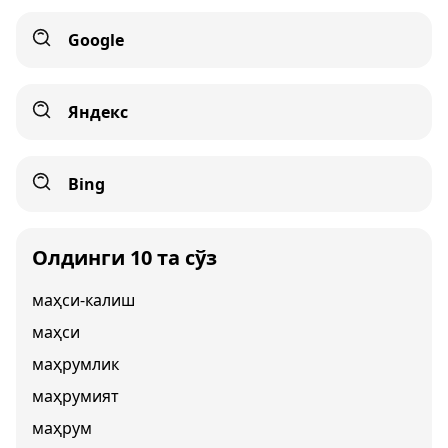
Google
Яндекс
Bing
Олдинги 10 та сўз
маҳси-калиш
маҳси
маҳрумлик
маҳрумият
маҳрум