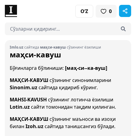
O‘Z
0
Imlo.uz
сайтида
маҳси-кавуш
сўзининг ёзилиши
маҳси-кавуш
Бўғинларга бўлиниши:
[маҳ-си--ка-вуш]
МАҲСИ-КАВУШ
сўзининг синонимларини
Sinonim.uz
сайтида қидириб кўринг.
MAHSI-KAVUSH
сўзининг лотинча ёзилиши
Lotin.uz
сайти томонидан тақдим қилинган.
МАҲСИ-КАВУШ
сўзининг маъноси ва изоҳи
билан
Izoh.uz
сайтида танишсангиз бўлади.