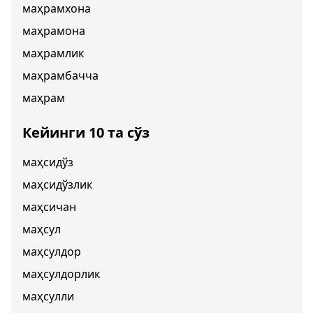
маҳрамхона
маҳрамона
маҳрамлик
маҳрамбачча
маҳрам
Кейинги 10 та сўз
маҳсидўз
маҳсидўзлик
маҳсичан
маҳсул
маҳсулдор
маҳсулдорлик
маҳсулли