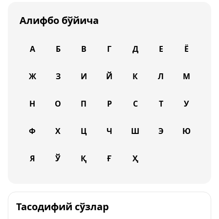
Алифбо бўйича
А
Б
В
Г
Д
Е
Ё
Ж
З
И
Й
К
Л
М
Н
О
П
Р
С
Т
У
Ф
Х
Ц
Ч
Ш
Э
Ю
Я
Ў
Қ
Ғ
Ҳ
Тасодифий сўзлар