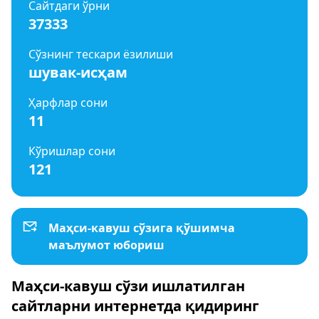
Сайтдаги ўрни
37333
Сўзнинг тескари ёзилиши
шувак-исҳам
Ҳарфлар сони
11
Кўришлар сони
121
Маҳси-кавуш сўзига қўшимча
маълумот юбориш
Маҳси-кавуш сўзи ишлатилган
сайтларни интернетда қидиринг