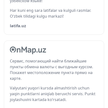
узбекском языке!
Har kuni eng sara latifalar va kulguli rasmlar.
O‘zbek tilidagi kulgu markazi!
latifa.uz
Сервис, помогающий найти ближайшие
пункты обмена валюты с выгодным курсом.
Покажет местоположение пункта прямо на
карте.
Valyutani yuqori kursda almashtirish uchun
yaqin punktlarni aniqlab beruvchi servis. Punkt
joylashuvini kartada ko‘rsatadi.