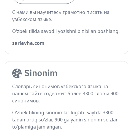
С нами вы научитесь грамотно писать на
узбекском языке.
O‘zbek tilida savodli yozishni biz bilan boshlang.
sarlavha.com
Словарь синонимов узбекского языка на
нашем сайте содержит более 3300 слов и 900
синонимов.
O‘zbek tilining sinonimlar lug‘ati. Saytda 3300
tadan ortiq so‘zlar, 900 ga yaqin sinonim so‘zlar
to‘plamiga jamlangan.