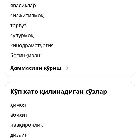
яваликлар
силжитилмоқ
тарвуз
супурмоқ
кинодраматургия
босинқираш
Ҳаммасини кўриш
Кўп хато қилинадиган сўзлар
ҳимоя
абихит
навқиронлик
дизайн