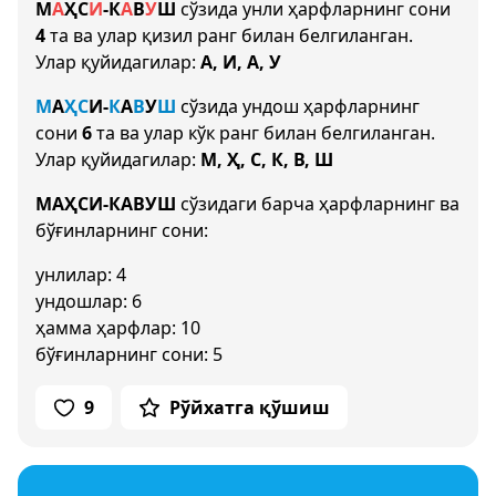
М
А
Ҳ
С
И
-
К
А
В
У
Ш
сўзида унли ҳарфларнинг сони
4
та ва улар қизил ранг билан белгиланган.
Улар қуйидагилар:
А, И, А, У
М
А
Ҳ
С
И
-
К
А
В
У
Ш
сўзида ундош ҳарфларнинг
сони
6
та ва улар кўк ранг билан белгиланган.
Улар қуйидагилар:
М, Ҳ, С, К, В, Ш
МАҲСИ-КАВУШ
сўзидаги барча ҳарфларнинг ва
бўғинларнинг сони:
унлилар: 4
ундошлар: 6
ҳамма ҳарфлар: 10
бўғинларнинг сони: 5
9
Рўйхатга қўшиш