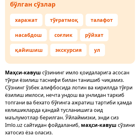
бўлган сўзлар
харажат
тўғратмоқ
талафот
насабдош
соғлик
рўйхат
қайишиш
экскурсия
ул
Маҳси-кавуш
сўзининг имло қоидаларига асосан
тўғри ёзилиш таснифи билан танишиб чиқамиз.
Сўзнинг ўзбек алифбосида лотин ва кириллда тўғри
ёзилиш имлоси, нечта ундош ва унлидан таркиб
топгани ва бехато бўғинга ажратиш тартиби ҳамда
келишикларда қандай тусланишига оид
маълумотлар берилган. Ўйлаймизки, энди сиз
Imlo.uz
сайтидан фойдаланиб,
маҳси-кавуш
сўзини
хатосиз ёза оласиз.