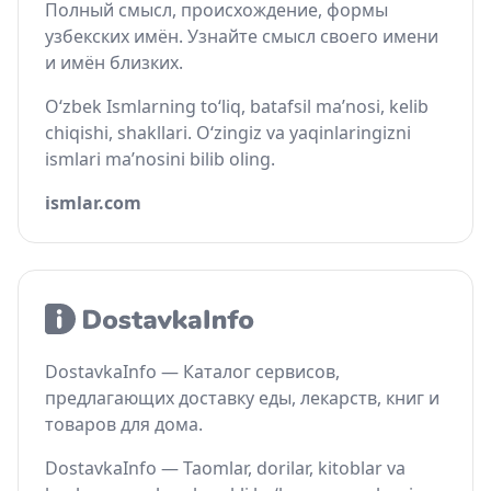
Полный смысл, происхождение, формы
узбекских имён. Узнайте смысл своего имени
и имён близких.
O‘zbek Ismlarning to‘liq, batafsil ma’nosi, kelib
chiqishi, shakllari. O‘zingiz va yaqinlaringizni
ismlari ma’nosini bilib oling.
ismlar.com
DostavkaInfo — Каталог сервисов,
предлагающих доставку еды, лекарств, книг и
товаров для дома.
DostavkaInfo — Taomlar, dorilar, kitoblar va