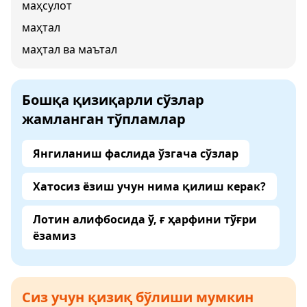
маҳсулот
маҳтал
маҳтал ва маътал
Бошқа қизиқарли сўзлар
жамланган тўпламлар
Янгиланиш фаслида ўзгача сўзлар
Хатосиз ёзиш учун нима қилиш керак?
Лотин алифбосида ў, ғ ҳарфини тўғри
ёзамиз
Сиз учун қизиқ бўлиши мумкин