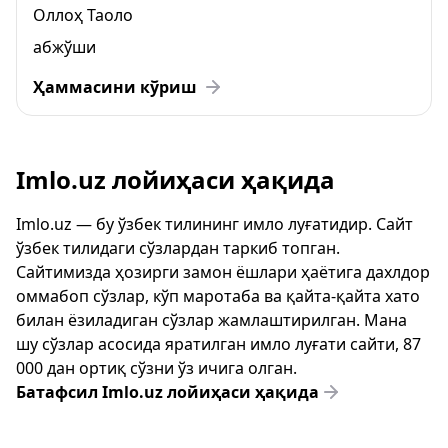
Оллоҳ Таоло
абжўши
Ҳаммасини кўриш
Imlo.uz лойиҳаси ҳақида
Imlo.uz — бу ўзбек тилининг имло луғатидир. Сайт
ўзбек тилидаги сўзлардан таркиб топган.
Сайтимизда ҳозирги замон ёшлари ҳаётига дахлдор
оммабоп сўзлар, кўп маротаба ва қайта-қайта хато
билан ёзиладиган сўзлар жамлаштирилган. Мана
шу сўзлар асосида яратилган имло луғати сайти, 87
000 дан ортиқ сўзни ўз ичига олган.
Батафсил Imlo.uz лойиҳаси ҳақида