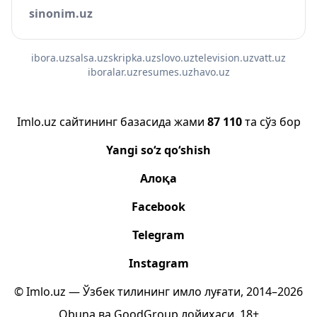
sinonim.uz
ibora.uz
salsa.uz
skripka.uz
slovo.uz
television.uz
vatt.uz
iboralar.uz
resumes.uz
havo.uz
Imlo.uz сайтининг базасида жами
87 110
та сўз бор
Yangi so‘z qo‘shish
Алоқа
Facebook
Telegram
Instagram
© Imlo.uz — Ўзбек тилининг имло луғати, 2014–2026
Obuna
ва
GoodGroup
лойиҳаси.
18+