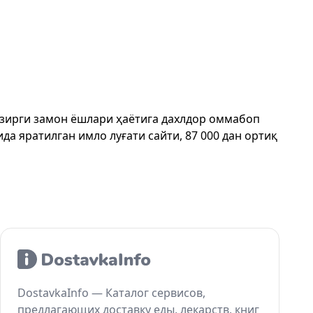
ҳозирги замон ёшлари ҳаётига дахлдор оммабоп
да яратилган имло луғати сайти, 87 000 дан ортиқ
DostavkaInfo — Каталог сервисов,
предлагающих доставку еды, лекарств, книг