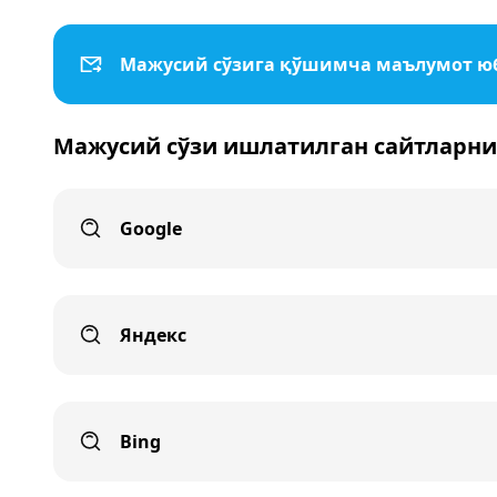
Мажусий сўзига қўшимча маълумот 
Мажусий сўзи ишлатилган сайтларни
Google
Яндекс
Bing