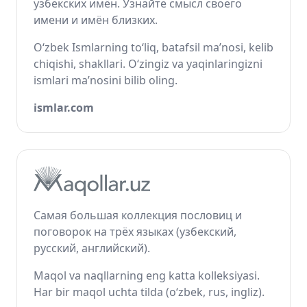
узбекских имён. Узнайте смысл своего
имени и имён близких.
O‘zbek Ismlarning to‘liq, batafsil ma’nosi, kelib
chiqishi, shakllari. O‘zingiz va yaqinlaringizni
ismlari ma’nosini bilib oling.
ismlar.com
Самая большая коллекция пословиц и
поговорок на трёх языках (узбекский,
русский, английский).
Maqol va naqllarning eng katta kolleksiyasi.
Har bir maqol uchta tilda (o‘zbek, rus, ingliz).