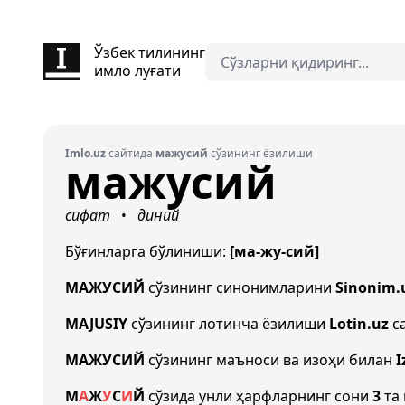
Ўзбек тилининг
имло луғати
Imlo.uz
сайтида
мажусий
сўзининг ёзилиши
мажусий
сифат
диний
•
Бўғинларга бўлиниши:
[ма-жу-сий]
МАЖУСИЙ
сўзининг синонимларини
Sinonim.
MAJUSIY
сўзининг лотинча ёзилиши
Lotin.uz
са
МАЖУСИЙ
сўзининг маъноси ва изоҳи билан
I
М
А
Ж
У
С
И
Й
сўзида унли ҳарфларнинг сони
3
та 