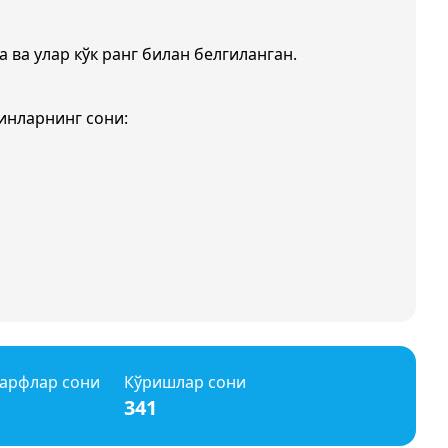
а ва улар кўк ранг билан белгиланган.
инларнинг сони:
арфлар сони
Кўришлар сони
341