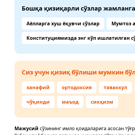
Бошқа қизиқарли сўзлар жамланг
Аёлларга хуш ёқувчи сўзлар
Мумтоз 
Конституциямизда энг кўп ишлатилган с
Сиз учун қизиқ бўлиши мумкин бўл
ханафий
ортодоксия
таваккул
чўқинди
маъод
сикҳизм
Мажусий
сўзининг имло қоидаларига асосан тўғ