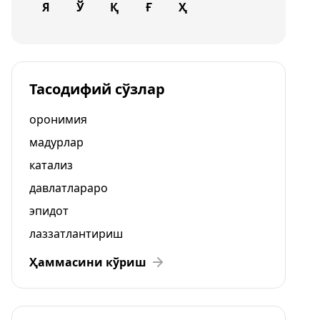
Я
Ў
Қ
Ғ
Ҳ
Тасодифий сўзлар
оронимия
мадурлар
катализ
давлатлараро
эпидот
лаззатлантириш
Ҳаммасини кўриш