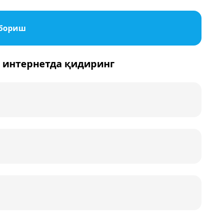
юбориш
 интернетда қидиринг