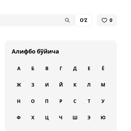
O‘Z
0
Алифбо бўйича
А
Б
В
Г
Д
Е
Ё
Ж
З
И
Й
К
Л
М
Н
О
П
Р
С
Т
У
Ф
Х
Ц
Ч
Ш
Э
Ю