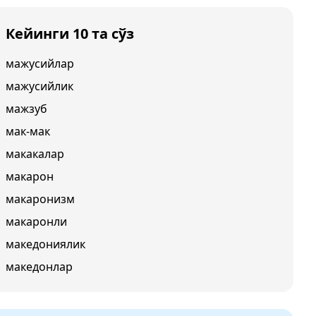
Кейинги 10 та сўз
мажусийлар
мажусийлик
мажзуб
мак-мак
макакалар
макарон
макаронизм
макаронли
македониялик
македонлар