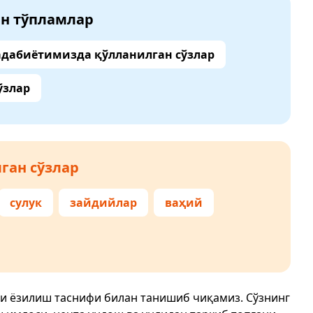
ан тўпламлар
адабиётимизда қўлланилган сўзлар
ўзлар
ган сўзлар
сулук
зайдийлар
ваҳий
ри ёзилиш таснифи билан танишиб чиқамиз. Сўзнинг