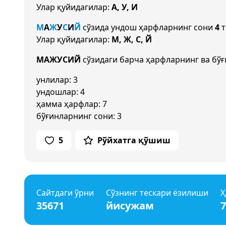
Улар қуйидагилар:
А, У, И
М
А
Ж
У
С
И
Й
сўзида ундош ҳарфларнинг сони
4
т
Улар қуйидагилар:
М, Ж, С, Й
МАЖУСИЙ
сўзидаги барча ҳарфларнинг ва бўғ
унлилар: 3
ундошлар: 4
ҳамма ҳарфлар: 7
бўғинларнинг сони: 3
5
Рўйхатга қўшиш
Сайтдаги ўрни
Сўзнинг тескари ёзилиши
Ҳ
35671
йисужам
7