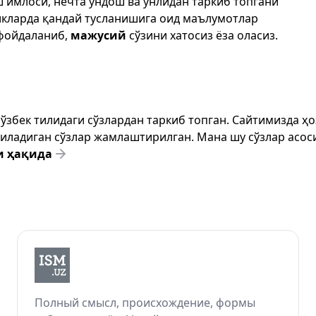
ш имлоси, нечта ундош ва унлидан таркиб топгани
икларда қандай тусланишига оид маълумотлар
фойдаланиб,
мажусий
сўзини хатосиз ёза оласиз.
т ўзбек тилидаги сўзлардан таркиб топган. Сайтимизда 
ёзиладиган сўзлар жамлаштирилган. Мана шу сўзлар асоси
и ҳақида
Полный смысл, происхождение, формы