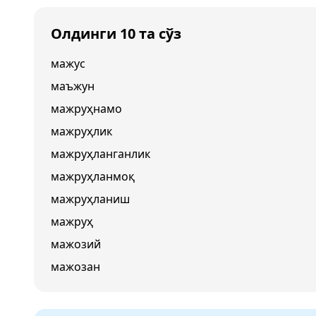
Олдинги 10 та сўз
мажус
маъжун
мажруҳнамо
мажруҳлик
мажруҳланганлик
мажруҳланмоқ
мажруҳланиш
мажруҳ
мажозий
мажозан