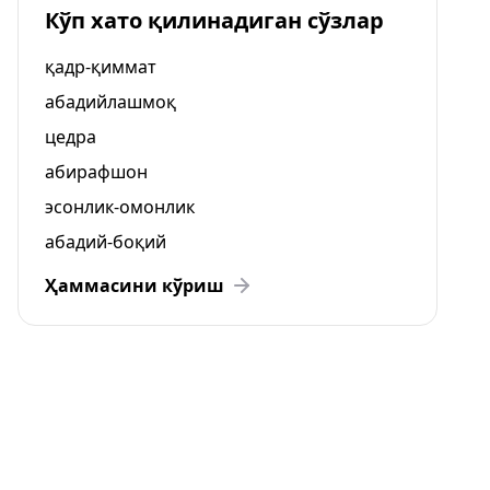
Кўп хато қилинадиган сўзлар
қадр-қиммат
абадийлашмоқ
цедра
абирафшон
эсонлик-омонлик
абадий-боқий
Ҳаммасини кўриш