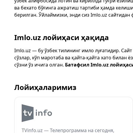
ўзбек алифбосида лотин ва кириллда тўғри ёзили
ва бехато бўғинга ажратиш тартиби ҳамда келиш
берилган. Ўйлаймизки, энди сиз
Imlo.uz
сайтидан 
Imlo.uz лойиҳаси ҳақида
Imlo.uz — бу ўзбек тилининг имло луғатидир. Сай
сўзлар, кўп маротаба ва қайта-қайта хато билан 
сўзни ўз ичига олган.
Батафсил Imlo.uz лойиҳас
Лойиҳаларимиз
TVinfo.uz — Телепрограмма на сегодня,