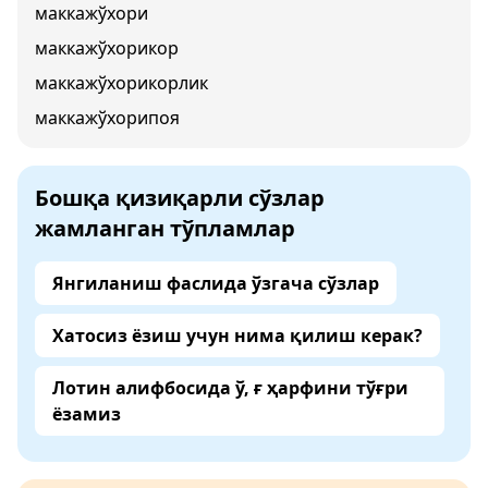
маккажўхори
маккажўхорикор
маккажўхорикорлик
маккажўхорипоя
Бошқа қизиқарли сўзлар
жамланган тўпламлар
Янгиланиш фаслида ўзгача сўзлар
Хатосиз ёзиш учун нима қилиш керак?
Лотин алифбосида ў, ғ ҳарфини тўғри
ёзамиз