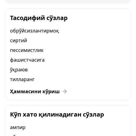
Тасодифий сўзлар
обрўйсизлантирмоқ
сиртий
пессимистлик
фашистчасига
ўқраюв
тилларанг
Ҳаммасини кўриш
Кўп хато қилинадиган сўзлар
ампир