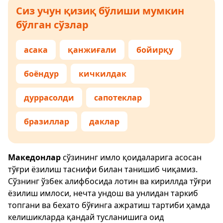
Сиз учун қизиқ бўлиши мумкин
бўлган сўзлар
асака
қанжиғали
бойирқу
боёндур
кичкилдак
дуррасолди
сапотеклар
бразиллар
даклар
Македонлар
сўзининг имло қоидаларига асосан
тўғри ёзилиш таснифи билан танишиб чиқамиз.
Сўзнинг ўзбек алифбосида лотин ва кириллда тўғри
ёзилиш имлоси, нечта ундош ва унлидан таркиб
топгани ва бехато бўғинга ажратиш тартиби ҳамда
келишикларда қандай тусланишига оид