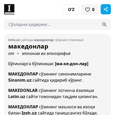
O‘Z
0
Imlo.uz
сайтида
македонлар
сўзининг ёзилиши
македонлар
от
этноним ва этнография
•
Бўғинларга бўлиниши:
[ма-ке-дон-лар]
МАКЕДОНЛАР
сўзининг синонимларини
Sinonim.uz
сайтида қидириб кўринг.
MAKEDONLAR
сўзининг лотинча ёзилиши
Lotin.uz
сайти томонидан тақдим қилинган.
МАКЕДОНЛАР
сўзининг маъноси ва изоҳи
билан
Izoh.uz
сайтида танишсангиз бўлади.