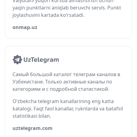
Valyutani yuqori kursda almashtirish uchun
yaqin punktlarni aniqlab beruvchi servis. Punkt
joylashuvini kartada ko‘rsatadi.
onmap.uz
Самый большой каталог телеграм каналов в
Узбекистане. Только активные каналы по
категориям и с подробной статистикой.
O‘zbekcha telegram kanallarining eng katta
katalogi. Faqt faol kanallar, ruknlarda va batafsil
statistikasi bilan.
uztelegram.com