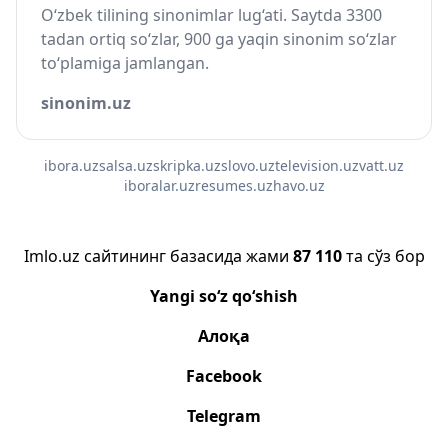
O‘zbek tilining sinonimlar lug‘ati. Saytda 3300
tadan ortiq so‘zlar, 900 ga yaqin sinonim so‘zlar
to‘plamiga jamlangan.
sinonim.uz
ibora.uz
salsa.uz
skripka.uz
slovo.uz
television.uz
vatt.uz
iboralar.uz
resumes.uz
havo.uz
Imlo.uz сайтининг базасида жами
87 110
та сўз бор
Yangi so‘z qo‘shish
Алоқа
Facebook
Telegram