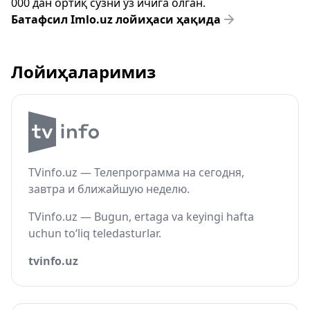
000 дан ортиқ сўзни ўз ичига олган.
Батафсил Imlo.uz лойиҳаси ҳақида
Лойиҳаларимиз
TVinfo.uz — Телепрограмма на сегодня,
завтра и ближайшую неделю.
TVinfo.uz — Bugun, ertaga va keyingi hafta
uchun to‘liq teledasturlar.
tvinfo.uz