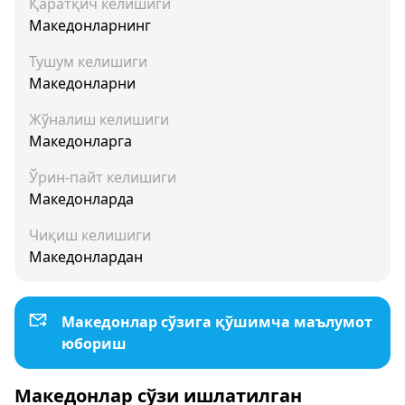
Қаратқич келишиги
Македонларнинг
Тушум келишиги
Македонларни
Жўналиш келишиги
Македонларга
Ўрин-пайт келишиги
Македонларда
Чиқиш келишиги
Македонлардан
Македонлар сўзига қўшимча маълумот
юбориш
Македонлар сўзи ишлатилган