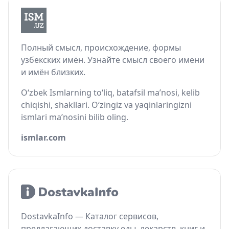
Полный смысл, происхождение, формы
узбекских имён. Узнайте смысл своего имени
и имён близких.
O‘zbek Ismlarning to‘liq, batafsil ma’nosi, kelib
chiqishi, shakllari. O‘zingiz va yaqinlaringizni
ismlari ma’nosini bilib oling.
ismlar.com
DostavkaInfo — Каталог сервисов,
предлагающих доставку еды, лекарств, книг и