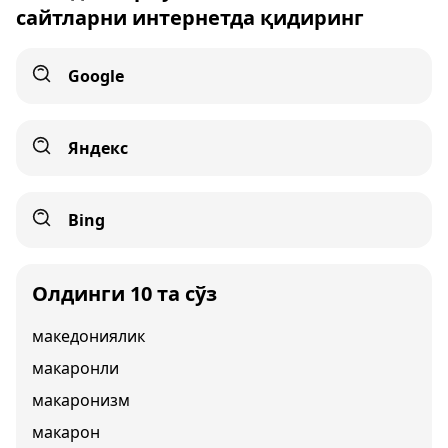
сайтларни интернетда қидиринг
Google
Яндекс
Bing
Олдинги 10 та сўз
македониялик
макаронли
макаронизм
макарон