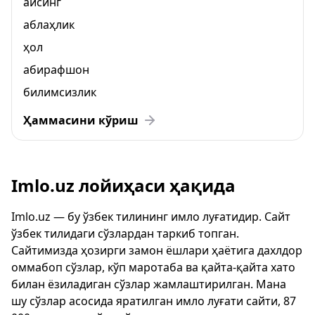
айсинг
аблаҳлик
ҳол
абирафшон
билимсизлик
Ҳаммасини кўриш
Imlo.uz лойиҳаси ҳақида
Imlo.uz — бу ўзбек тилининг имло луғатидир. Сайт
ўзбек тилидаги сўзлардан таркиб топган.
Сайтимизда ҳозирги замон ёшлари ҳаётига дахлдор
оммабоп сўзлар, кўп маротаба ва қайта-қайта хато
билан ёзиладиган сўзлар жамлаштирилган. Мана
шу сўзлар асосида яратилган имло луғати сайти, 87