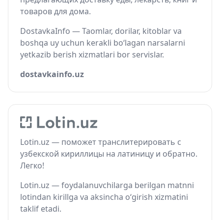
товаров для дома.
DostavkaInfo — Taomlar, dorilar, kitoblar va
boshqa uy uchun kerakli bo‘lagan narsalarni
yetkazib berish xizmatlari bor servislar.
dostavkainfo.uz
Lotin.uz — поможет транслитерировать с
узбекской кириллицы на латиницу и обратно.
Легко!
Lotin.uz — foydalanuvchilarga berilgan matnni
lotindan kirillga va aksincha o‘girish xizmatini
taklif etadi.