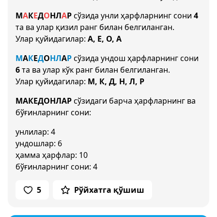
М
А
К
Е
Д
О
Н
Л
А
Р
сўзида унли ҳарфларнинг сони
4
та ва улар қизил ранг билан белгиланган.
Улар қуйидагилар:
А, Е, О, А
М
А
К
Е
Д
О
Н
Л
А
Р
сўзида ундош ҳарфларнинг сони
6
та ва улар кўк ранг билан белгиланган.
Улар қуйидагилар:
М, К, Д, Н, Л, Р
МАКЕДОНЛАР
сўзидаги барча ҳарфларнинг ва
бўғинларнинг сони:
унлилар: 4
ундошлар: 6
ҳамма ҳарфлар: 10
бўғинларнинг сони: 4
5
Рўйхатга қўшиш