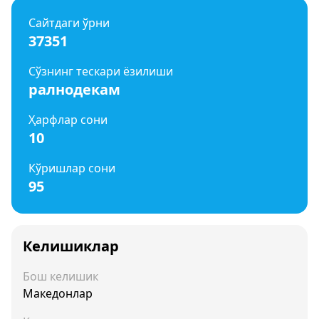
Сайтдаги ўрни
37351
Сўзнинг тескари ёзилиши
ралнодекам
Ҳарфлар сони
10
Кўришлар сони
95
Келишиклар
Бош келишик
Македонлар