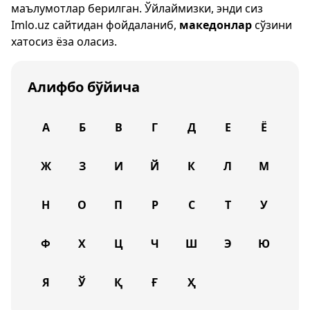
маълумотлар берилган. Ўйлаймизки, энди сиз
Imlo.uz
сайтидан фойдаланиб,
македонлар
сўзини
хатосиз ёза оласиз.
Алифбо бўйича
А
Б
В
Г
Д
Е
Ё
Ж
З
И
Й
К
Л
М
Н
О
П
Р
С
Т
У
Ф
Х
Ц
Ч
Ш
Э
Ю
Я
Ў
Қ
Ғ
Ҳ