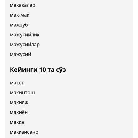
макакалар
мак-мак
мажзуб
мажусийлик
мажусийлар
мажусий
Кейинги 10 та сўз
макет
макинтош
макияж
макиён
макка
маккаисано