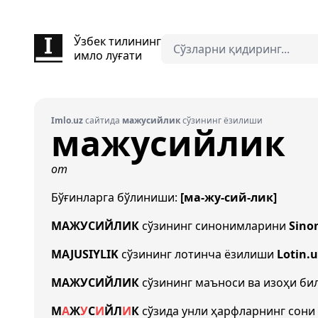
Ўзбек тилининг
имло луғати
Imlo.uz
сайтида
мажусийлик
сўзининг ёзилиши
мажусийлик
от
Бўғинларга бўлиниши:
[ма-жу-сий-лик]
МАЖУСИЙЛИК
сўзининг синонимларини
Sino
MAJUSIYLIK
сўзининг лотинча ёзилиши
Lotin.u
МАЖУСИЙЛИК
сўзининг маъноси ва изоҳи би
М
А
Ж
У
С
И
Й
Л
И
К
сўзида унли ҳарфларнинг сони