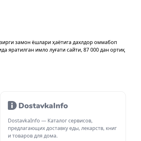
ҳозирги замон ёшлари ҳаётига дахлдор оммабоп
да яратилган имло луғати сайти, 87 000 дан ортиқ
DostavkaInfo — Каталог сервисов,
предлагающих доставку еды, лекарств, книг
и товаров для дома.