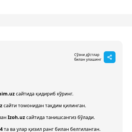
Сўзни дўстлар
билан улашинг
nim.uz
сайтида қидириб кўринг.
z
сайти томонидан тақдим қилинган.
лан
Izoh.uz
сайтида танишсангиз бўлади.
4
та ва улар қизил ранг билан белгиланган.