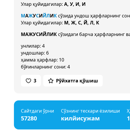
Улар қуйидагилар:
А, У, И, И
М
А
Ж
У
С
И
Й
Л
И
К
сўзида ундош ҳарфларнинг со
Улар қуйидагилар:
М, Ж, С, Й, Л, К
МАЖУСИЙЛИК
сўзидаги барча ҳарфларнинг ва
унлилар: 4
ундошлар: 6
ҳамма ҳарфлар: 10
бўғинларнинг сони: 4
3
Рўйхатга қўшиш
Сайтдаги ўрни
Сўзнинг тескари ёзилиши
Ҳ
57280
килйисужам
1