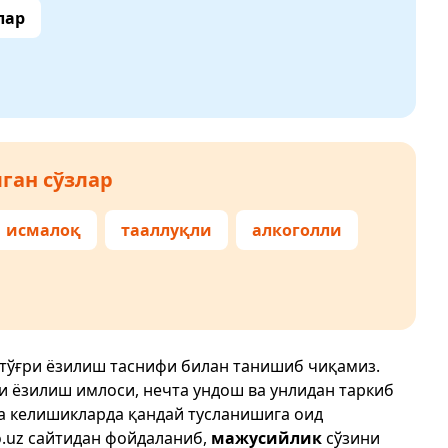
лар
ган сўзлар
исмалоқ
тааллуқли
алкоголли
 тўғри ёзилиш таснифи билан танишиб чиқамиз.
ри ёзилиш имлоси, нечта ундош ва унлидан таркиб
да келишикларда қандай тусланишига оид
.uz
сайтидан фойдаланиб,
мажусийлик
сўзини