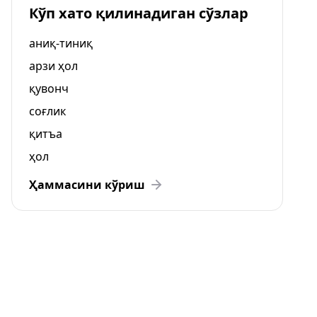
Кўп хато қилинадиган сўзлар
аниқ-тиниқ
арзи ҳол
қувонч
соғлик
қитъа
ҳол
Ҳаммасини кўриш