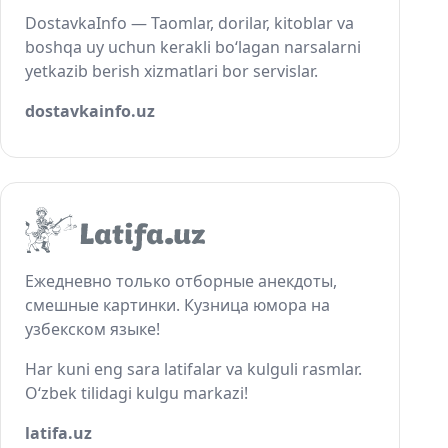
DostavkaInfo — Taomlar, dorilar, kitoblar va
boshqa uy uchun kerakli bo‘lagan narsalarni
yetkazib berish xizmatlari bor servislar.
dostavkainfo.uz
Ежедневно только отборные анекдоты,
смешные картинки. Кузница юмора на
узбекском языке!
Har kuni eng sara latifalar va kulguli rasmlar.
O‘zbek tilidagi kulgu markazi!
latifa.uz