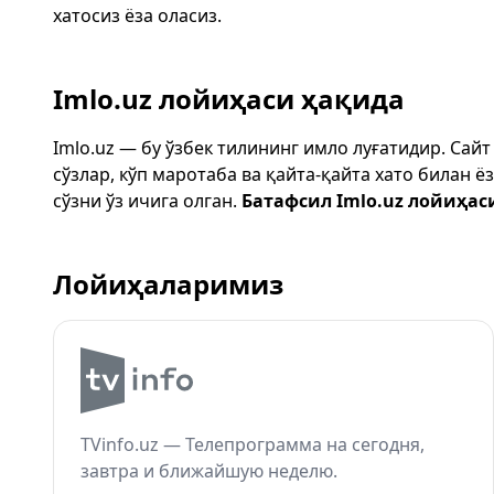
хатосиз ёза оласиз.
Imlo.uz лойиҳаси ҳақида
Imlo.uz — бу ўзбек тилининг имло луғатидир. Сай
сўзлар, кўп маротаба ва қайта-қайта хато билан 
сўзни ўз ичига олган.
Батафсил Imlo.uz лойиҳас
Лойиҳаларимиз
TVinfo.uz — Телепрограмма на сегодня,
завтра и ближайшую неделю.