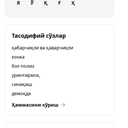
Я
Ў
Қ
Ғ
Ҳ
Тасодифий сўзлар
қабарчиқли ва қаварчиқли
конка
боғ-полиз
уринтирмоқ
синиқиш
демоқда
Ҳаммасини кўриш