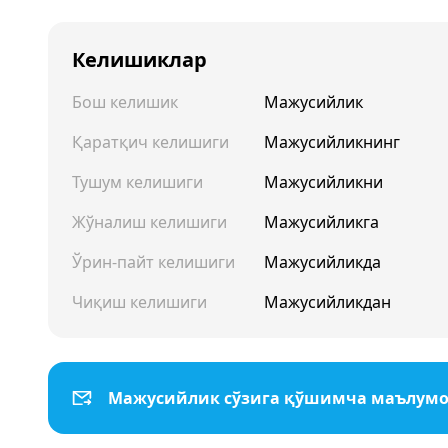
Келишиклар
Бош келишик
Мажусийлик
Қаратқич келишиги
Мажусийликнинг
Тушум келишиги
Мажусийликни
Жўналиш келишиги
Мажусийликга
Ўрин-пайт келишиги
Мажусийликда
Чиқиш келишиги
Мажусийликдан
Мажусийлик сўзига қўшимча маълум