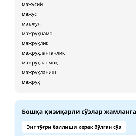
мажусий
мажус
маъжун
мажруҳнамо
мажруҳлик
мажруҳланганлик
мажруҳланмоқ
мажруҳланиш
мажруҳ
Бошқа қизиқарли сўзлар жамланг
Энг тўғри ёзилиши керак бўлган сўз