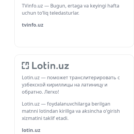
TVinfo.uz — Bugun, ertaga va keyingi hafta
uchun to‘liq teledasturlar.
tvinfo.uz
Lotin.uz — поможет транслитерировать с
узбекской кириллицы на латиницу и
обратно. Легко!
Lotin.uz — foydalanuvchilarga berilgan
matnni lotindan kirillga va aksincha o‘girish
xizmatini taklif etadi.
lotin.uz