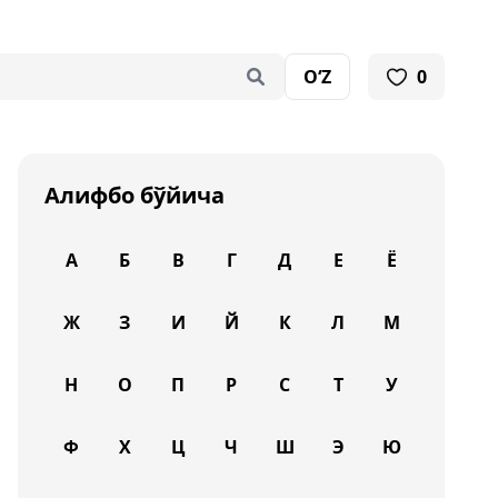
O‘Z
0
Алифбо бўйича
А
Б
В
Г
Д
Е
Ё
Ж
З
И
Й
К
Л
М
Н
О
П
Р
С
Т
У
Ф
Х
Ц
Ч
Ш
Э
Ю