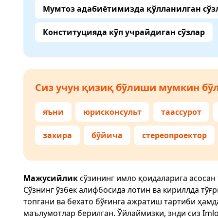
Мумтоз адабиётимизда қўлланилган сўз
Конституцияда кўп учрайдиган сўзлар
Сиз учун қизиқ бўлиши мумкин бўл
яъни
юрисконсульт
таассурот
захира
бўйича
стереопроектор
Мажусийлик
сўзининг имло қоидаларига асосан
Сўзнинг ўзбек алифбосида лотин ва кириллда тўғ
топгани ва бехато бўғинга ажратиш тартиби ҳам
маълумотлар берилган. Ўйлаймизки, энди сиз
Imlo