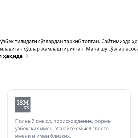
т ўзбек тилидаги сўзлардан таркиб топган. Сайтимизда 
ёзиладиган сўзлар жамлаштирилган. Мана шу сўзлар асоси
и ҳақида
Полный смысл, происхождение, формы
узбекских имён. Узнайте смысл своего
имени и имён близких.