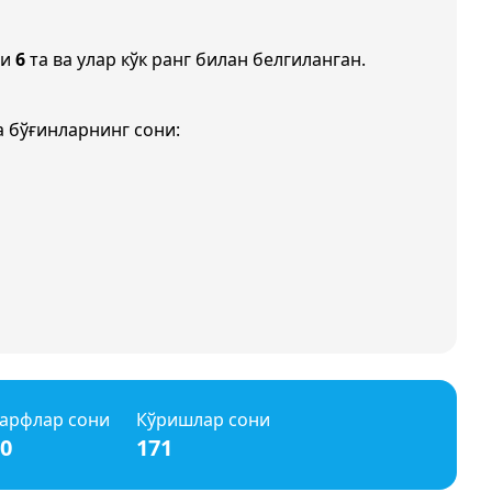
ни
6
та ва улар кўк ранг билан белгиланган.
 бўғинларнинг сони:
арфлар сони
Кўришлар сони
0
171