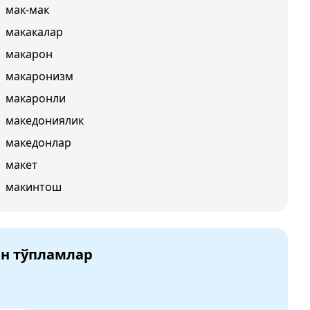
мак-мак
макакалар
макарон
макаронизм
макаронли
македониялик
македонлар
макет
макинтош
ан тўпламлар