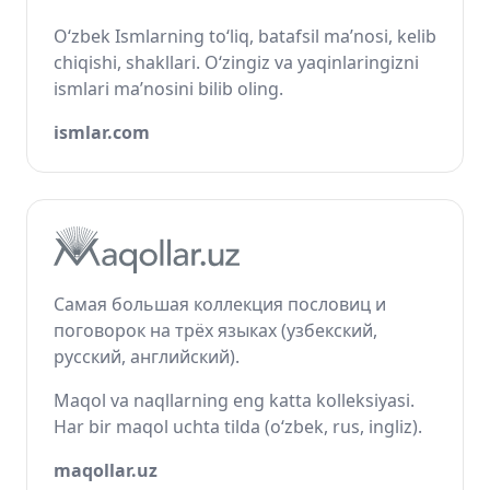
O‘zbek Ismlarning to‘liq, batafsil ma’nosi, kelib
chiqishi, shakllari. O‘zingiz va yaqinlaringizni
ismlari ma’nosini bilib oling.
ismlar.com
Самая большая коллекция пословиц и
поговорок на трёх языках (узбекский,
русский, английский).
Maqol va naqllarning eng katta kolleksiyasi.
Har bir maqol uchta tilda (o‘zbek, rus, ingliz).
maqollar.uz