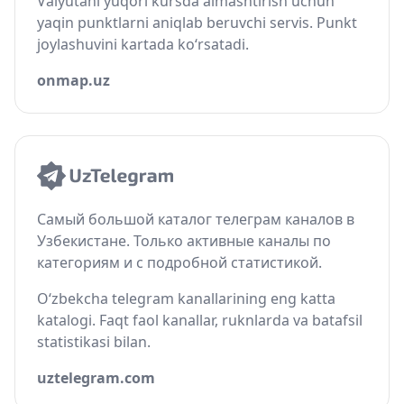
Valyutani yuqori kursda almashtirish uchun
yaqin punktlarni aniqlab beruvchi servis. Punkt
joylashuvini kartada ko‘rsatadi.
onmap.uz
Самый большой каталог телеграм каналов в
Узбекистане. Только активные каналы по
категориям и с подробной статистикой.
O‘zbekcha telegram kanallarining eng katta
katalogi. Faqt faol kanallar, ruknlarda va batafsil
statistikasi bilan.
uztelegram.com