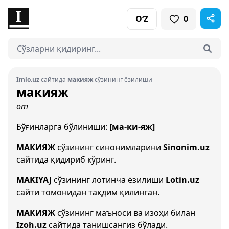
O‘Z
0
Imlo.uz
сайтида
макияж
сўзининг ёзилиши
макияж
от
Бўғинларга бўлиниши:
[ма-ки-яж]
МАКИЯЖ
сўзининг синонимларини
Sinonim.uz
сайтида қидириб кўринг.
MAKIYAJ
сўзининг лотинча ёзилиши
Lotin.uz
сайти томонидан тақдим қилинган.
МАКИЯЖ
сўзининг маъноси ва изоҳи билан
Izoh.uz
сайтида танишсангиз бўлади.