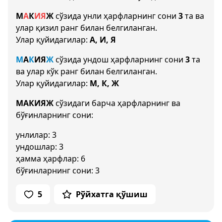
М
А
К
И
Я
Ж
сўзида унли ҳарфларнинг сони
3
та ва
улар қизил ранг билан белгиланган.
Улар қуйидагилар:
А, И, Я
М
А
К
И
Я
Ж
сўзида ундош ҳарфларнинг сони
3
та
ва улар кўк ранг билан белгиланган.
Улар қуйидагилар:
М, К, Ж
МАКИЯЖ
сўзидаги барча ҳарфларнинг ва
бўғинларнинг сони:
унлилар: 3
ундошлар: 3
ҳамма ҳарфлар: 6
бўғинларнинг сони: 3
5
Рўйхатга қўшиш