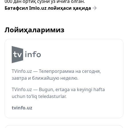
000 дан ортиқ сўзни ўз ичига олган.
Батафсил Imlo.uz лойиҳаси ҳақида
Лойиҳаларимиз
TVinfo.uz — Телепрограмма на сегодня,
завтра и ближайшую неделю.
TVinfo.uz — Bugun, ertaga va keyingi hafta
uchun to‘liq teledasturlar.
tvinfo.uz