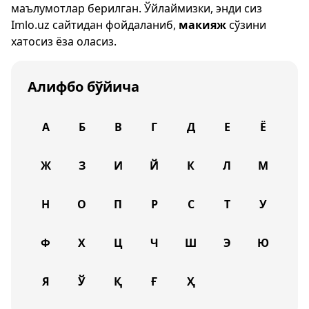
маълумотлар берилган. Ўйлаймизки, энди сиз
Imlo.uz
сайтидан фойдаланиб,
макияж
сўзини
хатосиз ёза оласиз.
Алифбо бўйича
А
Б
В
Г
Д
Е
Ё
Ж
З
И
Й
К
Л
М
Н
О
П
Р
С
Т
У
Ф
Х
Ц
Ч
Ш
Э
Ю
Я
Ў
Қ
Ғ
Ҳ