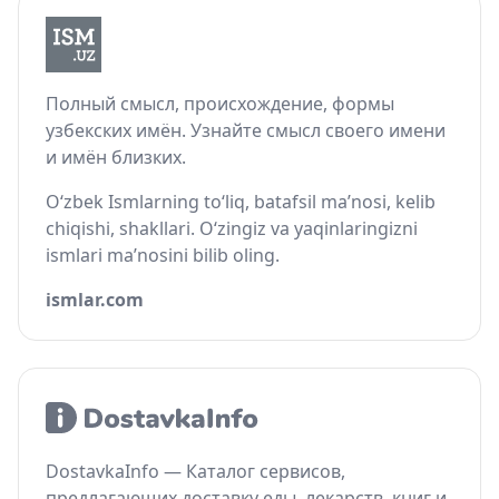
Полный смысл, происхождение, формы
узбекских имён. Узнайте смысл своего имени
и имён близких.
O‘zbek Ismlarning to‘liq, batafsil ma’nosi, kelib
chiqishi, shakllari. O‘zingiz va yaqinlaringizni
ismlari ma’nosini bilib oling.
ismlar.com
DostavkaInfo — Каталог сервисов,
предлагающих доставку еды, лекарств, книг и