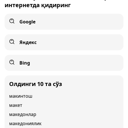
интернетда қидиринг
Google
Яндекс
Bing
Олдинги 10 та сўз
макинтош
макет
македонлар
македониялик