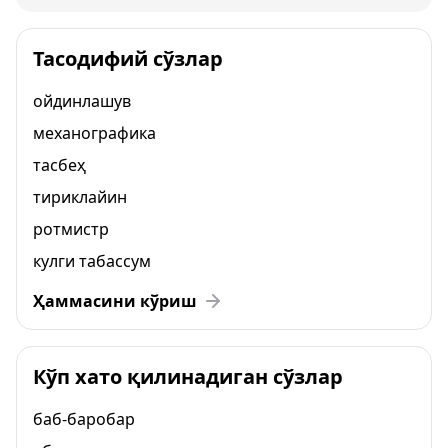
Тасодифий сўзлар
ойдинлашув
механографика
тасбеҳ
тириклайин
ротмистр
кулги табассум
Ҳаммасини кўриш
Кўп хато қилинадиган сўзлар
баб-баробар