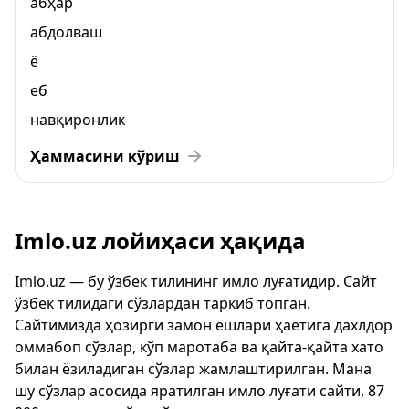
абҳар
абдолваш
ё
еб
навқиронлик
Ҳаммасини кўриш
Imlo.uz лойиҳаси ҳақида
Imlo.uz — бу ўзбек тилининг имло луғатидир. Сайт
ўзбек тилидаги сўзлардан таркиб топган.
Сайтимизда ҳозирги замон ёшлари ҳаётига дахлдор
оммабоп сўзлар, кўп маротаба ва қайта-қайта хато
билан ёзиладиган сўзлар жамлаштирилган. Мана
шу сўзлар асосида яратилган имло луғати сайти, 87