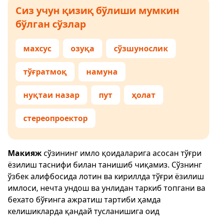
Сиз учун қизиқ бўлиши мумкин
бўлган сўзлар
махсус
озуқа
сўзшунослик
тўғратмоқ
намуна
нуқтаи назар
пут
ҳолат
стереопроектор
Макияж
сўзининг имло қоидаларига асосан тўғри
ёзилиш таснифи билан танишиб чиқамиз. Сўзнинг
ўзбек алифбосида лотин ва кириллда тўғри ёзилиш
имлоси, нечта ундош ва унлидан таркиб топгани ва
бехато бўғинга ажратиш тартиби ҳамда
келишикларда қандай тусланишига оид