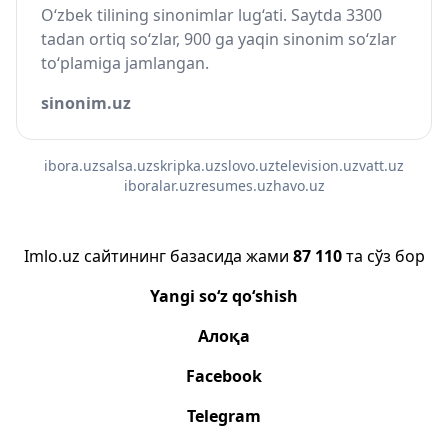
O‘zbek tilining sinonimlar lug‘ati. Saytda 3300
tadan ortiq so‘zlar, 900 ga yaqin sinonim so‘zlar
to‘plamiga jamlangan.
sinonim.uz
ibora.uz
salsa.uz
skripka.uz
slovo.uz
television.uz
vatt.uz
iboralar.uz
resumes.uz
havo.uz
Imlo.uz сайтининг базасида жами
87 110
та сўз бор
Yangi so‘z qo‘shish
Алоқа
Facebook
Telegram