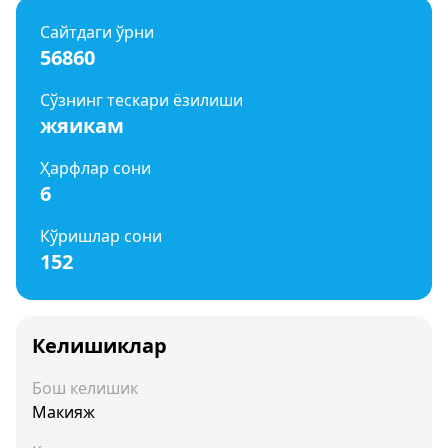
Сайтдаги ўрни
56860
Сўзнинг тескари ёзилиши
жяикам
Ҳарфлар сони
6
Кўришлар сони
152
Келишиклар
Бош келишик
Макияж