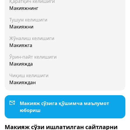
Қаратқич келишиги
Макияжнинг
Тушум келишиги
Макияжни
Жўналиш келишиги
Макияжга
Ўрин-пайт келишиги
Макияжда
Чиқиш келишиги
Макияждан
Макияж сўзига қўшимча маълумот
юбориш
Макияж сўзи ишлатилган сайтларни