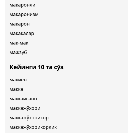
макаронли
макаронизм
макарон
макакалар
мак-мак
мажзуб
Кейинги 10 та сўз
макиён
макка
маккаисано
маккажўхори
маккажўхорикор
маккажўхорикорлик