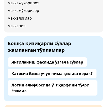
маккажўхорипоя
маккажўхоризор
маккаликлар
маккапоя
Бошқа қизиқарли сўзлар
жамланган тўпламлар
Янгиланиш фаслида ўзгача сўзлар
Хатосиз ёзиш учун нима қилиш керак?
Лотин алифбосида ў, ғ ҳарфини тўғри
ёзамиз