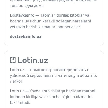
товаров для дома.
DostavkaInfo — Taomlar, dorilar, kitoblar va
boshqa uy uchun kerakli bo‘lagan narsalarni
yetkazib berish xizmatlari bor servislar.
dostavkainfo.uz
Lotin.uz — поможет транслитерировать с
узбекской кириллицы на латиницу и обратно.
Легко!
Lotin.uz — foydalanuvchilarga berilgan matnni
lotindan kirillga va aksincha o‘girish xizmatini
taklif etadi.