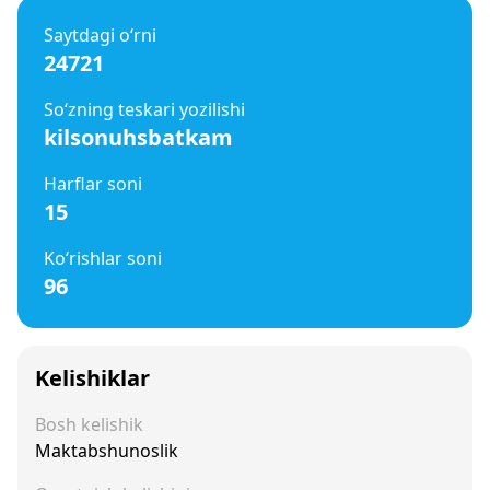
Saytdagi o‘rni
24721
So‘zning teskari yozilishi
kilsonuhsbatkam
Harflar soni
15
Ko‘rishlar soni
96
Kelishiklar
Bosh kelishik
Maktabshunoslik