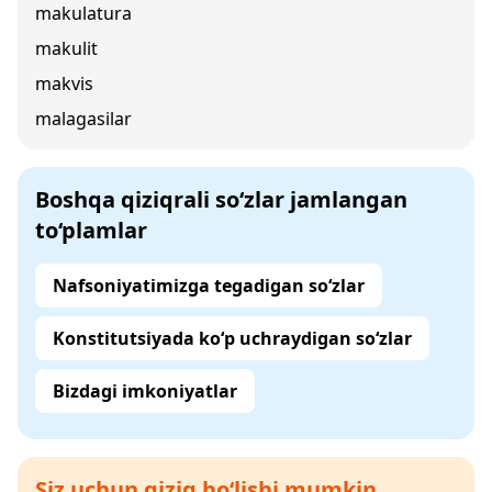
makulatura
makulit
makvis
malagasilar
Boshqa qiziqrali so‘zlar jamlangan
to‘plamlar
Nafsoniyatimizga tegadigan so‘zlar
Konstitutsiyada ko‘p uchraydigan so‘zlar
Bizdagi imkoniyatlar
Siz uchun qiziq bo‘lishi mumkin