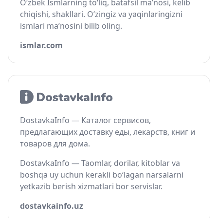
O‘zbek Ismlarning to‘liq, batafsil ma’nosi, kelib
chiqishi, shakllari. O‘zingiz va yaqinlaringizni
ismlari ma’nosini bilib oling.
ismlar.com
DostavkaInfo — Каталог сервисов,
предлагающих доставку еды, лекарств, книг и
товаров для дома.
DostavkaInfo — Taomlar, dorilar, kitoblar va
boshqa uy uchun kerakli bo‘lagan narsalarni
yetkazib berish xizmatlari bor servislar.
dostavkainfo.uz