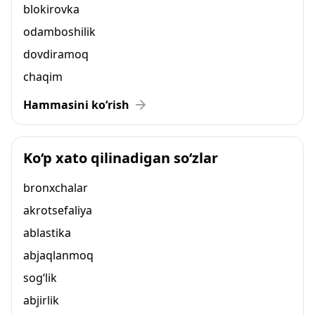
blokirovka
odamboshilik
dovdiramoq
chaqim
Hammasini ko‘rish
Ko‘p xato qilinadigan so‘zlar
bronxchalar
akrotsefaliya
ablastika
abjaqlanmoq
sog‘lik
abjirlik