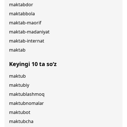
maktabdor
maktabbola
maktab-maorif
maktab-madaniyat
maktab-internat
maktab
Keyingi 10 ta so‘z
maktub
maktubiy
maktublashmoq
maktubnomalar
maktubot
maktubcha