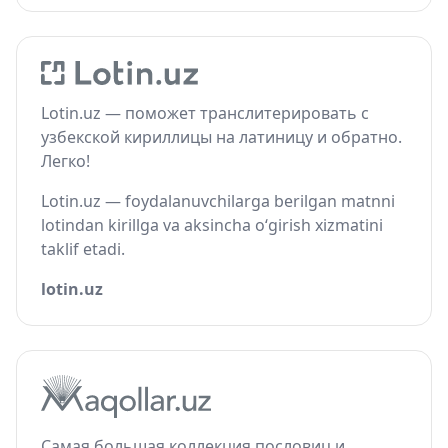
Lotin.uz — поможет транслитерировать с
узбекской кириллицы на латиницу и обратно.
Легко!
Lotin.uz — foydalanuvchilarga berilgan matnni
lotindan kirillga va aksincha o‘girish xizmatini
taklif etadi.
lotin.uz
Самая большая коллекция пословиц и