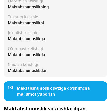
Qaratqich kelishigi
Maktabshunoslikning
Tushum kelishigi
Maktabshunoslikni
Jo‘nalish kelishigi
Maktabshunoslikga
O‘rin-payt kelishigi
Maktabshunoslikda
Chiqish kelishigi
Maktabshunoslikdan
Maktabshunoslik so‘ziga qo‘shimcha
ma'lumot yuborish
Maktabshunoslik so‘zi ishlatilgan