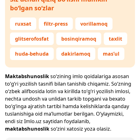
bo‘lgan so‘zlar
ruxsat
filtr-press
vorillamoq
glitserofosfat
bosinqiramoq
taxlit
huda-behuda
dakirlamoq
mas’ul
Maktabshunoslik
so‘zining imlo qoidalariga asosan
to‘g‘ri yozilish tasnifi bilan tanishib chiqamiz. So‘zning
o‘zbek alifbosida lotin va kirillda to‘g‘ri yozilish imlosi,
nechta undosh va unlidan tarkib topgani va bexato
bo‘g‘inga ajratish tartibi hamda kelishiklarda qanday
tuslanishiga oid ma’lumotlar berilgan. O‘ylaymizki,
endi siz
Imlo.uz
saytidan foydalanib,
maktabshunoslik
so‘zini xatosiz yoza olasiz.