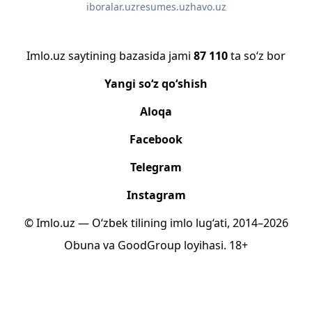
iboralar.uz
resumes.uz
havo.uz
Imlo.uz saytining bazasida jami
87 110
ta so‘z bor
Yangi so‘z qo‘shish
Aloqa
Facebook
Telegram
Instagram
© Imlo.uz — O‘zbek tilining imlo lug‘ati, 2014–2026
Obuna
va
GoodGroup
loyihasi.
18+