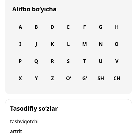
Alifbo bo‘yicha
A
B
D
E
F
G
H
I
J
K
L
M
N
O
P
Q
R
S
T
U
V
X
Y
Z
O‘
G‘
SH
CH
Tasodifiy so‘zlar
tashviqotchi
artrit