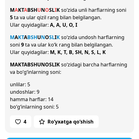
M
A
K
T
A
B
SH
U
N
O
S
L
I
K
so‘zida unli harflarning soni
5
ta va ular qizil rang bilan belgilangan.
Ular quyidagilar:
A, A, U, O, I
M
A
K
T
A
B
SH
U
N
O
S
L
I
K
so‘zida undosh harflarning
soni
9
ta va ular ko‘k rang bilan belgilangan.
Ular quyidagilar:
M, K, T, B, SH, N, S, L, K
MAKTABSHUNOSLIK
so‘zidagi barcha harflarning
va bo‘g‘inlarning soni:
unlilar: 5
undoshlar: 9
hamma harflar: 14
bo‘g‘inlarning soni: 5
4
Ro‘yxatga qo‘shish