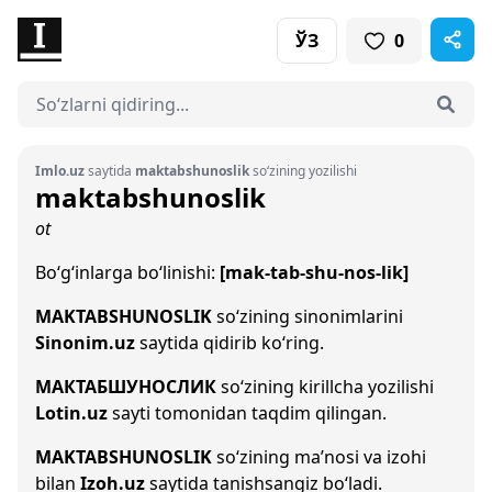
ЎЗ
0
Imlo.uz
saytida
maktabshunoslik
so‘zining yozilishi
maktabshunoslik
ot
Bo‘g‘inlarga bo‘linishi:
[mak-tab-shu-nos-lik]
MAKTABSHUNOSLIK
so‘zining sinonimlarini
Sinonim.uz
saytida qidirib ko‘ring.
МАКТАБШУНОСЛИК
so‘zining kirillcha yozilishi
Lotin.uz
sayti tomonidan taqdim qilingan.
MAKTABSHUNOSLIK
so‘zining ma’nosi va izohi
bilan
Izoh.uz
saytida tanishsangiz bo‘ladi.