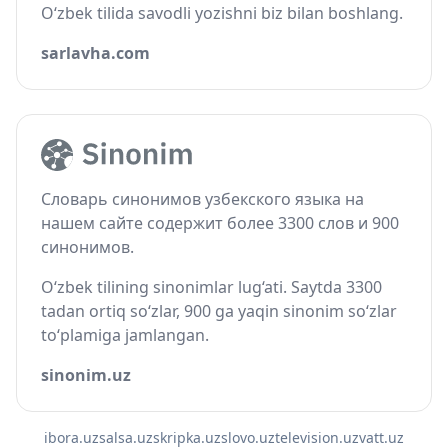
O‘zbek tilida savodli yozishni biz bilan boshlang.
sarlavha.com
Словарь синонимов узбекского языка на
нашем сайте содержит более 3300 слов и 900
синонимов.
O‘zbek tilining sinonimlar lug‘ati. Saytda 3300
tadan ortiq so‘zlar, 900 ga yaqin sinonim so‘zlar
to‘plamiga jamlangan.
sinonim.uz
ibora.uz
salsa.uz
skripka.uz
slovo.uz
television.uz
vatt.uz