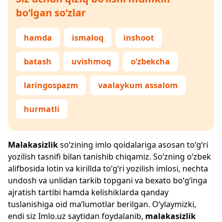
bo‘lgan so‘zlar
hamda
ismaloq
inshoot
batash
uvishmoq
o‘zbekcha
laringospazm
vaalaykum assalom
hurmatli
Malakasizlik
so‘zining imlo qoidalariga asosan to‘g‘ri
yozilish tasnifi bilan tanishib chiqamiz. So‘zning o‘zbek
alifbosida lotin va kirillda to‘g‘ri yozilish imlosi, nechta
undosh va unlidan tarkib topgani va bexato bo‘g‘inga
ajratish tartibi hamda kelishiklarda qanday
tuslanishiga oid ma’lumotlar berilgan. O‘ylaymizki,
endi siz
Imlo.uz
saytidan foydalanib,
malakasizlik