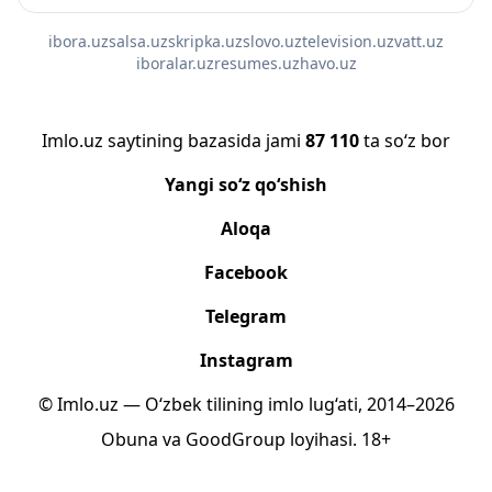
ibora.uz
salsa.uz
skripka.uz
slovo.uz
television.uz
vatt.uz
iboralar.uz
resumes.uz
havo.uz
Imlo.uz saytining bazasida jami
87 110
ta so‘z bor
Yangi so‘z qo‘shish
Aloqa
Facebook
Telegram
Instagram
© Imlo.uz — O‘zbek tilining imlo lug‘ati, 2014–2026
Obuna
va
GoodGroup
loyihasi.
18+