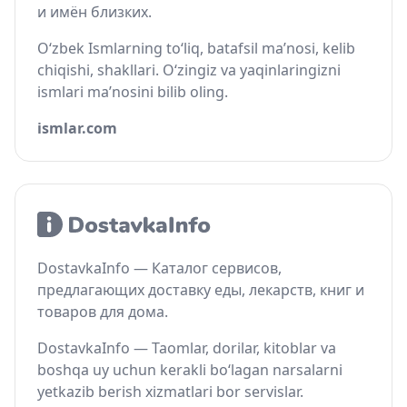
и имён близких.
O‘zbek Ismlarning to‘liq, batafsil ma’nosi, kelib
chiqishi, shakllari. O‘zingiz va yaqinlaringizni
ismlari ma’nosini bilib oling.
ismlar.com
DostavkaInfo — Каталог сервисов,
предлагающих доставку еды, лекарств, книг и
товаров для дома.
DostavkaInfo — Taomlar, dorilar, kitoblar va
boshqa uy uchun kerakli bo‘lagan narsalarni
yetkazib berish xizmatlari bor servislar.