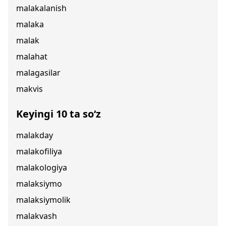
malakalanish
malaka
malak
malahat
malagasilar
makvis
Keyingi 10 ta so‘z
malakday
malakofiliya
malakologiya
malaksiymo
malaksiymolik
malakvash