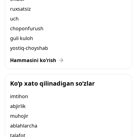
ruxsatsiz
uch
choponfurush
guli kuloh
yostiq-choyshab
Hammasini ko‘rish
Ko‘p xato qilinadigan so‘zlar
imtihon
abjirlik
muhojir
ablahlarcha
talafot