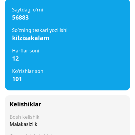
Saytdagi o‘rni
56883
So‘zning teskari yozilishi
kilzisakalam
Harflar soni
12
Ko‘rishlar soni
101
Kelishiklar
Bosh kelishik
Malakasizlik