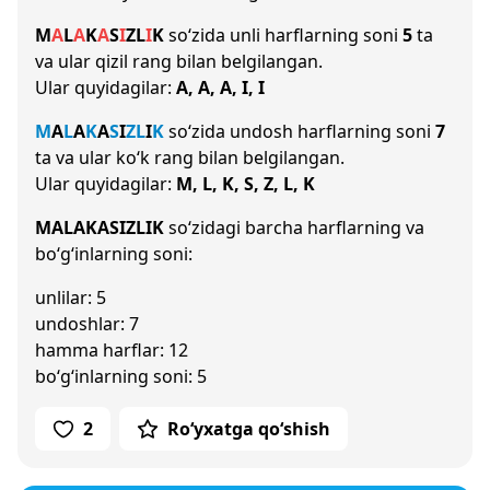
M
A
L
A
K
A
S
I
Z
L
I
K
so‘zida unli harflarning soni
5
ta
va ular qizil rang bilan belgilangan.
Ular quyidagilar:
A, A, A, I, I
M
A
L
A
K
A
S
I
Z
L
I
K
so‘zida undosh harflarning soni
7
ta va ular ko‘k rang bilan belgilangan.
Ular quyidagilar:
M, L, K, S, Z, L, K
MALAKASIZLIK
so‘zidagi barcha harflarning va
bo‘g‘inlarning soni:
unlilar: 5
undoshlar: 7
hamma harflar: 12
bo‘g‘inlarning soni: 5
2
Ro‘yxatga qo‘shish