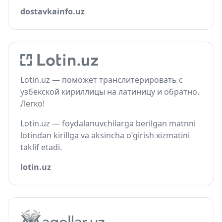
dostavkainfo.uz
Lotin.uz — поможет транслитерировать с
узбекской кириллицы на латиницу и обратно.
Легко!
Lotin.uz — foydalanuvchilarga berilgan matnni
lotindan kirillga va aksincha o‘girish xizmatini
taklif etadi.
lotin.uz