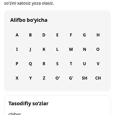
so‘zini xatosiz yoza olasiz.
Alifbo bo‘yicha
A
B
D
E
F
G
H
I
J
K
L
M
N
O
P
Q
R
S
T
U
V
X
Y
Z
O‘
G‘
SH
CH
Tasodifiy so‘zlar
chibor