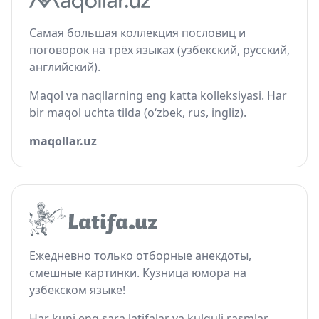
Самая большая коллекция пословиц и
поговорок на трёх языках (узбекский, русский,
английский).
Maqol va naqllarning eng katta kolleksiyasi. Har
bir maqol uchta tilda (o‘zbek, rus, ingliz).
maqollar.uz
Ежедневно только отборные анекдоты,
смешные картинки. Кузница юмора на
узбекском языке!
Har kuni eng sara latifalar va kulguli rasmlar.