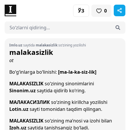
ЎЗ
0
Imlo.uz
saytida
malakasizlik
so‘zining yozilishi
malakasizlik
ot
Bo‘g‘inlarga bo‘linishi:
[ma-la-ka-siz-lik]
MALAKASIZLIK
so‘zining sinonimlarini
Sinonim.uz
saytida qidirib ko‘ring.
МАЛАКАСИЗЛИК
so‘zining kirillcha yozilishi
Lotin.uz
sayti tomonidan taqdim qilingan.
MALAKASIZLIK
so‘zining ma’nosi va izohi bilan
Izoh.uz
saytida tanishsangiz bo‘ladi.