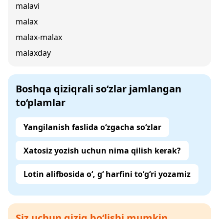
malavi
malax
malax-malax
malaxday
Boshqa qiziqrali so‘zlar jamlangan
to‘plamlar
Yangilanish faslida o‘zgacha so‘zlar
Xatosiz yozish uchun nima qilish kerak?
Lotin alifbosida o‘, g‘ harfini to‘g‘ri yozamiz
Siz uchun qiziq bo‘lishi mumkin