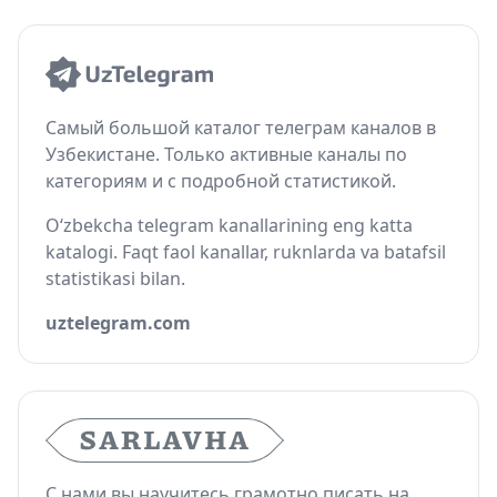
Самый большой каталог телеграм каналов в
Узбекистане. Только активные каналы по
категориям и с подробной статистикой.
O‘zbekcha telegram kanallarining eng katta
katalogi. Faqt faol kanallar, ruknlarda va batafsil
statistikasi bilan.
uztelegram.com
С нами вы научитесь грамотно писать на