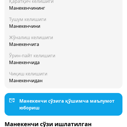
Қаратқич келишиги
Манекенчининг
Тушум келишиги
Манекенчини
Жўналиш келишиги
Манекенчига
Ўрин-пайт келишиги
Манекенчида
Чиқиш келишиги
Манекенчидан
Манекенчи сўзига қўшимча маълумот
юбориш
Манекенчи сўзи ишлатилган