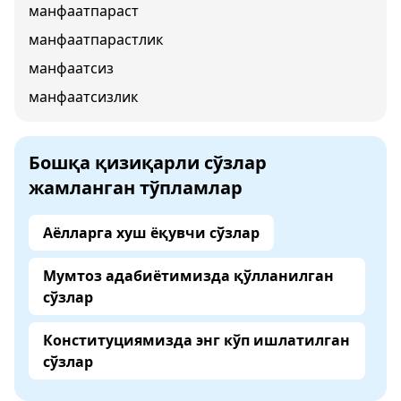
манфаатпараст
манфаатпарастлик
манфаатсиз
манфаатсизлик
Бошқа қизиқарли сўзлар
жамланган тўпламлар
Аёлларга хуш ёқувчи сўзлар
Мумтоз адабиётимизда қўлланилган
сўзлар
Конституциямизда энг кўп ишлатилган
сўзлар