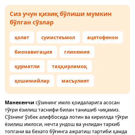
Сиз учун қизиқ бўлиши мумкин
бўлган сўзлар
ҳолат
суиистеъмол
ацетофенон
бионавигация
гликемия
ҳурматли
таҳқирламоқ
ҳошимийлар
масъулият
Манекенчи
сўзининг имло қоидаларига асосан
тўғри ёзилиш таснифи билан танишиб чиқамиз.
Сўзнинг ўзбек алифбосида лотин ва кириллда тўғри
ёзилиш имлоси, нечта ундош ва унлидан таркиб
топгани ва бехато бўғинга ажратиш тартиби ҳамда