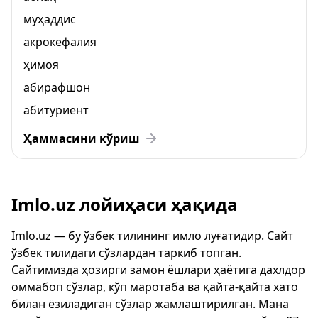
муҳаддис
акрокефалия
ҳимоя
абирафшон
абитуриент
Ҳаммасини кўриш
Imlo.uz лойиҳаси ҳақида
Imlo.uz — бу ўзбек тилининг имло луғатидир. Сайт
ўзбек тилидаги сўзлардан таркиб топган.
Сайтимизда ҳозирги замон ёшлари ҳаётига дахлдор
оммабоп сўзлар, кўп маротаба ва қайта-қайта хато
билан ёзиладиган сўзлар жамлаштирилган. Мана