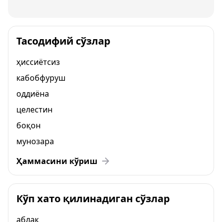
Тасодифий сўзлар
ҳиссиётсиз
кабобфуруш
оддиёна
целестин
боқон
мунозара
Ҳаммасини кўриш
Кўп хато қилинадиган сўзлар
аблақ