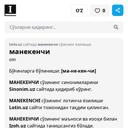
O‘Z
0
Imlo.uz
сайтида
манекенчи
сўзининг ёзилиши
манекенчи
от
Бўғинларга бўлиниши:
[ма-не-кен-чи]
МАНЕКЕНЧИ
сўзининг синонимларини
Sinonim.uz
сайтида қидириб кўринг.
MANEKENCHI
сўзининг лотинча ёзилиши
Lotin.uz
сайти томонидан тақдим қилинган.
МАНЕКЕНЧИ
сўзининг маъноси ва изоҳи билан
Izoh.uz
сайтида танишсангиз бўлади.