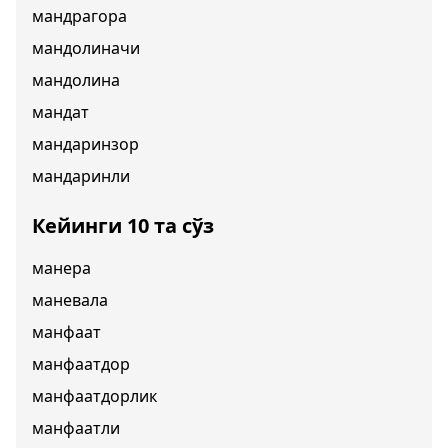
мандрагора
мандолиначи
мандолина
мандат
мандаринзор
мандаринли
Кейинги 10 та сўз
манера
маневала
манфаат
манфаатдор
манфаатдорлик
манфаатли