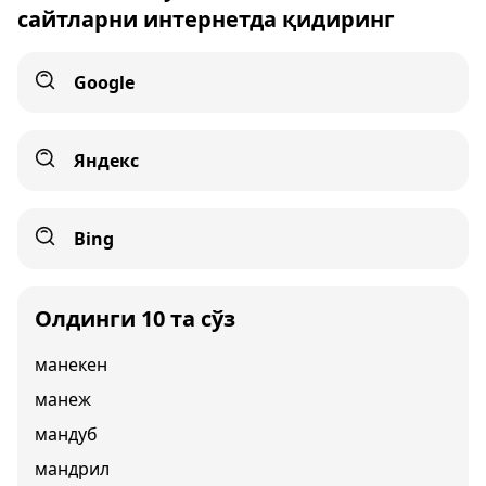
сайтларни интернетда қидиринг
Google
Яндекс
Bing
Олдинги 10 та сўз
манекен
манеж
мандуб
мандрил