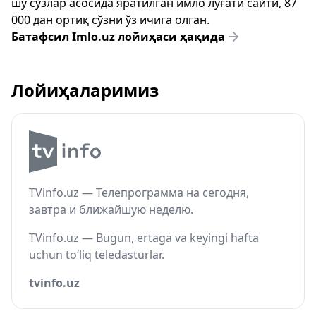
шу сўзлар асосида яратилган имло луғати сайти, 87
000 дан ортиқ сўзни ўз ичига олган.
Батафсил Imlo.uz лойиҳаси ҳақида
Лойиҳаларимиз
TVinfo.uz — Телепрограмма на сегодня,
завтра и ближайшую неделю.
TVinfo.uz — Bugun, ertaga va keyingi hafta
uchun to‘liq teledasturlar.
tvinfo.uz