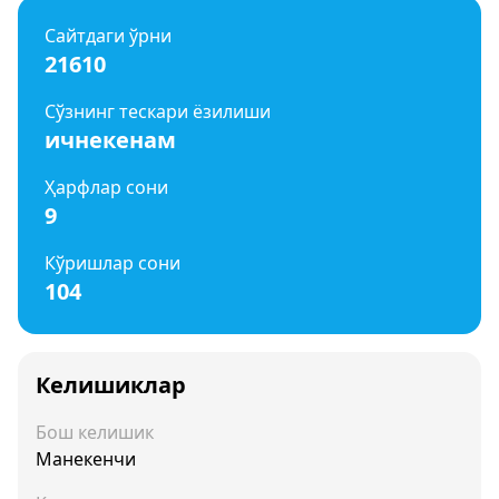
Сайтдаги ўрни
21610
Сўзнинг тескари ёзилиши
ичнекенам
Ҳарфлар сони
9
Кўришлар сони
104
Келишиклар
Бош келишик
Манекенчи