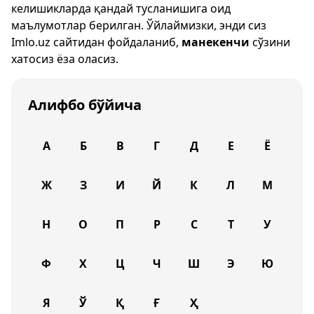
келишикларда қандай тусланишига оид
маълумотлар берилган. Ўйлаймизки, энди сиз
Imlo.uz
сайтидан фойдаланиб,
манекенчи
сўзини
хатосиз ёза оласиз.
Алифбо бўйича
А
Б
В
Г
Д
Е
Ё
Ж
З
И
Й
К
Л
М
Н
О
П
Р
С
Т
У
Ф
Х
Ц
Ч
Ш
Э
Ю
Я
Ў
Қ
Ғ
Ҳ