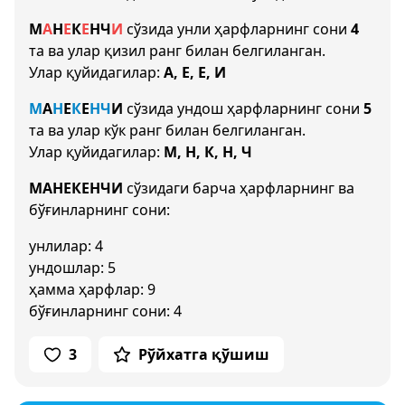
М
А
Н
Е
К
Е
Н
Ч
И
сўзида унли ҳарфларнинг сони
4
та ва улар қизил ранг билан белгиланган.
Улар қуйидагилар:
А, Е, Е, И
М
А
Н
Е
К
Е
Н
Ч
И
сўзида ундош ҳарфларнинг сони
5
та ва улар кўк ранг билан белгиланган.
Улар қуйидагилар:
М, Н, К, Н, Ч
МАНЕКЕНЧИ
сўзидаги барча ҳарфларнинг ва
бўғинларнинг сони:
унлилар: 4
ундошлар: 5
ҳамма ҳарфлар: 9
бўғинларнинг сони: 4
3
Рўйхатга қўшиш