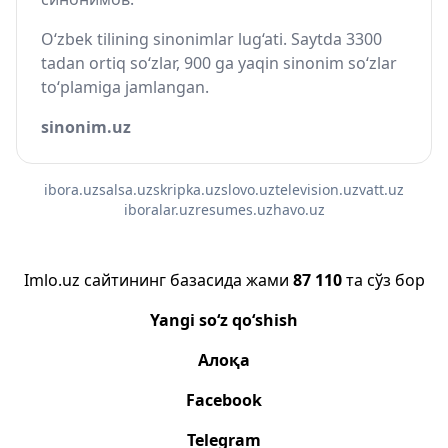
O‘zbek tilining sinonimlar lug‘ati. Saytda 3300
tadan ortiq so‘zlar, 900 ga yaqin sinonim so‘zlar
to‘plamiga jamlangan.
sinonim.uz
ibora.uz
salsa.uz
skripka.uz
slovo.uz
television.uz
vatt.uz
iboralar.uz
resumes.uz
havo.uz
Imlo.uz сайтининг базасида жами
87 110
та сўз бор
Yangi so‘z qo‘shish
Алоқа
Facebook
Telegram