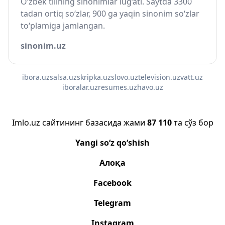
O‘zbek tilining sinonimlar lug‘ati. Saytda 3300
tadan ortiq so‘zlar, 900 ga yaqin sinonim so‘zlar
to‘plamiga jamlangan.
sinonim.uz
ibora.uz
salsa.uz
skripka.uz
slovo.uz
television.uz
vatt.uz
iboralar.uz
resumes.uz
havo.uz
Imlo.uz сайтининг базасида жами
87 110
та сўз бор
Yangi so‘z qo‘shish
Алоқа
Facebook
Telegram
Instagram