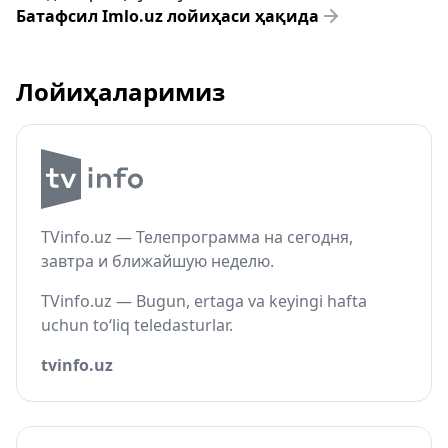
Батафсил Imlo.uz лойиҳаси ҳақида
Лойиҳаларимиз
TVinfo.uz — Телепрограмма на сегодня,
завтра и ближайшую неделю.
TVinfo.uz — Bugun, ertaga va keyingi hafta
uchun to‘liq teledasturlar.
tvinfo.uz