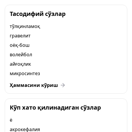
Тасодифий сўзлар
тўлқинламоқ
гравелит
оёқ-бош
волейбол
айғоқлик
микросинтез
Ҳаммасини кўриш
Кўп хато қилинадиган сўзлар
ё
акрокефалия