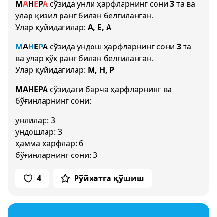
М
А
Н
Е
Р
А
сўзида унли ҳарфларнинг сони
3
та ва
улар қизил ранг билан белгиланган.
Улар қуйидагилар:
А, Е, А
М
А
Н
Е
Р
А
сўзида ундош ҳарфларнинг сони
3
та
ва улар кўк ранг билан белгиланган.
Улар қуйидагилар:
М, Н, Р
МАНЕРА
сўзидаги барча ҳарфларнинг ва
бўғинларнинг сони:
унлилар: 3
ундошлар: 3
ҳамма ҳарфлар: 6
бўғинларнинг сони: 3
4
Рўйхатга қўшиш