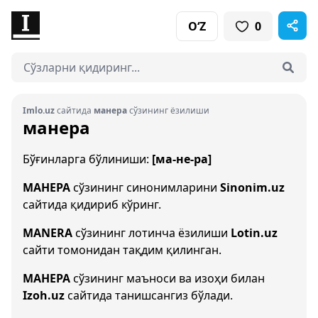
O‘Z
0
Imlo.uz
сайтида
манера
сўзининг ёзилиши
манера
Бўғинларга бўлиниши:
[ма-не-ра]
МАНЕРА
сўзининг синонимларини
Sinonim.uz
сайтида қидириб кўринг.
MANERA
сўзининг лотинча ёзилиши
Lotin.uz
сайти томонидан тақдим қилинган.
МАНЕРА
сўзининг маъноси ва изоҳи билан
Izoh.uz
сайтида танишсангиз бўлади.