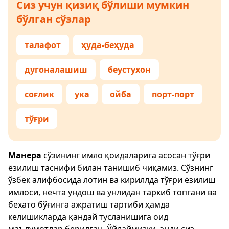
Сиз учун қизиқ бўлиши мумкин
бўлган сўзлар
талафот
ҳуда-беҳуда
дугоналашиш
беустухон
соғлик
ука
ойба
порт-порт
тўғри
Манера
сўзининг имло қоидаларига асосан тўғри
ёзилиш таснифи билан танишиб чиқамиз. Сўзнинг
ўзбек алифбосида лотин ва кириллда тўғри ёзилиш
имлоси, нечта ундош ва унлидан таркиб топгани ва
бехато бўғинга ажратиш тартиби ҳамда
келишикларда қандай тусланишига оид