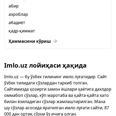
абир
аэроблар
абадиёт
қадр-қиммат
Ҳаммасини кўриш
Imlo.uz лойиҳаси ҳақида
Imlo.uz — бу ўзбек тилининг имло луғатидир. Сайт
ўзбек тилидаги сўзлардан таркиб топган.
Сайтимизда ҳозирги замон ёшлари ҳаётига дахлдор
оммабоп сўзлар, кўп маротаба ва қайта-қайта хато
билан ёзиладиган сўзлар жамлаштирилган. Мана
шу сўзлар асосида яратилган имло луғати сайти, 87
000 дан ортиқ сўзни ўз ичига олган.