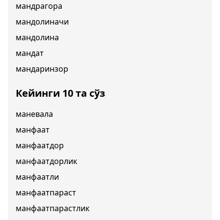
мандрагора
мандолиначи
мандолина
мандат
мандаринзор
Кейинги 10 та сўз
маневала
манфаат
манфаатдор
манфаатдорлик
манфаатли
манфаатпараст
манфаатпарастлик