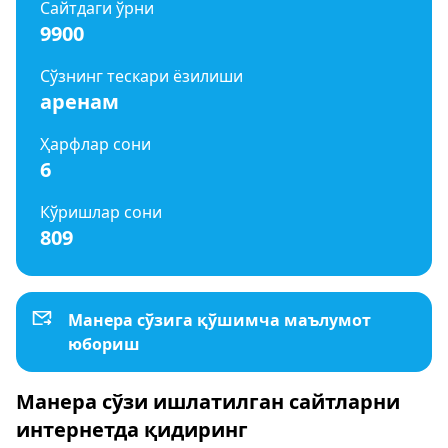
Сайтдаги ўрни
9900
Сўзнинг тескари ёзилиши
аренам
Ҳарфлар сони
6
Кўришлар сони
809
Манера сўзига қўшимча маълумот
юбориш
Манера сўзи ишлатилган сайтларни
интернетда қидиринг