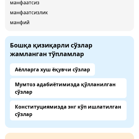
манфаатсиз
манфаатсизлик
манфий
Бошқа қизиқарли сўзлар
жамланган тўпламлар
Аёлларга хуш ёқувчи сўзлар
Мумтоз адабиётимизда қўлланилган
сўзлар
Конституциямизда энг кўп ишлатилган
сўзлар