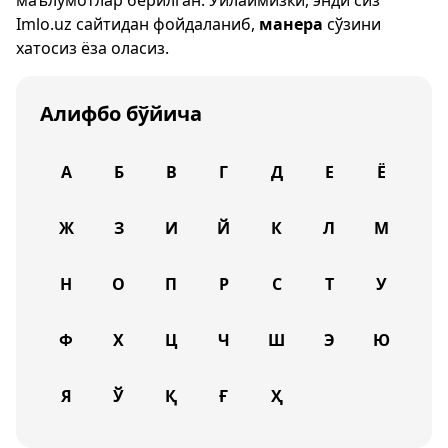
маълумотлар берилган. Ўйлаймизки, энди сиз
Imlo.uz
сайтидан фойдаланиб,
манера
сўзини
хатосиз ёза оласиз.
Алифбо бўйича
А
Б
В
Г
Д
Е
Ё
Ж
З
И
Й
К
Л
М
Н
О
П
Р
С
Т
У
Ф
Х
Ц
Ч
Ш
Э
Ю
Я
Ў
Қ
Ғ
Ҳ