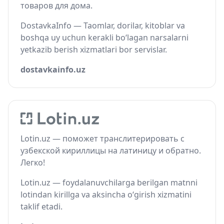
товаров для дома.
DostavkaInfo — Taomlar, dorilar, kitoblar va
boshqa uy uchun kerakli bo‘lagan narsalarni
yetkazib berish xizmatlari bor servislar.
dostavkainfo.uz
Lotin.uz — поможет транслитерировать с
узбекской кириллицы на латиницу и обратно.
Легко!
Lotin.uz — foydalanuvchilarga berilgan matnni
lotindan kirillga va aksincha o‘girish xizmatini
taklif etadi.