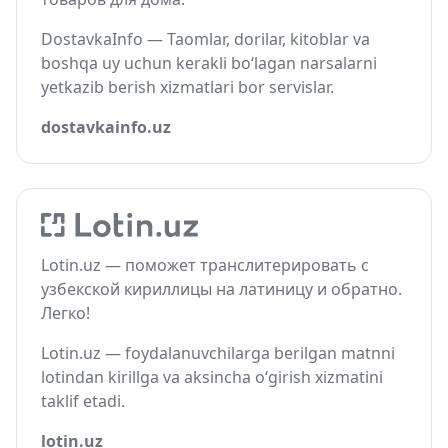
DostavkaInfo — Taomlar, dorilar, kitoblar va
boshqa uy uchun kerakli bo‘lagan narsalarni
yetkazib berish xizmatlari bor servislar.
dostavkainfo.uz
Lotin.uz — поможет транслитерировать с
узбекской кириллицы на латиницу и обратно.
Легко!
Lotin.uz — foydalanuvchilarga berilgan matnni
lotindan kirillga va aksincha o‘girish xizmatini
taklif etadi.
lotin.uz