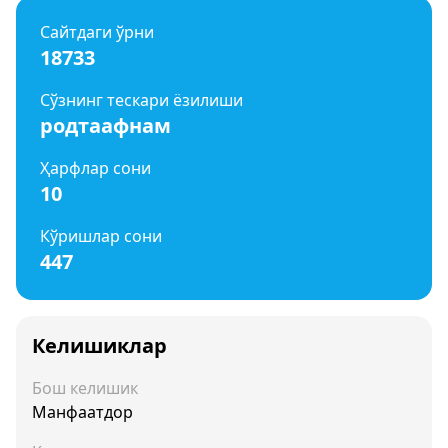
Сайтдаги ўрни
18733
Сўзнинг тескари ёзилиши
родтаафнам
Ҳарфлар сони
10
Кўришлар сони
447
Келишиклар
Бош келишик
Манфаатдор