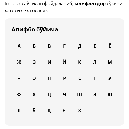
Imlo.uz
сайтидан фойдаланиб,
манфаатдор
сўзини
хатосиз ёза оласиз.
Алифбо бўйича
А
Б
В
Г
Д
Е
Ё
Ж
З
И
Й
К
Л
М
Н
О
П
Р
С
Т
У
Ф
Х
Ц
Ч
Ш
Э
Ю
Я
Ў
Қ
Ғ
Ҳ