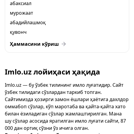
абаксиал
мурожаат
абадийлашмоқ
қувонч
Ҳаммасини кўриш
Imlo.uz лойиҳаси ҳақида
Imlo.uz — бу ўзбек тилининг имло луғатидир. Сайт
ўзбек тилидаги сўзлардан таркиб топган.
Сайтимизда ҳозирги замон ёшлари ҳаётига дахлдор
оммабоп сўзлар, кўп маротаба ва қайта-қайта хато
билан ёзиладиган сўзлар жамлаштирилган. Мана
шу сўзлар асосида яратилган имло луғати сайти, 87
000 дан ортиқ сўзни ўз ичига олган.