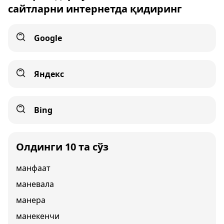
сайтларни интернетда қидиринг
Google
Яндекс
Bing
Олдинги 10 та сўз
манфаат
маневала
манера
манекенчи