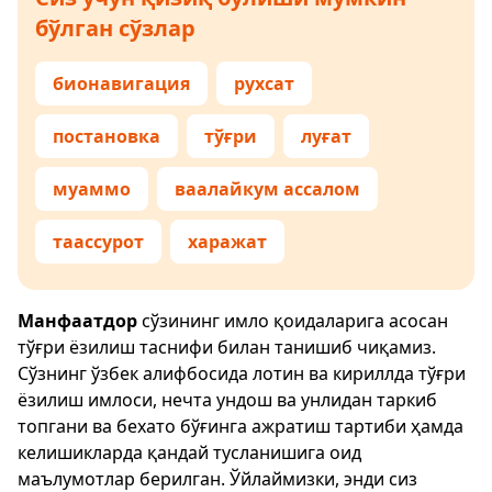
бўлган сўзлар
бионавигация
рухсат
постановка
тўғри
луғат
муаммо
ваалайкум ассалом
таассурот
харажат
Манфаатдор
сўзининг имло қоидаларига асосан
тўғри ёзилиш таснифи билан танишиб чиқамиз.
Сўзнинг ўзбек алифбосида лотин ва кириллда тўғри
ёзилиш имлоси, нечта ундош ва унлидан таркиб
топгани ва бехато бўғинга ажратиш тартиби ҳамда
келишикларда қандай тусланишига оид
маълумотлар берилган. Ўйлаймизки, энди сиз