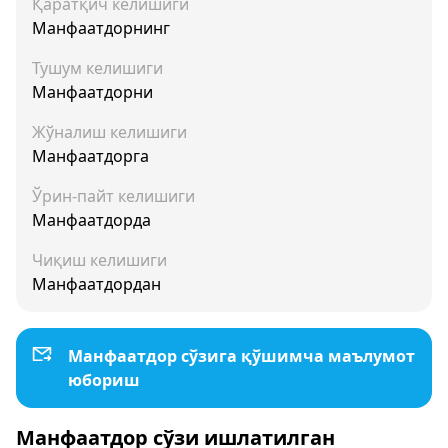
Қаратқич келишиги
Манфаатдорнинг
Тушум келишиги
Манфаатдорни
Жўналиш келишиги
Манфаатдорга
Ўрин-пайт келишиги
Манфаатдорда
Чиқиш келишиги
Манфаатдордан
Манфаатдор сўзига қўшимча маълумот
юбориш
Манфаатдор сўзи ишлатилган