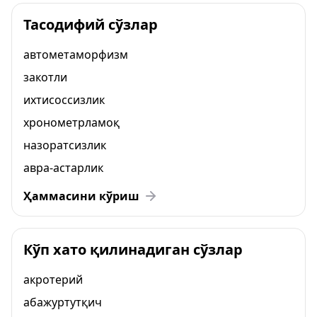
Тасодифий сўзлар
автометаморфизм
закотли
ихтисоссизлик
хронометрламоқ
назоратсизлик
авра-астарлик
Ҳаммасини кўриш
Кўп хато қилинадиган сўзлар
акротерий
абажуртутқич