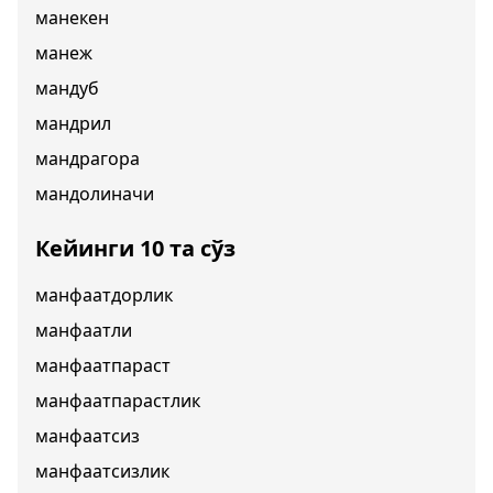
манекен
манеж
мандуб
мандрил
мандрагора
мандолиначи
Кейинги 10 та сўз
манфаатдорлик
манфаатли
манфаатпараст
манфаатпарастлик
манфаатсиз
манфаатсизлик