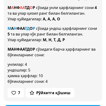
М
А
Н
Ф
А
А
Т
Д
О
Р
сўзида унли ҳарфларнинг сони
4
та ва улар қизил ранг билан белгиланган.
Улар қуйидагилар:
А, А, А, О
М
А
Н
Ф
А
А
Т
Д
О
Р
сўзида ундош ҳарфларнинг сони
5
та ва улар кўк ранг билан белгиланган.
Улар қуйидагилар:
М, Н, Т, Д, Р
МАНФААТДОР
сўзидаги барча ҳарфларнинг ва
бўғинларнинг сони:
унлилар: 4
ундошлар: 5
ҳамма ҳарфлар: 10
бўғинларнинг сони: 4
7
Рўйхатга қўшиш