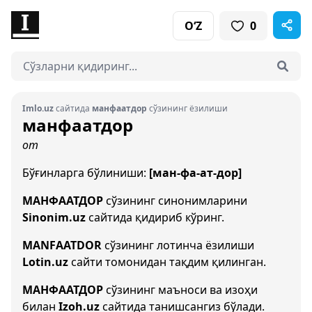
O‘Z
0
Imlo.uz
сайтида
манфаатдор
сўзининг ёзилиши
манфаатдор
от
Бўғинларга бўлиниши:
[ман-фа-ат-дор]
МАНФААТДОР
сўзининг синонимларини
Sinonim.uz
сайтида қидириб кўринг.
MANFAATDOR
сўзининг лотинча ёзилиши
Lotin.uz
сайти томонидан тақдим қилинган.
МАНФААТДОР
сўзининг маъноси ва изоҳи
билан
Izoh.uz
сайтида танишсангиз бўлади.