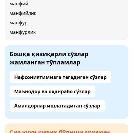
манфий
манфийлик
манфур
манфурлик
Бошқа қизиқарли сўзлар
жамланган тўпламлар
Нафсониятимизга тегадиган сўзлар
Маънодор ва оҳанрабо сўзлар
Амалдорлар ишлатадиган сўзлар
Сиз учун қизиқ бўлиши мумкин