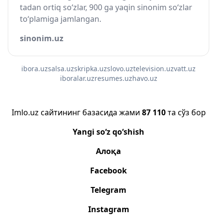
tadan ortiq so‘zlar, 900 ga yaqin sinonim so‘zlar
to‘plamiga jamlangan.
sinonim.uz
ibora.uz
salsa.uz
skripka.uz
slovo.uz
television.uz
vatt.uz
iboralar.uz
resumes.uz
havo.uz
Imlo.uz сайтининг базасида жами
87 110
та сўз бор
Yangi so‘z qo‘shish
Алоқа
Facebook
Telegram
Instagram