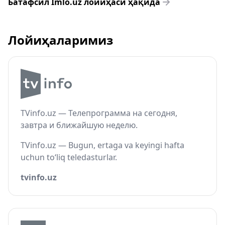
Батафсил Imlo.uz лойиҳаси ҳақида
Лойиҳаларимиз
TVinfo.uz — Телепрограмма на сегодня,
завтра и ближайшую неделю.
TVinfo.uz — Bugun, ertaga va keyingi hafta
uchun to‘liq teledasturlar.
tvinfo.uz