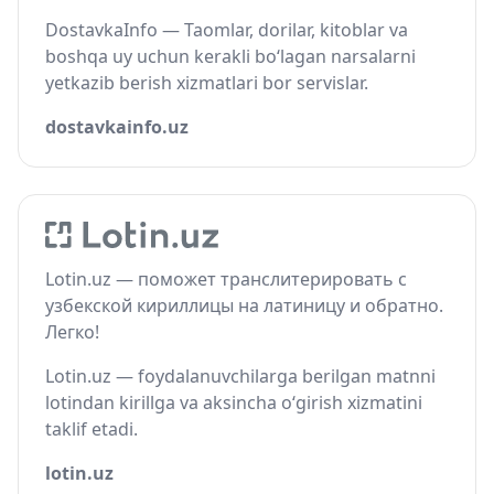
DostavkaInfo — Taomlar, dorilar, kitoblar va
boshqa uy uchun kerakli bo‘lagan narsalarni
yetkazib berish xizmatlari bor servislar.
dostavkainfo.uz
Lotin.uz — поможет транслитерировать с
узбекской кириллицы на латиницу и обратно.
Легко!
Lotin.uz — foydalanuvchilarga berilgan matnni
lotindan kirillga va aksincha o‘girish xizmatini
taklif etadi.
lotin.uz