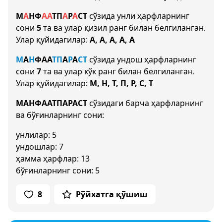
М
А
Н
Ф
А
А
Т
П
А
Р
А
С
Т
сўзида унли ҳарфларнинг
сони
5
та ва улар қизил ранг билан белгиланган.
Улар қуйидагилар:
А, А, А, А, А
М
А
Н
Ф
А
А
Т
П
А
Р
А
С
Т
сўзида ундош ҳарфларнинг
сони
7
та ва улар кўк ранг билан белгиланган.
Улар қуйидагилар:
М, Н, Т, П, Р, С, Т
МАНФААТПАРАСТ
сўзидаги барча ҳарфларнинг
ва бўғинларнинг сони:
унлилар: 5
ундошлар: 7
ҳамма ҳарфлар: 13
бўғинларнинг сони: 5
8
Рўйхатга қўшиш