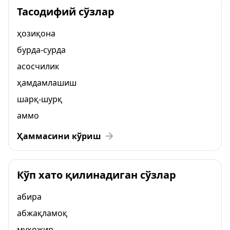
Тасодифий сўзлар
ҳозиқона
бурда-сурда
асосчилик
ҳамдамлашиш
шарқ-шурқ
аммо
Ҳаммасини кўриш
Кўп хато қилинадиган сўзлар
абира
абжақламоқ
муҳожир