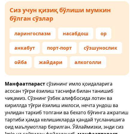
Сиз учун қизиқ бўлиши мумкин
бўлган сўзлар
ларингоспазм
насабдош
ор
анкабут
порт-порт
сўзшунослик
ойба
жайдари
алкоголли
Манфаатпараст
сўзининг имло қоидаларига
асосан тўғри ёзилиш таснифи билан танишиб
чиқамиз. Сўзнинг ўзбек алифбосида лотин ва
кириллда тўғри ёзилиш имлоси, нечта ундош ва
унлидан таркиб топгани ва бехато бўғинга ажратиш
тартиби ҳамда келишикларда қандай тусланишига
оид маълумотлар берилган. Ўйлаймизки, энди сиз