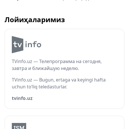
Лойиҳаларимиз
TVinfo.uz — Телепрограмма на сегодня,
завтра и ближайшую неделю.
TVinfo.uz — Bugun, ertaga va keyingi hafta
uchun to‘liq teledasturlar.
tvinfo.uz