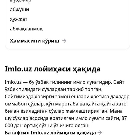
абжўши
ҳужжат
абжақланмоқ
Ҳаммасини кўриш
Imlo.uz лойиҳаси ҳақида
Imlo.uz — бу ўзбек тилининг имло луғатидир. Сайт
ўзбек тилидаги сўзлардан таркиб топган.
Сайтимизда ҳозирги замон ёшлари ҳаётига дахлдор
оммабоп сўзлар, кўп маротаба ва қайта-қайта хато
билан ёзиладиган сўзлар жамлаштирилган. Мана
шу сўзлар асосида яратилган имло луғати сайти, 87
000 дан ортиқ сўзни ўз ичига олган.
Батафсил Imlo.uz лойиҳаси ҳақида