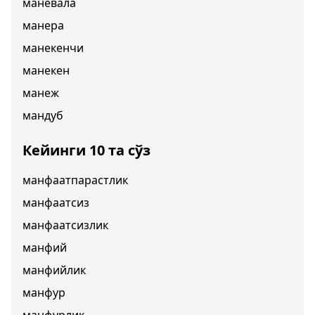
маневала
манера
манекенчи
манекен
манеж
мандуб
Кейинги 10 та сўз
манфаатпарастлик
манфаатсиз
манфаатсизлик
манфий
манфийлик
манфур