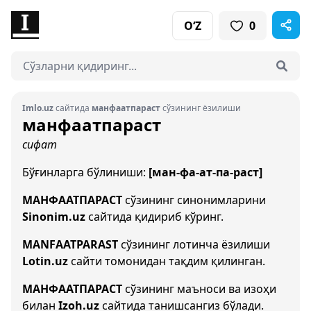
O‘Z
0
Imlo.uz
сайтида
манфаатпараст
сўзининг ёзилиши
манфаатпараст
сифат
Бўғинларга бўлиниши:
[ман-фа-ат-па-раст]
МАНФААТПАРАСТ
сўзининг синонимларини
Sinonim.uz
сайтида қидириб кўринг.
MANFAATPARAST
сўзининг лотинча ёзилиши
Lotin.uz
сайти томонидан тақдим қилинган.
МАНФААТПАРАСТ
сўзининг маъноси ва изоҳи
билан
Izoh.uz
сайтида танишсангиз бўлади.