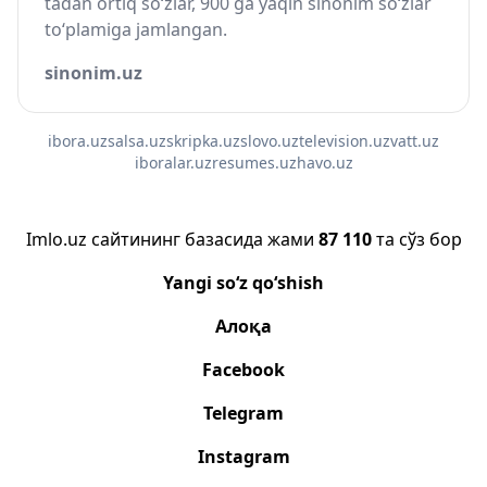
tadan ortiq so‘zlar, 900 ga yaqin sinonim so‘zlar
to‘plamiga jamlangan.
sinonim.uz
ibora.uz
salsa.uz
skripka.uz
slovo.uz
television.uz
vatt.uz
iboralar.uz
resumes.uz
havo.uz
Imlo.uz сайтининг базасида жами
87 110
та сўз бор
Yangi so‘z qo‘shish
Алоқа
Facebook
Telegram
Instagram