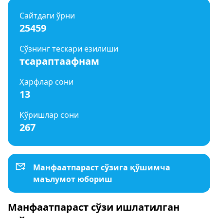
Сайтдаги ўрни
25459
Сўзнинг тескари ёзилиши
тсараптаафнам
Ҳарфлар сони
13
Кўришлар сони
267
Манфаатпараст сўзига қўшимча
маълумот юбориш
Манфаатпараст сўзи ишлатилган