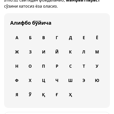
Imlo.uz
сайтидан фойдаланиб,
манфаатпараст
сўзини хатосиз ёза оласиз.
Алифбо бўйича
А
Б
В
Г
Д
Е
Ё
Ж
З
И
Й
К
Л
М
Н
О
П
Р
С
Т
У
Ф
Х
Ц
Ч
Ш
Э
Ю
Я
Ў
Қ
Ғ
Ҳ