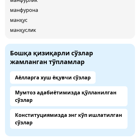
манфурлик
манфурона
манҳус
манҳуслик
Бошқа қизиқарли сўзлар
жамланган тўпламлар
Аёлларга хуш ёқувчи сўзлар
Мумтоз адабиётимизда қўлланилган
сўзлар
Конституциямизда энг кўп ишлатилган
сўзлар