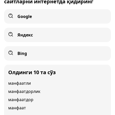
сайтларни интернетда қидиринг
Google
Яндекс
Bing
Олдинги 10 та сўз
манфаатли
манфаатдорлик
манфаатдор
манфаат