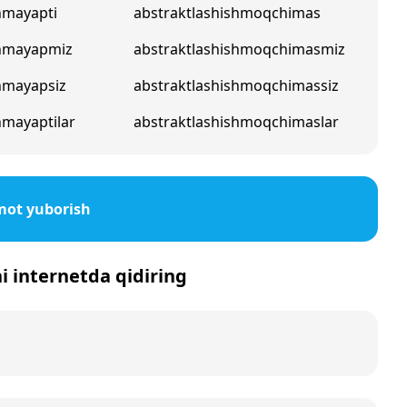
hmayapti
abstraktlashishmoqchimas
shmayapmiz
abstraktlashishmoqchimasmiz
hmayapsiz
abstraktlashishmoqchimassiz
hmayaptilar
abstraktlashishmoqchimaslar
mot yuborish
ni internetda qidiring