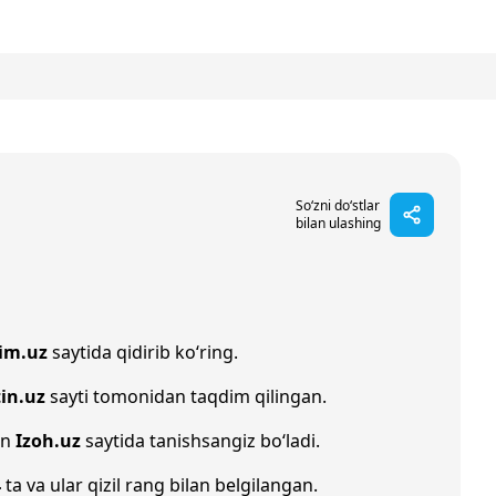
So‘zni do‘stlar
bilan ulashing
im.uz
saytida qidirib ko‘ring.
in.uz
sayti tomonidan taqdim qilingan.
an
Izoh.uz
saytida tanishsangiz bo‘ladi.
4
ta va ular qizil rang bilan belgilangan.