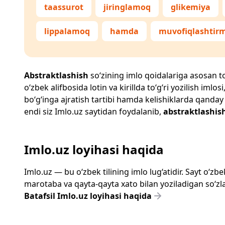
taassurot
jiringlamoq
glikemiya
lippalamoq
hamda
muvofiqlashtir
Abstraktlashish
so‘zining imlo qoidalariga asosan to‘
o‘zbek alifbosida lotin va kirillda to‘g‘ri yozilish im
bo‘g‘inga ajratish tartibi hamda kelishiklarda qanday
endi siz
Imlo.uz
saytidan foydalanib,
abstraktlashis
Imlo.uz loyihasi haqida
Imlo.uz — bu o‘zbek tilining imlo lug‘atidir. Sayt o‘
marotaba va qayta-qayta xato bilan yoziladigan so‘zlar
Batafsil Imlo.uz loyihasi haqida