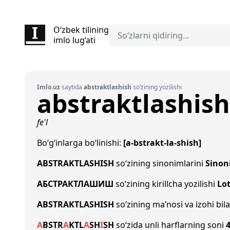
O‘zbek tilining
imlo lug‘ati
Imlo.uz
saytida
abstraktlashish
so‘zining yozilishi
abstraktlashish
fe'l
Bo‘g‘inlarga bo‘linishi:
[a-bstrakt-la-shish]
ABSTRAKTLASHISH
so‘zining sinonimlarini
Sinon
АБСТРАКТЛАШИШ
so‘zining kirillcha yozilishi
Lot
ABSTRAKTLASHISH
so‘zining ma’nosi va izohi bil
A
B
S
T
R
A
K
T
L
A
SH
I
SH
so‘zida unli harflarning soni