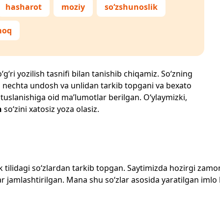
hasharot
moziy
so‘zshunoslik
moq
g‘ri yozilish tasnifi bilan tanishib chiqamiz. So‘zning
losi, nechta undosh va unlidan tarkib topgani va bexato
 tuslanishiga oid ma’lumotlar berilgan. O‘ylaymizki,
h
so‘zini xatosiz yoza olasiz.
zbek tilidagi so‘zlardan tarkib topgan. Saytimizda hozirgi za
 jamlashtirilgan. Mana shu so‘zlar asosida yaratilgan imlo lug