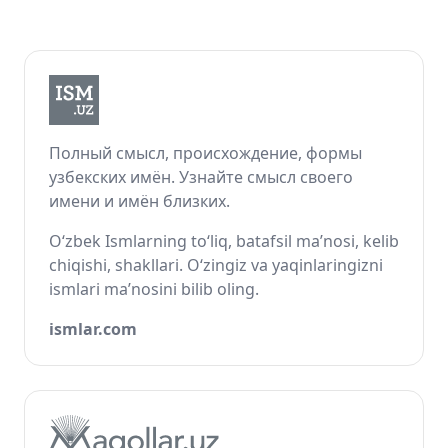
Полный смысл, происхождение, формы
узбекских имён. Узнайте смысл своего
имени и имён близких.
O‘zbek Ismlarning to‘liq, batafsil ma’nosi, kelib
chiqishi, shakllari. O‘zingiz va yaqinlaringizni
ismlari ma’nosini bilib oling.
ismlar.com