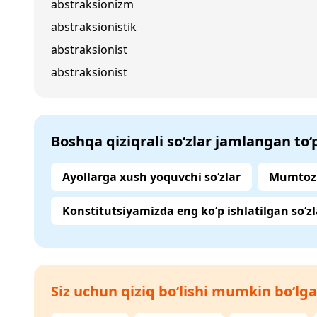
abstraksionizm
abstraksionistik
abstraksionist
abstraksionist
Boshqa qiziqrali so‘zlar jamlangan to
Ayollarga xush yoquvchi so‘zlar
Mumtoz 
Konstitutsiyamizda eng ko‘p ishlatilgan so‘zl
Siz uchun qiziq bo‘lishi mumkin bo‘lga