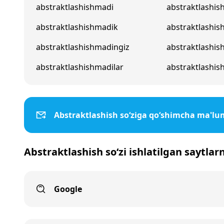
abstraktlashishmadi
abstraktlashis
abstraktlashishmadik
abstraktlashi
abstraktlashishmadingiz
abstraktlashis
abstraktlashishmadilar
abstraktlashis
Abstraktlashish so‘ziga qo‘shimcha ma'lu
Abstraktlashish so‘zi ishlatilgan saytlar
Google