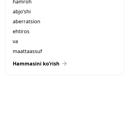
hamroh
abjo‘shi
aberratsion
ehtiros
va
maattaassuf
Hammasini ko‘rish