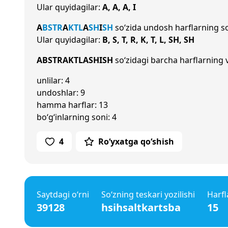
Ular quyidagilar:
A, A, A, I
A
B
S
T
R
A
K
T
L
A
SH
I
SH
so‘zida undosh harflarning s
Ular quyidagilar:
B, S, T, R, K, T, L, SH, SH
ABSTRAKTLASHISH
so‘zidagi barcha harflarning v
unlilar: 4
undoshlar: 9
hamma harflar: 13
bo‘g‘inlarning soni: 4
4
Ro‘yxatga qo‘shish
Saytdagi o‘rni
So‘zning teskari yozilishi
Harfl
39128
hsihsaltkartsba
15