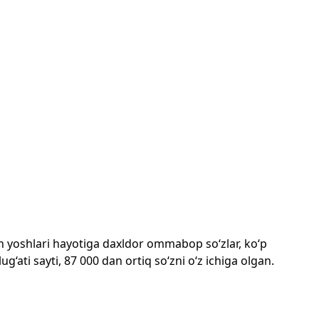
mon yoshlari hayotiga daxldor ommabop so‘zlar, ko‘p
‘ati sayti, 87 000 dan ortiq so‘zni o‘z ichiga olgan.