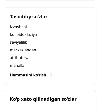
Tasodifiy so‘zlar
izvoshchi
kolloidoklaziya
saviyalilik
markazlangan
atributsiya
mahalla
Hammasini ko‘rish
Ko‘p xato qilinadigan so‘zlar