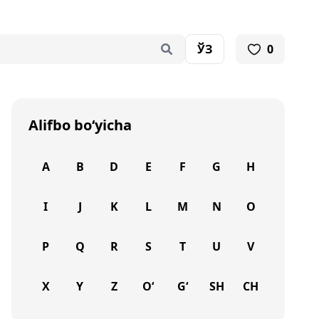
ЎЗ
0
Alifbo bo‘yicha
A
B
D
E
F
G
H
I
J
K
L
M
N
O
P
Q
R
S
T
U
V
X
Y
Z
O‘
G‘
SH
CH