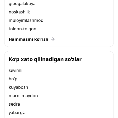
gipogalaktiya
noskashlik
muloyimlashmoq
tolqon-tolqon
Hammasini ko‘rish
Ko‘p xato qilinadigan so‘zlar
sevimli
ho‘p
kuyabosh
mardi maydon
sedra
yabarg‘a