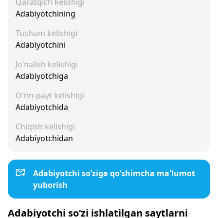
Qaratqich kelishigi
Adabiyotchining
Tushum kelishigi
Adabiyotchini
Jo‘nalish kelishigi
Adabiyotchiga
O‘rin-payt kelishigi
Adabiyotchida
Chiqish kelishigi
Adabiyotchidan
Adabiyotchi so‘ziga qo‘shimcha ma'lumot
yuborish
Adabiyotchi so‘zi ishlatilgan saytlarni