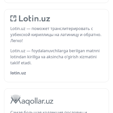
Lotin.uz — поможет транслитерировать с
узбекской кириллицы на латиницу и обратно.
Легко!
Lotin.uz — foydalanuvchilarga berilgan matnni
lotindan kirillga va aksincha o‘girish xizmatini
taklif etadi.
lotin.uz
Самая большая коллекция пословиц и