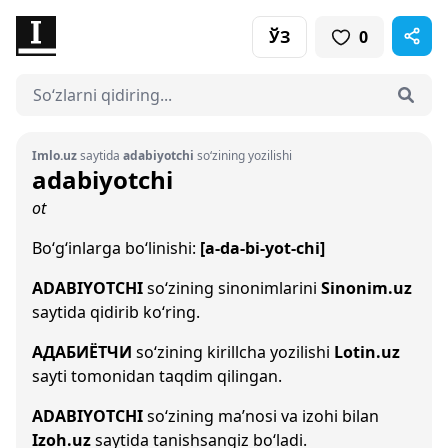
ЎЗ
0
Imlo.uz
saytida
adabiyotchi
so‘zining yozilishi
adabiyotchi
ot
Bo‘g‘inlarga bo‘linishi:
[a-da-bi-yot-chi]
ADABIYOTCHI
so‘zining sinonimlarini
Sinonim.uz
saytida qidirib ko‘ring.
АДАБИЁТЧИ
so‘zining kirillcha yozilishi
Lotin.uz
sayti tomonidan taqdim qilingan.
ADABIYOTCHI
so‘zining ma’nosi va izohi bilan
Izoh.uz
saytida tanishsangiz bo‘ladi.