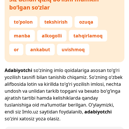
bo‘lgan so‘zlar
to‘polon
tekshirish
ozuqa
manba
alkogolli
tahqirlamoq
or
ankabut
uvishmoq
Adabiyotchi
so‘zining imlo qoidalariga asosan to‘g‘ri
yozilish tasnifi bilan tanishib chiqamiz. So‘zning o‘zbek
alifbosida lotin va kirillda to‘g‘ri yozilish imlosi, nechta
undosh va unlidan tarkib topgani va bexato bo‘g‘inga
ajratish tartibi hamda kelishiklarda qanday
tuslanishiga oid ma’lumotlar berilgan. O‘ylaymizki,
endi siz
Imlo.uz
saytidan foydalanib,
adabiyotchi
so‘zini xatosiz yoza olasiz.