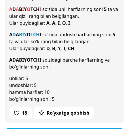
A
D
A
B
I
Y
O
T
CH
I
so‘zida unli harflarning soni
5
ta va
ular qizil rang bilan belgilangan.
Ular quyidagilar:
A, A, I, O, I
A
D
A
B
I
Y
O
T
CH
I
so‘zida undosh harflarning soni
5
ta va ular ko‘k rang bilan belgilangan.
Ular quyidagilar:
D, B, Y, T, CH
ADABIYOTCHI
so‘zidagi barcha harflarning va
bo‘g‘inlarning soni:
unlilar: 5
undoshlar: 5
hamma harflar: 10
bo‘g‘inlarning soni: 5
18
Ro‘yxatga qo‘shish