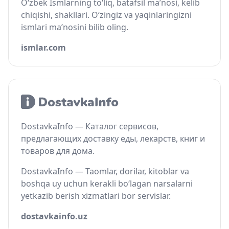
O‘zbek Ismlarning to‘liq, batafsil ma’nosi, kelib
chiqishi, shakllari. O‘zingiz va yaqinlaringizni
ismlari ma’nosini bilib oling.
ismlar.com
DostavkaInfo — Каталог сервисов,
предлагающих доставку еды, лекарств, книг и
товаров для дома.
DostavkaInfo — Taomlar, dorilar, kitoblar va
boshqa uy uchun kerakli bo‘lagan narsalarni
yetkazib berish xizmatlari bor servislar.
dostavkainfo.uz