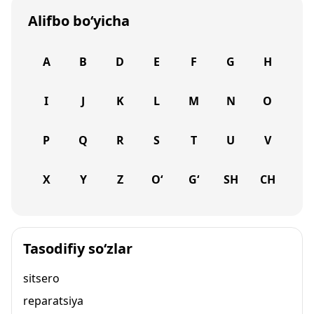
Alifbo bo‘yicha
A
B
D
E
F
G
H
I
J
K
L
M
N
O
P
Q
R
S
T
U
V
X
Y
Z
O‘
G‘
SH
CH
Tasodifiy so‘zlar
sitsero
reparatsiya