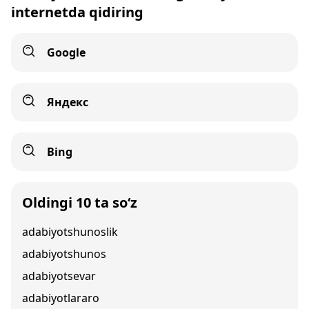
internetda qidiring
Google
Яндекс
Bing
Oldingi 10 ta so‘z
adabiyotshunoslik
adabiyotshunos
adabiyotsevar
adabiyotlararo