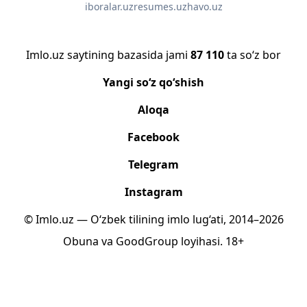
iboralar.uz
resumes.uz
havo.uz
Imlo.uz saytining bazasida jami
87 110
ta so‘z bor
Yangi so‘z qo‘shish
Aloqa
Facebook
Telegram
Instagram
© Imlo.uz — O‘zbek tilining imlo lug‘ati, 2014–2026
Obuna
va
GoodGroup
loyihasi.
18+