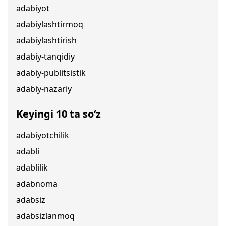
adabiyot
adabiylashtirmoq
adabiylashtirish
adabiy-tanqidiy
adabiy-publitsistik
adabiy-nazariy
Keyingi 10 ta so‘z
adabiyotchilik
adabli
adablilik
adabnoma
adabsiz
adabsizlanmoq