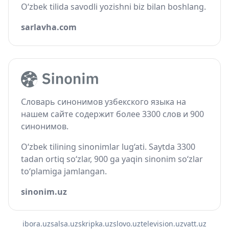
O‘zbek tilida savodli yozishni biz bilan boshlang.
sarlavha.com
Словарь синонимов узбекского языка на
нашем сайте содержит более 3300 слов и 900
синонимов.
O‘zbek tilining sinonimlar lug‘ati. Saytda 3300
tadan ortiq so‘zlar, 900 ga yaqin sinonim so‘zlar
to‘plamiga jamlangan.
sinonim.uz
ibora.uz
salsa.uz
skripka.uz
slovo.uz
television.uz
vatt.uz