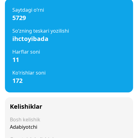
Saytdagi o‘rni
5729
So‘zning teskari yozilishi
ihctoyibada
Harflar soni
11
Ko‘rishlar soni
172
Kelishiklar
Bosh kelishik
Adabiyotchi