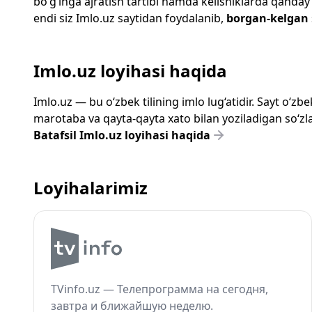
bo‘g‘inga ajratish tartibi hamda kelishiklarda qanday
endi siz
Imlo.uz
saytidan foydalanib,
borgan-kelgan
Imlo.uz loyihasi haqida
Imlo.uz — bu o‘zbek tilining imlo lug‘atidir. Sayt o‘
marotaba va qayta-qayta xato bilan yoziladigan so‘zlar
Batafsil Imlo.uz loyihasi haqida
Loyihalarimiz
TVinfo.uz — Телепрограмма на сегодня,
завтра и ближайшую неделю.