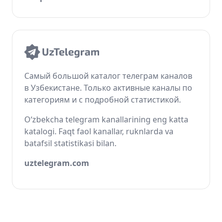
Самый большой каталог телеграм каналов
в Узбекистане. Только активные каналы по
категориям и с подробной статистикой.
O‘zbekcha telegram kanallarining eng katta
katalogi. Faqt faol kanallar, ruknlarda va
batafsil statistikasi bilan.
uztelegram.com