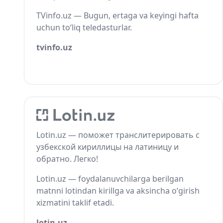
TVinfo.uz — Bugun, ertaga va keyingi hafta
uchun to‘liq teledasturlar.
tvinfo.uz
Lotin.uz — поможет транслитерировать с
узбекской кириллицы на латиницу и
обратно. Легко!
Lotin.uz — foydalanuvchilarga berilgan
matnni lotindan kirillga va aksincha o‘girish
xizmatini taklif etadi.
lotin.uz