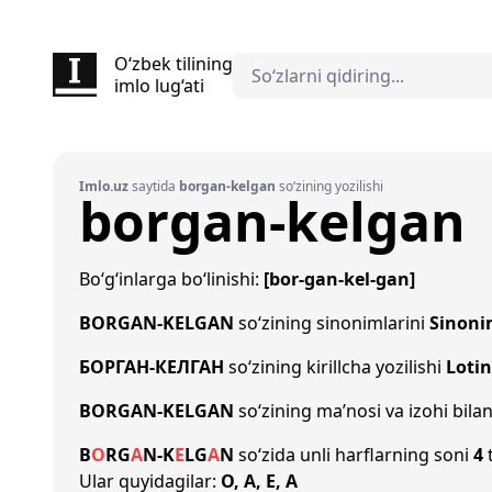
O‘zbek tilining
imlo lug‘ati
Imlo.uz
saytida
borgan-kelgan
so‘zining yozilishi
borgan-kelgan
Bo‘g‘inlarga bo‘linishi:
[bor-gan-kel-gan]
BORGAN-KELGAN
so‘zining sinonimlarini
Sinoni
БОРГАН-КЕЛГАН
so‘zining kirillcha yozilishi
Lotin
BORGAN-KELGAN
so‘zining ma’nosi va izohi bila
B
O
R
G
A
N
-
K
E
L
G
A
N
so‘zida unli harflarning soni
4
t
Ular quyidagilar:
O, A, E, A