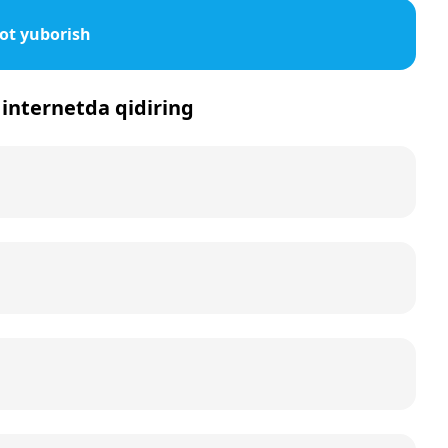
ot yuborish
 internetda qidiring