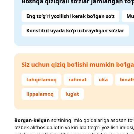
Boshqa qiziqrali so‘zlar jamlangan to
Eng to‘g‘ri yozilishi kerak bo‘lgan so‘z
Mu
Konstitutsiyada ko‘p uchraydigan so‘zlar
Siz uchun qiziq bo‘lishi mumkin bo‘lga
tahqirlamoq
rahmat
uka
binaf
lippalamoq
lug‘at
Borgan-kelgan
so‘zining imlo qoidalariga asosan to‘g
o‘zbek alifbosida lotin va kirillda to‘g‘ri yozilish im