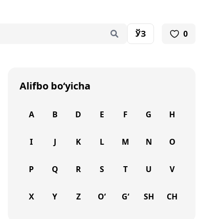
ЎЗ
0
Alifbo bo‘yicha
A
B
D
E
F
G
H
I
J
K
L
M
N
O
P
Q
R
S
T
U
V
X
Y
Z
O‘
G‘
SH
CH