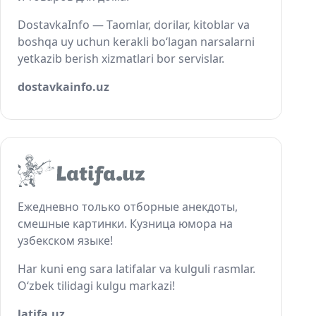
DostavkaInfo — Taomlar, dorilar, kitoblar va
boshqa uy uchun kerakli bo‘lagan narsalarni
yetkazib berish xizmatlari bor servislar.
dostavkainfo.uz
Ежедневно только отборные анекдоты,
смешные картинки. Кузница юмора на
узбекском языке!
Har kuni eng sara latifalar va kulguli rasmlar.
O‘zbek tilidagi kulgu markazi!
latifa.uz