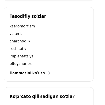
Tasodifiy so‘zlar
kseromorfizm
valterit
charchoqlik
rechitativ
implantatsiya
oltoyshunos
Hammasini ko‘rish
Ko‘p xato qilinadigan so‘zlar