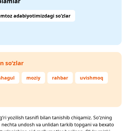
‘plamlar
mtoz adabiyotimizdagi so‘zlar
n so‘zlar
shagul
moziy
rahbar
uvishmoq
‘ri yozilish tasnifi bilan tanishib chiqamiz. So‘zning
losi, nechta undosh va unlidan tarkib topgani va bexato