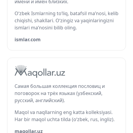
имени и имён близких.
O‘zbek Ismlarning to‘liq, batafsil ma’nosi, kelib
chiqishi, shakllari. O‘zingiz va yaqinlaringizni
ismlari ma’nosini bilib oling.
ismlar.com
Самая большая коллекция пословиц и
поговорок на трёх языках (узбекский,
русский, английский).
Maqol va naqllarning eng katta kolleksiyasi.
Har bir maqol uchta tilda (o‘zbek, rus, ingliz).
maqollar.uz