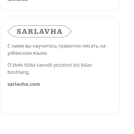
С нами вы научитесь грамотно писать на
узбекском языке.
O‘zbek tilida savodli yozishni biz bilan
boshlang.
sarlavha.com