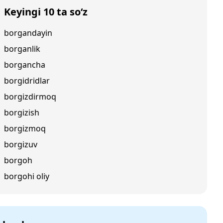
Keyingi 10 ta so‘z
borgandayin
borganlik
borgancha
borgidridlar
borgizdirmoq
borgizish
borgizmoq
borgizuv
borgoh
borgohi oliy