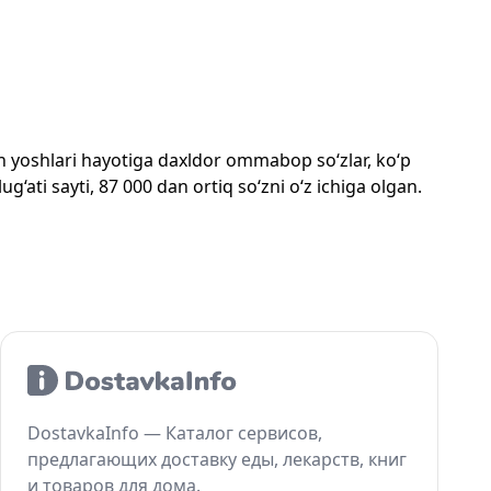
mon yoshlari hayotiga daxldor ommabop so‘zlar, ko‘p
‘ati sayti, 87 000 dan ortiq so‘zni o‘z ichiga olgan.
DostavkaInfo — Каталог сервисов,
предлагающих доставку еды, лекарств, книг
и товаров для дома.