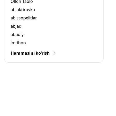
Olloh Taolo
ablaktirovka
abissopelitlar
abjaq
abadiy
imtihon
Hammasini ko‘rish