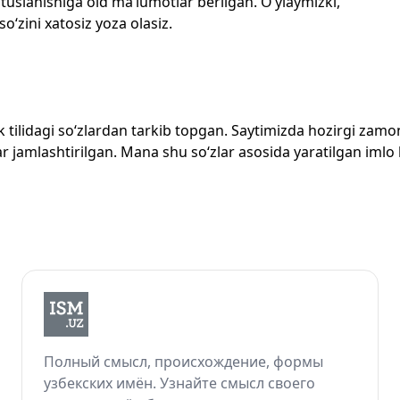
 tuslanishiga oid ma’lumotlar berilgan. O‘ylaymizki,
so‘zini xatosiz yoza olasiz.
zbek tilidagi so‘zlardan tarkib topgan. Saytimizda hozirgi za
 jamlashtirilgan. Mana shu so‘zlar asosida yaratilgan imlo lug
Полный смысл, происхождение, формы
узбекских имён. Узнайте смысл своего