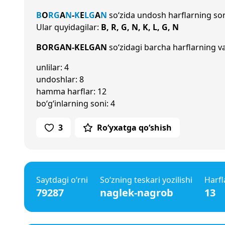
B
O
R
G
A
N
-
K
E
L
G
A
N
so‘zida undosh harflarning so
Ular quyidagilar:
B, R, G, N, K, L, G, N
BORGAN-KELGAN
so‘zidagi barcha harflarning va
unlilar: 4
undoshlar: 8
hamma harflar: 12
bo‘g‘inlarning soni: 4
3
Ro‘yxatga qo‘shish
Saytdagi o‘rni
So‘zning teskari yozilishi
Harfl
79287
naglek-nagrob
13