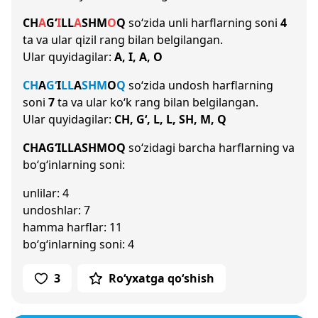
CH
A
G‘
I
L
L
A
SH
M
O
Q
so‘zida unli harflarning soni
4
ta va ular qizil rang bilan belgilangan.
Ular quyidagilar:
A, I, A, O
CH
A
G‘
I
L
L
A
SH
M
O
Q
so‘zida undosh harflarning
soni
7
ta va ular ko‘k rang bilan belgilangan.
Ular quyidagilar:
CH, G‘, L, L, SH, M, Q
CHAG‘ILLASHMOQ
so‘zidagi barcha harflarning va
bo‘g‘inlarning soni:
unlilar: 4
undoshlar: 7
hamma harflar: 11
bo‘g‘inlarning soni: 4
3
Ro‘yxatga qo‘shish