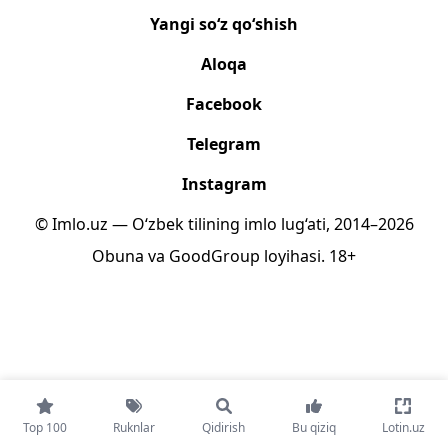
Yangi so‘z qo‘shish
Aloqa
Facebook
Telegram
Instagram
© Imlo.uz — O‘zbek tilining imlo lug‘ati, 2014–2026
Obuna
va
GoodGroup
loyihasi.
18+
Top 100
Ruknlar
Qidirish
Bu qiziq
Lotin.uz