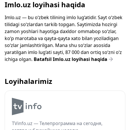
Imlo.uz loyihasi haqida
Imlo.uz — bu o‘zbek tilining imlo lug‘atidir. Sayt o‘zbek
tilidagi so‘zlardan tarkib topgan. Saytimizda hozirgi
zamon yoshlari hayotiga daxldor ommabop so‘zlar,
ko‘p marotaba va qayta-qayta xato bilan yoziladigan
so‘zlar jamlashtirilgan. Mana shu so‘zlar asosida
yaratilgan imlo lug‘ati sayti, 87 000 dan ortiq so‘zni o‘z
ichiga olgan.
Batafsil Imlo.uz loyihasi haqida
Loyihalarimiz
TVinfo.uz — Телепрограмма на сегодня,