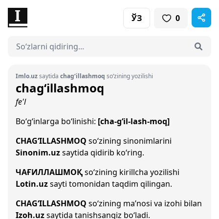
ЎЗ
0
Imlo.uz
saytida
chag‘illashmoq
so‘zining yozilishi
chag‘illashmoq
fe'l
Bo‘g‘inlarga bo‘linishi:
[cha-g‘il-lash-moq]
CHAG‘ILLASHMOQ
so‘zining sinonimlarini
Sinonim.uz
saytida qidirib ko‘ring.
ЧАҒИЛЛАШМОҚ
so‘zining kirillcha yozilishi
Lotin.uz
sayti tomonidan taqdim qilingan.
CHAG‘ILLASHMOQ
so‘zining ma’nosi va izohi bilan
Izoh.uz
saytida tanishsangiz bo‘ladi.