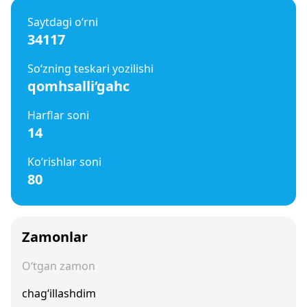
Saytdagi o‘rni
34117
So‘zning teskari yozilishi
qomhsalli‘gahc
Harflar soni
14
Ko‘rishlar soni
80
Zamonlar
O‘tgan zamon
chag‘illashdim