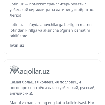
Lotin.uz — поможет транслитерировать с
узбекской кириллицы на латиницу и обратно.
Легко!
Lotin.uz — foydalanuvchilarga berilgan matnni
lotindan kirillga va aksincha o‘girish xizmatini
taklif etadi.
lotin.uz
Самая большая коллекция пословиц и
поговорок на трёх языках (узбекский, русский,
английский).
Maqol va naqllarning eng katta kolleksiyasi. Har