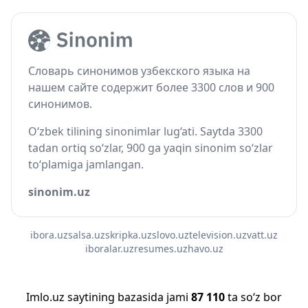
Словарь синонимов узбекского языка на
нашем сайте содержит более 3300 слов и 900
синонимов.
O‘zbek tilining sinonimlar lug‘ati. Saytda 3300
tadan ortiq so‘zlar, 900 ga yaqin sinonim so‘zlar
to‘plamiga jamlangan.
sinonim.uz
ibora.uz
salsa.uz
skripka.uz
slovo.uz
television.uz
vatt.uz
iboralar.uz
resumes.uz
havo.uz
Imlo.uz saytining bazasida jami
87 110
ta so‘z bor