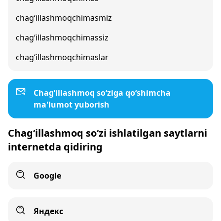
chag‘illashmoqchimasmiz
chag‘illashmoqchimassiz
chag‘illashmoqchimaslar
Chag‘illashmoq so‘ziga qo‘shimcha
ma'lumot yuborish
Chag‘illashmoq so‘zi ishlatilgan saytlarni
internetda qidiring
Google
Яндекс