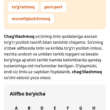
to‘g‘ratmoq
port-port
muvofiqlashtirmoq
Chag‘illashmoq
so‘zining imlo qoidalariga asosan
to‘g‘ri yozilish tasnifi bilan tanishib chiqamiz. So‘zning
o‘zbek alifbosida lotin va kirillda to‘g‘ri yozilish imlosi,
nechta undosh va unlidan tarkib topgani va bexato
bo‘g‘inga ajratish tartibi hamda kelishiklarda qanday
tuslanishiga oid ma’lumotlar berilgan. O‘ylaymizki,
endi siz
Imlo.uz
saytidan foydalanib,
chag‘illashmoq
so‘zini xatosiz yoza olasiz.
Alifbo bo‘yicha
A
B
D
E
F
G
H