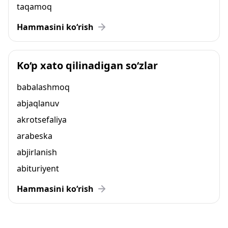
taqamoq
Hammasini ko‘rish
Ko‘p xato qilinadigan so‘zlar
babalashmoq
abjaqlanuv
akrotsefaliya
arabeska
abjirlanish
abituriyent
Hammasini ko‘rish