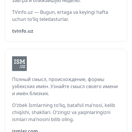
завтра и ближайшую неделю.
TVinfo.uz — Bugun, ertaga va keyingi hafta
uchun to‘liq teledasturlar.
tvinfo.uz
Полный смысл, происхождение, формы
узбекских имён. Узнайте смысл своего имени
и имён близких.
O‘zbek Ismlarning to‘liq, batafsil ma’nosi, kelib
chiqishi, shakllari. O‘zingiz va yaqinlaringizni
ismlari ma’nosini bilib oling.
ismlar.com