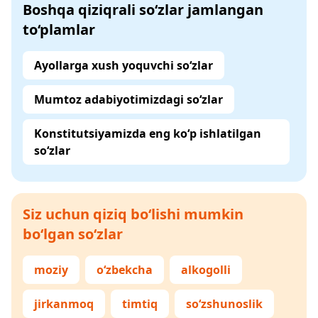
Boshqa qiziqrali so‘zlar jamlangan
to‘plamlar
Ayollarga xush yoquvchi so‘zlar
Mumtoz adabiyotimizdagi so‘zlar
Konstitutsiyamizda eng ko‘p ishlatilgan
so‘zlar
Siz uchun qiziq bo‘lishi mumkin
bo‘lgan so‘zlar
moziy
o‘zbekcha
alkogolli
jirkanmoq
timtiq
so‘zshunoslik