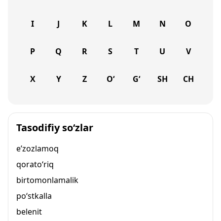
I
J
K
L
M
N
O
P
Q
R
S
T
U
V
X
Y
Z
O‘
G‘
SH
CH
Tasodifiy so‘zlar
e’zozlamoq
qorato‘riq
birtomonlamalik
po‘stkalla
belenit