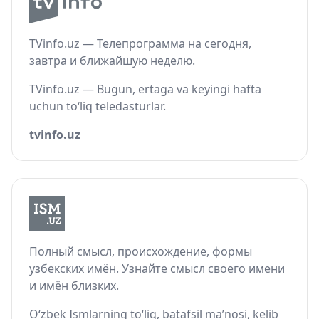
TVinfo.uz — Телепрограмма на сегодня,
завтра и ближайшую неделю.
TVinfo.uz — Bugun, ertaga va keyingi hafta
uchun to‘liq teledasturlar.
tvinfo.uz
Полный смысл, происхождение, формы
узбекских имён. Узнайте смысл своего имени
и имён близких.
O‘zbek Ismlarning to‘liq, batafsil ma’nosi, kelib