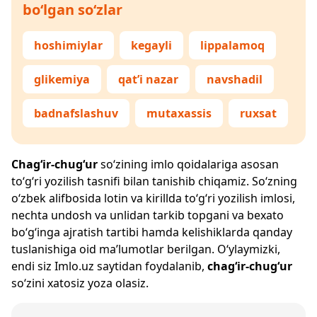
bo‘lgan so‘zlar
hoshimiylar
kegayli
lippalamoq
glikemiya
qat’i nazar
navshadil
badnafslashuv
mutaxassis
ruxsat
Chag‘ir-chug‘ur
so‘zining imlo qoidalariga asosan
to‘g‘ri yozilish tasnifi bilan tanishib chiqamiz. So‘zning
o‘zbek alifbosida lotin va kirillda to‘g‘ri yozilish imlosi,
nechta undosh va unlidan tarkib topgani va bexato
bo‘g‘inga ajratish tartibi hamda kelishiklarda qanday
tuslanishiga oid ma’lumotlar berilgan. O‘ylaymizki,
endi siz
Imlo.uz
saytidan foydalanib,
chag‘ir-chug‘ur
so‘zini xatosiz yoza olasiz.