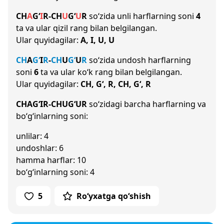
CH
A
G‘
I
R
-
CH
U
G‘
U
R
so‘zida unli harflarning soni
4
ta va ular qizil rang bilan belgilangan.
Ular quyidagilar:
A, I, U, U
CH
A
G‘
I
R
-
CH
U
G‘
U
R
so‘zida undosh harflarning
soni
6
ta va ular ko‘k rang bilan belgilangan.
Ular quyidagilar:
CH, G‘, R, CH, G‘, R
CHAG‘IR-CHUG‘UR
so‘zidagi barcha harflarning va
bo‘g‘inlarning soni:
unlilar: 4
undoshlar: 6
hamma harflar: 10
bo‘g‘inlarning soni: 4
5
Ro‘yxatga qo‘shish