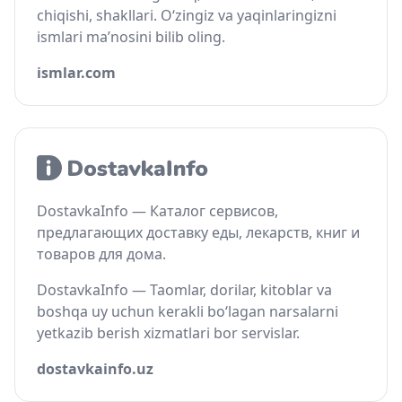
chiqishi, shakllari. O‘zingiz va yaqinlaringizni
ismlari ma’nosini bilib oling.
ismlar.com
DostavkaInfo — Каталог сервисов,
предлагающих доставку еды, лекарств, книг и
товаров для дома.
DostavkaInfo — Taomlar, dorilar, kitoblar va
boshqa uy uchun kerakli bo‘lagan narsalarni
yetkazib berish xizmatlari bor servislar.
dostavkainfo.uz