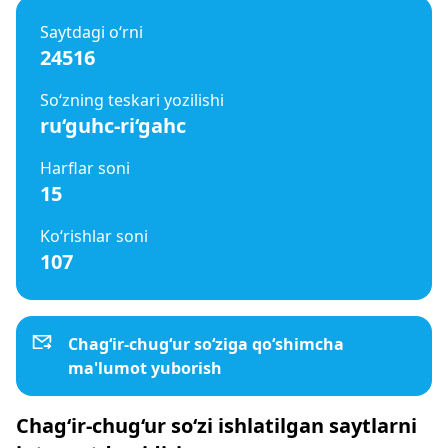
Saytdagi o‘rni
24516
So‘zning teskari yozilishi
ru‘guhc-ri‘gahc
Harflar soni
15
Ko‘rishlar soni
107
Chag‘ir-chug‘ur so‘ziga qo‘shimcha
ma'lumot yuborish
Chag‘ir-chug‘ur so‘zi ishlatilgan saytlarni