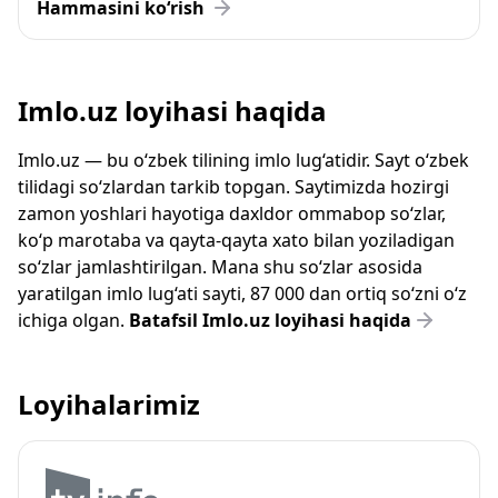
Hammasini ko‘rish
Imlo.uz loyihasi haqida
Imlo.uz — bu o‘zbek tilining imlo lug‘atidir. Sayt o‘zbek
tilidagi so‘zlardan tarkib topgan. Saytimizda hozirgi
zamon yoshlari hayotiga daxldor ommabop so‘zlar,
ko‘p marotaba va qayta-qayta xato bilan yoziladigan
so‘zlar jamlashtirilgan. Mana shu so‘zlar asosida
yaratilgan imlo lug‘ati sayti, 87 000 dan ortiq so‘zni o‘z
ichiga olgan.
Batafsil Imlo.uz loyihasi haqida
Loyihalarimiz