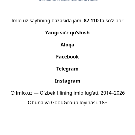
Imlo.uz saytining bazasida jami
87 110
ta so‘z bor
Yangi so‘z qo‘shish
Aloqa
Facebook
Telegram
Instagram
© Imlo.uz — O‘zbek tilining imlo lug‘ati, 2014–2026
Obuna
va
GoodGroup
loyihasi.
18+