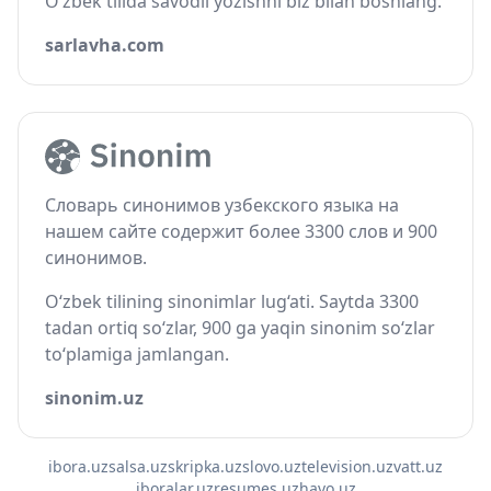
O‘zbek tilida savodli yozishni biz bilan boshlang.
sarlavha.com
Словарь синонимов узбекского языка на
нашем сайте содержит более 3300 слов и 900
синонимов.
O‘zbek tilining sinonimlar lug‘ati. Saytda 3300
tadan ortiq so‘zlar, 900 ga yaqin sinonim so‘zlar
to‘plamiga jamlangan.
sinonim.uz
ibora.uz
salsa.uz
skripka.uz
slovo.uz
television.uz
vatt.uz
iboralar.uz
resumes.uz
havo.uz