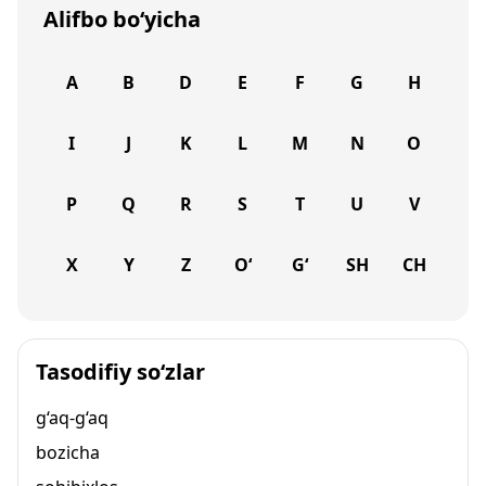
Alifbo bo‘yicha
A
B
D
E
F
G
H
I
J
K
L
M
N
O
P
Q
R
S
T
U
V
X
Y
Z
O‘
G‘
SH
CH
Tasodifiy so‘zlar
g‘aq-g‘aq
bozicha