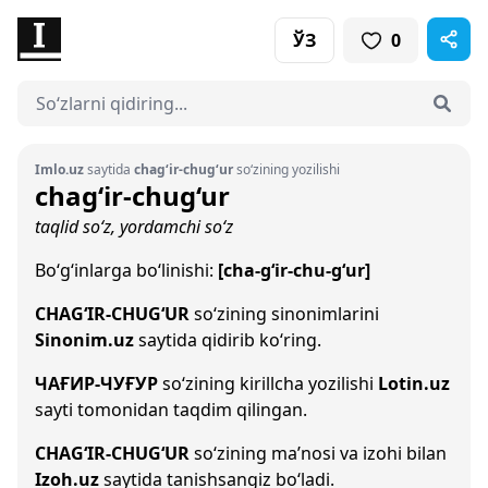
ЎЗ
0
Imlo.uz
saytida
chag‘ir-chug‘ur
so‘zining yozilishi
chag‘ir-chug‘ur
taqlid so‘z, yordamchi so‘z
Bo‘g‘inlarga bo‘linishi:
[cha-g‘ir-chu-g‘ur]
CHAG‘IR-CHUG‘UR
so‘zining sinonimlarini
Sinonim.uz
saytida qidirib ko‘ring.
ЧАҒИР-ЧУҒУР
so‘zining kirillcha yozilishi
Lotin.uz
sayti tomonidan taqdim qilingan.
CHAG‘IR-CHUG‘UR
so‘zining ma’nosi va izohi bilan
Izoh.uz
saytida tanishsangiz bo‘ladi.