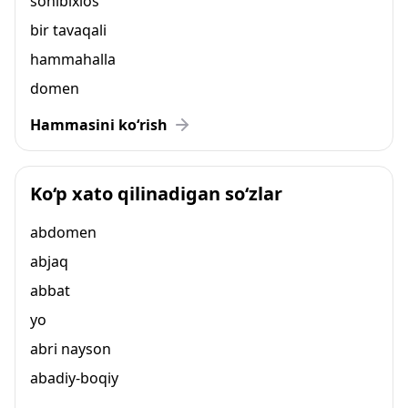
sohibixlos
bir tavaqali
hammahalla
domen
Hammasini ko‘rish
Ko‘p xato qilinadigan so‘zlar
abdomen
abjaq
abbat
yo
abri nayson
abadiy-boqiy