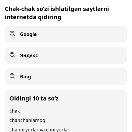
Chak-chak so‘zi ishlatilgan saytlarni
internetda qidiring
Google
Яндекс
Bing
Oldingi 10 ta so‘z
chak
chahchahlamoq
chahoryorlar va choryorlar