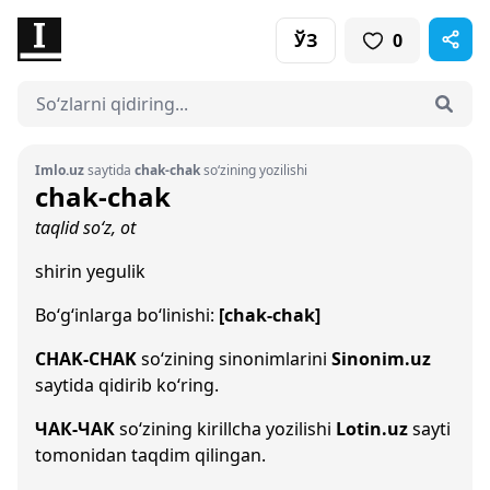
ЎЗ
0
Imlo.uz
saytida
chak-chak
so‘zining yozilishi
chak-chak
taqlid so‘z, ot
shirin yegulik
Bo‘g‘inlarga bo‘linishi:
[chak-chak]
CHAK-CHAK
so‘zining sinonimlarini
Sinonim.uz
saytida qidirib ko‘ring.
ЧАК-ЧАК
so‘zining kirillcha yozilishi
Lotin.uz
sayti
tomonidan taqdim qilingan.