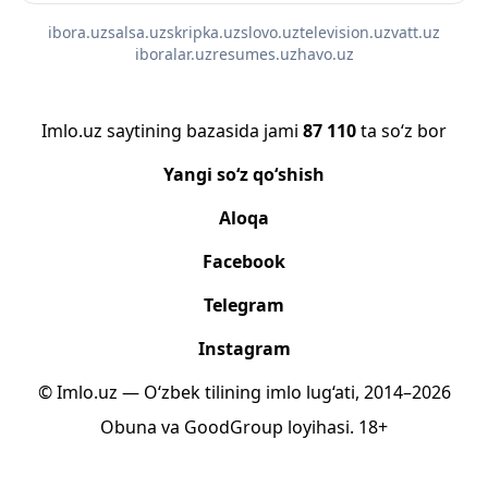
ibora.uz
salsa.uz
skripka.uz
slovo.uz
television.uz
vatt.uz
iboralar.uz
resumes.uz
havo.uz
Imlo.uz saytining bazasida jami
87 110
ta so‘z bor
Yangi so‘z qo‘shish
Aloqa
Facebook
Telegram
Instagram
© Imlo.uz — O‘zbek tilining imlo lug‘ati, 2014–2026
Obuna
va
GoodGroup
loyihasi.
18+