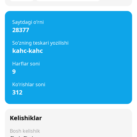
Saytdagi o‘rni
28377
So‘zning teskari yozilishi
kahc-kahc
Harflar soni
9
Ko‘rishlar soni
312
Kelishiklar
Bosh kelishik