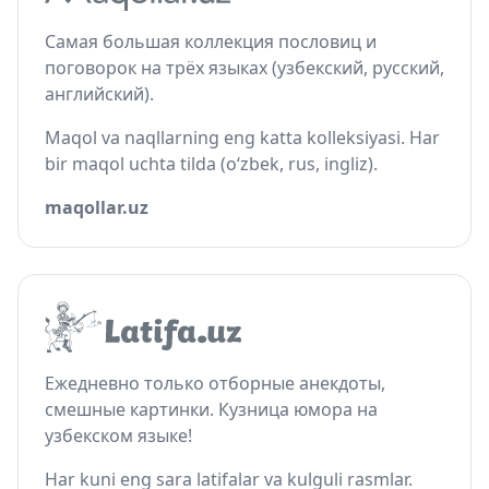
Самая большая коллекция пословиц и
поговорок на трёх языках (узбекский, русский,
английский).
Maqol va naqllarning eng katta kolleksiyasi. Har
bir maqol uchta tilda (o‘zbek, rus, ingliz).
maqollar.uz
Ежедневно только отборные анекдоты,
смешные картинки. Кузница юмора на
узбекском языке!
Har kuni eng sara latifalar va kulguli rasmlar.