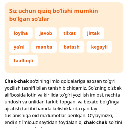
Siz uchun qiziq bo‘lishi mumkin
bo‘lgan so‘zlar
loyiha
javob
tilxat
jirtak
ya’ni
manba
batash
kegayli
taalluqli
Chak-chak
so‘zining imlo qoidalariga asosan to‘g‘ri
yozilish tasnifi bilan tanishib chiqamiz. So‘zning o‘zbek
alifbosida lotin va kirillda to‘g‘ri yozilish imlosi, nechta
undosh va unlidan tarkib topgani va bexato bo‘g‘inga
ajratish tartibi hamda kelishiklarda qanday
tuslanishiga oid ma’lumotlar berilgan. O‘ylaymizki,
endi siz
Imlo.uz
saytidan foydalanib,
chak-chak
so‘zini