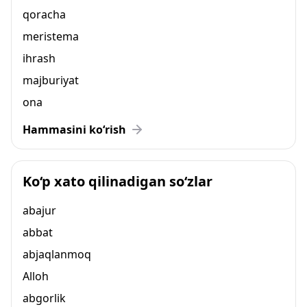
qoracha
meristema
ihrash
majburiyat
ona
Hammasini ko‘rish
Ko‘p xato qilinadigan so‘zlar
abajur
abbat
abjaqlanmoq
Alloh
abgorlik