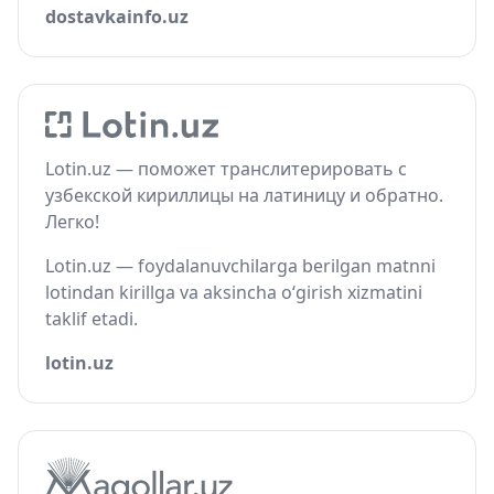
dostavkainfo.uz
Lotin.uz — поможет транслитерировать с
узбекской кириллицы на латиницу и обратно.
Легко!
Lotin.uz — foydalanuvchilarga berilgan matnni
lotindan kirillga va aksincha o‘girish xizmatini
taklif etadi.
lotin.uz