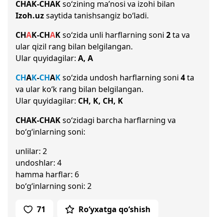
CHAK-CHAK
so‘zining ma’nosi va izohi bilan
Izoh.uz
saytida tanishsangiz bo‘ladi.
CH
A
K
-
CH
A
K
so‘zida unli harflarning soni
2
ta va
ular qizil rang bilan belgilangan.
Ular quyidagilar:
A, A
CH
A
K
-
CH
A
K
so‘zida undosh harflarning soni
4
ta
va ular ko‘k rang bilan belgilangan.
Ular quyidagilar:
CH, K, CH, K
CHAK-CHAK
so‘zidagi barcha harflarning va
bo‘g‘inlarning soni:
unlilar: 2
undoshlar: 4
hamma harflar: 6
bo‘g‘inlarning soni: 2
71
Ro‘yxatga qo‘shish