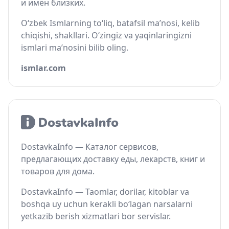
и имён близких.
O‘zbek Ismlarning to‘liq, batafsil ma’nosi, kelib
chiqishi, shakllari. O‘zingiz va yaqinlaringizni
ismlari ma’nosini bilib oling.
ismlar.com
DostavkaInfo — Каталог сервисов,
предлагающих доставку еды, лекарств, книг и
товаров для дома.
DostavkaInfo — Taomlar, dorilar, kitoblar va
boshqa uy uchun kerakli bo‘lagan narsalarni
yetkazib berish xizmatlari bor servislar.