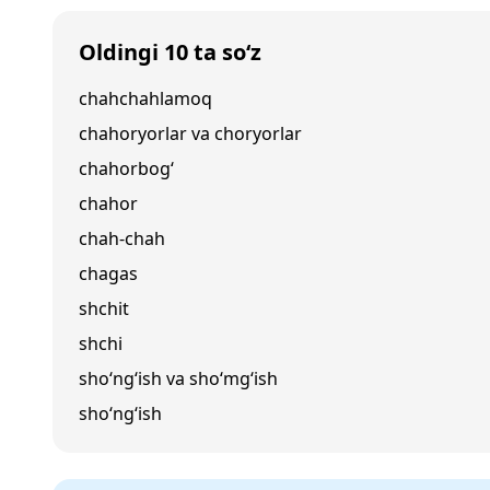
Oldingi 10 ta so‘z
chahchahlamoq
chahoryorlar va choryorlar
chahorbog‘
chahor
chah-chah
chagas
shchit
shchi
sho‘ng‘ish va sho‘mg‘ish
sho‘ng‘ish