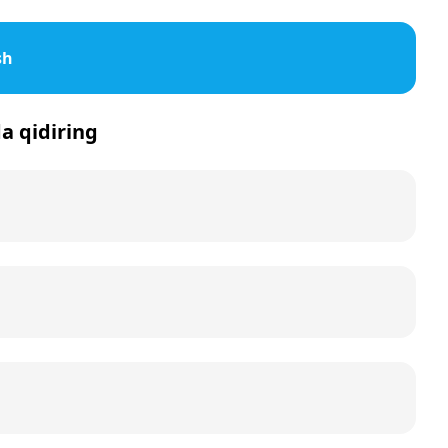
sh
da qidiring