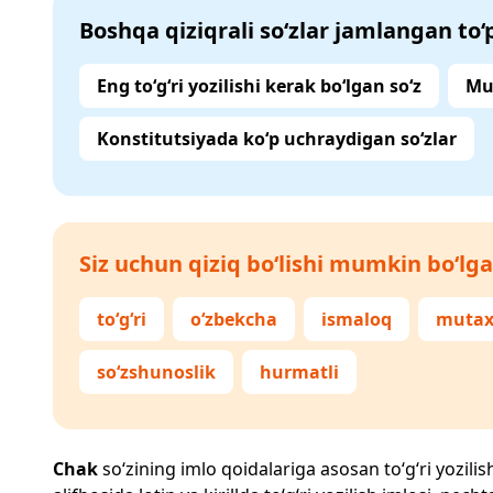
Boshqa qiziqrali so‘zlar jamlangan to
Eng to‘g‘ri yozilishi kerak bo‘lgan so‘z
Mu
Konstitutsiyada ko‘p uchraydigan so‘zlar
Siz uchun qiziq bo‘lishi mumkin bo‘lga
to‘g‘ri
o‘zbekcha
ismaloq
mutax
so‘zshunoslik
hurmatli
Chak
so‘zining imlo qoidalariga asosan to‘g‘ri yozilis