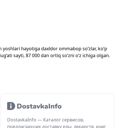
mon yoshlari hayotiga daxldor ommabop so‘zlar, ko‘p
‘ati sayti, 87 000 dan ortiq so‘zni o‘z ichiga olgan.
DostavkaInfo — Каталог сервисов,
предлагающих доставку еды, лекарств, книг