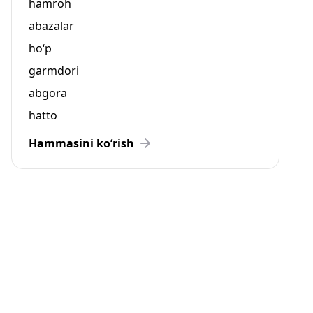
hamroh
abazalar
ho‘p
garmdori
abgora
hatto
Hammasini ko‘rish