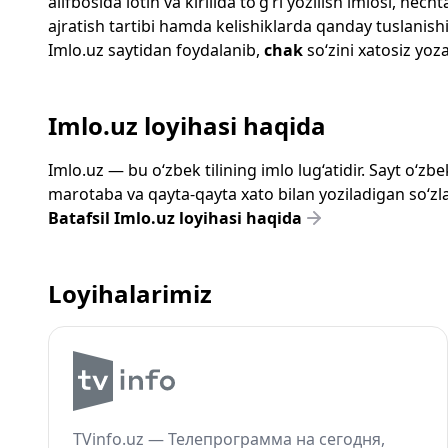
alifbosida lotin va kirillda to‘g‘ri yozilish imlosi, n
ajratish tartibi hamda kelishiklarda qanday tuslanishi
Imlo.uz
saytidan foydalanib,
chak
so‘zini xatosiz yoza
Imlo.uz loyihasi haqida
Imlo.uz — bu o‘zbek tilining imlo lug‘atidir. Sayt o‘
marotaba va qayta-qayta xato bilan yoziladigan so‘zlar
Batafsil Imlo.uz loyihasi haqida
Loyihalarimiz
TVinfo.uz — Телепрограмма на сегодня,