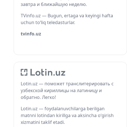
завтра и ближайшую неделю.
TVinfo.uz — Bugun, ertaga va keyingi hafta
uchun to‘liq teledasturlar.
tvinfo.uz
Lotin.uz — поможет транслитерировать с
узбекской кириллицы на латиницу и
обратно. Легко!
Lotin.uz — foydalanuvchilarga berilgan
matnni lotindan kirillga va aksincha o‘girish
xizmatini taklif etadi.