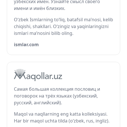
узбекских имён. Узнайте смысл своего
имени и имён близких.
O‘zbek Ismlarning to‘liq, batafsil ma’nosi, kelib
chiqishi, shakllari. O‘zingiz va yaqinlaringizni
ismlari ma’nosini bilib oling.
ismlar.com
Самая большая коллекция пословиц и
поговорок на трёх языках (узбекский,
русский, английский).
Maqol va naqllarning eng katta kolleksiyasi.
Har bir maqol uchta tilda (o‘zbek, rus, ingliz).