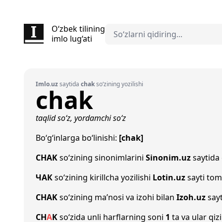
O‘zbek tilining
imlo lug‘ati
Imlo.uz
saytida
chak
so‘zining yozilishi
chak
taqlid so‘z, yordamchi so‘z
Bo‘g‘inlarga bo‘linishi:
[chak]
CHAK
so‘zining sinonimlarini
Sinonim.uz
saytida 
ЧАК
so‘zining kirillcha yozilishi
Lotin.uz
sayti tom
CHAK
so‘zining ma’nosi va izohi bilan
Izoh.uz
sayt
CH
A
K
so‘zida unli harflarning soni
1
ta va ular qiz