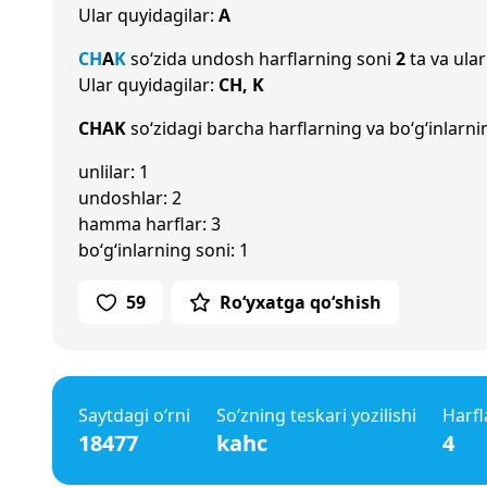
Ular quyidagilar:
A
CH
A
K
so‘zida undosh harflarning soni
2
ta va ular
Ular quyidagilar:
CH, K
CHAK
so‘zidagi barcha harflarning va bo‘g‘inlarni
unlilar: 1
undoshlar: 2
hamma harflar: 3
bo‘g‘inlarning soni: 1
59
Ro‘yxatga qo‘shish
Saytdagi o‘rni
So‘zning teskari yozilishi
Harfl
18477
kahc
4