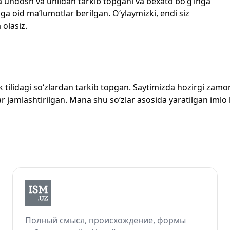
echta undosh va unlidan tarkib topgani va bexato bo‘g‘inga
ga oid ma’lumotlar berilgan. O‘ylaymizki, endi siz
 olasiz.
zbek tilidagi so‘zlardan tarkib topgan. Saytimizda hozirgi za
 jamlashtirilgan. Mana shu so‘zlar asosida yaratilgan imlo lug
Полный смысл, происхождение, формы