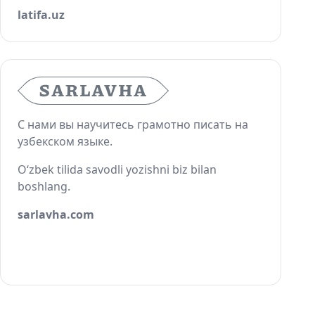
latifa.uz
С нами вы научитесь грамотно писать на
узбекском языке.
O‘zbek tilida savodli yozishni biz bilan
boshlang.
sarlavha.com