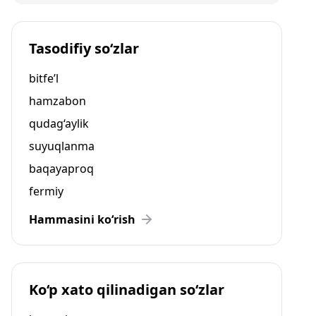
Tasodifiy so‘zlar
bitfe’l
hamzabon
qudag‘aylik
suyuqlanma
baqayaproq
fermiy
Hammasini ko‘rish
Ko‘p xato qilinadigan so‘zlar