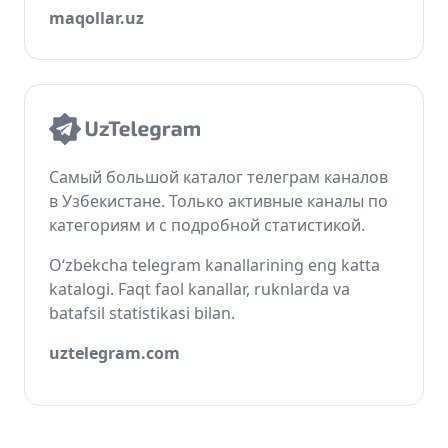
maqollar.uz
Самый большой каталог телеграм каналов
в Узбекистане. Только активные каналы по
категориям и с подробной статистикой.
O‘zbekcha telegram kanallarining eng katta
katalogi. Faqt faol kanallar, ruknlarda va
batafsil statistikasi bilan.
uztelegram.com