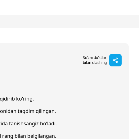
So‘zni do‘stlar
bilan ulashing
qidirib ko‘ring.
onidan taqdim qilingan.
ida tanishsangiz bo‘ladi.
il rang bilan belgilangan.