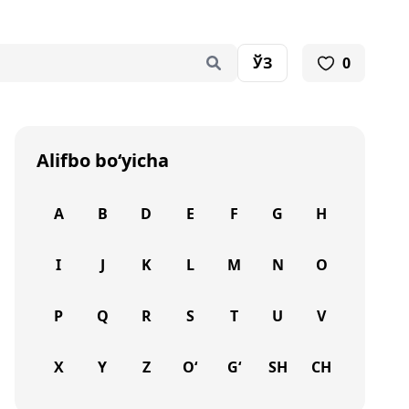
ЎЗ
0
Alifbo bo‘yicha
A
B
D
E
F
G
H
I
J
K
L
M
N
O
P
Q
R
S
T
U
V
X
Y
Z
O‘
G‘
SH
CH