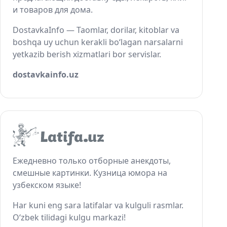
и товаров для дома.
DostavkaInfo — Taomlar, dorilar, kitoblar va
boshqa uy uchun kerakli bo‘lagan narsalarni
yetkazib berish xizmatlari bor servislar.
dostavkainfo.uz
Ежедневно только отборные анекдоты,
смешные картинки. Кузница юмора на
узбекском языке!
Har kuni eng sara latifalar va kulguli rasmlar.
O‘zbek tilidagi kulgu markazi!