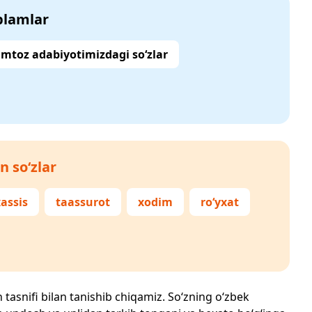
‘plamlar
mtoz adabiyotimizdagi so‘zlar
n so‘zlar
assis
taassurot
xodim
ro‘yxat
h tasnifi bilan tanishib chiqamiz. So‘zning o‘zbek