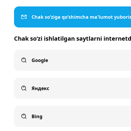
Chak so‘ziga qo‘shimcha ma'lumot yubori
Chak so‘zi ishlatilgan saytlarni internet
Google
Яндекс
Bing