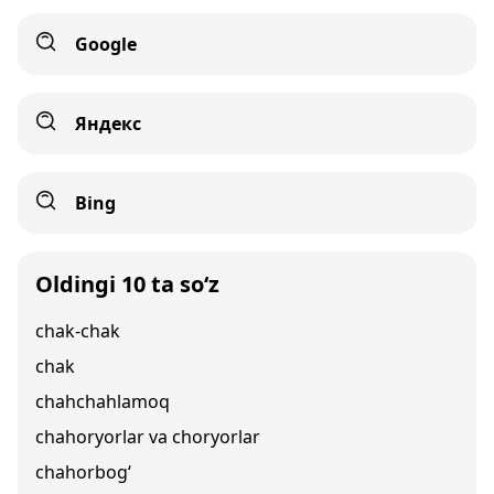
Google
Яндекс
Bing
Oldingi 10 ta so‘z
chak-chak
chak
chahchahlamoq
chahoryorlar va choryorlar
chahorbog‘