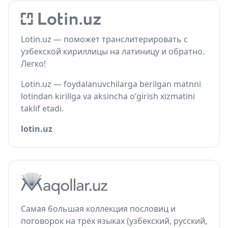
Lotin.uz — поможет транслитерировать с
узбекской кириллицы на латиницу и обратно.
Легко!
Lotin.uz — foydalanuvchilarga berilgan matnni
lotindan kirillga va aksincha o‘girish xizmatini
taklif etadi.
lotin.uz
Самая большая коллекция пословиц и
поговорок на трёх языках (узбекский, русский,