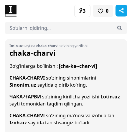
ЎЗ
0
Imlo.uz
saytida
chaka-charvi
so‘zining yozilishi
chaka-charvi
Bo‘g‘inlarga bo‘linishi:
[cha-ka--char-vi]
CHAKA-CHARVI
so‘zining sinonimlarini
Sinonim.uz
saytida qidirib ko‘ring.
ЧАКА-ЧАРВИ
so‘zining kirillcha yozilishi
Lotin.uz
sayti tomonidan taqdim qilingan.
CHAKA-CHARVI
so‘zining ma’nosi va izohi bilan
Izoh.uz
saytida tanishsangiz bo‘ladi.