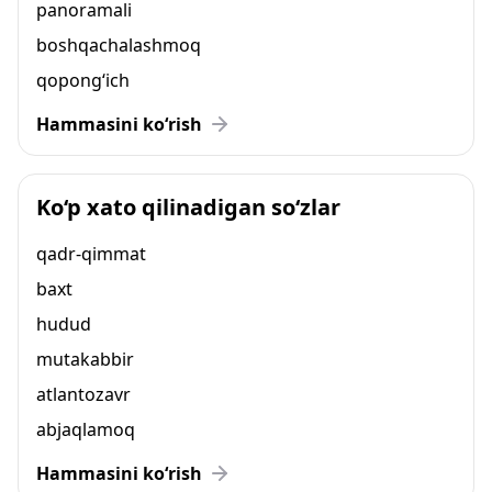
panoramali
boshqachalashmoq
qopong‘ich
Hammasini ko‘rish
Ko‘p xato qilinadigan so‘zlar
qadr-qimmat
baxt
hudud
mutakabbir
atlantozavr
abjaqlamoq
Hammasini ko‘rish