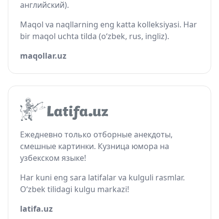
английский).
Maqol va naqllarning eng katta kolleksiyasi. Har
bir maqol uchta tilda (o‘zbek, rus, ingliz).
maqollar.uz
Ежедневно только отборные анекдоты,
смешные картинки. Кузница юмора на
узбекском языке!
Har kuni eng sara latifalar va kulguli rasmlar.
O‘zbek tilidagi kulgu markazi!
latifa.uz