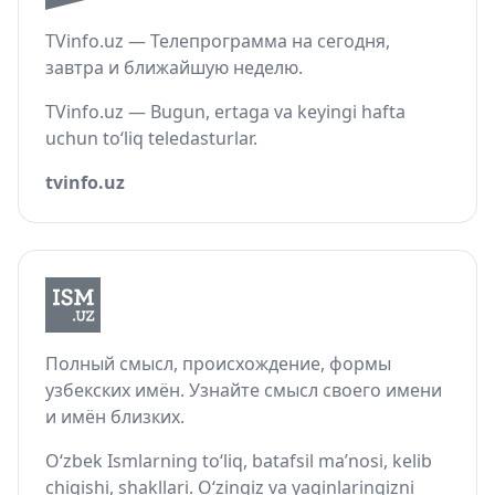
TVinfo.uz — Телепрограмма на сегодня,
завтра и ближайшую неделю.
TVinfo.uz — Bugun, ertaga va keyingi hafta
uchun to‘liq teledasturlar.
tvinfo.uz
Полный смысл, происхождение, формы
узбекских имён. Узнайте смысл своего имени
и имён близких.
O‘zbek Ismlarning to‘liq, batafsil ma’nosi, kelib
chiqishi, shakllari. O‘zingiz va yaqinlaringizni