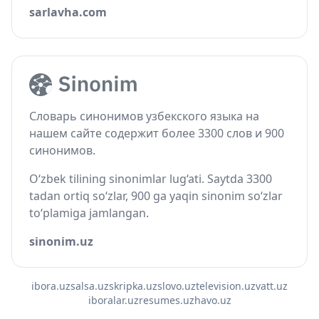
sarlavha.com
Словарь синонимов узбекского языка на
нашем сайте содержит более 3300 слов и 900
синонимов.
O‘zbek tilining sinonimlar lug‘ati. Saytda 3300
tadan ortiq so‘zlar, 900 ga yaqin sinonim so‘zlar
to‘plamiga jamlangan.
sinonim.uz
ibora.uz
salsa.uz
skripka.uz
slovo.uz
television.uz
vatt.uz
iboralar.uz
resumes.uz
havo.uz