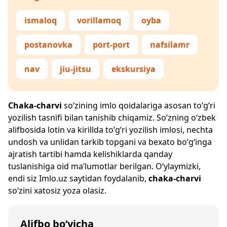
ismaloq
vorillamoq
oyba
postanovka
port-port
nafsilamr
nav
jiu-jitsu
ekskursiya
Chaka-charvi
so‘zining imlo qoidalariga asosan to‘g‘ri
yozilish tasnifi bilan tanishib chiqamiz. So‘zning o‘zbek
alifbosida lotin va kirillda to‘g‘ri yozilish imlosi, nechta
undosh va unlidan tarkib topgani va bexato bo‘g‘inga
ajratish tartibi hamda kelishiklarda qanday
tuslanishiga oid ma’lumotlar berilgan. O‘ylaymizki,
endi siz
Imlo.uz
saytidan foydalanib,
chaka-charvi
so‘zini xatosiz yoza olasiz.
Alifbo bo‘yicha