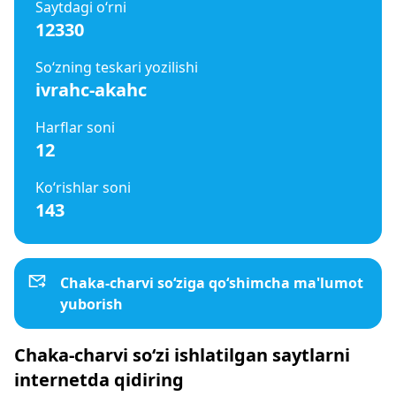
Saytdagi o‘rni
12330
So‘zning teskari yozilishi
ivrahc-akahc
Harflar soni
12
Ko‘rishlar soni
143
Chaka-charvi so‘ziga qo‘shimcha ma'lumot
yuborish
Chaka-charvi so‘zi ishlatilgan saytlarni
internetda qidiring