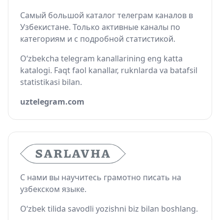
Самый большой каталог телеграм каналов в
Узбекистане. Только активные каналы по
категориям и с подробной статистикой.
O‘zbekcha telegram kanallarining eng katta
katalogi. Faqt faol kanallar, ruknlarda va batafsil
statistikasi bilan.
uztelegram.com
С нами вы научитесь грамотно писать на
узбекском языке.
O‘zbek tilida savodli yozishni biz bilan boshlang.