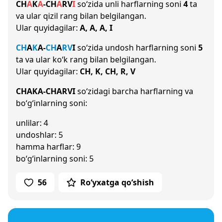
CH
A
K
A
-
CH
A
R
V
I
so‘zida unli harflarning soni
4
ta
va ular qizil rang bilan belgilangan.
Ular quyidagilar:
A, A, A, I
CH
A
K
A
-
CH
A
R
V
I
so‘zida undosh harflarning soni
5
ta va ular ko‘k rang bilan belgilangan.
Ular quyidagilar:
CH, K, CH, R, V
CHAKA-CHARVI
so‘zidagi barcha harflarning va
bo‘g‘inlarning soni:
unlilar: 4
undoshlar: 5
hamma harflar: 9
bo‘g‘inlarning soni: 5
56
Ro‘yxatga qo‘shish