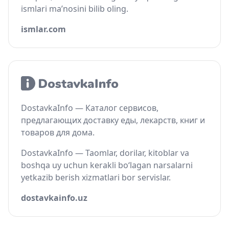
ismlari ma’nosini bilib oling.
ismlar.com
DostavkaInfo — Каталог сервисов,
предлагающих доставку еды, лекарств, книг и
товаров для дома.
DostavkaInfo — Taomlar, dorilar, kitoblar va
boshqa uy uchun kerakli bo‘lagan narsalarni
yetkazib berish xizmatlari bor servislar.
dostavkainfo.uz