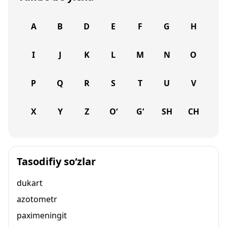
A
B
D
E
F
G
H
I
J
K
L
M
N
O
P
Q
R
S
T
U
V
X
Y
Z
O‘
G‘
SH
CH
Tasodifiy so‘zlar
dukart
azotometr
paximeningit