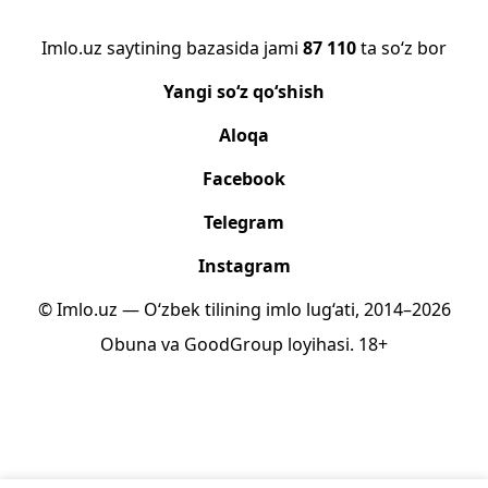
Imlo.uz saytining bazasida jami
87 110
ta so‘z bor
Yangi so‘z qo‘shish
Aloqa
Facebook
Telegram
Instagram
© Imlo.uz — O‘zbek tilining imlo lug‘ati, 2014–2026
Obuna
va
GoodGroup
loyihasi.
18+