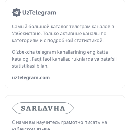
Самый большой каталог телеграм каналов в
Узбекистане. Только активные каналы по
категориям и с подробной статистикой.
O‘zbekcha telegram kanallarining eng katta
katalogi. Faqt faol kanallar, ruknlarda va batafsil
statistikasi bilan.
uztelegram.com
С нами вы научитесь грамотно писать на
узбекском языке.