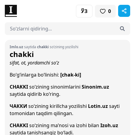
ЎЗ
0
Imlo.uz
saytida
chakki
so‘zining yozilishi
chakki
sifat, ot, yordamchi so‘z
Bo‘g‘inlarga bo‘linishi:
[chak-ki]
CHAKKI
so‘zining sinonimlarini
Sinonim.uz
saytida qidirib ko‘ring.
ЧАККИ
so‘zining kirillcha yozilishi
Lotin.uz
sayti
tomonidan taqdim qilingan.
CHAKKI
so‘zining ma’nosi va izohi bilan
Izoh.uz
saytida tanishsangiz bo‘ladi.