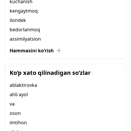
kuchanish
kengaytmoq
ilondek
bedorlanmoq
assimilyatsion
Hammasini ko‘rish
Ko‘p xato qilinadigan so‘zlar
ablaktirovka
ahli ayol
va
oson
imtihon