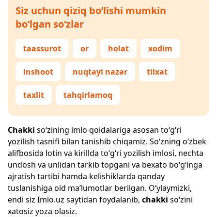
Siz uchun qiziq bo‘lishi mumkin
bo‘lgan so‘zlar
taassurot
or
holat
xodim
inshoot
nuqtayi nazar
tilxat
taxlit
tahqirlamoq
Chakki
so‘zining imlo qoidalariga asosan to‘g‘ri
yozilish tasnifi bilan tanishib chiqamiz. So‘zning o‘zbek
alifbosida lotin va kirillda to‘g‘ri yozilish imlosi, nechta
undosh va unlidan tarkib topgani va bexato bo‘g‘inga
ajratish tartibi hamda kelishiklarda qanday
tuslanishiga oid ma’lumotlar berilgan. O‘ylaymizki,
endi siz
Imlo.uz
saytidan foydalanib,
chakki
so‘zini
xatosiz yoza olasiz.