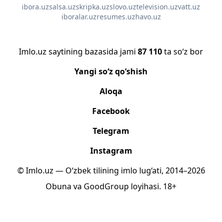
ibora.uz
salsa.uz
skripka.uz
slovo.uz
television.uz
vatt.uz
iboralar.uz
resumes.uz
havo.uz
Imlo.uz saytining bazasida jami
87 110
ta so‘z bor
Yangi so‘z qo‘shish
Aloqa
Facebook
Telegram
Instagram
© Imlo.uz — O‘zbek tilining imlo lug‘ati, 2014–2026
Obuna
va
GoodGroup
loyihasi.
18+