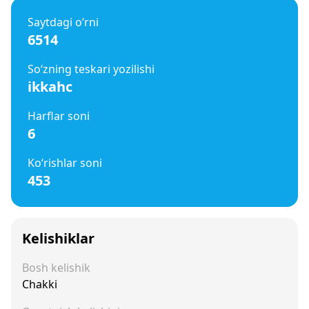
Saytdagi o‘rni
6514
So‘zning teskari yozilishi
ikkahc
Harflar soni
6
Ko‘rishlar soni
453
Kelishiklar
Bosh kelishik
Chakki