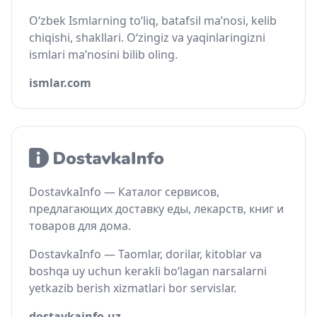
O‘zbek Ismlarning to‘liq, batafsil ma’nosi, kelib
chiqishi, shakllari. O‘zingiz va yaqinlaringizni
ismlari ma’nosini bilib oling.
ismlar.com
DostavkaInfo — Каталог сервисов,
предлагающих доставку еды, лекарств, книг и
товаров для дома.
DostavkaInfo — Taomlar, dorilar, kitoblar va
boshqa uy uchun kerakli bo‘lagan narsalarni
yetkazib berish xizmatlari bor servislar.
dostavkainfo.uz