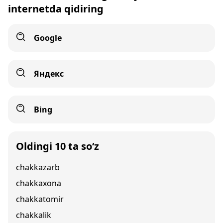
internetda qidiring
Google
Яндекс
Bing
Oldingi 10 ta so‘z
chakkazarb
chakkaxona
chakkatomir
chakkalik