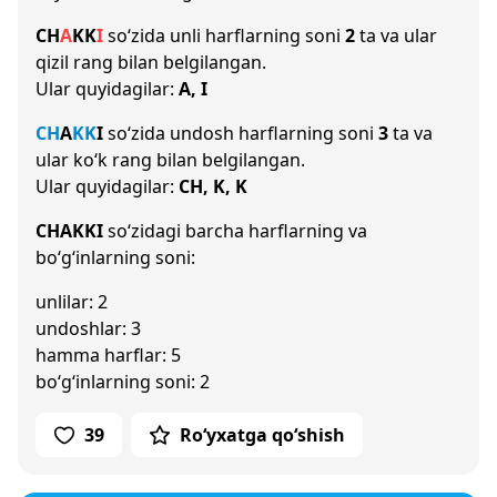
CH
A
K
K
I
so‘zida unli harflarning soni
2
ta va ular
qizil rang bilan belgilangan.
Ular quyidagilar:
A, I
CH
A
K
K
I
so‘zida undosh harflarning soni
3
ta va
ular ko‘k rang bilan belgilangan.
Ular quyidagilar:
CH, K, K
CHAKKI
so‘zidagi barcha harflarning va
bo‘g‘inlarning soni:
unlilar: 2
undoshlar: 3
hamma harflar: 5
bo‘g‘inlarning soni: 2
39
Ro‘yxatga qo‘shish