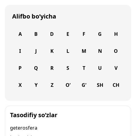
Alifbo bo‘yicha
A
B
D
E
F
G
H
I
J
K
L
M
N
O
P
Q
R
S
T
U
V
X
Y
Z
O‘
G‘
SH
CH
Tasodifiy so‘zlar
geterosfera