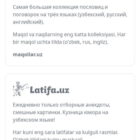
Самая большая коллекция пословиц и
поговорок на трёх языках (узбекский, русский,
английский).
Maqol va naqllarning eng katta kolleksiyasi. Har
bir maqol uchta tilda (o‘zbek, rus, ingliz).
maqollar.uz
Ежедневно только отборные анекдоты,
смешные картинки. Кузница юмора на
узбекском языке!
Har kuni eng sara latifalar va kulguli rasmlar.
O‘zbek tilidagi kulgu markazi!