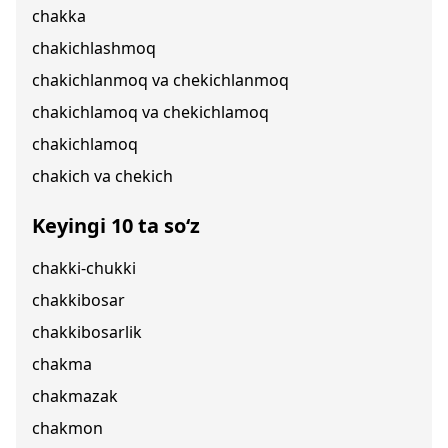
chakka
chakichlashmoq
chakichlanmoq va chekichlanmoq
chakichlamoq va chekichlamoq
chakichlamoq
chakich va chekich
Keyingi 10 ta so‘z
chakki-chukki
chakkibosar
chakkibosarlik
chakma
chakmazak
chakmon