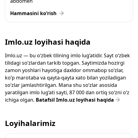
abdomen
Hammasini ko‘rish
Imlo.uz loyihasi haqida
Imlo.uz — bu o‘zbek tilining imlo lug‘atidir. Sayt o‘zbek
tilidagi so‘zlardan tarkib topgan. Saytimizda hozirgi
zamon yoshlari hayotiga daxldor ommabop so‘zlar,
ko‘p marotaba va qayta-qayta xato bilan yoziladigan
so‘zlar jamlashtirilgan. Mana shu so‘zlar asosida
yaratilgan imlo lug‘ati sayti, 87 000 dan ortiq so‘zni o‘z
ichiga olgan.
Batafsil Imlo.uz loyihasi haqida
Loyihalarimiz