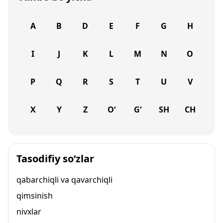
A
B
D
E
F
G
H
I
J
K
L
M
N
O
P
Q
R
S
T
U
V
X
Y
Z
O‘
G‘
SH
CH
Tasodifiy so‘zlar
qabarchiqli va qavarchiqli
qimsinish
nivxlar