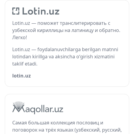
Lotin.uz — поможет транслитерировать с
узбекской кириллицы на латиницу и обратно.
Легко!
Lotin.uz — foydalanuvchilarga berilgan matnni
lotindan kirillga va aksincha o‘girish xizmatini
taklif etadi.
lotin.uz
Самая большая коллекция пословиц и
поговорок на трёх языках (узбекский, русский,