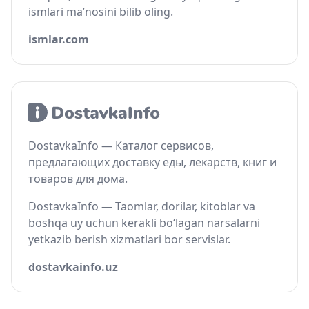
ismlari ma’nosini bilib oling.
ismlar.com
DostavkaInfo — Каталог сервисов,
предлагающих доставку еды, лекарств, книг и
товаров для дома.
DostavkaInfo — Taomlar, dorilar, kitoblar va
boshqa uy uchun kerakli bo‘lagan narsalarni
yetkazib berish xizmatlari bor servislar.
dostavkainfo.uz