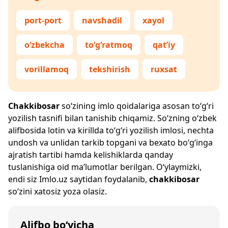
port-port
navshadil
xayol
o‘zbekcha
to‘g‘ratmoq
qat’iy
vorillamoq
tekshirish
ruxsat
Chakkibosar
so‘zining imlo qoidalariga asosan to‘g‘ri
yozilish tasnifi bilan tanishib chiqamiz. So‘zning o‘zbek
alifbosida lotin va kirillda to‘g‘ri yozilish imlosi, nechta
undosh va unlidan tarkib topgani va bexato bo‘g‘inga
ajratish tartibi hamda kelishiklarda qanday
tuslanishiga oid ma’lumotlar berilgan. O‘ylaymizki,
endi siz
Imlo.uz
saytidan foydalanib,
chakkibosar
so‘zini xatosiz yoza olasiz.
Alifbo bo‘yicha