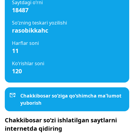
Saytdagi o‘rni
18487
So‘zning teskari yozilishi
rasobikkahc
Harflar soni
11
Ko‘rishlar soni
120
Chakkibosar so‘ziga qo‘shimcha ma'lumot
yuborish
Chakkibosar so‘zi ishlatilgan saytlarni
internetda qidiring