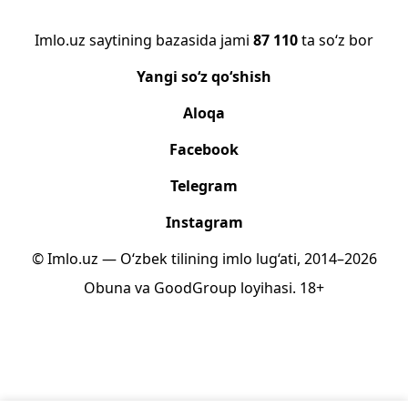
Imlo.uz saytining bazasida jami
87 110
ta so‘z bor
Yangi so‘z qo‘shish
Aloqa
Facebook
Telegram
Instagram
© Imlo.uz — O‘zbek tilining imlo lug‘ati, 2014–2026
Obuna
va
GoodGroup
loyihasi.
18+