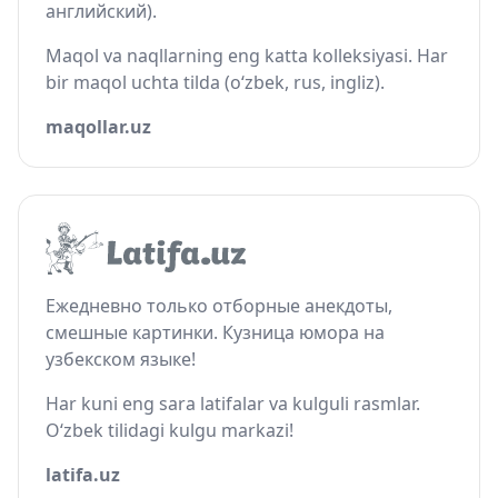
английский).
Maqol va naqllarning eng katta kolleksiyasi. Har
bir maqol uchta tilda (o‘zbek, rus, ingliz).
maqollar.uz
Ежедневно только отборные анекдоты,
смешные картинки. Кузница юмора на
узбекском языке!
Har kuni eng sara latifalar va kulguli rasmlar.
O‘zbek tilidagi kulgu markazi!
latifa.uz