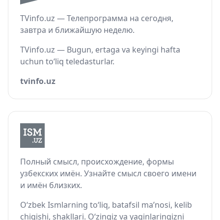
TVinfo.uz — Телепрограмма на сегодня,
завтра и ближайшую неделю.
TVinfo.uz — Bugun, ertaga va keyingi hafta
uchun to‘liq teledasturlar.
tvinfo.uz
Полный смысл, происхождение, формы
узбекских имён. Узнайте смысл своего имени
и имён близких.
O‘zbek Ismlarning to‘liq, batafsil ma’nosi, kelib
chiqishi, shakllari. O‘zingiz va yaqinlaringizni