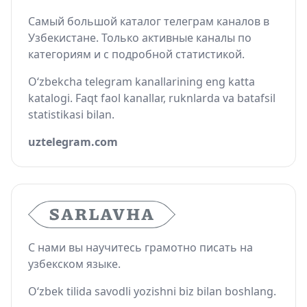
Самый большой каталог телеграм каналов в
Узбекистане. Только активные каналы по
категориям и с подробной статистикой.
O‘zbekcha telegram kanallarining eng katta
katalogi. Faqt faol kanallar, ruknlarda va batafsil
statistikasi bilan.
uztelegram.com
С нами вы научитесь грамотно писать на
узбекском языке.
O‘zbek tilida savodli yozishni biz bilan boshlang.