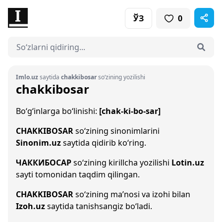
ЎЗ
0
Imlo.uz
saytida
chakkibosar
so‘zining yozilishi
chakkibosar
Bo‘g‘inlarga bo‘linishi:
[chak-ki-bo-sar]
CHAKKIBOSAR
so‘zining sinonimlarini
Sinonim.uz
saytida qidirib ko‘ring.
ЧАККИБОСАР
so‘zining kirillcha yozilishi
Lotin.uz
sayti tomonidan taqdim qilingan.
CHAKKIBOSAR
so‘zining ma’nosi va izohi bilan
Izoh.uz
saytida tanishsangiz bo‘ladi.