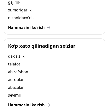
gajirlik
xumorigarlik
nisholdaxo‘rlik
Hammasini ko‘rish
Ko‘p xato qilinadigan so‘zlar
daxlsizlik
talafot
abirafshon
aeroblar
abazalar
sevimli
Hammasini ko‘rish