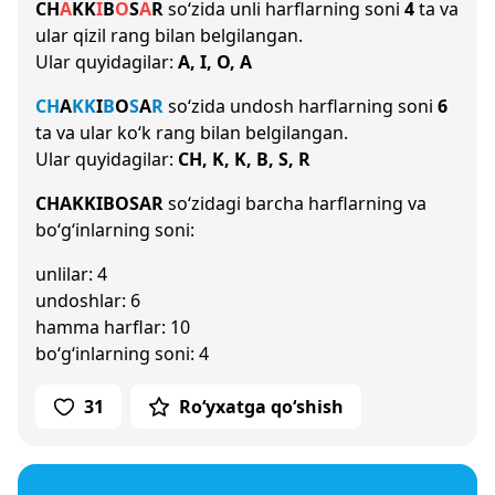
CH
A
K
K
I
B
O
S
A
R
so‘zida unli harflarning soni
4
ta va
ular qizil rang bilan belgilangan.
Ular quyidagilar:
A, I, O, A
CH
A
K
K
I
B
O
S
A
R
so‘zida undosh harflarning soni
6
ta va ular ko‘k rang bilan belgilangan.
Ular quyidagilar:
CH, K, K, B, S, R
CHAKKIBOSAR
so‘zidagi barcha harflarning va
bo‘g‘inlarning soni:
unlilar: 4
undoshlar: 6
hamma harflar: 10
bo‘g‘inlarning soni: 4
31
Ro‘yxatga qo‘shish