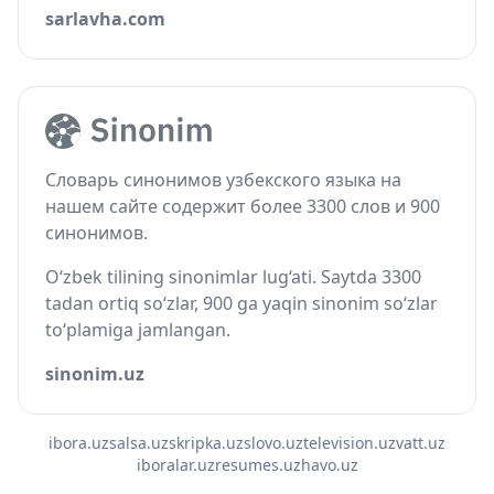
sarlavha.com
Словарь синонимов узбекского языка на
нашем сайте содержит более 3300 слов и 900
синонимов.
O‘zbek tilining sinonimlar lug‘ati. Saytda 3300
tadan ortiq so‘zlar, 900 ga yaqin sinonim so‘zlar
to‘plamiga jamlangan.
sinonim.uz
ibora.uz
salsa.uz
skripka.uz
slovo.uz
television.uz
vatt.uz
iboralar.uz
resumes.uz
havo.uz