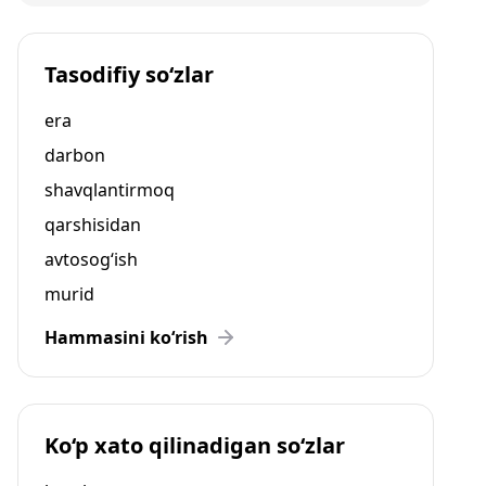
Tasodifiy so‘zlar
era
darbon
shavqlantirmoq
qarshisidan
avtosog‘ish
murid
Hammasini ko‘rish
Ko‘p xato qilinadigan so‘zlar