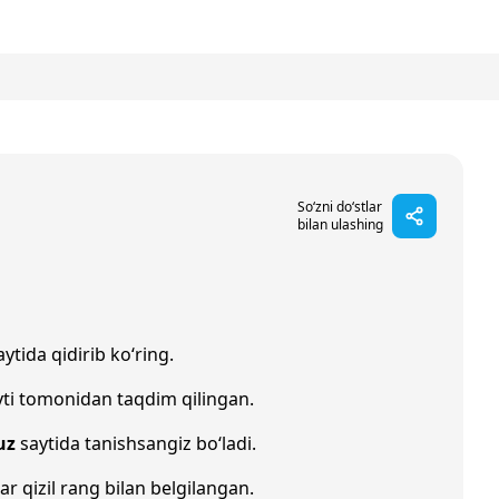
So‘zni do‘stlar
bilan ulashing
ytida qidirib ko‘ring.
ti tomonidan taqdim qilingan.
uz
saytida tanishsangiz bo‘ladi.
ar qizil rang bilan belgilangan.