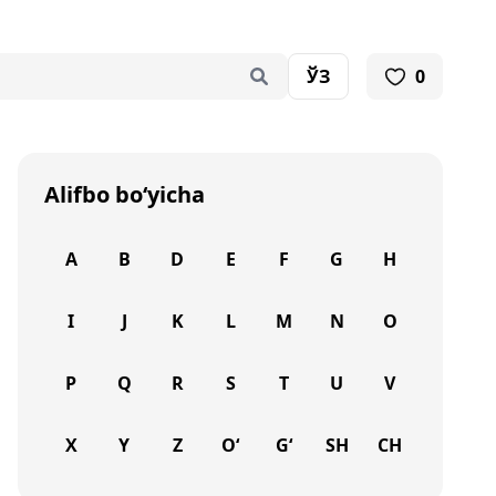
ЎЗ
0
Alifbo bo‘yicha
A
B
D
E
F
G
H
I
J
K
L
M
N
O
P
Q
R
S
T
U
V
X
Y
Z
O‘
G‘
SH
CH