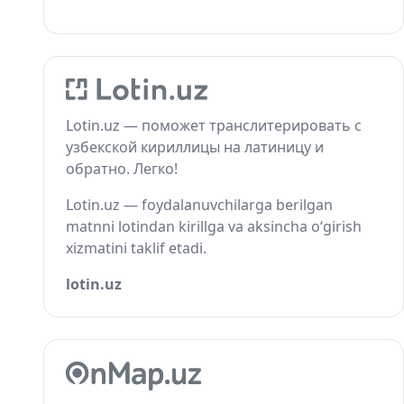
Lotin.uz — поможет транслитерировать с
узбекской кириллицы на латиницу и
обратно. Легко!
Lotin.uz — foydalanuvchilarga berilgan
matnni lotindan kirillga va aksincha o‘girish
xizmatini taklif etadi.
lotin.uz