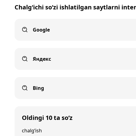
Chalg‘ichi so‘zi ishlatilgan saytlarni int
Google
Яндекс
Bing
Oldingi 10 ta so‘z
chalg‘ish