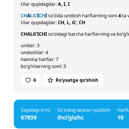
Ular quyidagilar:
A, I, I
CH
A
L
G‘
I
CH
I
so‘zida undosh harflarning soni
4
ta 
Ular quyidagilar:
CH, L, G‘, CH
CHALG‘ICHI
so‘zidagi barcha harflarning va bo‘g‘i
unlilar: 3
undoshlar: 4
hamma harflar: 7
bo‘g‘inlarning soni: 3
6
Ro‘yxatga qo‘shish
Saytdagi o‘rni
So‘zning teskari yozilishi
Harfl
67859
ihci‘glahc
10