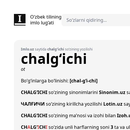
O‘zbek tilining
imlo lug‘ati
Imlo.uz
saytida
chalg‘ichi
so‘zining yozilishi
chalg‘ichi
ot
Bo‘g‘inlarga bo‘linishi:
[chal-g‘i-chi]
CHALG‘ICHI
so‘zining sinonimlarini
Sinonim.uz
sa
ЧАЛҒИЧИ
so‘zining kirillcha yozilishi
Lotin.uz
say
CHALG‘ICHI
so‘zining ma’nosi va izohi bilan
Izoh.
CH
A
L
G‘
I
CH
I
so‘zida unli harflarning soni
3
ta va ul