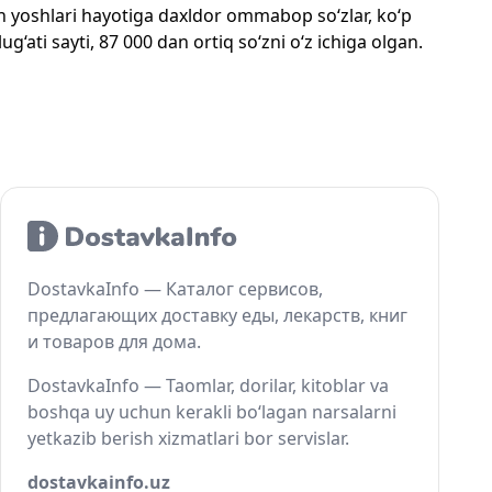
mon yoshlari hayotiga daxldor ommabop so‘zlar, ko‘p
‘ati sayti, 87 000 dan ortiq so‘zni o‘z ichiga olgan.
DostavkaInfo — Каталог сервисов,
предлагающих доставку еды, лекарств, книг
и товаров для дома.
DostavkaInfo — Taomlar, dorilar, kitoblar va
boshqa uy uchun kerakli bo‘lagan narsalarni
yetkazib berish xizmatlari bor servislar.
dostavkainfo.uz