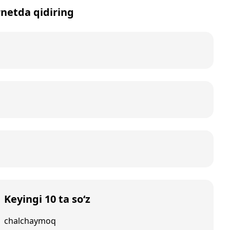
ernetda qidiring
Keyingi 10 ta so‘z
chalchaymoq