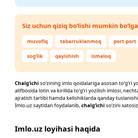
Siz uchun qiziq bo‘lishi mumkin bo‘lga
muvofiq
tabarruklanmoq
port-port
sog‘lik
qayishish
ismaloq
Chalg‘ichi
so‘zining imlo qoidalariga asosan to‘g‘ri yo
alifbosida lotin va kirillda to‘g‘ri yozilish imlosi, n
ajratish tartibi hamda kelishiklarda qanday tuslanishi
Imlo.uz
saytidan foydalanib,
chalg‘ichi
so‘zini xatosiz
Imlo.uz loyihasi haqida