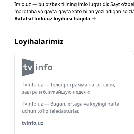
Imlo.uz — bu o‘zbek tilining imlo lug‘atidir. Sayt o‘
marotaba va qayta-qayta xato bilan yoziladigan so‘zlar
Batafsil Imlo.uz loyihasi haqida
Loyihalarimiz
TVinfo.uz — Телепрограмма на сегодня,
завтра и ближайшую неделю.
TVinfo.uz — Bugun, ertaga va keyingi hafta
uchun to‘liq teledasturlar.
tvinfo.uz