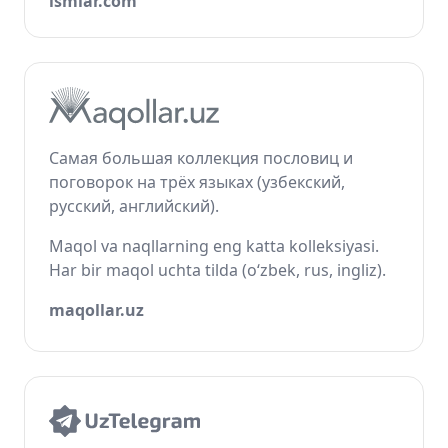
ismlar.com
Самая большая коллекция пословиц и
поговорок на трёх языках (узбекский,
русский, английский).
Maqol va naqllarning eng katta kolleksiyasi.
Har bir maqol uchta tilda (o‘zbek, rus, ingliz).
maqollar.uz