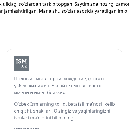
zbek tilidagi so‘zlardan tarkib topgan. Saytimizda hozirgi za
 jamlashtirilgan. Mana shu so‘zlar asosida yaratilgan imlo lug
Полный смысл, происхождение, формы
узбекских имён. Узнайте смысл своего
имени и имён близких.
O‘zbek Ismlarning to‘liq, batafsil ma’nosi, kelib
chiqishi, shakllari. O‘zingiz va yaqinlaringizni
ismlari ma’nosini bilib oling.