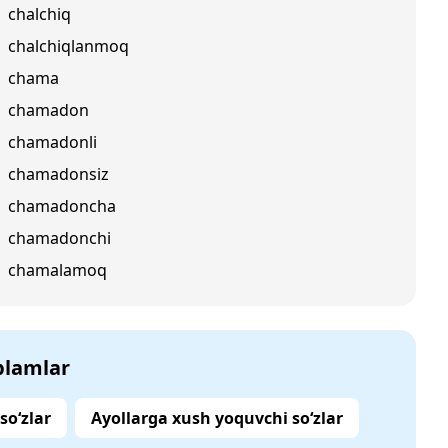
chalchiq
chalchiqlanmoq
chama
chamadon
chamadonli
chamadonsiz
chamadoncha
chamadonchi
chamalamoq
‘plamlar
o‘zlar
Ayollarga xush yoquvchi so‘zlar