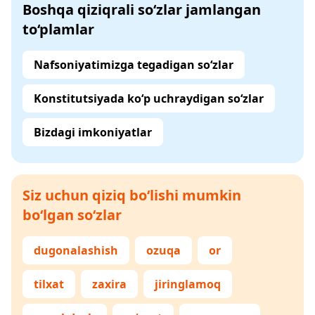
Boshqa qiziqrali so‘zlar jamlangan
to‘plamlar
Nafsoniyatimizga tegadigan so‘zlar
Konstitutsiyada ko‘p uchraydigan so‘zlar
Bizdagi imkoniyatlar
Siz uchun qiziq bo‘lishi mumkin
bo‘lgan so‘zlar
dugonalashish
ozuqa
or
tilxat
zaxira
jiringlamoq