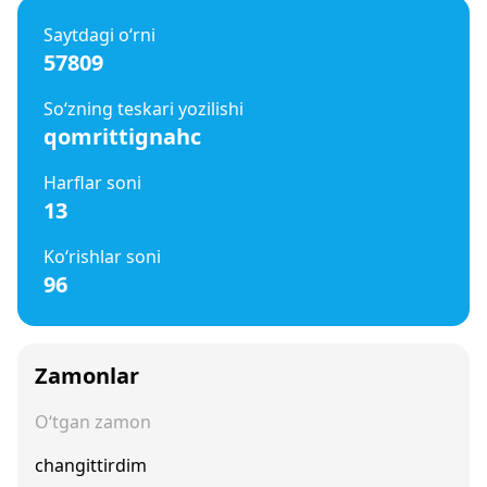
Saytdagi o‘rni
57809
So‘zning teskari yozilishi
qomrittignahc
Harflar soni
13
Ko‘rishlar soni
96
Zamonlar
O‘tgan zamon
changittirdim