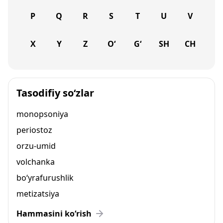
P
Q
R
S
T
U
V
X
Y
Z
O‘
G‘
SH
CH
Tasodifiy so‘zlar
monopsoniya
periostoz
orzu-umid
volchanka
bo‘yrafurushlik
metizatsiya
Hammasini ko‘rish