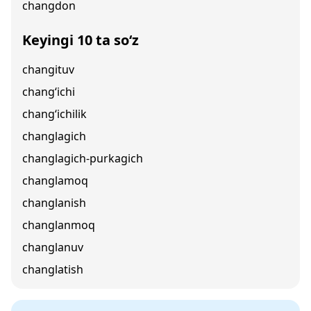
changdon
Keyingi 10 ta so‘z
changituv
chang‘ichi
chang‘ichilik
changlagich
changlagich-purkagich
changlamoq
changlanish
changlanmoq
changlanuv
changlatish