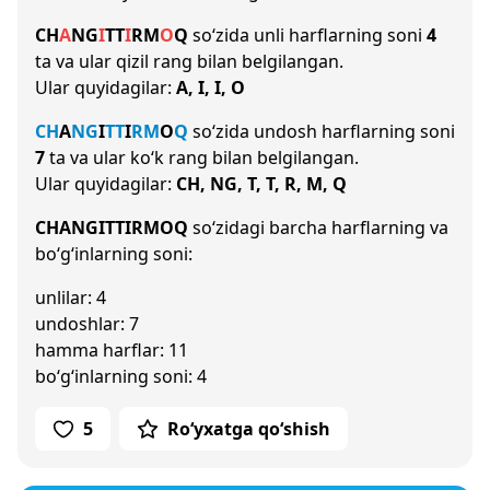
CH
A
NG
I
T
T
I
R
M
O
Q
so‘zida unli harflarning soni
4
ta va ular qizil rang bilan belgilangan.
Ular quyidagilar:
A, I, I, O
CH
A
NG
I
T
T
I
R
M
O
Q
so‘zida undosh harflarning soni
7
ta va ular ko‘k rang bilan belgilangan.
Ular quyidagilar:
CH, NG, T, T, R, M, Q
CHANGITTIRMOQ
so‘zidagi barcha harflarning va
bo‘g‘inlarning soni:
unlilar: 4
undoshlar: 7
hamma harflar: 11
bo‘g‘inlarning soni: 4
5
Ro‘yxatga qo‘shish