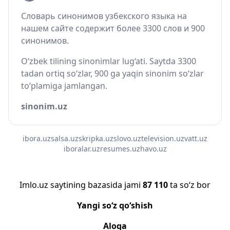
Словарь синонимов узбекского языка на
нашем сайте содержит более 3300 слов и 900
синонимов.
O‘zbek tilining sinonimlar lug‘ati. Saytda 3300
tadan ortiq so‘zlar, 900 ga yaqin sinonim so‘zlar
to‘plamiga jamlangan.
sinonim.uz
ibora.uz
salsa.uz
skripka.uz
slovo.uz
television.uz
vatt.uz
iboralar.uz
resumes.uz
havo.uz
Imlo.uz saytining bazasida jami
87 110
ta so‘z bor
Yangi so‘z qo‘shish
Aloqa