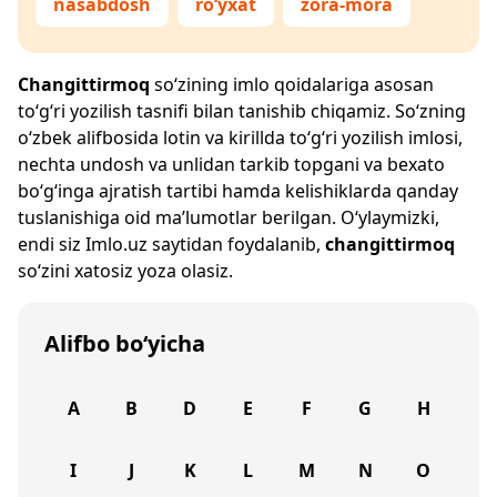
nasabdosh
ro‘yxat
zora-mora
Changittirmoq
so‘zining imlo qoidalariga asosan
to‘g‘ri yozilish tasnifi bilan tanishib chiqamiz. So‘zning
o‘zbek alifbosida lotin va kirillda to‘g‘ri yozilish imlosi,
nechta undosh va unlidan tarkib topgani va bexato
bo‘g‘inga ajratish tartibi hamda kelishiklarda qanday
tuslanishiga oid ma’lumotlar berilgan. O‘ylaymizki,
endi siz
Imlo.uz
saytidan foydalanib,
changittirmoq
so‘zini xatosiz yoza olasiz.
Alifbo bo‘yicha
A
B
D
E
F
G
H
I
J
K
L
M
N
O