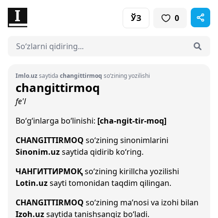
ЎЗ
0
Imlo.uz
saytida
changittirmoq
so‘zining yozilishi
changittirmoq
fe'l
Bo‘g‘inlarga bo‘linishi:
[cha-ngit-tir-moq]
CHANGITTIRMOQ
so‘zining sinonimlarini
Sinonim.uz
saytida qidirib ko‘ring.
ЧАНГИТТИРМОҚ
so‘zining kirillcha yozilishi
Lotin.uz
sayti tomonidan taqdim qilingan.
CHANGITTIRMOQ
so‘zining ma’nosi va izohi bilan
Izoh.uz
saytida tanishsangiz bo‘ladi.