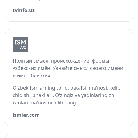
tvinfo.uz
Полный смысл, происхождение, формы
узбекских имён. Узнайте смысл своего имени
и имён близких.
O‘zbek Ismlarning to‘liq, batafsil ma’nosi, kelib
chiqishi, shakllari. O‘zingiz va yaqinlaringizni
ismlari ma’nosini bilib oling.
ismlar.com