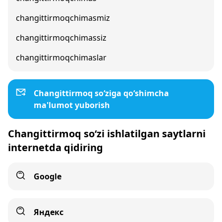
changittirmoqchimasmiz
changittirmoqchimassiz
changittirmoqchimaslar
Changittirmoq so‘ziga qo‘shimcha
ma'lumot yuborish
Changittirmoq so‘zi ishlatilgan saytlarni
internetda qidiring
Google
Яндекс