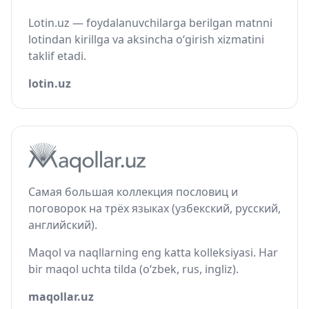
Lotin.uz — foydalanuvchilarga berilgan matnni
lotindan kirillga va aksincha o‘girish xizmatini
taklif etadi.
lotin.uz
Самая большая коллекция пословиц и
поговорок на трёх языках (узбекский, русский,
английский).
Maqol va naqllarning eng katta kolleksiyasi. Har
bir maqol uchta tilda (o‘zbek, rus, ingliz).
maqollar.uz