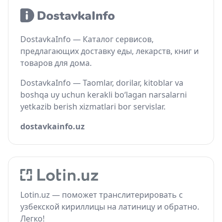
DostavkaInfo — Каталог сервисов,
предлагающих доставку еды, лекарств, книг и
товаров для дома.
DostavkaInfo — Taomlar, dorilar, kitoblar va
boshqa uy uchun kerakli bo‘lagan narsalarni
yetkazib berish xizmatlari bor servislar.
dostavkainfo.uz
Lotin.uz — поможет транслитерировать с
узбекской кириллицы на латиницу и обратно.
Легко!