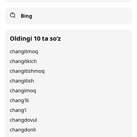
Bing
Oldingi 10 ta so‘z
changitmoq
changitkich
changitishmoq
changitish
changimoq
chang‘ili
chang‘i
changdovul
changdonli