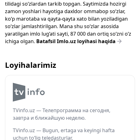
tilidagi so‘zlardan tarkib topgan. Saytimizda hozirgi
zamon yoshlari hayotiga daxldor ommabop so‘zlar,
ko‘p marotaba va qayta-qayta xato bilan yoziladigan
so‘zlar jamlashtirilgan. Mana shu so‘zlar asosida
yaratilgan imlo lug‘ati sayti, 87 000 dan ortiq so‘zni o‘z
ichiga olgan.
Batafsil Imlo.uz loyihasi haqida
Loyihalarimiz
TVinfo.uz — Телепрограмма на сегодня,
завтра и ближайшую неделю.
TVinfo.uz — Bugun, ertaga va keyingi hafta
uchun to‘liq teledasturlar.