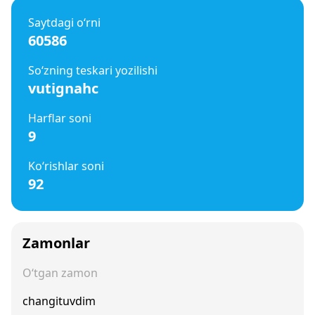
Saytdagi o‘rni
60586
So‘zning teskari yozilishi
vutignahc
Harflar soni
9
Ko‘rishlar soni
92
Zamonlar
O‘tgan zamon
changituvdim