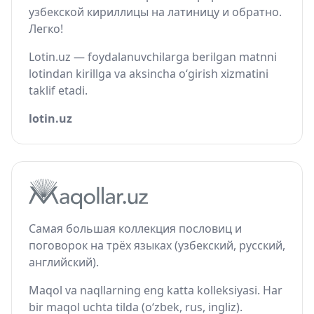
узбекской кириллицы на латиницу и обратно.
Легко!
Lotin.uz — foydalanuvchilarga berilgan matnni
lotindan kirillga va aksincha o‘girish xizmatini
taklif etadi.
lotin.uz
Самая большая коллекция пословиц и
поговорок на трёх языках (узбекский, русский,
английский).
Maqol va naqllarning eng katta kolleksiyasi. Har
bir maqol uchta tilda (o‘zbek, rus, ingliz).