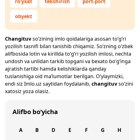
ro‘yxat
tekshirish
port-port
obyekt
Changituv
so‘zining imlo qoidalariga asosan to‘g‘ri
yozilish tasnifi bilan tanishib chiqamiz. So‘zning o‘zbek
alifbosida lotin va kirillda to‘g‘ri yozilish imlosi, nechta
undosh va unlidan tarkib topgani va bexato bo‘g‘inga
ajratish tartibi hamda kelishiklarda qanday
tuslanishiga oid ma’lumotlar berilgan. O‘ylaymizki,
endi siz
Imlo.uz
saytidan foydalanib,
changituv
so‘zini
xatosiz yoza olasiz.
Alifbo bo‘yicha
A
B
D
E
F
G
H