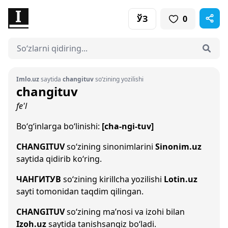
ЎЗ
0
Imlo.uz
saytida
changituv
so‘zining yozilishi
changituv
fe'l
Bo‘g‘inlarga bo‘linishi:
[cha-ngi-tuv]
CHANGITUV
so‘zining sinonimlarini
Sinonim.uz
saytida qidirib ko‘ring.
ЧАНГИТУВ
so‘zining kirillcha yozilishi
Lotin.uz
sayti tomonidan taqdim qilingan.
CHANGITUV
so‘zining ma’nosi va izohi bilan
Izoh.uz
saytida tanishsangiz bo‘ladi.