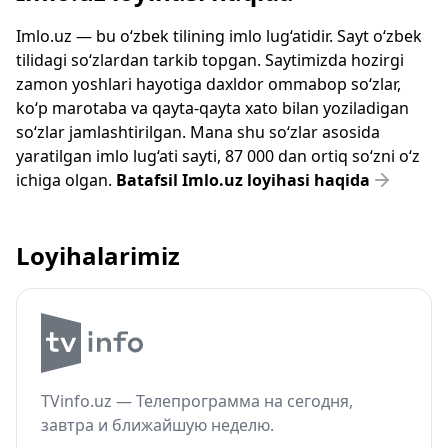
Imlo.uz — bu o‘zbek tilining imlo lug‘atidir. Sayt o‘zbek
tilidagi so‘zlardan tarkib topgan. Saytimizda hozirgi
zamon yoshlari hayotiga daxldor ommabop so‘zlar,
ko‘p marotaba va qayta-qayta xato bilan yoziladigan
so‘zlar jamlashtirilgan. Mana shu so‘zlar asosida
yaratilgan imlo lug‘ati sayti, 87 000 dan ortiq so‘zni o‘z
ichiga olgan.
Batafsil Imlo.uz loyihasi haqida
Loyihalarimiz
TVinfo.uz — Телепрограмма на сегодня,
завтра и ближайшую неделю.