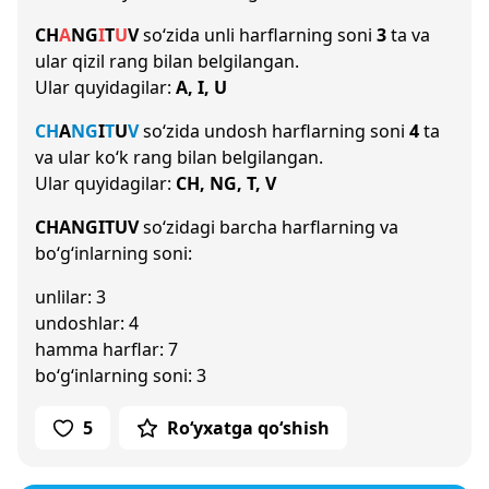
CH
A
NG
I
T
U
V
so‘zida unli harflarning soni
3
ta va
ular qizil rang bilan belgilangan.
Ular quyidagilar:
A, I, U
CH
A
NG
I
T
U
V
so‘zida undosh harflarning soni
4
ta
va ular ko‘k rang bilan belgilangan.
Ular quyidagilar:
CH, NG, T, V
CHANGITUV
so‘zidagi barcha harflarning va
bo‘g‘inlarning soni:
unlilar: 3
undoshlar: 4
hamma harflar: 7
bo‘g‘inlarning soni: 3
5
Ro‘yxatga qo‘shish