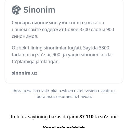
Словарь синонимов узбекского языка на
нашем сайте содержит более 3300 слов и 900
синонимов.
O‘zbek tilining sinonimlar lug‘ati. Saytda 3300
tadan ortiq so‘zlar, 900 ga yaqin sinonim so‘zlar
to‘plamiga jamlangan.
sinonim.uz
ibora.uz
salsa.uz
skripka.uz
slovo.uz
television.uz
vatt.uz
iboralar.uz
resumes.uz
havo.uz
Imlo.uz saytining bazasida jami
87 110
ta so‘z bor
Yangi so‘z qo‘shish