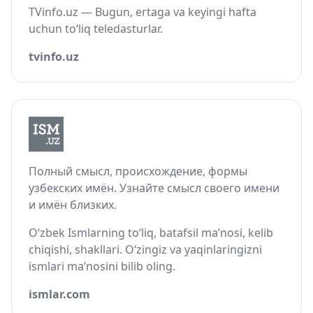
TVinfo.uz — Bugun, ertaga va keyingi hafta
uchun to‘liq teledasturlar.
tvinfo.uz
Полный смысл, происхождение, формы
узбекских имён. Узнайте смысл своего имени
и имён близких.
O‘zbek Ismlarning to‘liq, batafsil ma’nosi, kelib
chiqishi, shakllari. O‘zingiz va yaqinlaringizni
ismlari ma’nosini bilib oling.
ismlar.com