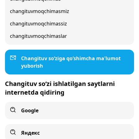
changituvmoqchimasmiz
changituvmoqchimassiz
changituvmoqchimaslar
Changituv so‘ziga qo‘shimcha ma'lumot
yuborish
Changituv so‘zi ishlatilgan saytlarni
internetda qidiring
Google
Яндекс