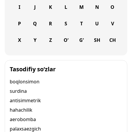
I
J
K
L
M
N
O
P
Q
R
S
T
U
V
X
Y
Z
O‘
G‘
SH
CH
Tasodifiy so‘zlar
boqlonsimon
surdina
antisimmetrik
hahachilik
aerobomba
palaxsaezgich