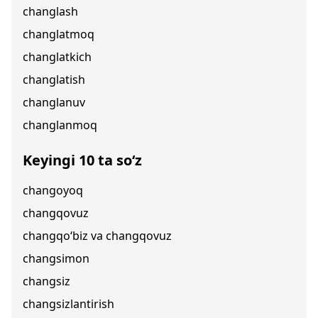
changlash
changlatmoq
changlatkich
changlatish
changlanuv
changlanmoq
Keyingi 10 ta so‘z
changoyoq
changqovuz
changqo‘biz va changqovuz
changsimon
changsiz
changsizlantirish