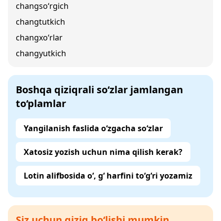
changso‘rgich
changtutkich
changxo‘rlar
changyutkich
Boshqa qiziqrali so‘zlar jamlangan
to‘plamlar
Yangilanish faslida o‘zgacha so‘zlar
Xatosiz yozish uchun nima qilish kerak?
Lotin alifbosida o‘, g‘ harfini to‘g‘ri yozamiz
Siz uchun qiziq bo‘lishi mumkin