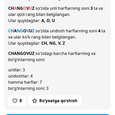
CH
A
NG
O
V
U
Z
so‘zida unli harflarning soni
3
ta va
ular qizil rang bilan belgilangan.
Ular quyidagilar:
A, O, U
CH
A
NG
O
V
U
Z
so‘zida undosh harflarning soni
4
ta
va ular ko‘k rang bilan belgilangan.
Ular quyidagilar:
CH, NG, V, Z
CHANGOVUZ
so‘zidagi barcha harflarning va
bo‘g‘inlarning soni:
unlilar: 3
undoshlar: 4
hamma harflar: 7
bo‘g‘inlarning soni: 3
8
Ro‘yxatga qo‘shish