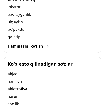
lokator
baqrayganlik
ulg‘ayish
po‘pakdor
golotip
Hammasini ko‘rish
Ko‘p xato qilinadigan so‘zlar
abjaq
hamroh
abiotrofiya
harom
sog‘lik