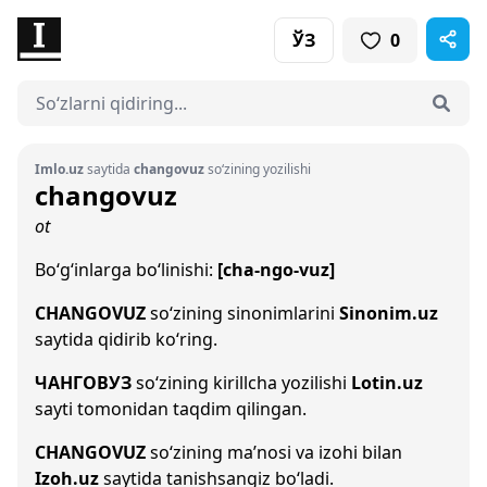
ЎЗ
0
Imlo.uz
saytida
changovuz
so‘zining yozilishi
changovuz
ot
Bo‘g‘inlarga bo‘linishi:
[cha-ngo-vuz]
CHANGOVUZ
so‘zining sinonimlarini
Sinonim.uz
saytida qidirib ko‘ring.
ЧАНГОВУЗ
so‘zining kirillcha yozilishi
Lotin.uz
sayti tomonidan taqdim qilingan.
CHANGOVUZ
so‘zining ma’nosi va izohi bilan
Izoh.uz
saytida tanishsangiz bo‘ladi.