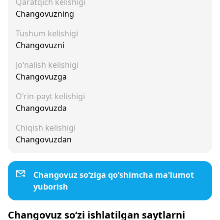
Qaratqich kelishigi
Changovuzning
Tushum kelishigi
Changovuzni
Jo‘nalish kelishigi
Changovuzga
O‘rin-payt kelishigi
Changovuzda
Chiqish kelishigi
Changovuzdan
Changovuz so‘ziga qo‘shimcha ma'lumot
yuborish
Changovuz so‘zi ishlatilgan saytlarni