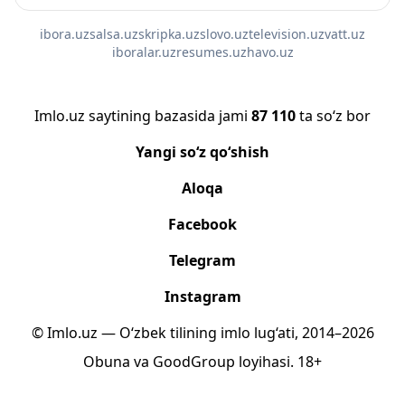
ibora.uz
salsa.uz
skripka.uz
slovo.uz
television.uz
vatt.uz
iboralar.uz
resumes.uz
havo.uz
Imlo.uz saytining bazasida jami
87 110
ta so‘z bor
Yangi so‘z qo‘shish
Aloqa
Facebook
Telegram
Instagram
© Imlo.uz — O‘zbek tilining imlo lug‘ati, 2014–2026
Obuna
va
GoodGroup
loyihasi.
18+