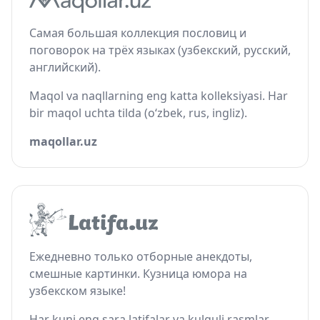
Самая большая коллекция пословиц и
поговорок на трёх языках (узбекский, русский,
английский).
Maqol va naqllarning eng katta kolleksiyasi. Har
bir maqol uchta tilda (o‘zbek, rus, ingliz).
maqollar.uz
Ежедневно только отборные анекдоты,
смешные картинки. Кузница юмора на
узбекском языке!
Har kuni eng sara latifalar va kulguli rasmlar.