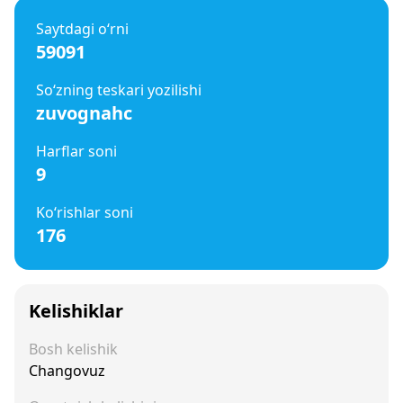
Saytdagi o‘rni
59091
So‘zning teskari yozilishi
zuvognahc
Harflar soni
9
Ko‘rishlar soni
176
Kelishiklar
Bosh kelishik
Changovuz