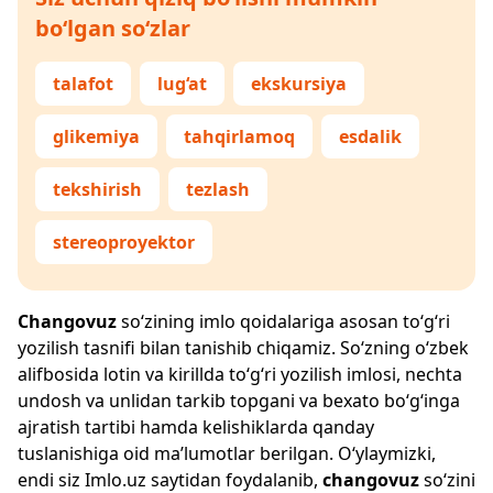
bo‘lgan so‘zlar
talafot
lug‘at
ekskursiya
glikemiya
tahqirlamoq
esdalik
tekshirish
tezlash
stereoproyektor
Changovuz
so‘zining imlo qoidalariga asosan to‘g‘ri
yozilish tasnifi bilan tanishib chiqamiz. So‘zning o‘zbek
alifbosida lotin va kirillda to‘g‘ri yozilish imlosi, nechta
undosh va unlidan tarkib topgani va bexato bo‘g‘inga
ajratish tartibi hamda kelishiklarda qanday
tuslanishiga oid ma’lumotlar berilgan. O‘ylaymizki,
endi siz
Imlo.uz
saytidan foydalanib,
changovuz
so‘zini