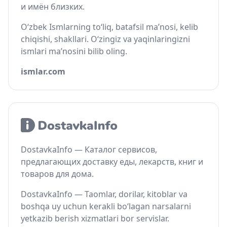
и имён близких.
O‘zbek Ismlarning to‘liq, batafsil ma’nosi, kelib
chiqishi, shakllari. O‘zingiz va yaqinlaringizni
ismlari ma’nosini bilib oling.
ismlar.com
DostavkaInfo — Каталог сервисов,
предлагающих доставку еды, лекарств, книг и
товаров для дома.
DostavkaInfo — Taomlar, dorilar, kitoblar va
boshqa uy uchun kerakli bo‘lagan narsalarni
yetkazib berish xizmatlari bor servislar.