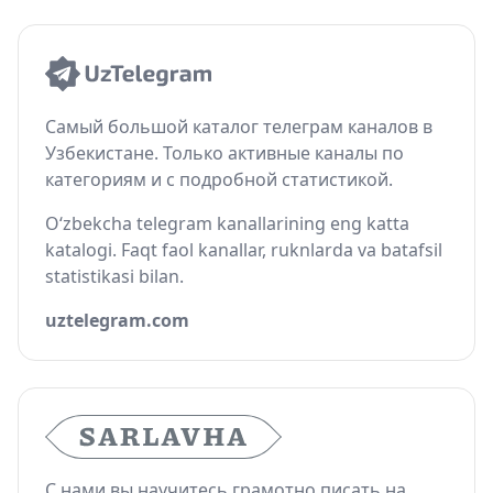
Самый большой каталог телеграм каналов в
Узбекистане. Только активные каналы по
категориям и с подробной статистикой.
O‘zbekcha telegram kanallarining eng katta
katalogi. Faqt faol kanallar, ruknlarda va batafsil
statistikasi bilan.
uztelegram.com
С нами вы научитесь грамотно писать на