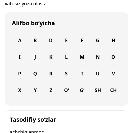
xatosiz yoza olasiz.
Alifbo bo‘yicha
A
B
D
E
F
G
H
I
J
K
L
M
N
O
P
Q
R
S
T
U
V
X
Y
Z
O‘
G‘
SH
CH
Tasodifiy so‘zlar
achchiqlanmoq