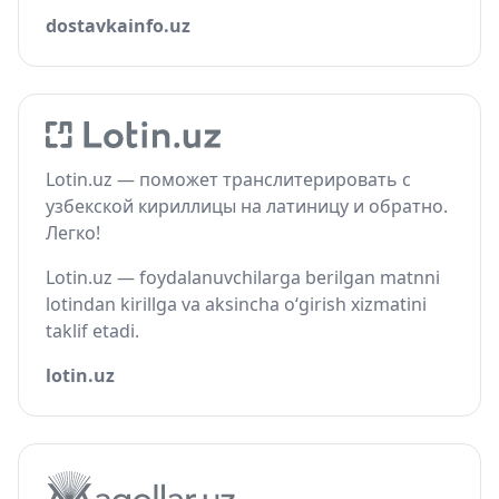
dostavkainfo.uz
Lotin.uz — поможет транслитерировать с
узбекской кириллицы на латиницу и обратно.
Легко!
Lotin.uz — foydalanuvchilarga berilgan matnni
lotindan kirillga va aksincha o‘girish xizmatini
taklif etadi.
lotin.uz