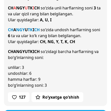
CH
A
NG
Y
U
T
K
I
CH
so‘zida unli harflarning soni
3
ta
va ular qizil rang bilan belgilangan.
Ular quyidagilar:
A, U, I
CH
A
NG
Y
U
T
K
I
CH
so‘zida undosh harflarning soni
6
ta va ular ko‘k rang bilan belgilangan.
Ular quyidagilar:
CH, NG, Y, T, K, CH
CHANGYUTKICH
so‘zidagi barcha harflarning va
bo‘g‘inlarning soni:
unlilar: 3
undoshlar: 6
hamma harflar: 9
bo‘g‘inlarning soni: 3
127
Ro‘yxatga qo‘shish