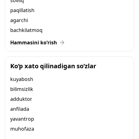
sovliq
paqillatish
agarchi
bachkilatmoq
Hammasini ko‘rish
Ko‘p xato qilinadigan so‘zlar
kuyabosh
bilimsizlik
adduktor
anfilada
yavantrop
muhofaza