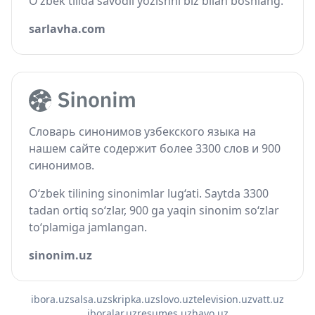
O‘zbek tilida savodli yozishni biz bilan boshlang.
sarlavha.com
Словарь синонимов узбекского языка на
нашем сайте содержит более 3300 слов и 900
синонимов.
O‘zbek tilining sinonimlar lug‘ati. Saytda 3300
tadan ortiq so‘zlar, 900 ga yaqin sinonim so‘zlar
to‘plamiga jamlangan.
sinonim.uz
ibora.uz
salsa.uz
skripka.uz
slovo.uz
television.uz
vatt.uz
iboralar.uz
resumes.uz
havo.uz