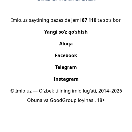
Imlo.uz saytining bazasida jami
87 110
ta so‘z bor
Yangi so‘z qo‘shish
Aloqa
Facebook
Telegram
Instagram
© Imlo.uz — O‘zbek tilining imlo lug‘ati, 2014–2026
Obuna
va
GoodGroup
loyihasi.
18+