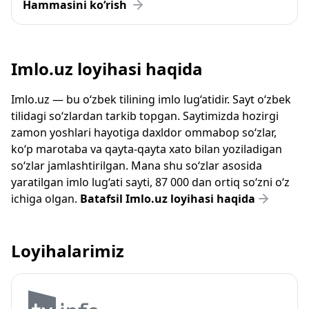
Hammasini ko‘rish
Imlo.uz loyihasi haqida
Imlo.uz — bu o‘zbek tilining imlo lug‘atidir. Sayt o‘zbek
tilidagi so‘zlardan tarkib topgan. Saytimizda hozirgi
zamon yoshlari hayotiga daxldor ommabop so‘zlar,
ko‘p marotaba va qayta-qayta xato bilan yoziladigan
so‘zlar jamlashtirilgan. Mana shu so‘zlar asosida
yaratilgan imlo lug‘ati sayti, 87 000 dan ortiq so‘zni o‘z
ichiga olgan.
Batafsil Imlo.uz loyihasi haqida
Loyihalarimiz