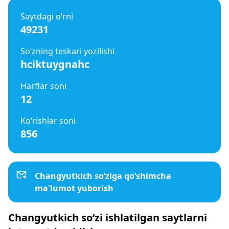
Saytdagi o‘rni
49231
So‘zning teskari yozilishi
hciktuygnahc
Harflar soni
12
Ko‘rishlar soni
856
Changyutkich so‘ziga qo‘shimcha
ma'lumot yuborish
Changyutkich so‘zi ishlatilgan saytlarni