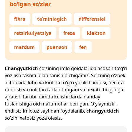
bo‘lgan so‘zlar
fibra
ta’minlagich
differensial
retsirkulyatsiya
freza
klakson
mardum
puanson
fen
Changyutkich
so‘zining imlo qoidalariga asosan to‘g‘ri
yozilish tasnifi bilan tanishib chiqamiz. So‘zning o‘zbek
alifbosida lotin va kirillda to‘g‘ri yozilish imlosi, nechta
undosh va unlidan tarkib topgani va bexato bo‘g‘inga
ajratish tartibi hamda kelishiklarda qanday
tuslanishiga oid ma’lumotlar berilgan. O‘ylaymizki,
endi siz
Imlo.uz
saytidan foydalanib,
changyutkich
so‘zini xatosiz yoza olasiz.