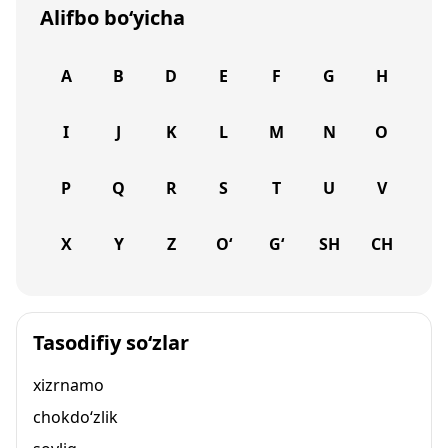
Alifbo bo‘yicha
A
B
D
E
F
G
H
I
J
K
L
M
N
O
P
Q
R
S
T
U
V
X
Y
Z
O‘
G‘
SH
CH
Tasodifiy so‘zlar
xizrnamo
chokdo‘zlik