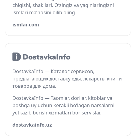
chiqishi, shakllari. O‘zingiz va yaqinlaringizni
ismlari ma’nosini bilib oling.
ismlar.com
DostavkaInfo — Каталог сервисов,
предлагающих доставку еды, лекарств, книг и
товаров для дома.
DostavkaInfo — Taomlar, dorilar, kitoblar va
boshqa uy uchun kerakli bo‘lagan narsalarni
yetkazib berish xizmatlari bor servislar.
dostavkainfo.uz