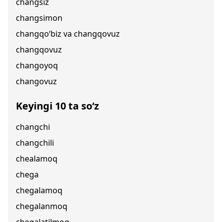
changsiz
changsimon
changqo‘biz va changqovuz
changqovuz
changoyoq
changovuz
Keyingi 10 ta so‘z
changchi
changchili
chealamoq
chega
chegalamoq
chegalanmoq