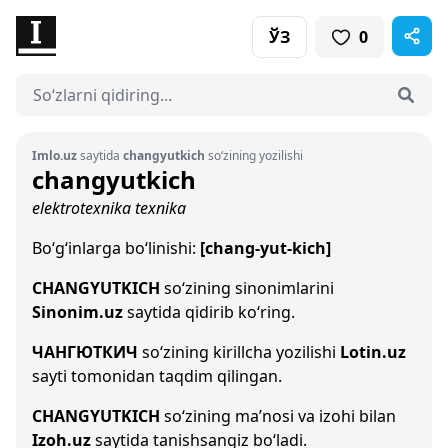
ЎЗ
0
Imlo.uz
saytida
changyutkich
so‘zining yozilishi
changyutkich
elektrotexnika
texnika
Bo‘g‘inlarga bo‘linishi:
[chang-yut-kich]
CHANGYUTKICH
so‘zining sinonimlarini
Sinonim.uz
saytida qidirib ko‘ring.
ЧАНГЮТКИЧ
so‘zining kirillcha yozilishi
Lotin.uz
sayti tomonidan taqdim qilingan.
CHANGYUTKICH
so‘zining ma’nosi va izohi bilan
Izoh.uz
saytida tanishsangiz bo‘ladi.