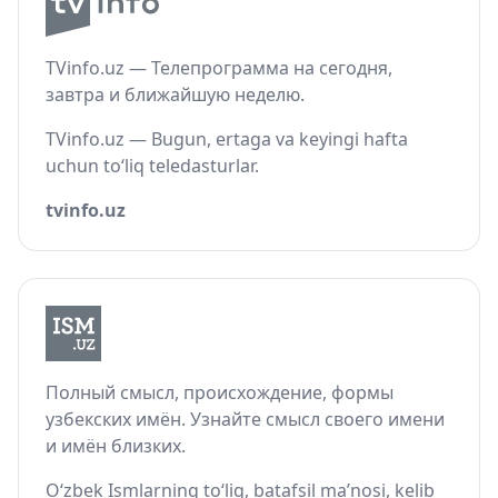
TVinfo.uz — Телепрограмма на сегодня,
завтра и ближайшую неделю.
TVinfo.uz — Bugun, ertaga va keyingi hafta
uchun to‘liq teledasturlar.
tvinfo.uz
Полный смысл, происхождение, формы
узбекских имён. Узнайте смысл своего имени
и имён близких.
O‘zbek Ismlarning to‘liq, batafsil ma’nosi, kelib