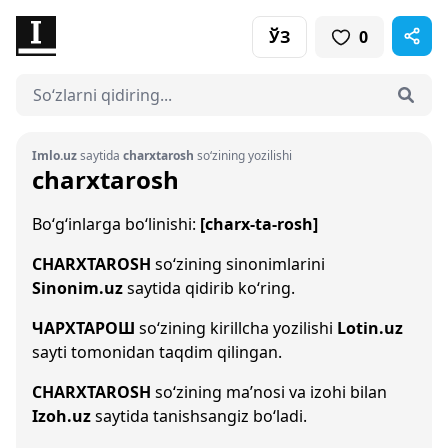
ЎЗ
0
Imlo.uz
saytida
charxtarosh
so‘zining yozilishi
charxtarosh
Bo‘g‘inlarga bo‘linishi:
[charx-ta-rosh]
CHARXTAROSH
so‘zining sinonimlarini
Sinonim.uz
saytida qidirib ko‘ring.
ЧАРХТАРОШ
so‘zining kirillcha yozilishi
Lotin.uz
sayti tomonidan taqdim qilingan.
CHARXTAROSH
so‘zining ma’nosi va izohi bilan
Izoh.uz
saytida tanishsangiz bo‘ladi.