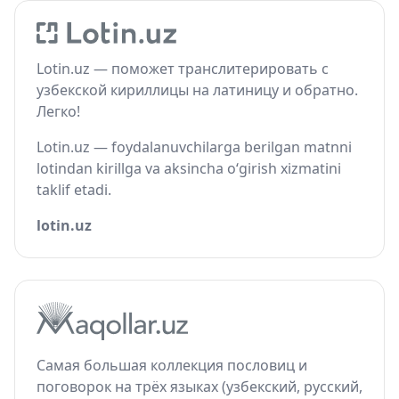
Lotin.uz — поможет транслитерировать с
узбекской кириллицы на латиницу и обратно.
Легко!
Lotin.uz — foydalanuvchilarga berilgan matnni
lotindan kirillga va aksincha o‘girish xizmatini
taklif etadi.
lotin.uz
Самая большая коллекция пословиц и
поговорок на трёх языках (узбекский, русский,