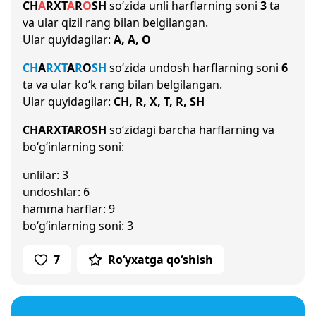
CH
A
R
X
T
A
R
O
SH
so‘zida unli harflarning soni
3
ta
va ular qizil rang bilan belgilangan.
Ular quyidagilar:
A, A, O
CH
A
R
X
T
A
R
O
SH
so‘zida undosh harflarning soni
6
ta va ular ko‘k rang bilan belgilangan.
Ular quyidagilar:
CH, R, X, T, R, SH
CHARXTAROSH
so‘zidagi barcha harflarning va
bo‘g‘inlarning soni:
unlilar: 3
undoshlar: 6
hamma harflar: 9
bo‘g‘inlarning soni: 3
7
Ro‘yxatga qo‘shish