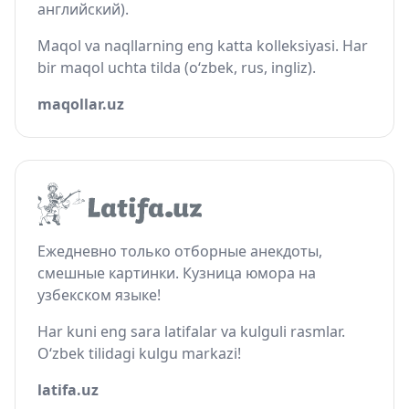
английский).
Maqol va naqllarning eng katta kolleksiyasi. Har
bir maqol uchta tilda (o‘zbek, rus, ingliz).
maqollar.uz
Ежедневно только отборные анекдоты,
смешные картинки. Кузница юмора на
узбекском языке!
Har kuni eng sara latifalar va kulguli rasmlar.
O‘zbek tilidagi kulgu markazi!
latifa.uz