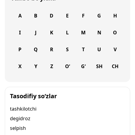
A
B
D
E
F
G
H
I
J
K
L
M
N
O
P
Q
R
S
T
U
V
X
Y
Z
O‘
G‘
SH
CH
Tasodifiy so‘zlar
tashkilotchi
degidroz
selpish