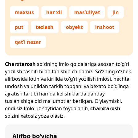
maxsus
har xil
mas’uliyat
jin
put
tezlash
obyekt
inshoot
qat’i nazar
Charxtarosh
so‘zining imlo qoidalariga asosan to‘g‘ri
yozilish tasnifi bilan tanishib chiqamiz. So‘zning o‘zbek
alifbosida lotin va kirillda to‘g‘ri yozilish imlosi, nechta
undosh va unlidan tarkib topgani va bexato bo‘g‘inga
ajratish tartibi hamda kelishiklarda qanday
tuslanishiga oid ma’lumotlar berilgan. O‘ylaymizki,
endi siz
Imlo.uz
saytidan foydalanib,
charxtarosh
so‘zini xatosiz yoza olasiz.
Alifbo bo‘yicha