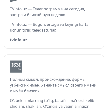
TVinfo.uz — Телепрограмма на сегодня,
завтра и ближайшую неделю.
TVinfo.uz — Bugun, ertaga va keyingi hafta
uchun to‘liq teledasturlar.
tvinfo.uz
Полный смысл, происхождение, формы
узбекских имён. Узнайте смысл своего имени
и имён близких.
O‘zbek Ismlarning to‘liq, batafsil ma’nosi, kelib
chiqishi, shakllari. O‘zingiz va yaqinlaringizni