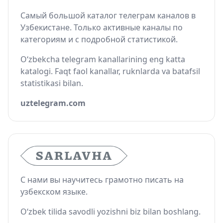
Самый большой каталог телеграм каналов в
Узбекистане. Только активные каналы по
категориям и с подробной статистикой.
O‘zbekcha telegram kanallarining eng katta
katalogi. Faqt faol kanallar, ruknlarda va batafsil
statistikasi bilan.
uztelegram.com
С нами вы научитесь грамотно писать на
узбекском языке.
O‘zbek tilida savodli yozishni biz bilan boshlang.