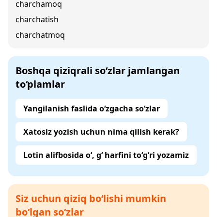
charchamoq
charchatish
charchatmoq
Boshqa qiziqrali so‘zlar jamlangan
to‘plamlar
Yangilanish faslida o‘zgacha so‘zlar
Xatosiz yozish uchun nima qilish kerak?
Lotin alifbosida o‘, g‘ harfini to‘g‘ri yozamiz
Siz uchun qiziq bo‘lishi mumkin
bo‘lgan so‘zlar