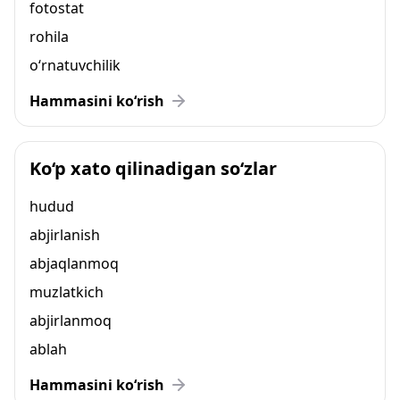
fotostat
rohila
o‘rnatuvchilik
Hammasini ko‘rish
Ko‘p xato qilinadigan so‘zlar
hudud
abjirlanish
abjaqlanmoq
muzlatkich
abjirlanmoq
ablah
Hammasini ko‘rish