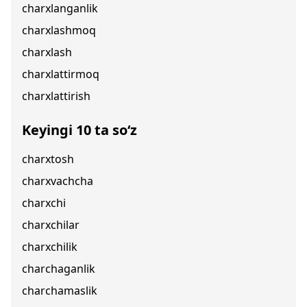
charxlanganlik
charxlashmoq
charxlash
charxlattirmoq
charxlattirish
Keyingi 10 ta so‘z
charxtosh
charxvachcha
charxchi
charxchilar
charxchilik
charchaganlik
charchamaslik