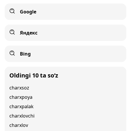
Google
Яндекс
Bing
Oldingi 10 ta so‘z
charxsoz
charxpoya
charxpalak
charxlovchi
charxlov