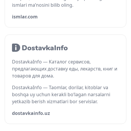
ismlari ma’nosini bilib oling.
ismlar.com
DostavkaInfo — Каталог сервисов,
предлагающих доставку еды, лекарств, книг и
товаров для дома.
DostavkaInfo — Taomlar, dorilar, kitoblar va
boshqa uy uchun kerakli bo‘lagan narsalarni
yetkazib berish xizmatlari bor servislar.
dostavkainfo.uz