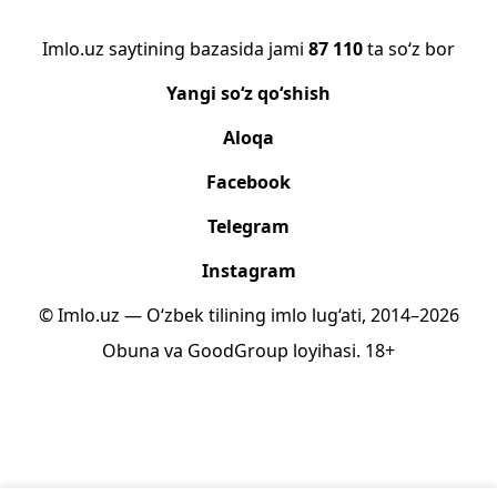
Imlo.uz saytining bazasida jami
87 110
ta so‘z bor
Yangi so‘z qo‘shish
Aloqa
Facebook
Telegram
Instagram
© Imlo.uz — O‘zbek tilining imlo lug‘ati, 2014–2026
Obuna
va
GoodGroup
loyihasi.
18+