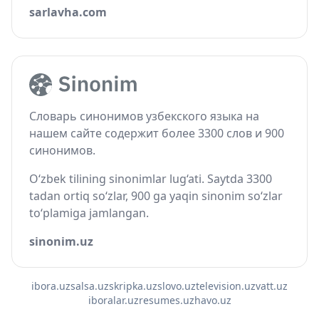
sarlavha.com
Словарь синонимов узбекского языка на
нашем сайте содержит более 3300 слов и 900
синонимов.
O‘zbek tilining sinonimlar lug‘ati. Saytda 3300
tadan ortiq so‘zlar, 900 ga yaqin sinonim so‘zlar
to‘plamiga jamlangan.
sinonim.uz
ibora.uz
salsa.uz
skripka.uz
slovo.uz
television.uz
vatt.uz
iboralar.uz
resumes.uz
havo.uz