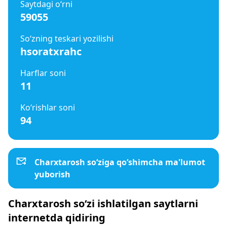
Saytdagi o‘rni
59055
So‘zning teskari yozilishi
hsoratxrahc
Harflar soni
11
Ko‘rishlar soni
94
Charxtarosh so‘ziga qo‘shimcha ma'lumot
yuborish
Charxtarosh so‘zi ishlatilgan saytlarni
internetda qidiring