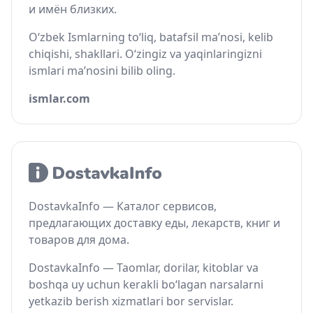
и имён близких.
O‘zbek Ismlarning to‘liq, batafsil ma’nosi, kelib
chiqishi, shakllari. O‘zingiz va yaqinlaringizni
ismlari ma’nosini bilib oling.
ismlar.com
DostavkaInfo — Каталог сервисов,
предлагающих доставку еды, лекарств, книг и
товаров для дома.
DostavkaInfo — Taomlar, dorilar, kitoblar va
boshqa uy uchun kerakli bo‘lagan narsalarni
yetkazib berish xizmatlari bor servislar.