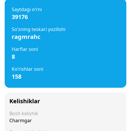
Saytdagi o‘rni
39176
So‘zning teskari yozilishi
ragmrahc
Harflar soni
8
Ko‘rishlar soni
158
Kelishiklar
Bosh kelishik
Charmgar