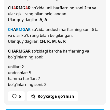
CH
A
R
M
G
A
R
so‘zida unli harflarning soni
2
ta va
ular qizil rang bilan belgilangan.
Ular quyidagilar:
A, A
CH
A
R
M
G
A
R
so‘zida undosh harflarning soni
5
ta
va ular ko‘k rang bilan belgilangan.
Ular quyidagilar:
CH, R, M, G, R
CHARMGAR
so‘zidagi barcha harflarning va
bo‘g‘inlarning soni:
unlilar: 2
undoshlar: 5
hamma harflar: 7
bo‘g‘inlarning soni: 2
6
Ro‘yxatga qo‘shish