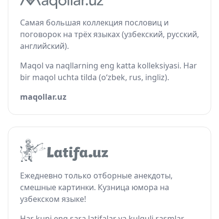
Самая большая коллекция пословиц и
поговорок на трёх языках (узбекский, русский,
английский).
Maqol va naqllarning eng katta kolleksiyasi. Har
bir maqol uchta tilda (o‘zbek, rus, ingliz).
maqollar.uz
Ежедневно только отборные анекдоты,
смешные картинки. Кузница юмора на
узбекском языке!
Har kuni eng sara latifalar va kulguli rasmlar.