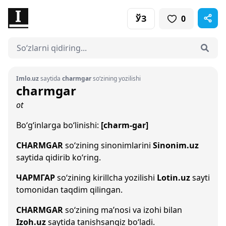
ЎЗ
0
Imlo.uz
saytida
charmgar
so‘zining yozilishi
charmgar
ot
Bo‘g‘inlarga bo‘linishi:
[charm-gar]
CHARMGAR
so‘zining sinonimlarini
Sinonim.uz
saytida qidirib ko‘ring.
ЧАРМГАР
so‘zining kirillcha yozilishi
Lotin.uz
sayti
tomonidan taqdim qilingan.
CHARMGAR
so‘zining ma’nosi va izohi bilan
Izoh.uz
saytida tanishsangiz bo‘ladi.