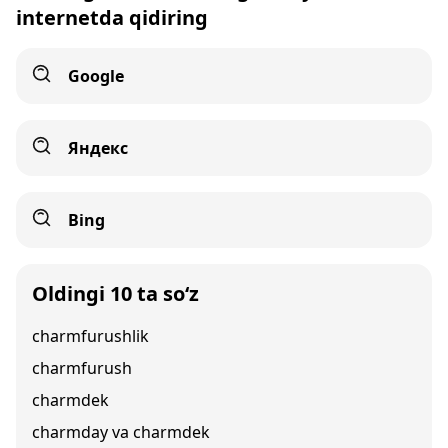
internetda qidiring
Google
Яндекс
Bing
Oldingi 10 ta so‘z
charmfurushlik
charmfurush
charmdek
charmday va charmdek