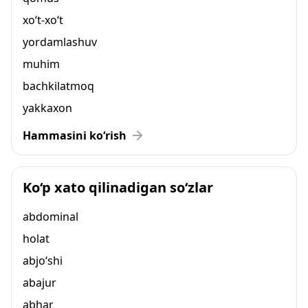
xo‘t-xo‘t
yordamlashuv
muhim
bachkilatmoq
yakkaxon
Hammasini ko‘rish
Ko‘p xato qilinadigan so‘zlar
abdominal
holat
abjo‘shi
abajur
abhar