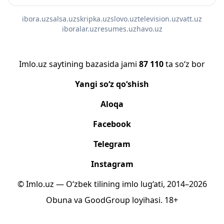
ibora.uz
salsa.uz
skripka.uz
slovo.uz
television.uz
vatt.uz
iboralar.uz
resumes.uz
havo.uz
Imlo.uz saytining bazasida jami
87 110
ta so‘z bor
Yangi so‘z qo‘shish
Aloqa
Facebook
Telegram
Instagram
© Imlo.uz — O‘zbek tilining imlo lug‘ati, 2014–2026
Obuna
va
GoodGroup
loyihasi.
18+