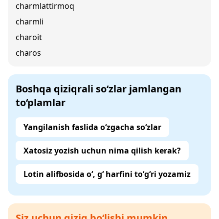
charmlattirmoq
charmli
charoit
charos
Boshqa qiziqrali so‘zlar jamlangan
to‘plamlar
Yangilanish faslida o‘zgacha so‘zlar
Xatosiz yozish uchun nima qilish kerak?
Lotin alifbosida o‘, g‘ harfini to‘g‘ri yozamiz
Siz uchun qiziq bo‘lishi mumkin