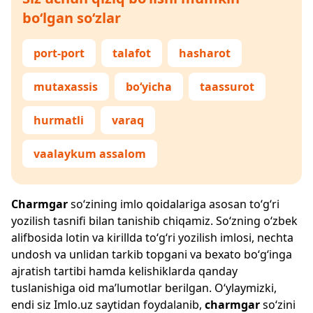
bo‘lgan so‘zlar
port-port
talafot
hasharot
mutaxassis
bo‘yicha
taassurot
hurmatli
varaq
vaalaykum assalom
Charmgar
so‘zining imlo qoidalariga asosan to‘g‘ri
yozilish tasnifi bilan tanishib chiqamiz. So‘zning o‘zbek
alifbosida lotin va kirillda to‘g‘ri yozilish imlosi, nechta
undosh va unlidan tarkib topgani va bexato bo‘g‘inga
ajratish tartibi hamda kelishiklarda qanday
tuslanishiga oid ma’lumotlar berilgan. O‘ylaymizki,
endi siz
Imlo.uz
saytidan foydalanib,
charmgar
so‘zini