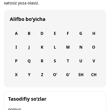
xatosiz yoza olasiz.
Alifbo bo‘yicha
A
B
D
E
F
G
H
I
J
K
L
M
N
O
P
Q
R
S
T
U
V
X
Y
Z
O‘
G‘
SH
CH
Tasodifiy so‘zlar
qomus