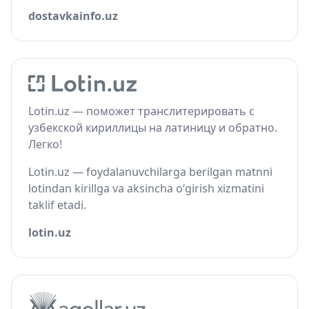
dostavkainfo.uz
Lotin.uz — поможет транслитерировать с
узбекской кириллицы на латиницу и обратно.
Легко!
Lotin.uz — foydalanuvchilarga berilgan matnni
lotindan kirillga va aksincha o‘girish xizmatini
taklif etadi.
lotin.uz