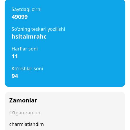
Saytdagi o‘rni
49099
So‘zning teskari yozilishi
hsitalmrahc
Harflar soni
11
Ko‘rishlar soni
94
Zamonlar
O‘tgan zamon
charmlatishdim