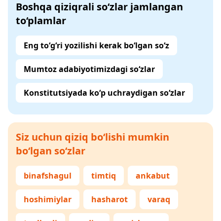
Boshqa qiziqrali so‘zlar jamlangan
to‘plamlar
Eng to‘g‘ri yozilishi kerak bo‘lgan so‘z
Mumtoz adabiyotimizdagi so‘zlar
Konstitutsiyada ko‘p uchraydigan so‘zlar
Siz uchun qiziq bo‘lishi mumkin
bo‘lgan so‘zlar
binafshagul
timtiq
ankabut
hoshimiylar
hasharot
varaq