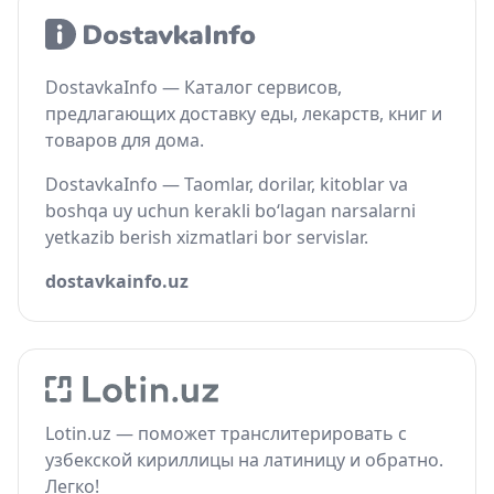
DostavkaInfo — Каталог сервисов,
предлагающих доставку еды, лекарств, книг и
товаров для дома.
DostavkaInfo — Taomlar, dorilar, kitoblar va
boshqa uy uchun kerakli bo‘lagan narsalarni
yetkazib berish xizmatlari bor servislar.
dostavkainfo.uz
Lotin.uz — поможет транслитерировать с
узбекской кириллицы на латиницу и обратно.
Легко!