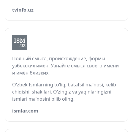
tvinfo.uz
Полный смысл, происхождение, формы
узбекских имён. Узнайте смысл своего имени
и имён близких.
O‘zbek Ismlarning to‘liq, batafsil ma’nosi, kelib
chiqishi, shakllari. O‘zingiz va yaqinlaringizni
ismlari ma’nosini bilib oling.
ismlar.com