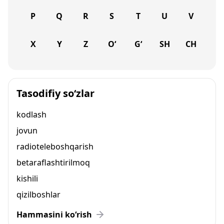
P
Q
R
S
T
U
V
X
Y
Z
O‘
G‘
SH
CH
Tasodifiy so‘zlar
kodlash
jovun
radioteleboshqarish
betaraflashtirilmoq
kishili
qizilboshlar
Hammasini ko‘rish