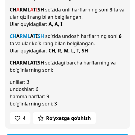
CH
A
R
M
L
A
T
I
SH
so‘zida unli harflarning soni
3
ta va
ular qizil rang bilan belgilangan.
Ular quyidagilar:
A, A, I
CH
A
R
M
L
A
T
I
SH
so‘zida undosh harflarning soni
6
ta va ular ko‘k rang bilan belgilangan.
Ular quyidagilar:
CH, R, M, L, T, SH
CHARMLATISH
so‘zidagi barcha harflarning va
bo‘g‘inlarning soni:
unlilar: 3
undoshlar: 6
hamma harflar: 9
bo‘g‘inlarning soni: 3
4
Ro‘yxatga qo‘shish