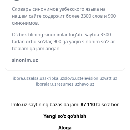
Словарь синонимов узбекского языка на
нашем сайте содержит более 3300 слов и 900
синонимов.
O‘zbek tilining sinonimlar lug‘ati. Saytda 3300
tadan ortiq so‘zlar, 900 ga yaqin sinonim so‘zlar
to‘plamiga jamlangan.
sinonim.uz
ibora.uz
salsa.uz
skripka.uz
slovo.uz
television.uz
vatt.uz
iboralar.uz
resumes.uz
havo.uz
Imlo.uz saytining bazasida jami
87 110
ta so‘z bor
Yangi so‘z qo‘shish
Aloqa