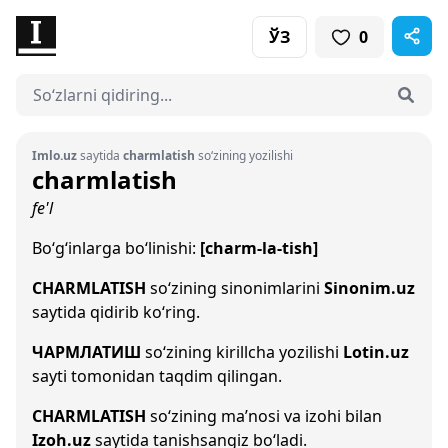
ЎЗ
0
Imlo.uz
saytida
charmlatish
so‘zining yozilishi
charmlatish
fe'l
Bo‘g‘inlarga bo‘linishi:
[charm-la-tish]
CHARMLATISH
so‘zining sinonimlarini
Sinonim.uz
saytida qidirib ko‘ring.
ЧАРМЛАТИШ
so‘zining kirillcha yozilishi
Lotin.uz
sayti tomonidan taqdim qilingan.
CHARMLATISH
so‘zining ma’nosi va izohi bilan
Izoh.uz
saytida tanishsangiz bo‘ladi.