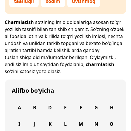
taalluqli
xodim
uvishmoq
Charmlatish
so‘zining imlo qoidalariga asosan to‘g‘ri
yozilish tasnifi bilan tanishib chiqamiz. So‘zning o‘zbek
alifbosida lotin va kirillda to‘g‘ri yozilish imlosi, nechta
undosh va unlidan tarkib topgani va bexato bo‘g‘inga
ajratish tartibi hamda kelishiklarda qanday
tuslanishiga oid ma’lumotlar berilgan. O‘ylaymizki,
endi siz
Imlo.uz
saytidan foydalanib,
charmlatish
so‘zini xatosiz yoza olasiz.
Alifbo bo‘yicha
A
B
D
E
F
G
H
I
J
K
L
M
N
O