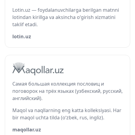
Lotin.uz — foydalanuvchilarga berilgan matnni
lotindan kirillga va aksincha o‘girish xizmatini
taklif etadi.
lotin.uz
Самая большая коллекция пословиц и
поговорок на трёх языках (узбекский, русский,
английский).
Maqol va naqllarning eng katta kolleksiyasi. Har
bir maqol uchta tilda (o‘zbek, rus, ingliz).
maqollar.uz