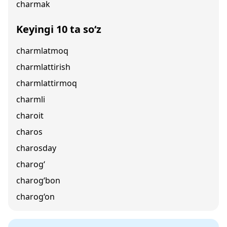
charmak
Keyingi 10 ta so‘z
charmlatmoq
charmlattirish
charmlattirmoq
charmli
charoit
charos
charosday
charog‘
charog‘bon
charog‘on