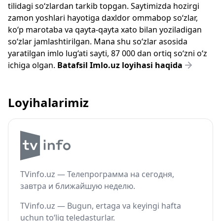
tilidagi so‘zlardan tarkib topgan. Saytimizda hozirgi
zamon yoshlari hayotiga daxldor ommabop so‘zlar,
ko‘p marotaba va qayta-qayta xato bilan yoziladigan
so‘zlar jamlashtirilgan. Mana shu so‘zlar asosida
yaratilgan imlo lug‘ati sayti, 87 000 dan ortiq so‘zni o‘z
ichiga olgan.
Batafsil Imlo.uz loyihasi haqida
Loyihalarimiz
TVinfo.uz — Телепрограмма на сегодня,
завтра и ближайшую неделю.
TVinfo.uz — Bugun, ertaga va keyingi hafta
uchun to‘liq teledasturlar.