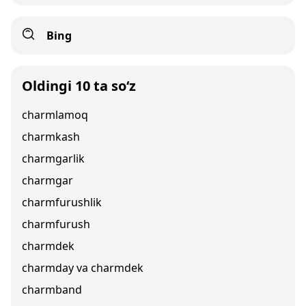
Bing
Oldingi 10 ta so‘z
charmlamoq
charmkash
charmgarlik
charmgar
charmfurushlik
charmfurush
charmdek
charmday va charmdek
charmband