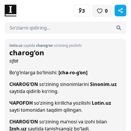
ЎЗ
0
Imlo.uz
saytida
charog‘on
so‘zining yozilishi
charog‘on
sifat
Bo‘g‘inlarga bo‘linishi:
[cha-ro-g‘on]
CHAROG‘ON
so‘zining sinonimlarini
Sinonim.uz
saytida qidirib ko‘ring.
ЧАРОҒОН
so‘zining kirillcha yozilishi
Lotin.uz
sayti tomonidan taqdim qilingan.
CHAROG‘ON
so‘zining ma’nosi va izohi bilan
Izoh.uz
saytida tanishsangiz bo‘ladi.