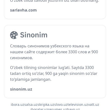
O‘zbek tilida savodli yozishni biz bilan boshlang.
sarlavha.com
Словарь синонимов узбекского языка на
нашем сайте содержит более 3300 слов и 900
синонимов.
O‘zbek tilining sinonimlar lug‘ati. Saytda 3300
tadan ortiq so‘zlar, 900 ga yaqin sinonim so‘zlar
to‘plamiga jamlangan.
sinonim.uz
ibora.uz
salsa.uz
skripka.uz
slovo.uz
television.uz
vatt.uz
iboralar.uz
resumes.uz
havo.uz