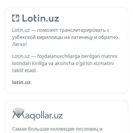
Lotin.uz — поможет транслитерировать с
узбекской кириллицы на латиницу и обратно.
Легко!
Lotin.uz — foydalanuvchilarga berilgan matnni
lotindan kirillga va aksincha o‘girish xizmatini
taklif etadi.
lotin.uz
Самая большая коллекция пословиц и