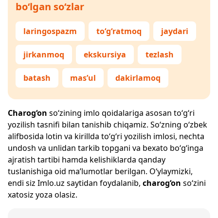
bo‘lgan so‘zlar
laringospazm
to‘g‘ratmoq
jaydari
jirkanmoq
ekskursiya
tezlash
batash
mas’ul
dakirlamoq
Charog‘on
so‘zining imlo qoidalariga asosan to‘g‘ri
yozilish tasnifi bilan tanishib chiqamiz. So‘zning o‘zbek
alifbosida lotin va kirillda to‘g‘ri yozilish imlosi, nechta
undosh va unlidan tarkib topgani va bexato bo‘g‘inga
ajratish tartibi hamda kelishiklarda qanday
tuslanishiga oid ma’lumotlar berilgan. O‘ylaymizki,
endi siz
Imlo.uz
saytidan foydalanib,
charog‘on
so‘zini
xatosiz yoza olasiz.