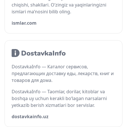
chiqishi, shakllari. O‘zingiz va yaqinlaringizni
ismlari ma’nosini bilib oling.
ismlar.com
DostavkaInfo — Каталог сервисов,
предлагающих доставку еды, лекарств, книг и
товаров для дома.
DostavkaInfo — Taomlar, dorilar, kitoblar va
boshqa uy uchun kerakli bo‘lagan narsalarni
yetkazib berish xizmatlari bor servislar.
dostavkainfo.uz