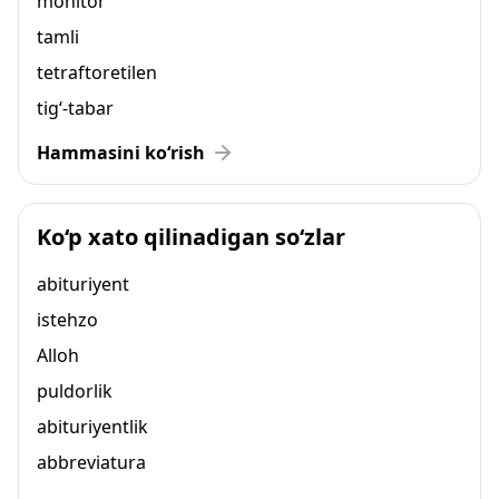
monitor
tamli
tetraftoretilen
tig‘-tabar
Hammasini ko‘rish
Ko‘p xato qilinadigan so‘zlar
abituriyent
istehzo
Alloh
puldorlik
abituriyentlik
abbreviatura