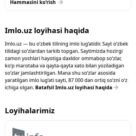
Hammasini ko‘rish
Imlo.uz loyihasi haqida
Imlo.uz — bu o‘zbek tilining imlo lug‘atidir. Sayt o‘zbek
tilidagi so‘zlardan tarkib topgan. Saytimizda hozirgi
zamon yoshlari hayotiga daxldor ommabop so‘zlar,
ko‘p marotaba va qayta-qayta xato bilan yoziladigan
so‘zlar jamlashtirilgan. Mana shu so‘zlar asosida
yaratilgan imlo lug‘ati sayti, 87 000 dan ortiq so‘zni o‘z
ichiga olgan.
Batafsil Imlo.uz loyihasi haqida
Loyihalarimiz