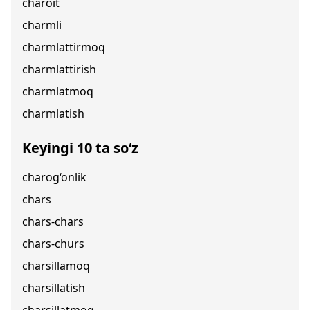
charoit
charmli
charmlattirmoq
charmlattirish
charmlatmoq
charmlatish
Keyingi 10 ta so‘z
charog‘onlik
chars
chars-chars
chars-churs
charsillamoq
charsillatish