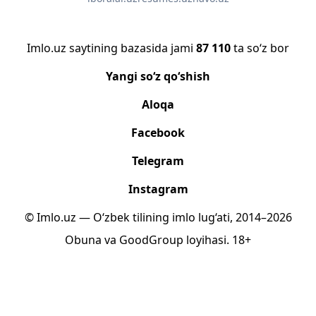
Imlo.uz saytining bazasida jami
87 110
ta so‘z bor
Yangi so‘z qo‘shish
Aloqa
Facebook
Telegram
Instagram
© Imlo.uz — O‘zbek tilining imlo lug‘ati, 2014–2026
Obuna
va
GoodGroup
loyihasi.
18+