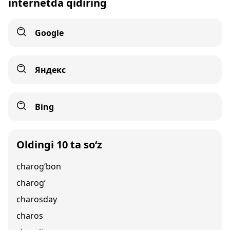
internetda qidiring
Google
Яндекс
Bing
Oldingi 10 ta so‘z
charog‘bon
charog‘
charosday
charos