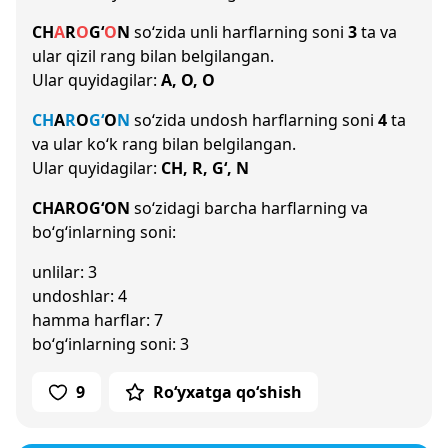
CH
A
R
O
G‘
O
N
so‘zida unli harflarning soni
3
ta va
ular qizil rang bilan belgilangan.
Ular quyidagilar:
A, O, O
CH
A
R
O
G‘
O
N
so‘zida undosh harflarning soni
4
ta
va ular ko‘k rang bilan belgilangan.
Ular quyidagilar:
CH, R, G‘, N
CHAROG‘ON
so‘zidagi barcha harflarning va
bo‘g‘inlarning soni:
unlilar: 3
undoshlar: 4
hamma harflar: 7
bo‘g‘inlarning soni: 3
9
Ro‘yxatga qo‘shish