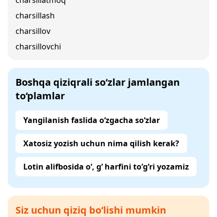
charsillatmoq
charsillash
charsillov
charsillovchi
Boshqa qiziqrali so‘zlar jamlangan
to‘plamlar
Yangilanish faslida o‘zgacha so‘zlar
Xatosiz yozish uchun nima qilish kerak?
Lotin alifbosida o‘, g‘ harfini to‘g‘ri yozamiz
Siz uchun qiziq bo‘lishi mumkin