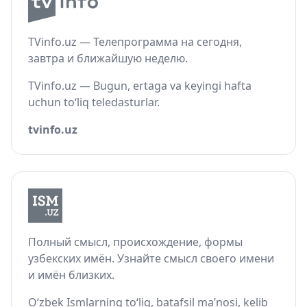
TVinfo.uz — Телепрограмма на сегодня,
завтра и ближайшую неделю.
TVinfo.uz — Bugun, ertaga va keyingi hafta
uchun to‘liq teledasturlar.
tvinfo.uz
Полный смысл, происхождение, формы
узбекских имён. Узнайте смысл своего имени
и имён близких.
O‘zbek Ismlarning to‘liq, batafsil ma’nosi, kelib