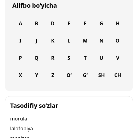
Alifbo bo‘yicha
A
B
D
E
F
G
H
I
J
K
L
M
N
O
P
Q
R
S
T
U
V
X
Y
Z
O‘
G‘
SH
CH
Tasodifiy so‘zlar
morula
lalofobiya