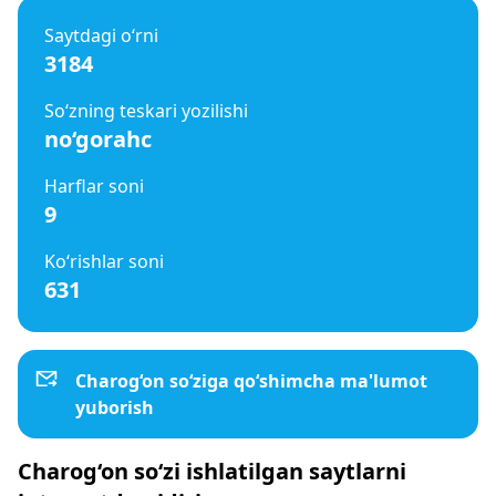
Saytdagi o‘rni
3184
So‘zning teskari yozilishi
no‘gorahc
Harflar soni
9
Ko‘rishlar soni
631
Charog‘on so‘ziga qo‘shimcha ma'lumot
yuborish
Charog‘on so‘zi ishlatilgan saytlarni