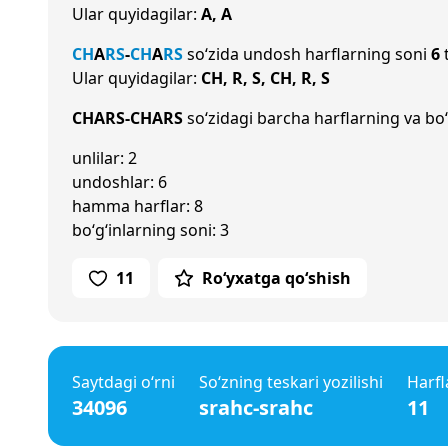
Ular quyidagilar:
A, A
CH
A
R
S
-
CH
A
R
S
so‘zida undosh harflarning soni
6
t
Ular quyidagilar:
CH, R, S, CH, R, S
CHARS-CHARS
so‘zidagi barcha harflarning va bo‘
unlilar: 2
undoshlar: 6
hamma harflar: 8
bo‘g‘inlarning soni: 3
11
Ro‘yxatga qo‘shish
Saytdagi o‘rni
So‘zning teskari yozilishi
Harfl
34096
srahc-srahc
11