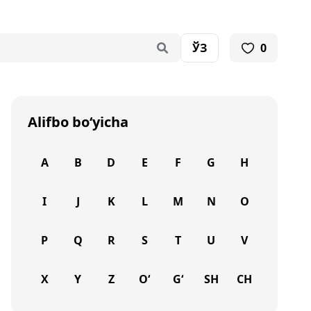
ЎЗ
0
Alifbo bo‘yicha
A
B
D
E
F
G
H
I
J
K
L
M
N
O
P
Q
R
S
T
U
V
X
Y
Z
O‘
G‘
SH
CH