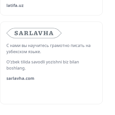
latifa.uz
С нами вы научитесь грамотно писать на
узбекском языке.
O‘zbek tilida savodli yozishni biz bilan
boshlang.
sarlavha.com