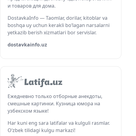
и товаров для дома.
DostavkaInfo — Taomlar, dorilar, kitoblar va
boshqa uy uchun kerakli bo‘lagan narsalarni
yetkazib berish xizmatlari bor servislar.
dostavkainfo.uz
Ежедневно только отборные анекдоты,
смешные картинки. Кузница юмора на
узбекском языке!
Har kuni eng sara latifalar va kulguli rasmlar.
O‘zbek tilidagi kulgu markazi!