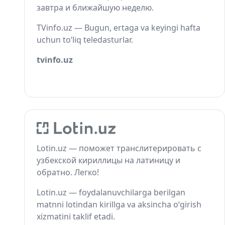
завтра и ближайшую неделю.
TVinfo.uz — Bugun, ertaga va keyingi hafta
uchun to‘liq teledasturlar.
tvinfo.uz
Lotin.uz — поможет транслитерировать с
узбекской кириллицы на латиницу и
обратно. Легко!
Lotin.uz — foydalanuvchilarga berilgan
matnni lotindan kirillga va aksincha o‘girish
xizmatini taklif etadi.