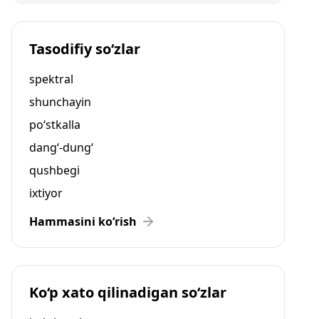
Tasodifiy so‘zlar
spektral
shunchayin
po‘stkalla
dang‘-dung‘
qushbegi
ixtiyor
Hammasini ko‘rish
Ko‘p xato qilinadigan so‘zlar