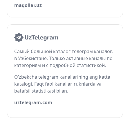
maqollar.uz
Самый большой каталог телеграм каналов
в Узбекистане. Только активные каналы по
категориям и с подробной статистикой.
O‘zbekcha telegram kanallarining eng katta
katalogi. Faqt faol kanallar, ruknlarda va
batafsil statistikasi bilan.
uztelegram.com