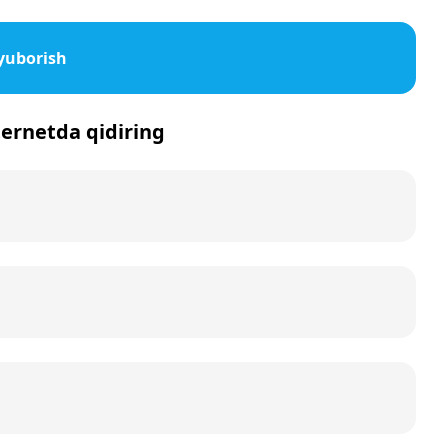
yuborish
nternetda qidiring