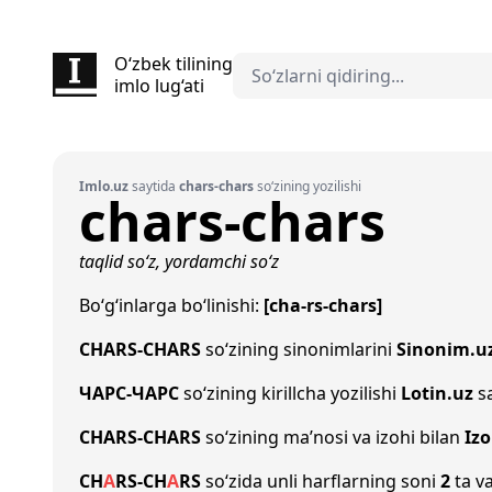
O‘zbek tilining
imlo lug‘ati
Imlo.uz
saytida
chars-chars
so‘zining yozilishi
chars-chars
taqlid so‘z, yordamchi so‘z
Bo‘g‘inlarga bo‘linishi:
[cha-rs-chars]
CHARS-CHARS
so‘zining sinonimlarini
Sinonim.u
ЧАРС-ЧАРС
so‘zining kirillcha yozilishi
Lotin.uz
sa
CHARS-CHARS
so‘zining ma’nosi va izohi bilan
Iz
CH
A
R
S
-
CH
A
R
S
so‘zida unli harflarning soni
2
ta va