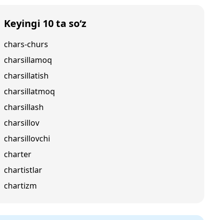
Keyingi 10 ta so‘z
chars-churs
charsillamoq
charsillatish
charsillatmoq
charsillash
charsillov
charsillovchi
charter
chartistlar
chartizm