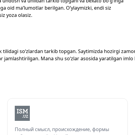
echta undosh va unlidan tarkib topgani va bexato bo‘g‘inga
ga oid ma’lumotlar berilgan. O‘ylaymizki, endi siz
siz yoza olasiz.
zbek tilidagi so‘zlardan tarkib topgan. Saytimizda hozirgi za
 jamlashtirilgan. Mana shu so‘zlar asosida yaratilgan imlo lug
Полный смысл, происхождение, формы