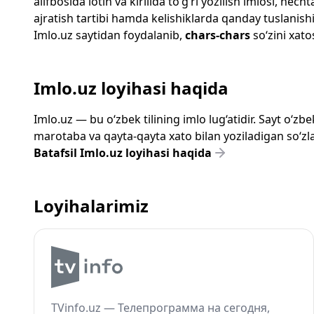
alifbosida lotin va kirillda to‘g‘ri yozilish imlosi, n
ajratish tartibi hamda kelishiklarda qanday tuslanishi
Imlo.uz
saytidan foydalanib,
chars-chars
so‘zini xato
Imlo.uz loyihasi haqida
Imlo.uz — bu o‘zbek tilining imlo lug‘atidir. Sayt o‘
marotaba va qayta-qayta xato bilan yoziladigan so‘zlar
Batafsil Imlo.uz loyihasi haqida
Loyihalarimiz
TVinfo.uz — Телепрограмма на сегодня,