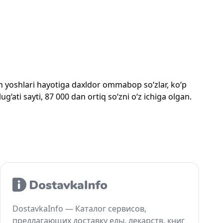
mon yoshlari hayotiga daxldor ommabop so‘zlar, ko‘p
‘ati sayti, 87 000 dan ortiq so‘zni o‘z ichiga olgan.
DostavkaInfo — Каталог сервисов,
предлагающих доставку еды, лекарств, книг