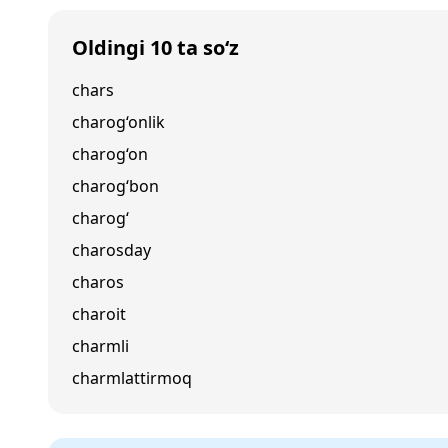
Oldingi 10 ta so‘z
chars
charog‘onlik
charog‘on
charog‘bon
charog‘
charosday
charos
charoit
charmli
charmlattirmoq