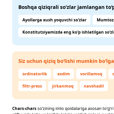
Boshqa qiziqrali so‘zlar jamlangan to
Ayollarga xush yoquvchi so‘zlar
Mumtoz 
Konstitutsiyamizda eng ko‘p ishlatilgan so‘zl
Siz uchun qiziq bo‘lishi mumkin bo‘lga
ordinatorlik
xodim
vorillamoq
filtr-press
jirkanmoq
navshadil
Chars-chars
so‘zining imlo qoidalariga asosan to‘g‘ri 