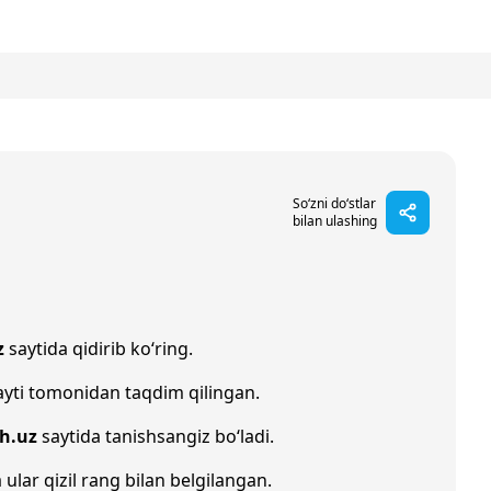
So‘zni do‘stlar
bilan ulashing
z
saytida qidirib ko‘ring.
yti tomonidan taqdim qilingan.
oh.uz
saytida tanishsangiz bo‘ladi.
 ular qizil rang bilan belgilangan.