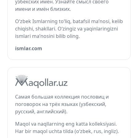
узбекских имён. Узнайте смысл своего
имени и имён близких.
O‘zbek Ismlarning to‘liq, batafsil ma’nosi, kelib
chiqishi, shakllari. O‘zingiz va yaqinlaringizni
ismlari ma’nosini bilib oling.
ismlar.com
Самая большая коллекция пословиц и
поговорок на трёх языках (узбекский,
русский, английский).
Maqol va naqllarning eng katta kolleksiyasi.
Har bir maqol uchta tilda (o‘zbek, rus, ingliz).