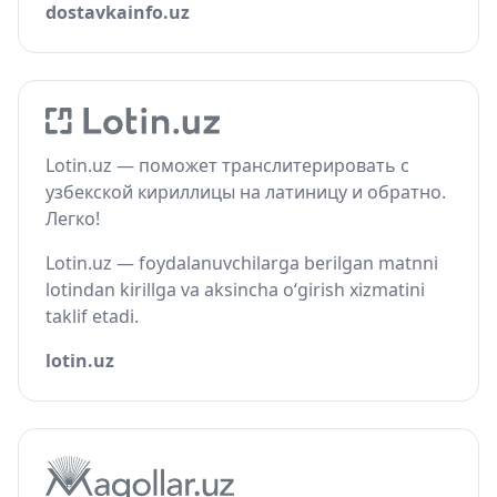
dostavkainfo.uz
Lotin.uz — поможет транслитерировать с
узбекской кириллицы на латиницу и обратно.
Легко!
Lotin.uz — foydalanuvchilarga berilgan matnni
lotindan kirillga va aksincha o‘girish xizmatini
taklif etadi.
lotin.uz