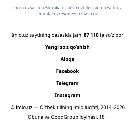
ibora.uz
salsa.uz
skripka.uz
slovo.uz
television.uz
vatt.uz
iboralar.uz
resumes.uz
havo.uz
Imlo.uz saytining bazasida jami
87 110
ta so‘z bor
Yangi so‘z qo‘shish
Aloqa
Facebook
Telegram
Instagram
© Imlo.uz — O‘zbek tilining imlo lug‘ati, 2014–2026
Obuna
va
GoodGroup
loyihasi.
18+