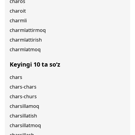
charos
charoit
charmli
charmlattirmoq
charmlattirish
charmlatmoq
Keyingi 10 ta so‘z
chars
chars-chars
chars-churs
charsillamoq
charsillatish
charsillatmoq