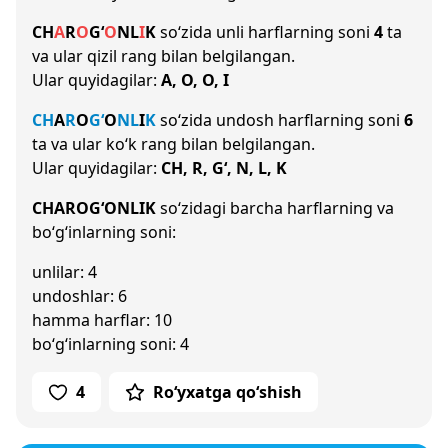
CH
A
R
O
G‘
O
N
L
I
K
so‘zida unli harflarning soni
4
ta
va ular qizil rang bilan belgilangan.
Ular quyidagilar:
A, O, O, I
CH
A
R
O
G‘
O
N
L
I
K
so‘zida undosh harflarning soni
6
ta va ular ko‘k rang bilan belgilangan.
Ular quyidagilar:
CH, R, G‘, N, L, K
CHAROG‘ONLIK
so‘zidagi barcha harflarning va
bo‘g‘inlarning soni:
unlilar: 4
undoshlar: 6
hamma harflar: 10
bo‘g‘inlarning soni: 4
4
Ro‘yxatga qo‘shish