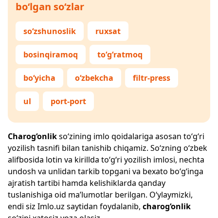
bo‘lgan so‘zlar
so‘zshunoslik
ruxsat
bosinqiramoq
to‘g‘ratmoq
bo‘yicha
o‘zbekcha
filtr-press
ul
port-port
Charog‘onlik
so‘zining imlo qoidalariga asosan to‘g‘ri
yozilish tasnifi bilan tanishib chiqamiz. So‘zning o‘zbek
alifbosida lotin va kirillda to‘g‘ri yozilish imlosi, nechta
undosh va unlidan tarkib topgani va bexato bo‘g‘inga
ajratish tartibi hamda kelishiklarda qanday
tuslanishiga oid ma’lumotlar berilgan. O‘ylaymizki,
endi siz
Imlo.uz
saytidan foydalanib,
charog‘onlik