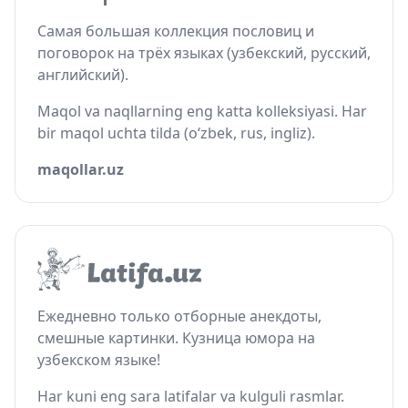
Самая большая коллекция пословиц и
поговорок на трёх языках (узбекский, русский,
английский).
Maqol va naqllarning eng katta kolleksiyasi. Har
bir maqol uchta tilda (o‘zbek, rus, ingliz).
maqollar.uz
Ежедневно только отборные анекдоты,
смешные картинки. Кузница юмора на
узбекском языке!
Har kuni eng sara latifalar va kulguli rasmlar.