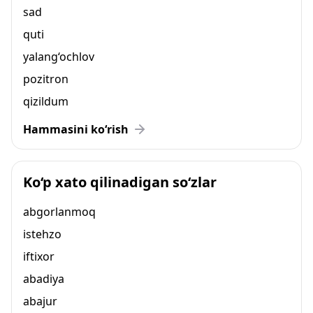
sad
quti
yalang‘ochlov
pozitron
qizildum
Hammasini ko‘rish
Ko‘p xato qilinadigan so‘zlar
abgorlanmoq
istehzo
iftixor
abadiya
abajur