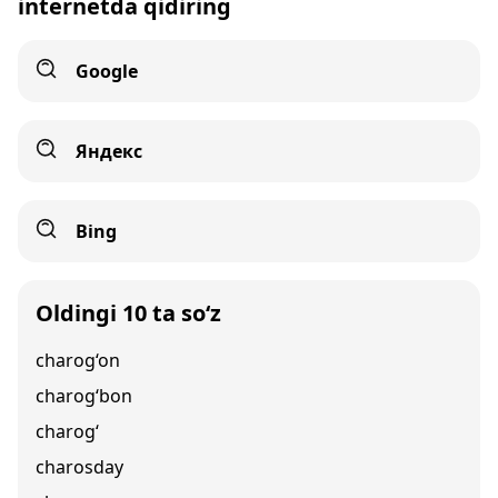
internetda qidiring
Google
Яндекс
Bing
Oldingi 10 ta so‘z
charog‘on
charog‘bon
charog‘
charosday