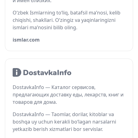
и имён близких.
O‘zbek Ismlarning to‘liq, batafsil ma’nosi, kelib
chiqishi, shakllari. O‘zingiz va yaqinlaringizni
ismlari ma’nosini bilib oling.
ismlar.com
DostavkaInfo — Каталог сервисов,
предлагающих доставку еды, лекарств, книг и
товаров для дома.
DostavkaInfo — Taomlar, dorilar, kitoblar va
boshqa uy uchun kerakli bo‘lagan narsalarni
yetkazib berish xizmatlari bor servislar.