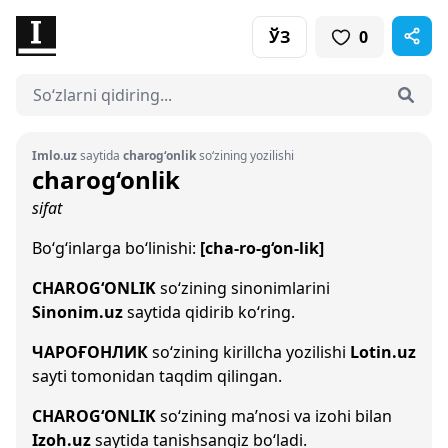
ЎЗ
0
Imlo.uz
saytida
charog‘onlik
so‘zining yozilishi
charog‘onlik
sifat
Bo‘g‘inlarga bo‘linishi:
[cha-ro-g‘on-lik]
CHAROG‘ONLIK
so‘zining sinonimlarini
Sinonim.uz
saytida qidirib ko‘ring.
ЧАРОҒОНЛИК
so‘zining kirillcha yozilishi
Lotin.uz
sayti tomonidan taqdim qilingan.
CHAROG‘ONLIK
so‘zining ma’nosi va izohi bilan
Izoh.uz
saytida tanishsangiz bo‘ladi.