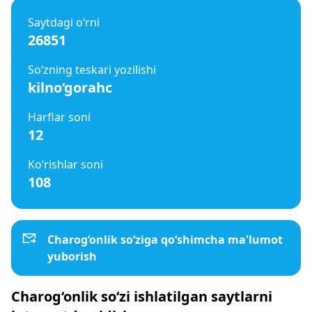
Saytdagi o‘rni
26851
So‘zning teskari yozilishi
kilno‘gorahc
Harflar soni
12
Ko‘rishlar soni
108
Charog‘onlik so‘ziga qo‘shimcha ma'lumot
yuborish
Charog‘onlik so‘zi ishlatilgan saytlarni