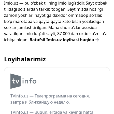
Imlo.uz — bu o‘zbek tilining imlo lug‘atidir. Sayt o‘zbek
tilidagi so‘zlardan tarkib topgan. Saytimizda hozirgi
zamon yoshlari hayotiga daxldor ommabop so‘zlar,
ko‘p marotaba va qayta-qayta xato bilan yoziladigan
so‘zlar jamlashtirilgan. Mana shu so‘zlar asosida
yaratilgan imlo lug‘ati sayti, 87 000 dan ortiq so‘zni o‘z
ichiga olgan.
Batafsil Imlo.uz loyihasi haqida
Loyihalarimiz
TVinfo.uz — Телепрограмма на сегодня,
завтра и ближайшую неделю.
TVinfo.uz — Bugun, ertaga va keyingi hafta