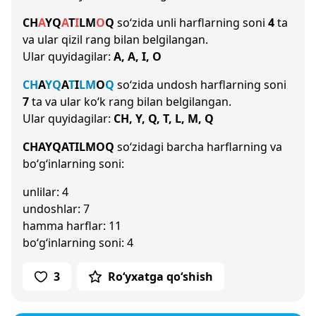
CH
A
Y
Q
A
T
I
L
M
O
Q
so‘zida unli harflarning soni
4
ta
va ular qizil rang bilan belgilangan.
Ular quyidagilar:
A, A, I, O
CH
A
Y
Q
A
T
I
L
M
O
Q
so‘zida undosh harflarning soni
7
ta va ular ko‘k rang bilan belgilangan.
Ular quyidagilar:
CH, Y, Q, T, L, M, Q
CHAYQATILMOQ
so‘zidagi barcha harflarning va
bo‘g‘inlarning soni:
unlilar: 4
undoshlar: 7
hamma harflar: 11
bo‘g‘inlarning soni: 4
3
Ro‘yxatga qo‘shish