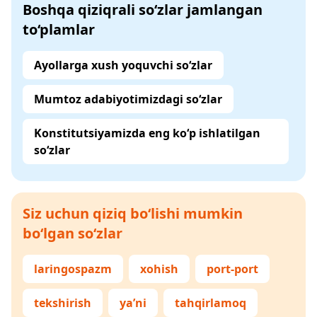
Boshqa qiziqrali so‘zlar jamlangan
to‘plamlar
Ayollarga xush yoquvchi so‘zlar
Mumtoz adabiyotimizdagi so‘zlar
Konstitutsiyamizda eng ko‘p ishlatilgan
so‘zlar
Siz uchun qiziq bo‘lishi mumkin
bo‘lgan so‘zlar
laringospazm
xohish
port-port
tekshirish
ya’ni
tahqirlamoq