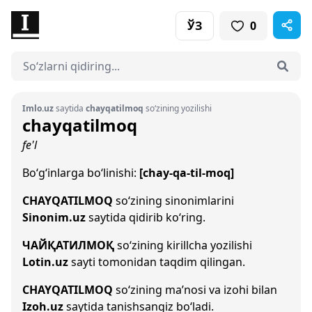
ЎЗ
0
Imlo.uz
saytida
chayqatilmoq
so‘zining yozilishi
chayqatilmoq
fe'l
Bo‘g‘inlarga bo‘linishi:
[chay-qa-til-moq]
CHAYQATILMOQ
so‘zining sinonimlarini
Sinonim.uz
saytida qidirib ko‘ring.
ЧАЙҚАТИЛМОҚ
so‘zining kirillcha yozilishi
Lotin.uz
sayti tomonidan taqdim qilingan.
CHAYQATILMOQ
so‘zining ma’nosi va izohi bilan
Izoh.uz
saytida tanishsangiz bo‘ladi.