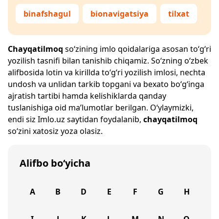
binafshagul
bionavigatsiya
tilxat
Chayqatilmoq
so‘zining imlo qoidalariga asosan to‘g‘ri
yozilish tasnifi bilan tanishib chiqamiz. So‘zning o‘zbek
alifbosida lotin va kirillda to‘g‘ri yozilish imlosi, nechta
undosh va unlidan tarkib topgani va bexato bo‘g‘inga
ajratish tartibi hamda kelishiklarda qanday
tuslanishiga oid ma’lumotlar berilgan. O‘ylaymizki,
endi siz
Imlo.uz
saytidan foydalanib,
chayqatilmoq
so‘zini xatosiz yoza olasiz.
Alifbo bo‘yicha
A
B
D
E
F
G
H