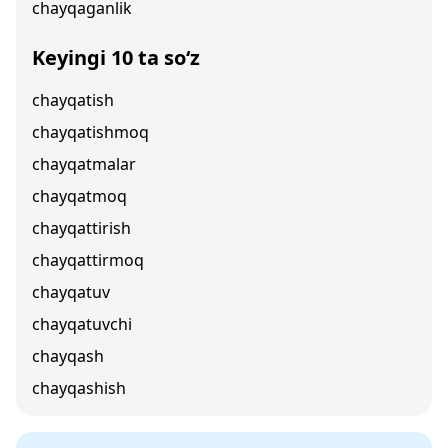
chayqaganlik
Keyingi 10 ta so‘z
chayqatish
chayqatishmoq
chayqatmalar
chayqatmoq
chayqattirish
chayqattirmoq
chayqatuv
chayqatuvchi
chayqash
chayqashish