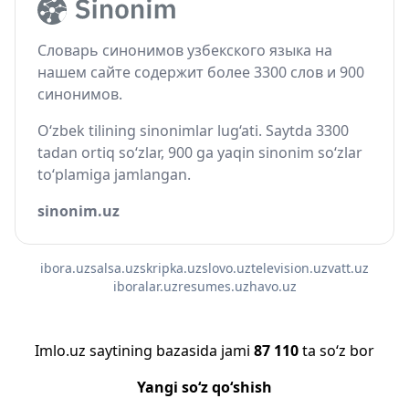
Словарь синонимов узбекского языка на
нашем сайте содержит более 3300 слов и 900
синонимов.
O‘zbek tilining sinonimlar lug‘ati. Saytda 3300
tadan ortiq so‘zlar, 900 ga yaqin sinonim so‘zlar
to‘plamiga jamlangan.
sinonim.uz
ibora.uz
salsa.uz
skripka.uz
slovo.uz
television.uz
vatt.uz
iboralar.uz
resumes.uz
havo.uz
Imlo.uz saytining bazasida jami
87 110
ta so‘z bor
Yangi so‘z qo‘shish