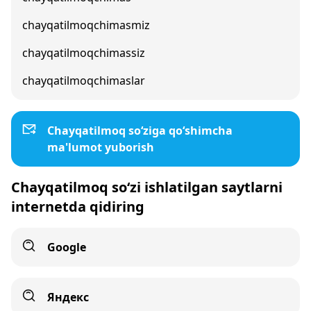
chayqatilmoqchimasmiz
chayqatilmoqchimassiz
chayqatilmoqchimaslar
Chayqatilmoq so‘ziga qo‘shimcha
ma'lumot yuborish
Chayqatilmoq so‘zi ishlatilgan saytlarni
internetda qidiring
Google
Яндекс