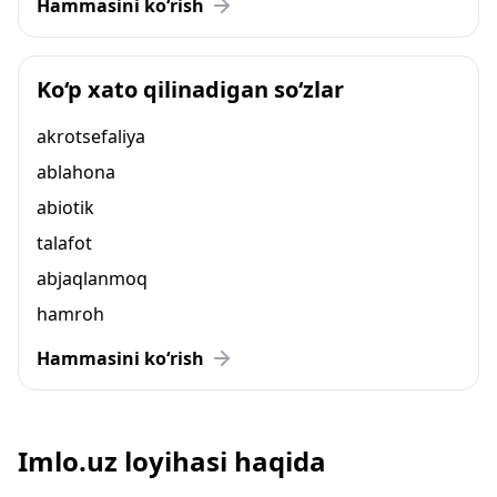
Hammasini ko‘rish
Ko‘p xato qilinadigan so‘zlar
akrotsefaliya
ablahona
abiotik
talafot
abjaqlanmoq
hamroh
Hammasini ko‘rish
Imlo.uz loyihasi haqida