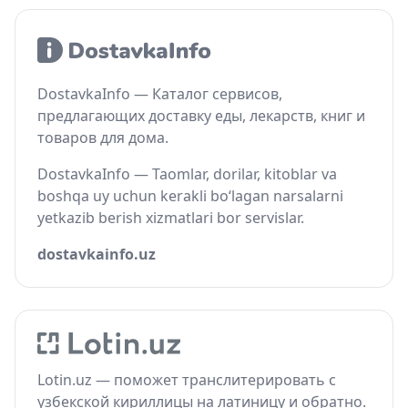
DostavkaInfo — Каталог сервисов,
предлагающих доставку еды, лекарств, книг и
товаров для дома.
DostavkaInfo — Taomlar, dorilar, kitoblar va
boshqa uy uchun kerakli bo‘lagan narsalarni
yetkazib berish xizmatlari bor servislar.
dostavkainfo.uz
Lotin.uz — поможет транслитерировать с
узбекской кириллицы на латиницу и обратно.