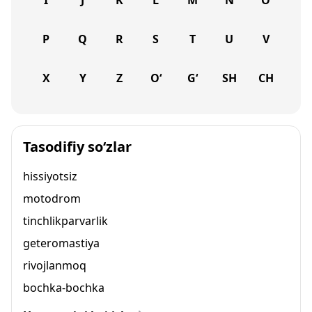
I
J
K
L
M
N
O
P
Q
R
S
T
U
V
X
Y
Z
O‘
G‘
SH
CH
Tasodifiy so‘zlar
hissiyotsiz
motodrom
tinchlikparvarlik
geteromastiya
rivojlanmoq
bochka-bochka