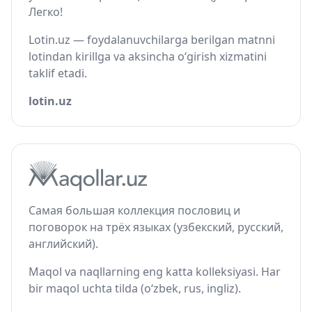
Легко!
Lotin.uz — foydalanuvchilarga berilgan matnni
lotindan kirillga va aksincha o‘girish xizmatini
taklif etadi.
lotin.uz
Самая большая коллекция пословиц и
поговорок на трёх языках (узбекский, русский,
английский).
Maqol va naqllarning eng katta kolleksiyasi. Har
bir maqol uchta tilda (o‘zbek, rus, ingliz).