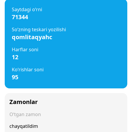
Saytdagi o‘rni
71344
So‘zning teskari yozilishi
qomlitaqyahc
Harflar soni
12
Ko‘rishlar soni
95
Zamonlar
O‘tgan zamon
chayqatildim