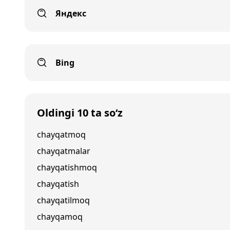
Яндекс
Bing
Oldingi 10 ta so‘z
chayqatmoq
chayqatmalar
chayqatishmoq
chayqatish
chayqatilmoq
chayqamoq