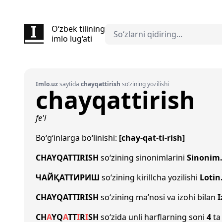
O‘zbek tilining
imlo lug‘ati
Imlo.uz
saytida
chayqattirish
so‘zining yozilishi
chayqattirish
fe'l
Bo‘g‘inlarga bo‘linishi:
[chay-qat-ti-rish]
CHAYQATTIRISH
so‘zining sinonimlarini
Sinonim
ЧАЙҚАТТИРИШ
so‘zining kirillcha yozilishi
Lotin
CHAYQATTIRISH
so‘zining ma’nosi va izohi bilan
I
CH
A
Y
Q
A
T
T
I
R
I
SH
so‘zida unli harflarning soni
4
ta 