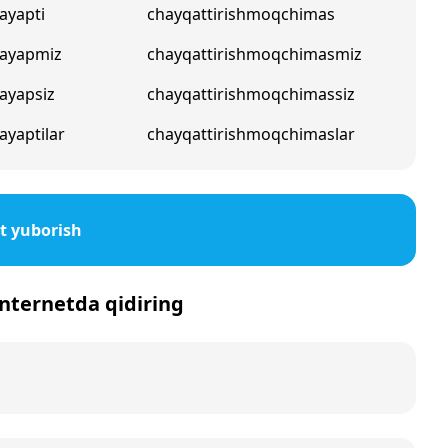
ayapti
chayqattirishmoqchimas
mayapmiz
chayqattirishmoqchimasmiz
ayapsiz
chayqattirishmoqchimassiz
ayaptilar
chayqattirishmoqchimaslar
t yuborish
 internetda qidiring