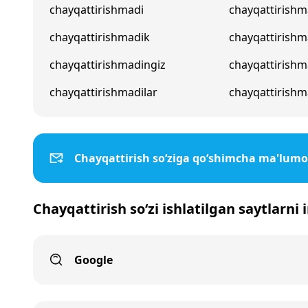
chayqattirishmadi
chayqattirishm
chayqattirishmadik
chayqattirish
chayqattirishmadingiz
chayqattirishm
chayqattirishmadilar
chayqattirishm
Chayqattirish so‘ziga qo‘shimcha ma'lumo
Chayqattirish so‘zi ishlatilgan saytlarni
Google