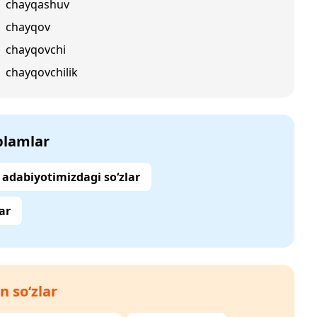
chayqashuv
chayqov
chayqovchi
chayqovchilik
‘plamlar
adabiyotimizdagi so‘zlar
ar
n so‘zlar