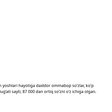
mon yoshlari hayotiga daxldor ommabop so‘zlar, ko‘p
‘ati sayti, 87 000 dan ortiq so‘zni o‘z ichiga olgan.