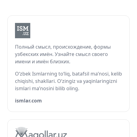
Полный смысл, происхождение, формы
узбекских имён. Узнайте смысл своего
имени и имён близких.
O‘zbek Ismlarning to‘liq, batafsil ma’nosi, kelib
chiqishi, shakllari. O‘zingiz va yaqinlaringizni
ismlari ma’nosini bilib oling.
ismlar.com