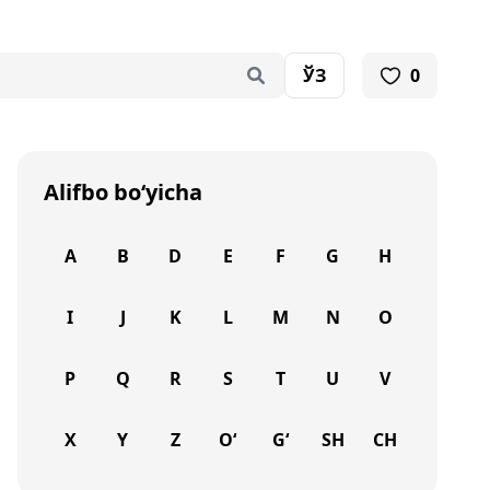
ЎЗ
0
Alifbo bo‘yicha
A
B
D
E
F
G
H
I
J
K
L
M
N
O
P
Q
R
S
T
U
V
X
Y
Z
O‘
G‘
SH
CH