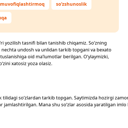
muvofiqlashtirmoq
so‘zshunoslik
uqa
i yozilish tasnifi bilan tanishib chiqamiz. So‘zning
losi, nechta undosh va unlidan tarkib topgani va bexato
 tuslanishiga oid ma’lumotlar berilgan. O‘ylaymizki,
‘zini xatosiz yoza olasiz.
zbek tilidagi so‘zlardan tarkib topgan. Saytimizda hozirgi za
 jamlashtirilgan. Mana shu so‘zlar asosida yaratilgan imlo lug