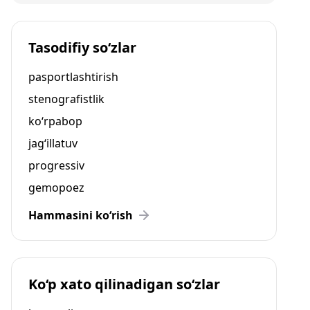
Tasodifiy so‘zlar
pasportlashtirish
stenografistlik
ko‘rpabop
jag‘illatuv
progressiv
gemopoez
Hammasini ko‘rish
Ko‘p xato qilinadigan so‘zlar