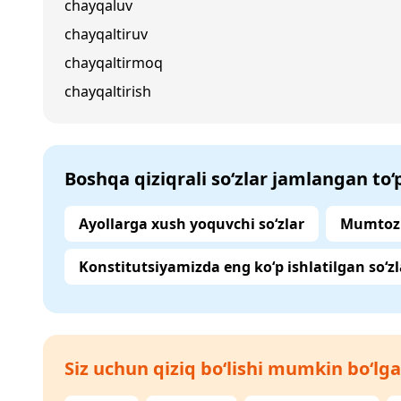
chayqaluv
chayqaltiruv
chayqaltirmoq
chayqaltirish
Boshqa qiziqrali so‘zlar jamlangan to
Ayollarga xush yoquvchi so‘zlar
Mumtoz 
Konstitutsiyamizda eng ko‘p ishlatilgan so‘zl
Siz uchun qiziq bo‘lishi mumkin bo‘lga