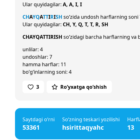
Ular quyidagilar:
A, A, I, I
CH
A
Y
Q
A
T
T
I
R
I
SH
so‘zida undosh harflarning soni
Ular quyidagilar:
CH, Y, Q, T, T, R, SH
CHAYQATTIRISH
so‘zidagi barcha harflarning va b
unlilar: 4
undoshlar: 7
hamma harflar: 11
bo‘g‘inlarning soni: 4
3
Ro‘yxatga qo‘shish
Saytdagi o‘rni
So‘zning teskari yozilishi
Harfl
53361
hsirittaqyahc
13