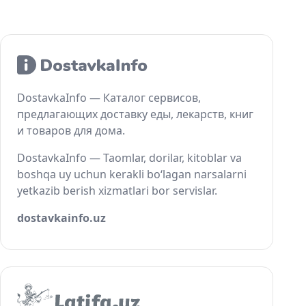
DostavkaInfo — Каталог сервисов,
предлагающих доставку еды, лекарств, книг
и товаров для дома.
DostavkaInfo — Taomlar, dorilar, kitoblar va
boshqa uy uchun kerakli bo‘lagan narsalarni
yetkazib berish xizmatlari bor servislar.
dostavkainfo.uz