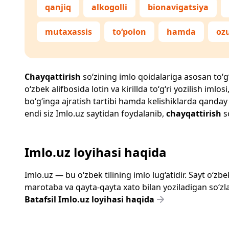
qanjiq
alkogolli
bionavigatsiya
mutaxassis
to‘polon
hamda
oz
Chayqattirish
so‘zining imlo qoidalariga asosan to‘g‘r
o‘zbek alifbosida lotin va kirillda to‘g‘ri yozilish im
bo‘g‘inga ajratish tartibi hamda kelishiklarda qanday
endi siz
Imlo.uz
saytidan foydalanib,
chayqattirish
so
Imlo.uz loyihasi haqida
Imlo.uz — bu o‘zbek tilining imlo lug‘atidir. Sayt o‘
marotaba va qayta-qayta xato bilan yoziladigan so‘zlar
Batafsil Imlo.uz loyihasi haqida