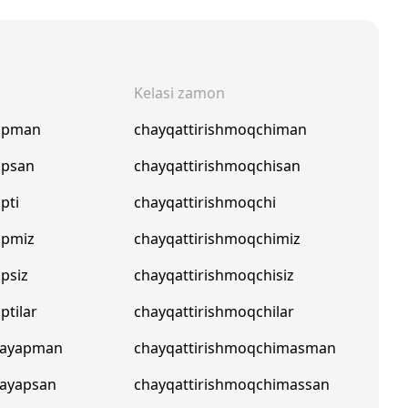
Kelasi zamon
yapman
chayqattirishmoqchiman
apsan
chayqattirishmoqchisan
pti
chayqattirishmoqchi
apmiz
chayqattirishmoqchimiz
apsiz
chayqattirishmoqchisiz
ptilar
chayqattirishmoqchilar
mayapman
chayqattirishmoqchimasman
mayapsan
chayqattirishmoqchimassan