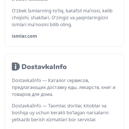
O‘zbek Ismlarning to‘liq, batafsil ma’nosi, kelib
chiqishi, shakllari. O‘zingiz va yaqinlaringizni
ismlari ma’nosini bilib oling.
ismlar.com
DostavkaInfo — Каталог сервисов,
предлагающих доставку еды, лекарств, книг и
товаров для дома.
DostavkaInfo — Taomlar, dorilar, kitoblar va
boshqa uy uchun kerakli bo‘lagan narsalarni
yetkazib berish xizmatlari bor servislar.