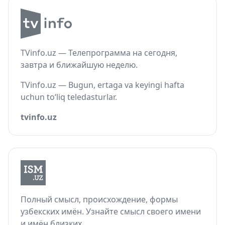
TVinfo.uz — Телепрограмма на сегодня,
завтра и ближайшую неделю.
TVinfo.uz — Bugun, ertaga va keyingi hafta
uchun to‘liq teledasturlar.
tvinfo.uz
Полный смысл, происхождение, формы
узбекских имён. Узнайте смысл своего имени
и имён близких.