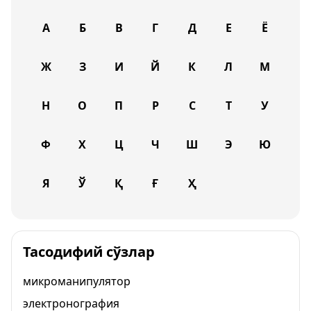
А
Б
В
Г
Д
Е
Ё
Ж
З
И
Й
К
Л
М
Н
О
П
Р
С
Т
У
Ф
Х
Ц
Ч
Ш
Э
Ю
Я
Ў
Қ
Ғ
Ҳ
Тасодифий сўзлар
микроманипулятор
электронография