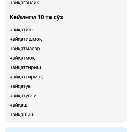
чайқаганлик
Кейинги 10 та сўз
чайқатиш
чайқатишмоқ
чайқатмалар
чайқатмоқ
чайқаттириш
чайқаттирмоқ
чайқатув
чайқатувчи
чайқаш
чайқашиш