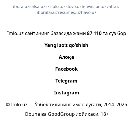
ibora.uz
salsa.uz
skripka.uz
slovo.uz
television.uz
vatt.uz
iboralar.uz
resumes.uz
havo.uz
Imlo.uz сайтининг базасида жами
87 110
та сўз бор
Yangi so‘z qo‘shish
Алоқа
Facebook
Telegram
Instagram
© Imlo.uz — Ўзбек тилининг имло луғати, 2014–2026
Obuna
ва
GoodGroup
лойиҳаси.
18+