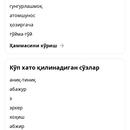
гунгурлашмоқ
атомшунос
ҳозиргача
тўйма-тўй
Ҳаммасини кўриш
Кўп хато қилинадиган сўзлар
аниқ-тиниқ
абажур
э
эркер
хоҳиш
абжир