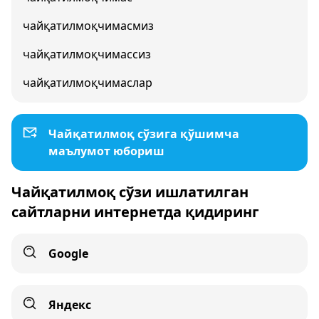
чайқатилмоқчимасмиз
чайқатилмоқчимассиз
чайқатилмоқчимаслар
Чайқатилмоқ сўзига қўшимча
маълумот юбориш
Чайқатилмоқ сўзи ишлатилган
сайтларни интернетда қидиринг
Google
Яндекс