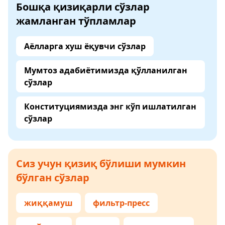
Бошқа қизиқарли сўзлар
жамланган тўпламлар
Аёлларга хуш ёқувчи сўзлар
Мумтоз адабиётимизда қўлланилган
сўзлар
Конституциямизда энг кўп ишлатилган
сўзлар
Сиз учун қизиқ бўлиши мумкин
бўлган сўзлар
жиққамуш
фильтр-пресс