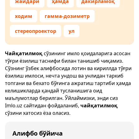
жайдари
ҳамда
дакирламоқ
ходим
гамма-дозиметр
стереопроектор
ул
Чайқатилмоқ
сўзининг имло қоидаларига асосан
тўғри ёзилиш таснифи билан танишиб чиқамиз.
Сўзнинг ўзбек алифбосида лотин ва кириллда тўғри
ёзилиш имлоси, нечта ундош ва унлидан таркиб
топгани ва бехато бўғинга ажратиш тартиби ҳамда
келишикларда қандай тусланишига оид
маълумотлар берилган. Ўйлаймизки, энди сиз
Imlo.uz
сайтидан фойдаланиб,
чайқатилмоқ
сўзини хатосиз ёза оласиз.
Алифбо бўйича