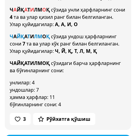
Ч
А
Й
Қ
А
Т
И
Л
М
О
Қ
сўзида унли ҳарфларнинг сони
4
та ва улар қизил ранг билан белгиланган.
Улар қуйидагилар:
А, А, И, О
Ч
А
Й
Қ
А
Т
И
Л
М
О
Қ
сўзида ундош ҳарфларнинг
сони
7
та ва улар кўк ранг билан белгиланган.
Улар қуйидагилар:
Ч, Й, Қ, Т, Л, М, Қ
ЧАЙҚАТИЛМОҚ
сўзидаги барча ҳарфларнинг
ва бўғинларнинг сони:
унлилар: 4
ундошлар: 7
ҳамма ҳарфлар: 11
бўғинларнинг сони: 4
3
Рўйхатга қўшиш