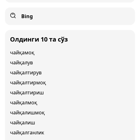
Bing
Олдинги 10 та сўз
чайқамоқ
чайқалув
чайқалтирув
чайқалтирмоқ
чайқалтириш
чайқалмоқ
чайқалишмоқ
чайқалиш
чайқалганлик