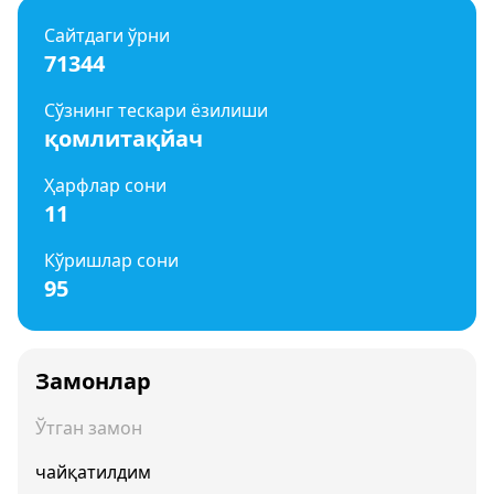
Сайтдаги ўрни
71344
Сўзнинг тескари ёзилиши
қомлитақйач
Ҳарфлар сони
11
Кўришлар сони
95
Замонлар
Ўтган замон
чайқатилдим