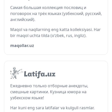
Самая большая коллекция пословиц и
поговорок на трёх языках (узбекский, русский,
английский).
Maqol va naqllarning eng katta kolleksiyasi. Har
bir maqol uchta tilda (o‘zbek, rus, ingliz).
maqollar.uz
Ежедневно только отборные анекдоты,
смешные картинки. Кузница юмора на
узбекском языке!
Har kuni eng sara latifalar va kulguli rasmlar.