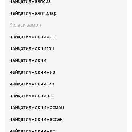
чайқатилмаяпсиз
чайқатилмаяптилар
Келаси замон
чайқатилмоқчиман
чайқатилмоқчисан
чайқатилмоқчи
чайқатилмоқчимиз
чайқатилмоқчисиз
чайқатилмоқчилар
чайқатилмоқчимасман
чайқатилмоқчимассан
чайқатилмоқчимас