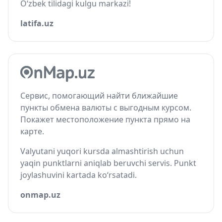
O‘zbek tilidagi kulgu markazi!
latifa.uz
Сервис, помогающий найти ближайшие
пункты обмена валюты с выгодным курсом.
Покажет местоположение пункта прямо на
карте.
Valyutani yuqori kursda almashtirish uchun
yaqin punktlarni aniqlab beruvchi servis. Punkt
joylashuvini kartada ko‘rsatadi.
onmap.uz