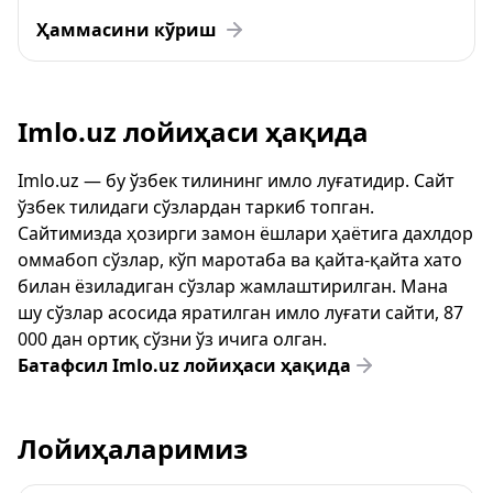
Ҳаммасини кўриш
Imlo.uz лойиҳаси ҳақида
Imlo.uz — бу ўзбек тилининг имло луғатидир. Сайт
ўзбек тилидаги сўзлардан таркиб топган.
Сайтимизда ҳозирги замон ёшлари ҳаётига дахлдор
оммабоп сўзлар, кўп маротаба ва қайта-қайта хато
билан ёзиладиган сўзлар жамлаштирилган. Мана
шу сўзлар асосида яратилган имло луғати сайти, 87
000 дан ортиқ сўзни ўз ичига олган.
Батафсил Imlo.uz лойиҳаси ҳақида
Лойиҳаларимиз