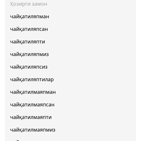
Ҳозирги замон
чайқатиляпман
чайқатиляпсан
чайқатиляпти
чайқатиляпмиз
чайқатиляпсиз
чайқатиляптилар
чайқатилмаяпман
чайқатилмаяпсан
чайқатилмаяпти
чайқатилмаяпмиз