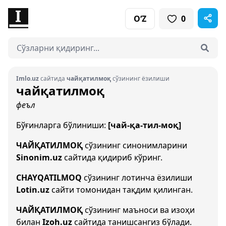
O‘Z
0
Imlo.uz
сайтида
чайқатилмоқ
сўзининг ёзилиши
чайқатилмоқ
феъл
Бўғинларга бўлиниши:
[чай-қа-тил-моқ]
ЧАЙҚАТИЛМОҚ
сўзининг синонимларини
Sinonim.uz
сайтида қидириб кўринг.
CHAYQATILMOQ
сўзининг лотинча ёзилиши
Lotin.uz
сайти томонидан тақдим қилинган.
ЧАЙҚАТИЛМОҚ
сўзининг маъноси ва изоҳи
билан
Izoh.uz
сайтида танишсангиз бўлади.