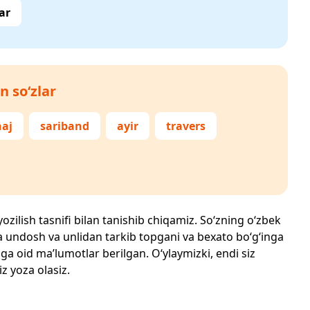
ar
n so‘zlar
naj
sariband
ayir
travers
yozilish tasnifi bilan tanishib chiqamiz. So‘zning o‘zbek
echta undosh va unlidan tarkib topgani va bexato bo‘g‘inga
ga oid ma’lumotlar berilgan. O‘ylaymizki, endi siz
iz yoza olasiz.