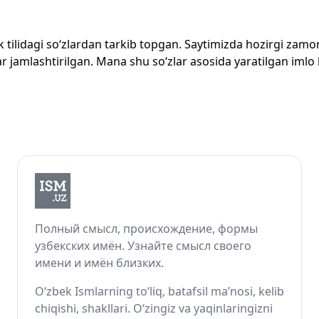
zbek tilidagi so‘zlardan tarkib topgan. Saytimizda hozirgi za
 jamlashtirilgan. Mana shu so‘zlar asosida yaratilgan imlo lug
Полный смысл, происхождение, формы
узбекских имён. Узнайте смысл своего
имени и имён близких.
O‘zbek Ismlarning to‘liq, batafsil ma’nosi, kelib
chiqishi, shakllari. O‘zingiz va yaqinlaringizni