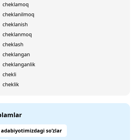
cheklamoq
cheklanilmoq
cheklanish
cheklanmoq
cheklash
cheklangan
cheklanganlik
chekli
cheklik
‘plamlar
adabiyotimizdagi so‘zlar