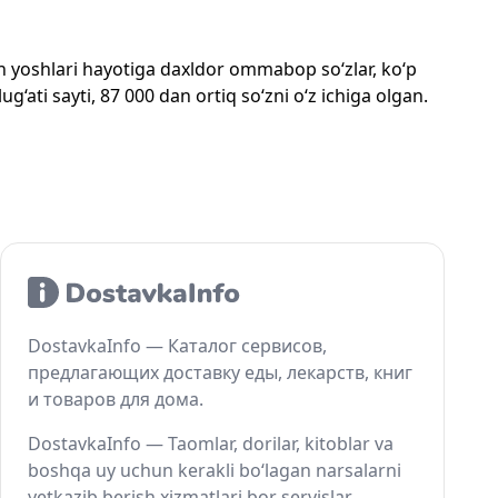
mon yoshlari hayotiga daxldor ommabop so‘zlar, ko‘p
‘ati sayti, 87 000 dan ortiq so‘zni o‘z ichiga olgan.
DostavkaInfo — Каталог сервисов,
предлагающих доставку еды, лекарств, книг
и товаров для дома.
DostavkaInfo — Taomlar, dorilar, kitoblar va
boshqa uy uchun kerakli bo‘lagan narsalarni
yetkazib berish xizmatlari bor servislar.