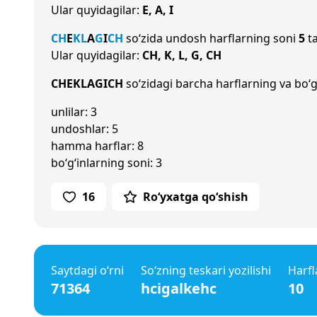
Ular quyidagilar:
E, A, I
CH
E
K
L
A
G
I
CH
so‘zida undosh harflarning soni
5
ta
Ular quyidagilar:
CH, K, L, G, CH
CHEKLAGICH
so‘zidagi barcha harflarning va bo‘g
unlilar: 3
undoshlar: 5
hamma harflar: 8
bo‘g‘inlarning soni: 3
16
Ro‘yxatga qo‘shish
Saytdagi o‘rni
So‘zning teskari yozilishi
Harfl
71364
hcigalkehc
10