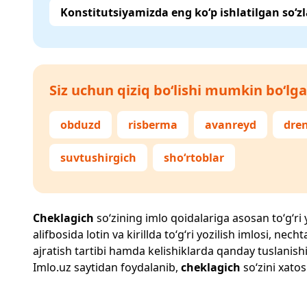
Konstitutsiyamizda eng ko‘p ishlatilgan so‘zl
Siz uchun qiziq bo‘lishi mumkin bo‘lga
obduzd
risberma
avanreyd
dre
suvtushirgich
sho‘rtoblar
Cheklagich
so‘zining imlo qoidalariga asosan to‘g‘ri 
alifbosida lotin va kirillda to‘g‘ri yozilish imlosi, n
ajratish tartibi hamda kelishiklarda qanday tuslanishi
Imlo.uz
saytidan foydalanib,
cheklagich
so‘zini xatos