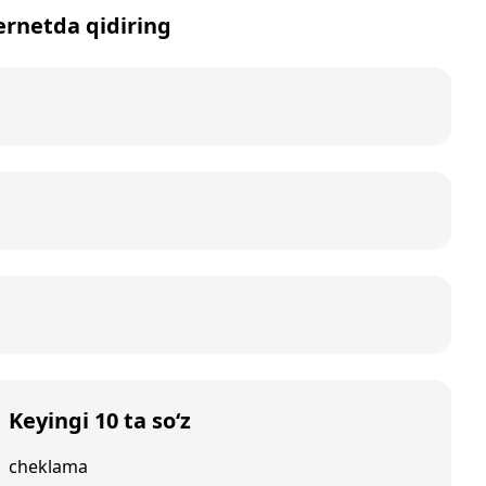
ternetda qidiring
Keyingi 10 ta so‘z
cheklama