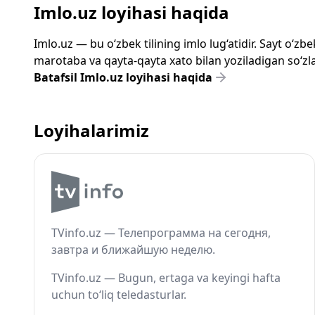
Imlo.uz loyihasi haqida
Imlo.uz — bu o‘zbek tilining imlo lug‘atidir. Sayt o‘
marotaba va qayta-qayta xato bilan yoziladigan so‘zlar
Batafsil Imlo.uz loyihasi haqida
Loyihalarimiz
TVinfo.uz — Телепрограмма на сегодня,
завтра и ближайшую неделю.
TVinfo.uz — Bugun, ertaga va keyingi hafta
uchun to‘liq teledasturlar.