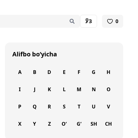
ЎЗ
0
Alifbo bo‘yicha
A
B
D
E
F
G
H
I
J
K
L
M
N
O
P
Q
R
S
T
U
V
X
Y
Z
O‘
G‘
SH
CH