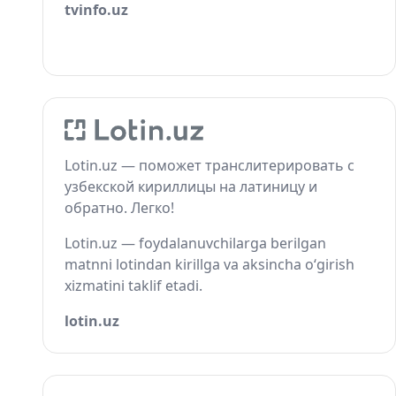
tvinfo.uz
Lotin.uz — поможет транслитерировать с
узбекской кириллицы на латиницу и
обратно. Легко!
Lotin.uz — foydalanuvchilarga berilgan
matnni lotindan kirillga va aksincha o‘girish
xizmatini taklif etadi.
lotin.uz