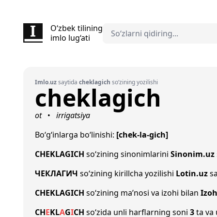
O‘zbek tilining
imlo lug‘ati
Imlo.uz
saytida
cheklagich
so‘zining yozilishi
cheklagich
ot
irrigatsiya
•
Bo‘g‘inlarga bo‘linishi:
[chek-la-gich]
CHEKLAGICH
so‘zining sinonimlarini
Sinonim.uz
ЧЕКЛАГИЧ
so‘zining kirillcha yozilishi
Lotin.uz
sa
CHEKLAGICH
so‘zining ma’nosi va izohi bilan
Izoh
CH
E
K
L
A
G
I
CH
so‘zida unli harflarning soni
3
ta va 