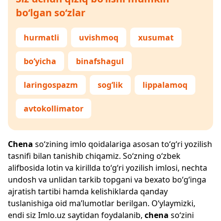
bo‘lgan so‘zlar
hurmatli
uvishmoq
xusumat
bo‘yicha
binafshagul
laringospazm
sog‘lik
lippalamoq
avtokollimator
Chena
so‘zining imlo qoidalariga asosan to‘g‘ri yozilish
tasnifi bilan tanishib chiqamiz. So‘zning o‘zbek
alifbosida lotin va kirillda to‘g‘ri yozilish imlosi, nechta
undosh va unlidan tarkib topgani va bexato bo‘g‘inga
ajratish tartibi hamda kelishiklarda qanday
tuslanishiga oid ma’lumotlar berilgan. O‘ylaymizki,
endi siz
Imlo.uz
saytidan foydalanib,
chena
so‘zini