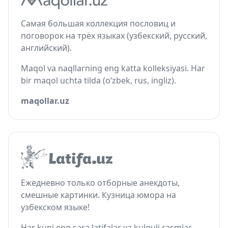
Самая большая коллекция пословиц и
поговорок на трёх языках (узбекский, русский,
английский).
Maqol va naqllarning eng katta kolleksiyasi. Har
bir maqol uchta tilda (o‘zbek, rus, ingliz).
maqollar.uz
Ежедневно только отборные анекдоты,
смешные картинки. Кузница юмора на
узбекском языке!
Har kuni eng sara latifalar va kulguli rasmlar.