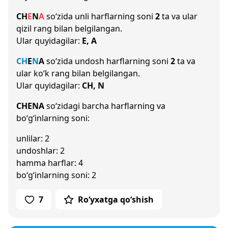
CH
E
N
A
so‘zida unli harflarning soni
2
ta va ular
qizil rang bilan belgilangan.
Ular quyidagilar:
E, A
CH
E
N
A
so‘zida undosh harflarning soni
2
ta va
ular ko‘k rang bilan belgilangan.
Ular quyidagilar:
CH, N
CHENA
so‘zidagi barcha harflarning va
bo‘g‘inlarning soni:
unlilar: 2
undoshlar: 2
hamma harflar: 4
bo‘g‘inlarning soni: 2
7
Ro‘yxatga qo‘shish