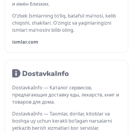
и имён близких.
O‘zbek Ismlarning to‘liq, batafsil ma’nosi, kelib
chiqishi, shakllari. O‘zingiz va yaqinlaringizni
ismlari ma’nosini bilib oling.
ismlar.com
DostavkaInfo — Каталог сервисов,
предлагающих доставку еды, лекарств, книг и
товаров для дома.
DostavkaInfo — Taomlar, dorilar, kitoblar va
boshqa uy uchun kerakli bo‘lagan narsalarni
yetkazib berish xizmatlari bor servislar.