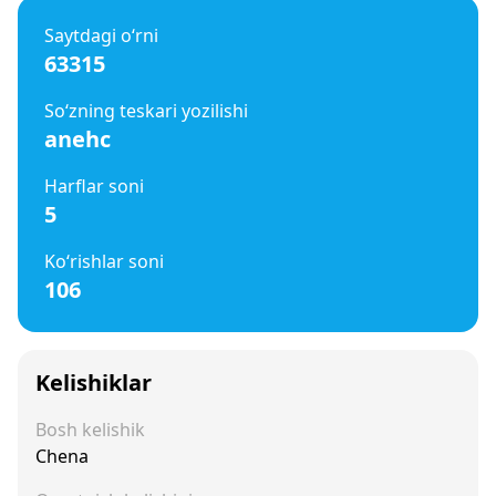
Saytdagi o‘rni
63315
So‘zning teskari yozilishi
anehc
Harflar soni
5
Ko‘rishlar soni
106
Kelishiklar
Bosh kelishik
Chena