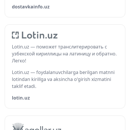
dostavkainfo.uz
Lotin.uz — поможет транслитерировать с
узбекской кириллицы на латиницу и обратно.
Легко!
Lotin.uz — foydalanuvchilarga berilgan matnni
lotindan kirillga va aksincha o‘girish xizmatini
taklif etadi.
lotin.uz