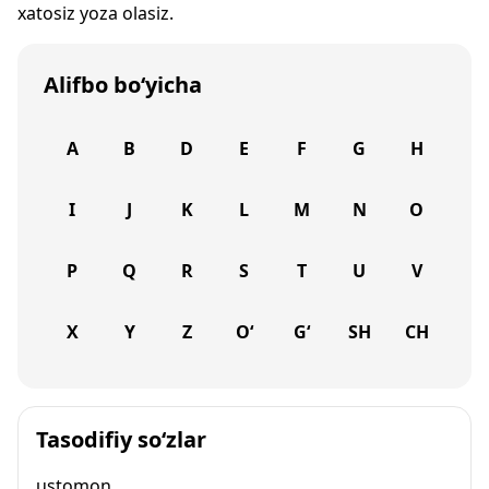
xatosiz yoza olasiz.
Alifbo bo‘yicha
A
B
D
E
F
G
H
I
J
K
L
M
N
O
P
Q
R
S
T
U
V
X
Y
Z
O‘
G‘
SH
CH
Tasodifiy so‘zlar
ustomon