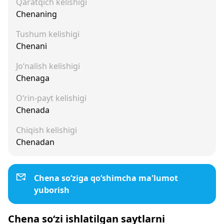
Qaratqich kelishigi
Chenaning
Tushum kelishigi
Chenani
Jo‘nalish kelishigi
Chenaga
O‘rin-payt kelishigi
Chenada
Chiqish kelishigi
Chenadan
Chena so‘ziga qo‘shimcha ma'lumot
yuborish
Chena so‘zi ishlatilgan saytlarni