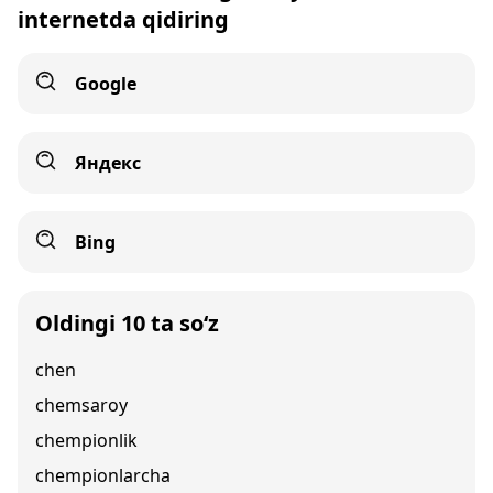
internetda qidiring
Google
Яндекс
Bing
Oldingi 10 ta so‘z
chen
chemsaroy
chempionlik
chempionlarcha