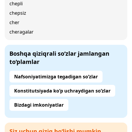
chepli
chepsiz
cher
cheragalar
Boshqa qiziqrali so‘zlar jamlangan
to‘plamlar
Nafsoniyatimizga tegadigan so‘zlar
Konstitutsiyada ko‘p uchraydigan so‘zlar
Bizdagi imkoniyatlar
Siz uchun qiziq bo‘lishi mumkin