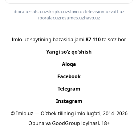
ibora.uz
salsa.uz
skripka.uz
slovo.uz
television.uz
vatt.uz
iboralar.uz
resumes.uz
havo.uz
Imlo.uz saytining bazasida jami
87 110
ta so‘z bor
Yangi so‘z qo‘shish
Aloqa
Facebook
Telegram
Instagram
© Imlo.uz — O‘zbek tilining imlo lug‘ati, 2014–2026
Obuna
va
GoodGroup
loyihasi.
18+