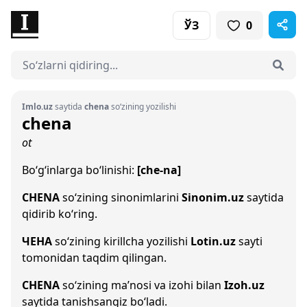
ЎЗ
0
Imlo.uz
saytida
chena
so‘zining yozilishi
chena
ot
Bo‘g‘inlarga bo‘linishi:
[che-na]
CHENA
so‘zining sinonimlarini
Sinonim.uz
saytida
qidirib ko‘ring.
ЧЕНА
so‘zining kirillcha yozilishi
Lotin.uz
sayti
tomonidan taqdim qilingan.
CHENA
so‘zining ma’nosi va izohi bilan
Izoh.uz
saytida tanishsangiz bo‘ladi.