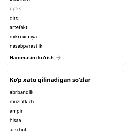
optik
qirq
artefakt
mikroximiya
nasabparastlik
Hammasini ko‘rish
Ko‘p xato qilinadigan so‘zlar
abrbandlik
muzlatkich
ampir
hissa
arzi hol