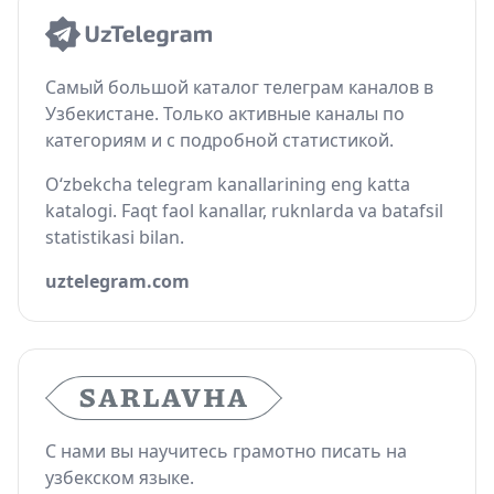
Самый большой каталог телеграм каналов в
Узбекистане. Только активные каналы по
категориям и с подробной статистикой.
O‘zbekcha telegram kanallarining eng katta
katalogi. Faqt faol kanallar, ruknlarda va batafsil
statistikasi bilan.
uztelegram.com
С нами вы научитесь грамотно писать на
узбекском языке.