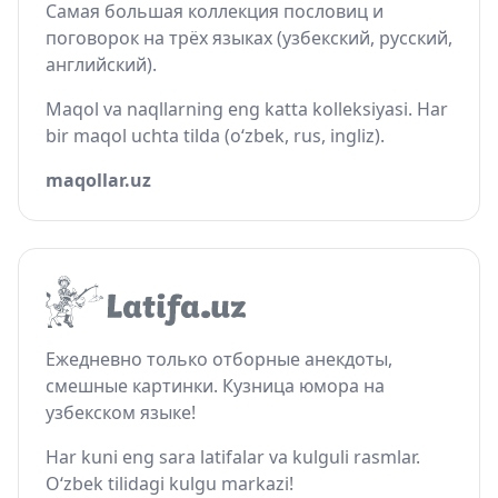
Самая большая коллекция пословиц и
поговорок на трёх языках (узбекский, русский,
английский).
Maqol va naqllarning eng katta kolleksiyasi. Har
bir maqol uchta tilda (o‘zbek, rus, ingliz).
maqollar.uz
Ежедневно только отборные анекдоты,
смешные картинки. Кузница юмора на
узбекском языке!
Har kuni eng sara latifalar va kulguli rasmlar.
O‘zbek tilidagi kulgu markazi!