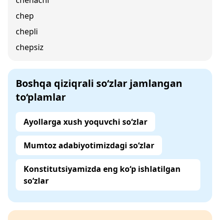
chenachi
chep
chepli
chepsiz
Boshqa qiziqrali so‘zlar jamlangan
to‘plamlar
Ayollarga xush yoquvchi so‘zlar
Mumtoz adabiyotimizdagi so‘zlar
Konstitutsiyamizda eng ko‘p ishlatilgan
so‘zlar