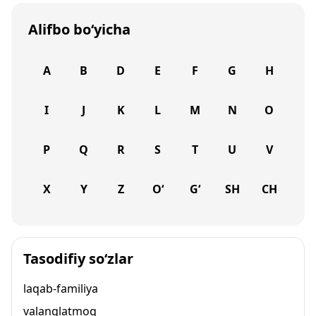
Alifbo bo‘yicha
A
B
D
E
F
G
H
I
J
K
L
M
N
O
P
Q
R
S
T
U
V
X
Y
Z
O‘
G‘
SH
CH
Tasodifiy so‘zlar
laqab-familiya
valanglatmoq