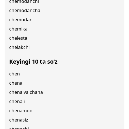
chemodanchi
chemodancha
chemodan
chemika
chelesta
chelakchi
Keyingi 10 ta so‘z
chen
chena
chena va chana
chenali
chenamoq
chenasiz