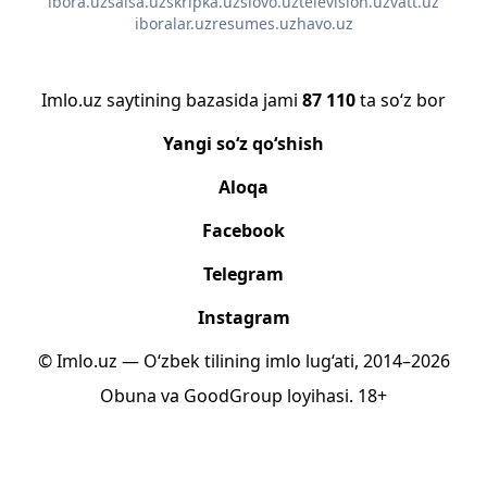
ibora.uz
salsa.uz
skripka.uz
slovo.uz
television.uz
vatt.uz
iboralar.uz
resumes.uz
havo.uz
Imlo.uz saytining bazasida jami
87 110
ta so‘z bor
Yangi so‘z qo‘shish
Aloqa
Facebook
Telegram
Instagram
© Imlo.uz — O‘zbek tilining imlo lug‘ati, 2014–2026
Obuna
va
GoodGroup
loyihasi.
18+