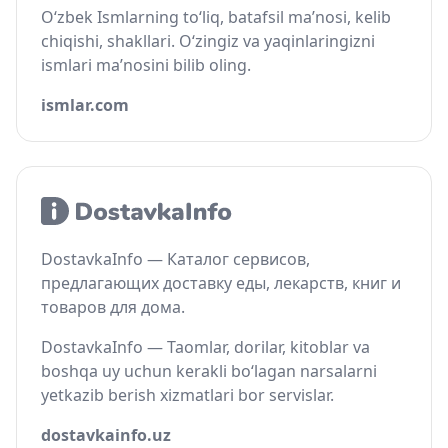
O‘zbek Ismlarning to‘liq, batafsil ma’nosi, kelib
chiqishi, shakllari. O‘zingiz va yaqinlaringizni
ismlari ma’nosini bilib oling.
ismlar.com
DostavkaInfo — Каталог сервисов,
предлагающих доставку еды, лекарств, книг и
товаров для дома.
DostavkaInfo — Taomlar, dorilar, kitoblar va
boshqa uy uchun kerakli bo‘lagan narsalarni
yetkazib berish xizmatlari bor servislar.
dostavkainfo.uz