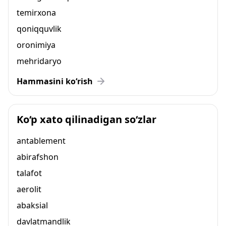
temirxona
qoniqquvlik
oronimiya
mehridaryo
Hammasini ko‘rish
Ko‘p xato qilinadigan so‘zlar
antablement
abirafshon
talafot
aerolit
abaksial
davlatmandlik