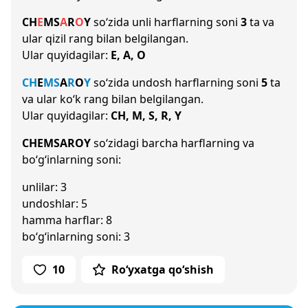
CH
E
M
S
A
R
O
Y
so‘zida unli harflarning soni
3
ta va
ular qizil rang bilan belgilangan.
Ular quyidagilar:
E, A, O
CH
E
M
S
A
R
O
Y
so‘zida undosh harflarning soni
5
ta
va ular ko‘k rang bilan belgilangan.
Ular quyidagilar:
CH, M, S, R, Y
CHEMSAROY
so‘zidagi barcha harflarning va
bo‘g‘inlarning soni:
unlilar: 3
undoshlar: 5
hamma harflar: 8
bo‘g‘inlarning soni: 3
10
Ro‘yxatga qo‘shish