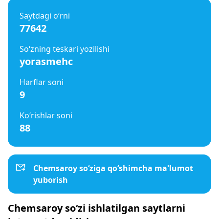
Saytdagi o‘rni
77642
So‘zning teskari yozilishi
yorasmehc
Harflar soni
9
Ko‘rishlar soni
88
Chemsaroy so‘ziga qo‘shimcha ma'lumot
yuborish
Chemsaroy so‘zi ishlatilgan saytlarni