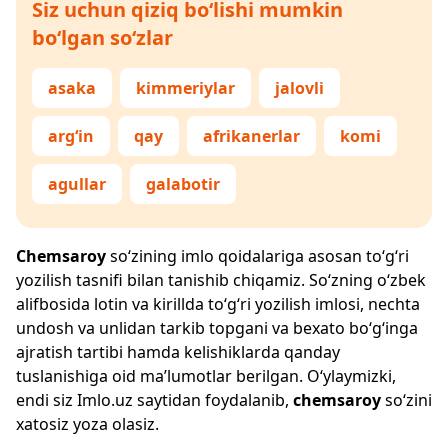
Siz uchun qiziq bo‘lishi mumkin
bo‘lgan so‘zlar
asaka
kimmeriylar
jalovli
arg‘in
qay
afrikanerlar
komi
agullar
galabotir
Chemsaroy
so‘zining imlo qoidalariga asosan to‘g‘ri
yozilish tasnifi bilan tanishib chiqamiz. So‘zning o‘zbek
alifbosida lotin va kirillda to‘g‘ri yozilish imlosi, nechta
undosh va unlidan tarkib topgani va bexato bo‘g‘inga
ajratish tartibi hamda kelishiklarda qanday
tuslanishiga oid ma’lumotlar berilgan. O‘ylaymizki,
endi siz
Imlo.uz
saytidan foydalanib,
chemsaroy
so‘zini
xatosiz yoza olasiz.