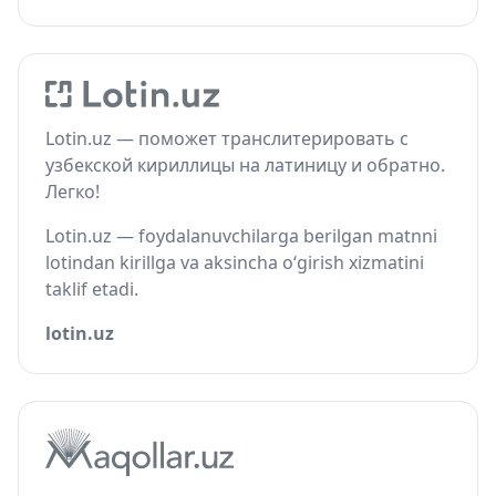
Lotin.uz — поможет транслитерировать с
узбекской кириллицы на латиницу и обратно.
Легко!
Lotin.uz — foydalanuvchilarga berilgan matnni
lotindan kirillga va aksincha o‘girish xizmatini
taklif etadi.
lotin.uz