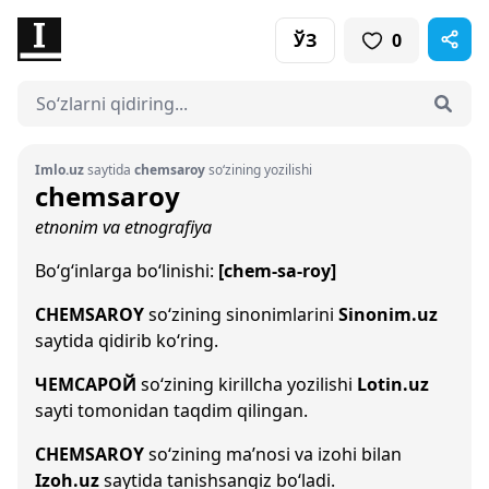
ЎЗ
0
Imlo.uz
saytida
chemsaroy
so‘zining yozilishi
chemsaroy
etnonim va etnografiya
Bo‘g‘inlarga bo‘linishi:
[chem-sa-roy]
CHEMSAROY
so‘zining sinonimlarini
Sinonim.uz
saytida qidirib ko‘ring.
ЧЕМСАРОЙ
so‘zining kirillcha yozilishi
Lotin.uz
sayti tomonidan taqdim qilingan.
CHEMSAROY
so‘zining ma’nosi va izohi bilan
Izoh.uz
saytida tanishsangiz bo‘ladi.