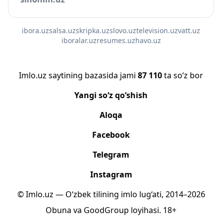
ibora.uz
salsa.uz
skripka.uz
slovo.uz
television.uz
vatt.uz
iboralar.uz
resumes.uz
havo.uz
Imlo.uz saytining bazasida jami
87 110
ta so‘z bor
Yangi so‘z qo‘shish
Aloqa
Facebook
Telegram
Instagram
© Imlo.uz — O‘zbek tilining imlo lug‘ati, 2014–2026
Obuna
va
GoodGroup
loyihasi.
18+