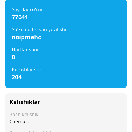
Saytdagi o‘rni
77641
So‘zning teskari yozilishi
noipmehc
Harflar soni
8
Ko‘rishlar soni
204
Kelishiklar
Bosh kelishik
Chempion