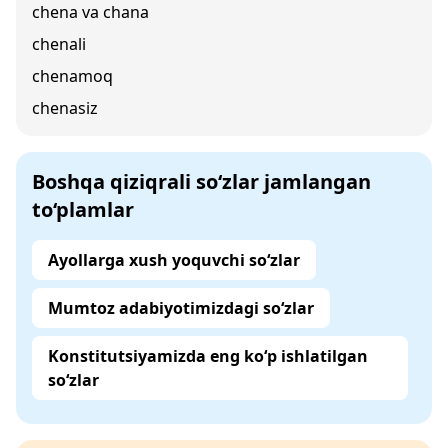
chena va chana
chenali
chenamoq
chenasiz
Boshqa qiziqrali so‘zlar jamlangan
to‘plamlar
Ayollarga xush yoquvchi so‘zlar
Mumtoz adabiyotimizdagi so‘zlar
Konstitutsiyamizda eng ko‘p ishlatilgan
so‘zlar