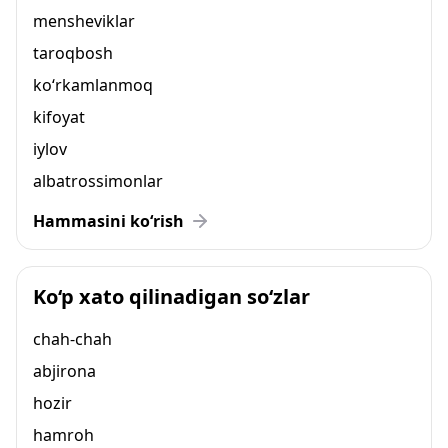
mensheviklar
taroqbosh
ko‘rkamlanmoq
kifoyat
iylov
albatrossimonlar
Hammasini ko‘rish
Ko‘p xato qilinadigan so‘zlar
chah-chah
abjirona
hozir
hamroh