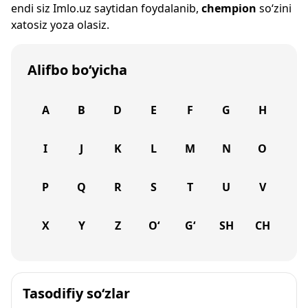
endi siz
Imlo.uz
saytidan foydalanib,
chempion
so‘zini
xatosiz yoza olasiz.
Alifbo bo‘yicha
A
B
D
E
F
G
H
I
J
K
L
M
N
O
P
Q
R
S
T
U
V
X
Y
Z
O‘
G‘
SH
CH
Tasodifiy so‘zlar