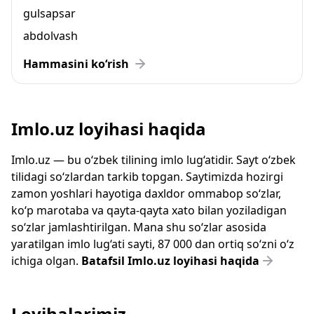
gulsapsar
abdolvash
Hammasini ko‘rish
Imlo.uz loyihasi haqida
Imlo.uz — bu o‘zbek tilining imlo lug‘atidir. Sayt o‘zbek
tilidagi so‘zlardan tarkib topgan. Saytimizda hozirgi
zamon yoshlari hayotiga daxldor ommabop so‘zlar,
ko‘p marotaba va qayta-qayta xato bilan yoziladigan
so‘zlar jamlashtirilgan. Mana shu so‘zlar asosida
yaratilgan imlo lug‘ati sayti, 87 000 dan ortiq so‘zni o‘z
ichiga olgan.
Batafsil Imlo.uz loyihasi haqida
Loyihalarimiz