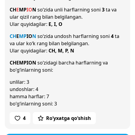
CH
E
M
P
I
O
N
so‘zida unli harflarning soni
3
ta va
ular qizil rang bilan belgilangan.
Ular quyidagilar:
E, I, O
CH
E
M
P
I
O
N
so‘zida undosh harflarning soni
4
ta
va ular ko‘k rang bilan belgilangan.
Ular quyidagilar:
CH, M, P, N
CHEMPION
so‘zidagi barcha harflarning va
bo‘g‘inlarning soni:
unlilar: 3
undoshlar: 4
hamma harflar: 7
bo‘g‘inlarning soni: 3
4
Ro‘yxatga qo‘shish