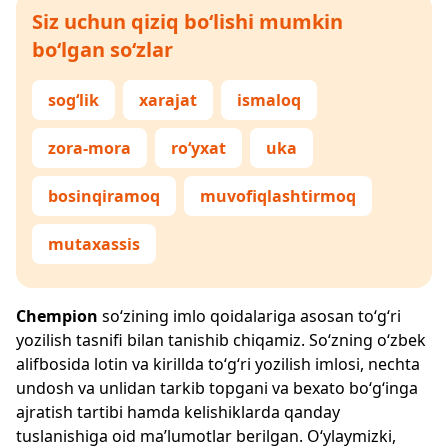
Siz uchun qiziq bo‘lishi mumkin
bo‘lgan so‘zlar
sog‘lik
xarajat
ismaloq
zora-mora
ro‘yxat
uka
bosinqiramoq
muvofiqlashtirmoq
mutaxassis
Chempion
so‘zining imlo qoidalariga asosan to‘g‘ri
yozilish tasnifi bilan tanishib chiqamiz. So‘zning o‘zbek
alifbosida lotin va kirillda to‘g‘ri yozilish imlosi, nechta
undosh va unlidan tarkib topgani va bexato bo‘g‘inga
ajratish tartibi hamda kelishiklarda qanday
tuslanishiga oid ma’lumotlar berilgan. O‘ylaymizki,