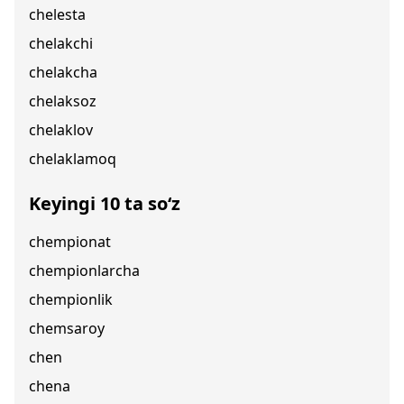
chelesta
chelakchi
chelakcha
chelaksoz
chelaklov
chelaklamoq
Keyingi 10 ta so‘z
chempionat
chempionlarcha
chempionlik
chemsaroy
chen
chena