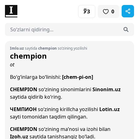
ЎЗ
0
Imlo.uz
saytida
chempion
so‘zining yozilishi
chempion
ot
Bo‘g‘inlarga bo‘linishi:
[chem-pi-on]
CHEMPION
so‘zining sinonimlarini
Sinonim.uz
saytida qidirib ko‘ring.
ЧЕМПИОН
so‘zining kirillcha yozilishi
Lotin.uz
sayti tomonidan taqdim qilingan.
CHEMPION
so‘zining ma’nosi va izohi bilan
Izoh.uz
saytida tanishsangiz bo‘ladi.