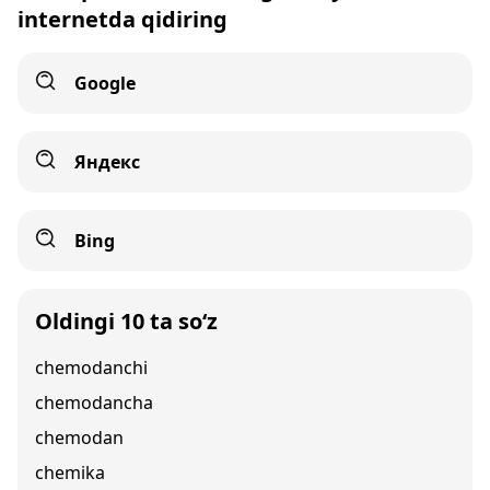
internetda qidiring
Google
Яндекс
Bing
Oldingi 10 ta so‘z
chemodanchi
chemodancha
chemodan
chemika