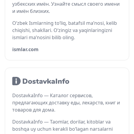
узбекских имён. Узнайте смысл своего имени
и имён близких.
O‘zbek Ismlarning to‘liq, batafsil ma’nosi, kelib
chiqishi, shakllari. O‘zingiz va yaqinlaringizni
ismlari ma’nosini bilib oling.
ismlar.com
DostavkaInfo — Каталог сервисов,
предлагающих доставку еды, лекарств, книг и
товаров для дома.
DostavkaInfo — Taomlar, dorilar, kitoblar va
boshqa uy uchun kerakli bo‘lagan narsalarni