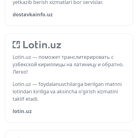
yetkazib berish xizmatlari bor servislar.
dostavkainfo.uz
Lotin.uz — поможет транслитерировать с
узбекской кириллицы на латиницу и обратно.
Легко!
Lotin.uz — foydalanuvchilarga berilgan matnni
lotindan kirillga va aksincha o‘girish xizmatini
taklif etadi.
lotin.uz