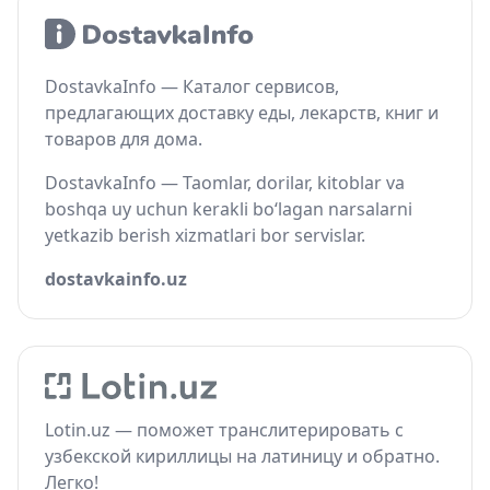
DostavkaInfo — Каталог сервисов,
предлагающих доставку еды, лекарств, книг и
товаров для дома.
DostavkaInfo — Taomlar, dorilar, kitoblar va
boshqa uy uchun kerakli bo‘lagan narsalarni
yetkazib berish xizmatlari bor servislar.
dostavkainfo.uz
Lotin.uz — поможет транслитерировать с
узбекской кириллицы на латиницу и обратно.
Легко!