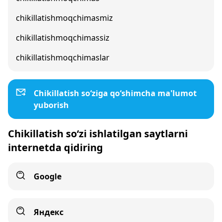
chikillatishmoqchimasmiz
chikillatishmoqchimassiz
chikillatishmoqchimaslar
Chikillatish so‘ziga qo‘shimcha ma'lumot
yuborish
Chikillatish so‘zi ishlatilgan saytlarni
internetda qidiring
Google
Яндекс