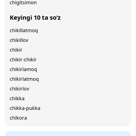
chigitsimon
Keyingi 10 ta so‘z
chikillatmoq
chikillov
chikir
chikir-chikir
chikirlamoq
chikirlatmoq
chikirlov
chikka
chikka-pukka
chikora