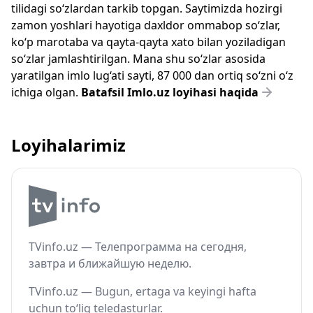
tilidagi so‘zlardan tarkib topgan. Saytimizda hozirgi
zamon yoshlari hayotiga daxldor ommabop so‘zlar,
ko‘p marotaba va qayta-qayta xato bilan yoziladigan
so‘zlar jamlashtirilgan. Mana shu so‘zlar asosida
yaratilgan imlo lug‘ati sayti, 87 000 dan ortiq so‘zni o‘z
ichiga olgan.
Batafsil Imlo.uz loyihasi haqida
Loyihalarimiz
TVinfo.uz — Телепрограмма на сегодня,
завтра и ближайшую неделю.
TVinfo.uz — Bugun, ertaga va keyingi hafta
uchun to‘liq teledasturlar.