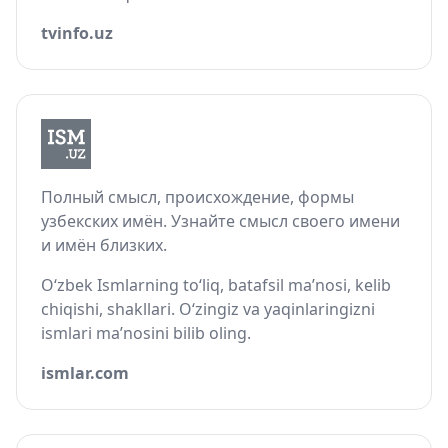
tvinfo.uz
Полный смысл, происхождение, формы
узбекских имён. Узнайте смысл своего имени
и имён близких.
O‘zbek Ismlarning to‘liq, batafsil ma’nosi, kelib
chiqishi, shakllari. O‘zingiz va yaqinlaringizni
ismlari ma’nosini bilib oling.
ismlar.com