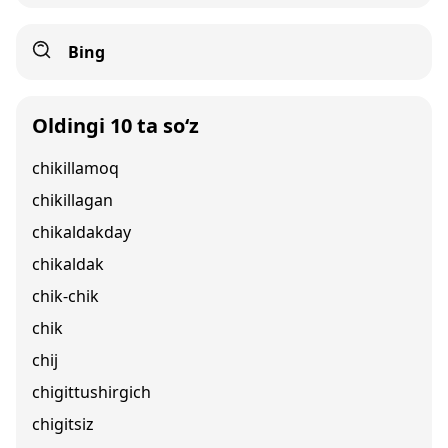
Bing
Oldingi 10 ta so‘z
chikillamoq
chikillagan
chikaldakday
chikaldak
chik-chik
chik
chij
chigittushirgich
chigitsiz