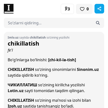
ЎЗ
0
Imlo.uz
saytida
chikillatish
so‘zining yozilishi
chikillatish
fe'l
Bo‘g‘inlarga bo‘linishi:
[chi-kil-la-tish]
CHIKILLATISH
so‘zining sinonimlarini
Sinonim.uz
saytida qidirib ko‘ring.
ЧИКИЛЛАТИШ
so‘zining kirillcha yozilishi
Lotin.uz
sayti tomonidan taqdim qilingan.
CHIKILLATISH
so‘zining ma’nosi va izohi bilan
Izoh.uz
saytida tanishsangiz bo‘ladi.