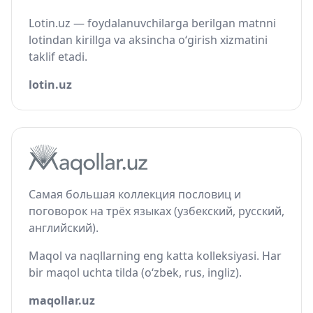
Lotin.uz — foydalanuvchilarga berilgan matnni
lotindan kirillga va aksincha o‘girish xizmatini
taklif etadi.
lotin.uz
Самая большая коллекция пословиц и
поговорок на трёх языках (узбекский, русский,
английский).
Maqol va naqllarning eng katta kolleksiyasi. Har
bir maqol uchta tilda (o‘zbek, rus, ingliz).
maqollar.uz