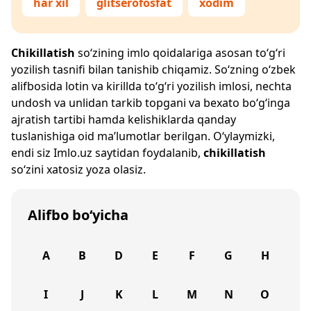
har xil
glitserofosfat
xodim
Chikillatish
so‘zining imlo qoidalariga asosan to‘g‘ri
yozilish tasnifi bilan tanishib chiqamiz. So‘zning o‘zbek
alifbosida lotin va kirillda to‘g‘ri yozilish imlosi, nechta
undosh va unlidan tarkib topgani va bexato bo‘g‘inga
ajratish tartibi hamda kelishiklarda qanday
tuslanishiga oid ma’lumotlar berilgan. O‘ylaymizki,
endi siz
Imlo.uz
saytidan foydalanib,
chikillatish
so‘zini xatosiz yoza olasiz.
Alifbo bo‘yicha
A
B
D
E
F
G
H
I
J
K
L
M
N
O