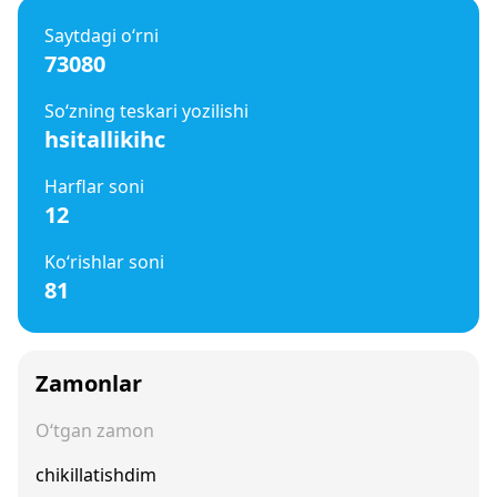
Saytdagi o‘rni
73080
So‘zning teskari yozilishi
hsitallikihc
Harflar soni
12
Ko‘rishlar soni
81
Zamonlar
O‘tgan zamon
chikillatishdim