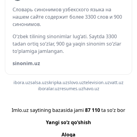
Словарь синонимов узбекского языка на
нашем сайте содержит более 3300 слов и 900
синонимов.
O‘zbek tilining sinonimlar lug‘ati. Saytda 3300
tadan ortiq so‘zlar, 900 ga yaqin sinonim so‘zlar
to‘plamiga jamlangan.
sinonim.uz
ibora.uz
salsa.uz
skripka.uz
slovo.uz
television.uz
vatt.uz
iboralar.uz
resumes.uz
havo.uz
Imlo.uz saytining bazasida jami
87 110
ta so‘z bor
Yangi so‘z qo‘shish
Aloqa