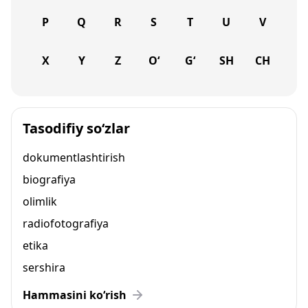
P
Q
R
S
T
U
V
X
Y
Z
O‘
G‘
SH
CH
Tasodifiy so‘zlar
dokumentlashtirish
biografiya
olimlik
radiofotografiya
etika
sershira
Hammasini ko‘rish