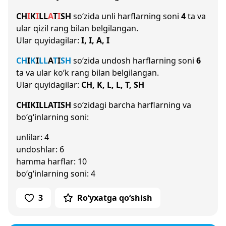
CH
I
K
I
L
L
A
T
I
SH
so‘zida unli harflarning soni
4
ta va
ular qizil rang bilan belgilangan.
Ular quyidagilar:
I, I, A, I
CH
I
K
I
L
L
A
T
I
SH
so‘zida undosh harflarning soni
6
ta va ular ko‘k rang bilan belgilangan.
Ular quyidagilar:
CH, K, L, L, T, SH
CHIKILLATISH
so‘zidagi barcha harflarning va
bo‘g‘inlarning soni:
unlilar: 4
undoshlar: 6
hamma harflar: 10
bo‘g‘inlarning soni: 4
3
Ro‘yxatga qo‘shish