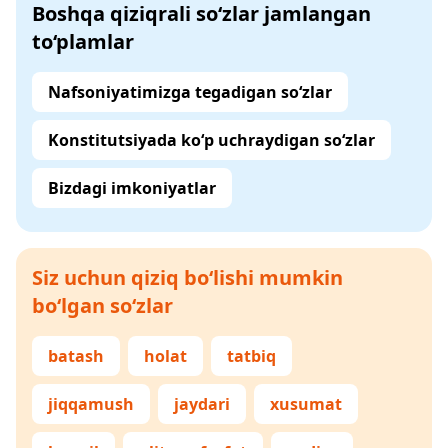
Boshqa qiziqrali so‘zlar jamlangan
to‘plamlar
Nafsoniyatimizga tegadigan so‘zlar
Konstitutsiyada ko‘p uchraydigan so‘zlar
Bizdagi imkoniyatlar
Siz uchun qiziq bo‘lishi mumkin
bo‘lgan so‘zlar
batash
holat
tatbiq
jiqqamush
jaydari
xusumat