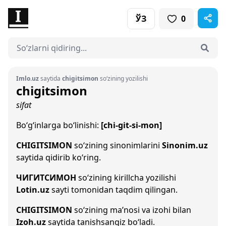
ЎЗ
0
Imlo.uz
saytida
chigitsimon
so‘zining yozilishi
chigitsimon
sifat
Bo‘g‘inlarga bo‘linishi:
[chi-git-si-mon]
CHIGITSIMON
so‘zining sinonimlarini
Sinonim.uz
saytida qidirib ko‘ring.
ЧИГИТСИМОН
so‘zining kirillcha yozilishi
Lotin.uz
sayti tomonidan taqdim qilingan.
CHIGITSIMON
so‘zining ma’nosi va izohi bilan
Izoh.uz
saytida tanishsangiz bo‘ladi.