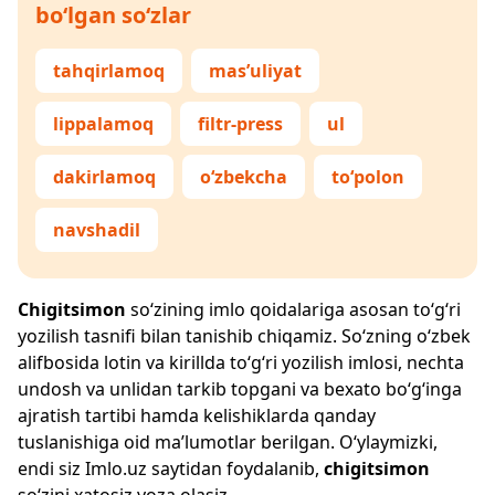
bo‘lgan so‘zlar
tahqirlamoq
mas’uliyat
lippalamoq
filtr-press
ul
dakirlamoq
o‘zbekcha
to‘polon
navshadil
Chigitsimon
so‘zining imlo qoidalariga asosan to‘g‘ri
yozilish tasnifi bilan tanishib chiqamiz. So‘zning o‘zbek
alifbosida lotin va kirillda to‘g‘ri yozilish imlosi, nechta
undosh va unlidan tarkib topgani va bexato bo‘g‘inga
ajratish tartibi hamda kelishiklarda qanday
tuslanishiga oid ma’lumotlar berilgan. O‘ylaymizki,
endi siz
Imlo.uz
saytidan foydalanib,
chigitsimon