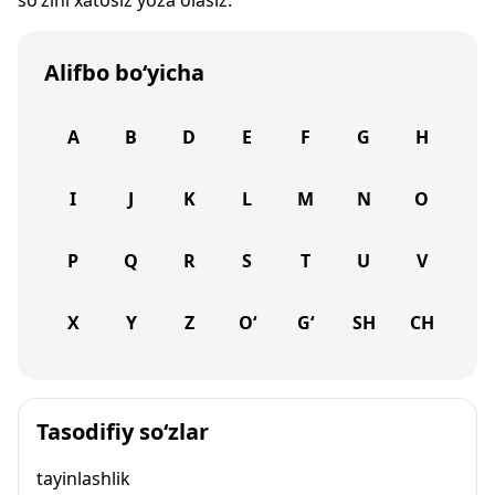
so‘zini xatosiz yoza olasiz.
Alifbo bo‘yicha
A
B
D
E
F
G
H
I
J
K
L
M
N
O
P
Q
R
S
T
U
V
X
Y
Z
O‘
G‘
SH
CH
Tasodifiy so‘zlar
tayinlashlik