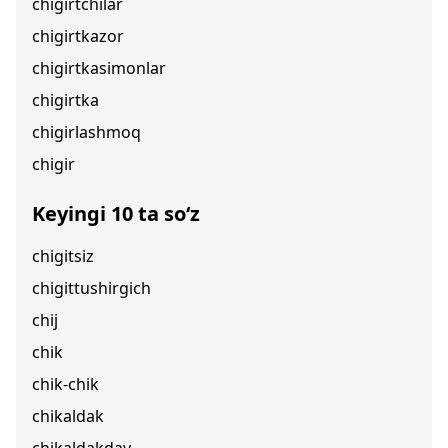
chigirtchilar
chigirtkazor
chigirtkasimonlar
chigirtka
chigirlashmoq
chigir
Keyingi 10 ta so‘z
chigitsiz
chigittushirgich
chij
chik
chik-chik
chikaldak