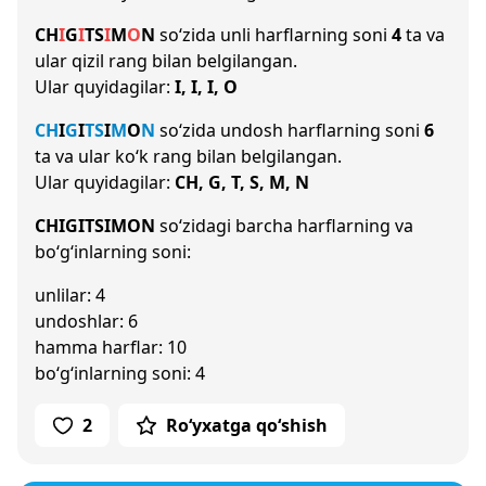
CH
I
G
I
T
S
I
M
O
N
so‘zida unli harflarning soni
4
ta va
ular qizil rang bilan belgilangan.
Ular quyidagilar:
I, I, I, O
CH
I
G
I
T
S
I
M
O
N
so‘zida undosh harflarning soni
6
ta va ular ko‘k rang bilan belgilangan.
Ular quyidagilar:
CH, G, T, S, M, N
CHIGITSIMON
so‘zidagi barcha harflarning va
bo‘g‘inlarning soni:
unlilar: 4
undoshlar: 6
hamma harflar: 10
bo‘g‘inlarning soni: 4
2
Ro‘yxatga qo‘shish