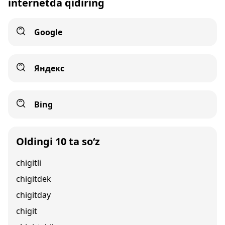
internetda qidiring
Google
Яндекс
Bing
Oldingi 10 ta so‘z
chigitli
chigitdek
chigitday
chigit