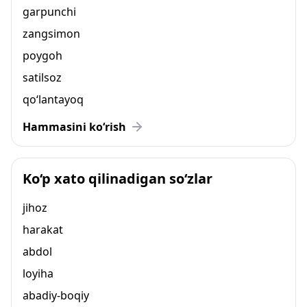
garpunchi
zangsimon
poygoh
satilsoz
qo‘lantayoq
Hammasini ko‘rish
Ko‘p xato qilinadigan so‘zlar
jihoz
harakat
abdol
loyiha
abadiy-boqiy