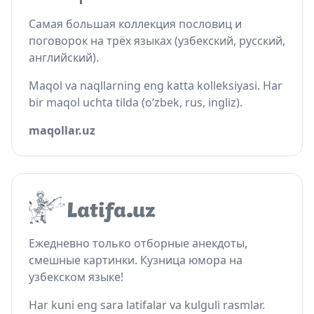
Самая большая коллекция пословиц и
поговорок на трёх языках (узбекский, русский,
английский).
Maqol va naqllarning eng katta kolleksiyasi. Har
bir maqol uchta tilda (o‘zbek, rus, ingliz).
maqollar.uz
Ежедневно только отборные анекдоты,
смешные картинки. Кузница юмора на
узбекском языке!
Har kuni eng sara latifalar va kulguli rasmlar.