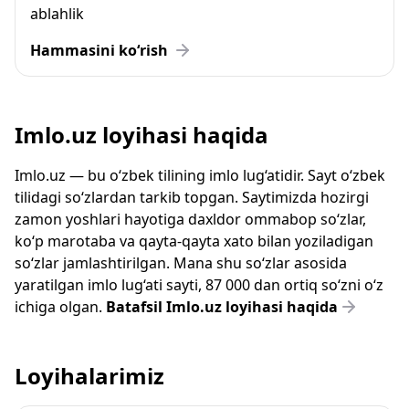
ablahlik
Hammasini ko‘rish
Imlo.uz loyihasi haqida
Imlo.uz — bu o‘zbek tilining imlo lug‘atidir. Sayt o‘zbek
tilidagi so‘zlardan tarkib topgan. Saytimizda hozirgi
zamon yoshlari hayotiga daxldor ommabop so‘zlar,
ko‘p marotaba va qayta-qayta xato bilan yoziladigan
so‘zlar jamlashtirilgan. Mana shu so‘zlar asosida
yaratilgan imlo lug‘ati sayti, 87 000 dan ortiq so‘zni o‘z
ichiga olgan.
Batafsil Imlo.uz loyihasi haqida
Loyihalarimiz