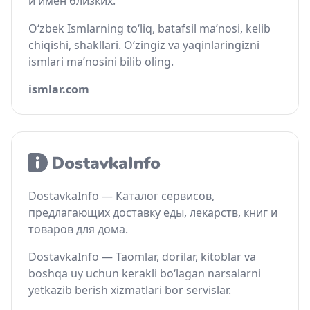
и имён близких.
O‘zbek Ismlarning to‘liq, batafsil ma’nosi, kelib
chiqishi, shakllari. O‘zingiz va yaqinlaringizni
ismlari ma’nosini bilib oling.
ismlar.com
DostavkaInfo — Каталог сервисов,
предлагающих доставку еды, лекарств, книг и
товаров для дома.
DostavkaInfo — Taomlar, dorilar, kitoblar va
boshqa uy uchun kerakli bo‘lagan narsalarni
yetkazib berish xizmatlari bor servislar.