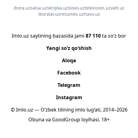
ibora.uz
salsa.uz
skripka.uz
slovo.uz
television.uz
vatt.uz
iboralar.uz
resumes.uz
havo.uz
Imlo.uz saytining bazasida jami
87 110
ta so‘z bor
Yangi so‘z qo‘shish
Aloqa
Facebook
Telegram
Instagram
© Imlo.uz — O‘zbek tilining imlo lug‘ati, 2014–2026
Obuna
va
GoodGroup
loyihasi.
18+