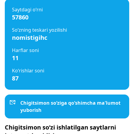
Saytdagi o‘rni
57860
So‘zning teskari yozilishi
nomistigihc
Harflar soni
11
Ko‘rishlar soni
87
Chigitsimon so‘ziga qo‘shimcha ma'lumot
yuborish
Chigitsimon so‘zi ishlatilgan saytlarni