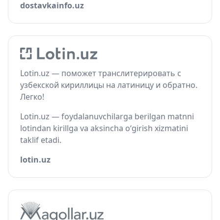
dostavkainfo.uz
Lotin.uz — поможет транслитерировать с
узбекской кириллицы на латиницу и обратно.
Легко!
Lotin.uz — foydalanuvchilarga berilgan matnni
lotindan kirillga va aksincha o‘girish xizmatini
taklif etadi.
lotin.uz