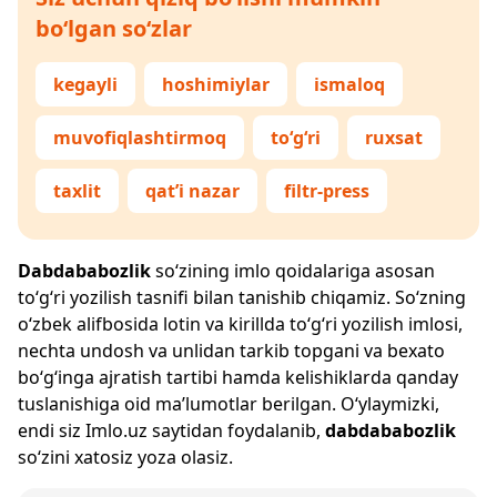
bo‘lgan so‘zlar
kegayli
hoshimiylar
ismaloq
muvofiqlashtirmoq
to‘g‘ri
ruxsat
taxlit
qat’i nazar
filtr-press
Dabdababozlik
so‘zining imlo qoidalariga asosan
to‘g‘ri yozilish tasnifi bilan tanishib chiqamiz. So‘zning
o‘zbek alifbosida lotin va kirillda to‘g‘ri yozilish imlosi,
nechta undosh va unlidan tarkib topgani va bexato
bo‘g‘inga ajratish tartibi hamda kelishiklarda qanday
tuslanishiga oid ma’lumotlar berilgan. O‘ylaymizki,
endi siz
Imlo.uz
saytidan foydalanib,
dabdababozlik
so‘zini xatosiz yoza olasiz.