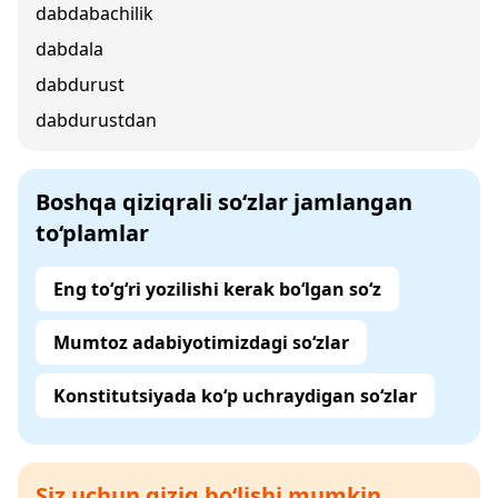
dabdabachilik
dabdala
dabdurust
dabdurustdan
Boshqa qiziqrali so‘zlar jamlangan
to‘plamlar
Eng to‘g‘ri yozilishi kerak bo‘lgan so‘z
Mumtoz adabiyotimizdagi so‘zlar
Konstitutsiyada ko‘p uchraydigan so‘zlar
Siz uchun qiziq bo‘lishi mumkin