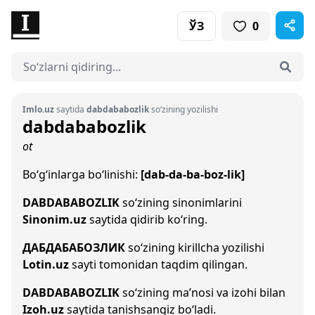
ЎЗ
0
Imlo.uz
saytida
dabdababozlik
so‘zining yozilishi
dabdababozlik
ot
Bo‘g‘inlarga bo‘linishi:
[dab-da-ba-boz-lik]
DABDABABOZLIK
so‘zining sinonimlarini
Sinonim.uz
saytida qidirib ko‘ring.
ДАБДАБАБОЗЛИК
so‘zining kirillcha yozilishi
Lotin.uz
sayti tomonidan taqdim qilingan.
DABDABABOZLIK
so‘zining ma’nosi va izohi bilan
Izoh.uz
saytida tanishsangiz bo‘ladi.