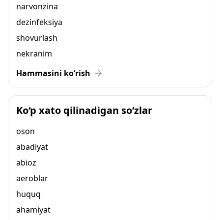
narvonzina
dezinfeksiya
shovurlash
nekranim
Hammasini ko‘rish
Ko‘p xato qilinadigan so‘zlar
oson
abadiyat
abioz
aeroblar
huquq
ahamiyat