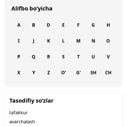
Alifbo bo‘yicha
A
B
D
E
F
G
H
I
J
K
L
M
N
O
P
Q
R
S
T
U
V
X
Y
Z
O‘
G‘
SH
CH
Tasodifiy so‘zlar
tafakkur
avarchalash