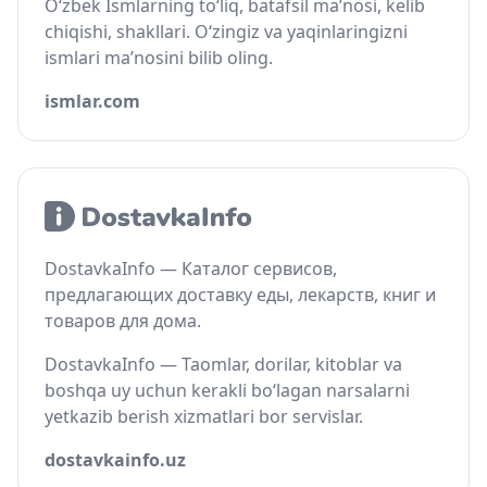
O‘zbek Ismlarning to‘liq, batafsil ma’nosi, kelib
chiqishi, shakllari. O‘zingiz va yaqinlaringizni
ismlari ma’nosini bilib oling.
ismlar.com
DostavkaInfo — Каталог сервисов,
предлагающих доставку еды, лекарств, книг и
товаров для дома.
DostavkaInfo — Taomlar, dorilar, kitoblar va
boshqa uy uchun kerakli bo‘lagan narsalarni
yetkazib berish xizmatlari bor servislar.
dostavkainfo.uz