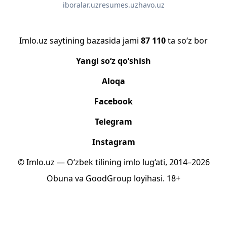
iboralar.uz
resumes.uz
havo.uz
Imlo.uz saytining bazasida jami
87 110
ta so‘z bor
Yangi so‘z qo‘shish
Aloqa
Facebook
Telegram
Instagram
© Imlo.uz — O‘zbek tilining imlo lug‘ati, 2014–2026
Obuna
va
GoodGroup
loyihasi.
18+