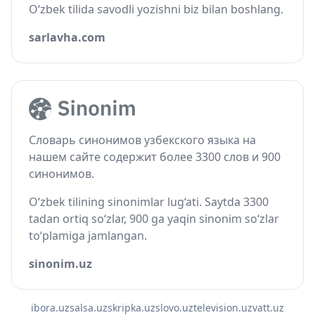
O‘zbek tilida savodli yozishni biz bilan boshlang.
sarlavha.com
Словарь синонимов узбекского языка на
нашем сайте содержит более 3300 слов и 900
синонимов.
O‘zbek tilining sinonimlar lug‘ati. Saytda 3300
tadan ortiq so‘zlar, 900 ga yaqin sinonim so‘zlar
to‘plamiga jamlangan.
sinonim.uz
ibora.uz
salsa.uz
skripka.uz
slovo.uz
television.uz
vatt.uz