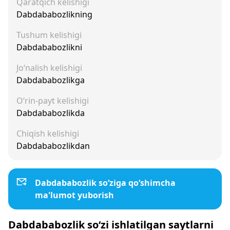
Qaratqich kelishigi
Dabdababozlikning
Tushum kelishigi
Dabdababozlikni
Jo‘nalish kelishigi
Dabdababozlikga
O‘rin-payt kelishigi
Dabdababozlikda
Chiqish kelishigi
Dabdababozlikdan
Dabdababozlik so‘ziga qo‘shimcha
ma'lumot yuborish
Dabdababozlik so‘zi ishlatilgan saytlarni