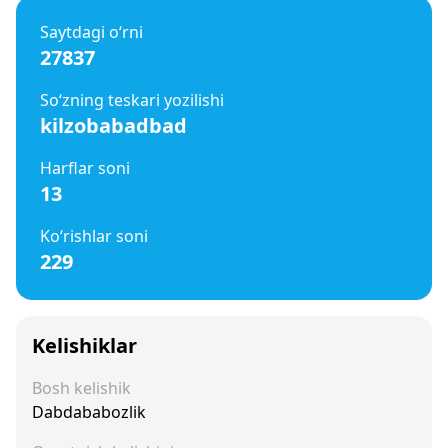
Saytdagi o‘rni
27837
So‘zning teskari yozilishi
kilzobabadbad
Harflar soni
13
Ko‘rishlar soni
229
Kelishiklar
Bosh kelishik
Dabdababozlik