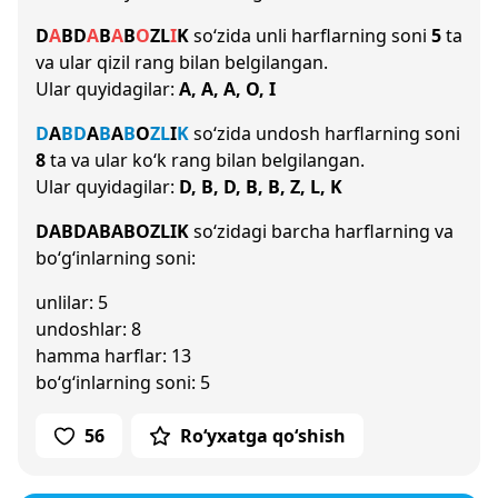
D
A
B
D
A
B
A
B
O
Z
L
I
K
so‘zida unli harflarning soni
5
ta
va ular qizil rang bilan belgilangan.
Ular quyidagilar:
A, A, A, O, I
D
A
B
D
A
B
A
B
O
Z
L
I
K
so‘zida undosh harflarning soni
8
ta va ular ko‘k rang bilan belgilangan.
Ular quyidagilar:
D, B, D, B, B, Z, L, K
DABDABABOZLIK
so‘zidagi barcha harflarning va
bo‘g‘inlarning soni:
unlilar: 5
undoshlar: 8
hamma harflar: 13
bo‘g‘inlarning soni: 5
56
Ro‘yxatga qo‘shish