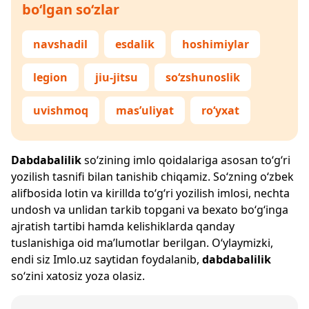
bo‘lgan so‘zlar
navshadil
esdalik
hoshimiylar
legion
jiu-jitsu
so‘zshunoslik
uvishmoq
mas’uliyat
ro‘yxat
Dabdabalilik
so‘zining imlo qoidalariga asosan to‘g‘ri
yozilish tasnifi bilan tanishib chiqamiz. So‘zning o‘zbek
alifbosida lotin va kirillda to‘g‘ri yozilish imlosi, nechta
undosh va unlidan tarkib topgani va bexato bo‘g‘inga
ajratish tartibi hamda kelishiklarda qanday
tuslanishiga oid ma’lumotlar berilgan. O‘ylaymizki,
endi siz
Imlo.uz
saytidan foydalanib,
dabdabalilik
so‘zini xatosiz yoza olasiz.