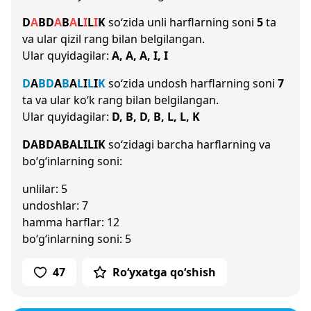
D
A
B
D
A
B
A
L
I
L
I
K
so‘zida unli harflarning soni
5
ta
va ular qizil rang bilan belgilangan.
Ular quyidagilar:
A, A, A, I, I
D
A
B
D
A
B
A
L
I
L
I
K
so‘zida undosh harflarning soni
7
ta va ular ko‘k rang bilan belgilangan.
Ular quyidagilar:
D, B, D, B, L, L, K
DABDABALILIK
so‘zidagi barcha harflarning va
bo‘g‘inlarning soni:
unlilar: 5
undoshlar: 7
hamma harflar: 12
bo‘g‘inlarning soni: 5
47
Ro‘yxatga qo‘shish