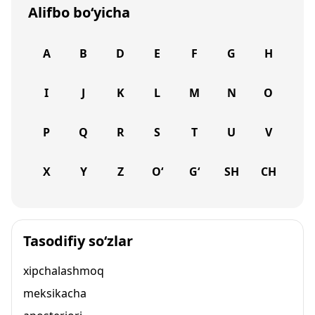
Alifbo bo‘yicha
A
B
D
E
F
G
H
I
J
K
L
M
N
O
P
Q
R
S
T
U
V
X
Y
Z
O‘
G‘
SH
CH
Tasodifiy so‘zlar
xipchalashmoq
meksikacha