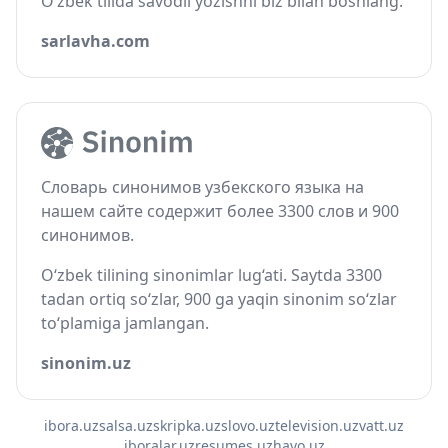
O‘zbek tilida savodli yozishni biz bilan boshlang.
sarlavha.com
Словарь синонимов узбекского языка на
нашем сайте содержит более 3300 слов и 900
синонимов.
O‘zbek tilining sinonimlar lug‘ati. Saytda 3300
tadan ortiq so‘zlar, 900 ga yaqin sinonim so‘zlar
to‘plamiga jamlangan.
sinonim.uz
ibora.uz
salsa.uz
skripka.uz
slovo.uz
television.uz
vatt.uz
iboralar.uz
resumes.uz
havo.uz