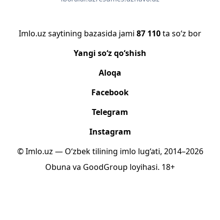
Imlo.uz saytining bazasida jami
87 110
ta so‘z bor
Yangi so‘z qo‘shish
Aloqa
Facebook
Telegram
Instagram
© Imlo.uz — O‘zbek tilining imlo lug‘ati, 2014–2026
Obuna
va
GoodGroup
loyihasi.
18+