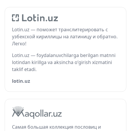
Lotin.uz — поможет транслитерировать с
узбекской кириллицы на латиницу и обратно.
Легко!
Lotin.uz — foydalanuvchilarga berilgan matnni
lotindan kirillga va aksincha o‘girish xizmatini
taklif etadi.
lotin.uz
Самая большая коллекция пословиц и