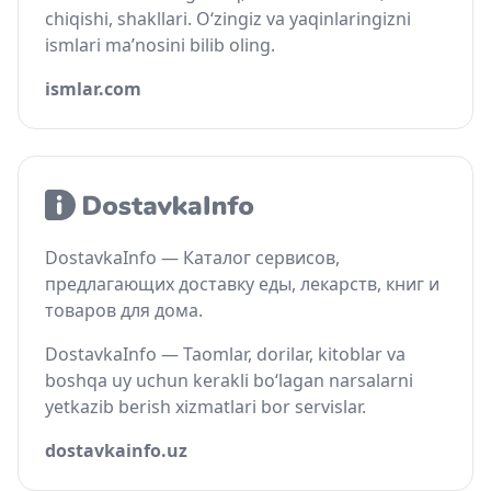
chiqishi, shakllari. O‘zingiz va yaqinlaringizni
ismlari ma’nosini bilib oling.
ismlar.com
DostavkaInfo — Каталог сервисов,
предлагающих доставку еды, лекарств, книг и
товаров для дома.
DostavkaInfo — Taomlar, dorilar, kitoblar va
boshqa uy uchun kerakli bo‘lagan narsalarni
yetkazib berish xizmatlari bor servislar.
dostavkainfo.uz