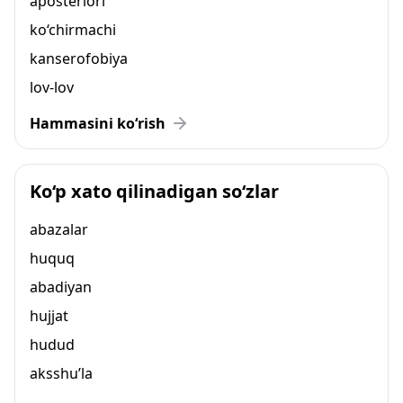
aposteriori
ko‘chirmachi
kanserofobiya
lov-lov
Hammasini ko‘rish
Ko‘p xato qilinadigan so‘zlar
abazalar
huquq
abadiyan
hujjat
hudud
aksshu’la