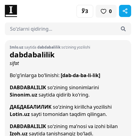
ЎЗ
0
Imlo.uz
saytida
dabdabalilik
so‘zining yozilishi
dabdabalilik
sifat
Bo‘g‘inlarga bo‘linishi:
[dab-da-ba-li-lik]
DABDABALILIK
so‘zining sinonimlarini
Sinonim.uz
saytida qidirib ko‘ring.
ДАБДАБАЛИЛИК
so‘zining kirillcha yozilishi
Lotin.uz
sayti tomonidan taqdim qilingan.
DABDABALILIK
so‘zining ma’nosi va izohi bilan
Izoh.uz
saytida tanishsangiz bo‘ladi.