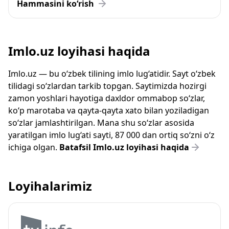
Hammasini ko‘rish
Imlo.uz loyihasi haqida
Imlo.uz — bu o‘zbek tilining imlo lug‘atidir. Sayt o‘zbek
tilidagi so‘zlardan tarkib topgan. Saytimizda hozirgi
zamon yoshlari hayotiga daxldor ommabop so‘zlar,
ko‘p marotaba va qayta-qayta xato bilan yoziladigan
so‘zlar jamlashtirilgan. Mana shu so‘zlar asosida
yaratilgan imlo lug‘ati sayti, 87 000 dan ortiq so‘zni o‘z
ichiga olgan.
Batafsil Imlo.uz loyihasi haqida
Loyihalarimiz