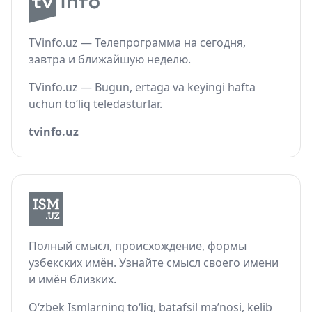
TVinfo.uz — Телепрограмма на сегодня,
завтра и ближайшую неделю.
TVinfo.uz — Bugun, ertaga va keyingi hafta
uchun to‘liq teledasturlar.
tvinfo.uz
Полный смысл, происхождение, формы
узбекских имён. Узнайте смысл своего имени
и имён близких.
O‘zbek Ismlarning to‘liq, batafsil ma’nosi, kelib