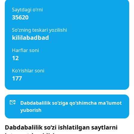
Saytdagi o‘rni
35620
So‘zning teskari yozilishi
kililabadbad
Harflar soni
12
Ko‘rishlar soni
177
Dabdabalilik so‘ziga qo‘shimcha ma'lumot
yuborish
Dabdabalilik so‘zi ishlatilgan saytlarni